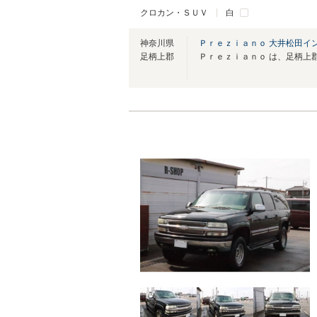
クロカン・ＳＵＶ
白
神奈川県
Ｐｒｅｚｉａｎｏ 大井松田イ
足柄上郡