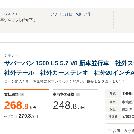
Ｒ ＧＡＲＡＧＥ
クチコミ評価：
5
点（
2
件）
昭和車から近代車、国産、輸入車なんでもお任せ下さい！
シボレー
サバーバン 1500 LS 5.7 V8 新車並行車
社外テール 社外カーステレオ 社外20インチAW
ETC CARFAX
ローン購入可能 お気軽にお問い合わせください。最長１２０回（１０年）
1996
年式
支払総額
車両本体価格
268
248
車検整
車検
.8
.8
万円
万円
保証無
保証
270.8
A
プラン
万円
5700C
排気量
お気に入り