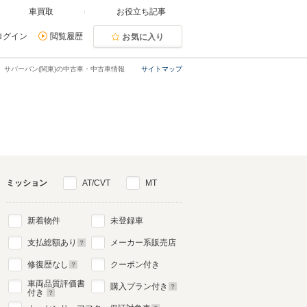
車買取
お役立ち記事
ログイン
閲覧履歴
お気に入り
サバーバン(関東)の中古車・中古車情報
サイトマップ
ミッション
AT/CVT
MT
新着物件
未登録車
支払総額あり
メーカー系販売店
修復歴なし
クーポン付き
車両品質評価書
購入プラン付き
付き