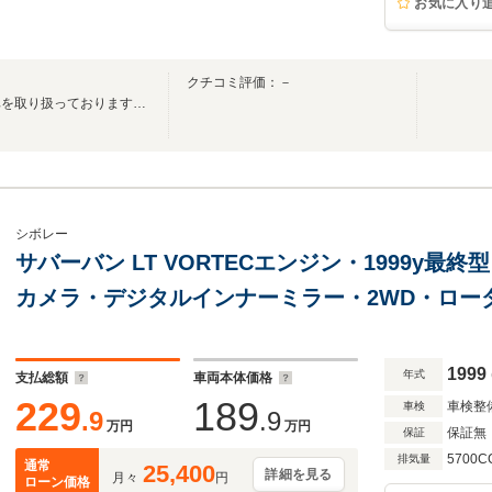
お気に入り
クチコミ評価：－
欧州車を中心に厳選した中古車を取り扱っております！お気軽にお問い合わせください！
シボレー
サバーバン LT VORTECエンジン・1999y最
カメラ・デジタルインナーミラー・2WD・ロー
ート・ETC・サードシート有・1ナンバー登録
1999
年式
支払総額
車両本体価格
229
189
車検整
車検
.9
.9
万円
万円
保証無
保証
5700C
排気量
通常
25,400
詳細を見る
月々
円
ローン価格