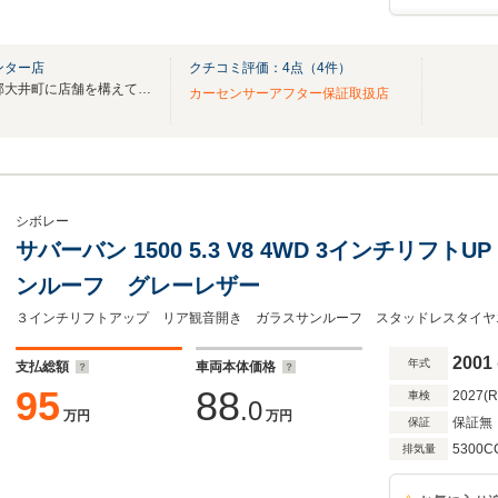
ンター店
クチコミ評価：
4
点（
4
件）
Ｐｒｅｚｉａｎｏ は、足柄上郡大井町に店舗を構えてる自動車の買取・販売店です。
カーセンサーアフター保証取扱店
シボレー
サバーバン 1500 5.3 V8 4WD 3インチリフ
ンルーフ グレーレザー
2001
年式
支払総額
車両本体価格
95
88
2027(
車検
.0
万円
万円
保証無
保証
5300C
排気量