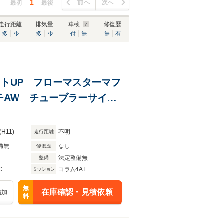
1
前へ
次へ
最初
最後
走行距離
排気量
車検
修復歴
多
少
多
少
付
無
無
有
リフトUP フローマスターマフ
チAW チューブラーサイド
 NOxPM適合
(H11)
不明
走行距離
備無
なし
修復歴
法定整備無
整備
C
コラム4AT
ミッション
無
在庫確認・見積依頼
追加
料