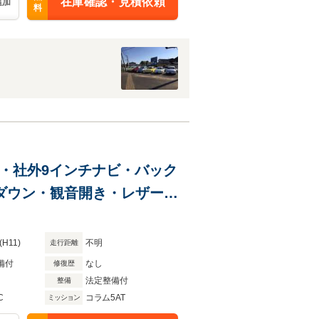
在庫確認・見積依頼
追加
料
終型・社外9インチナビ・バック
ダウン・観音開き・レザーシ
(H11)
不明
走行距離
備付
なし
修復歴
法定整備付
整備
C
コラム5AT
ミッション