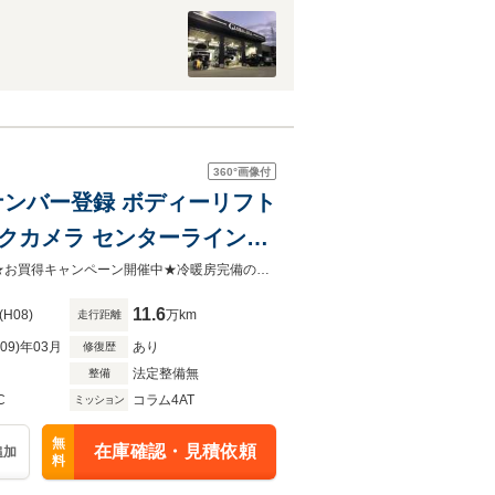
360°
画像付
デル 8ナンバー登録 ボディーリフト
バックカメラ センターラインホ
ングチェーン 全塗装車
支払総額は本年度自動車税も含め全ての費用が含まれ車検無は車検も含みます♪★お買得キャンペーン開催中★冷暖房完備の大型屋内展示場御座います！諸費用込みの総額表記です！
11.6
(H08)
万km
走行距離
R09)年03月
あり
修復歴
法定整備無
整備
C
コラム4AT
ミッション
無
在庫確認・見積依頼
追加
料