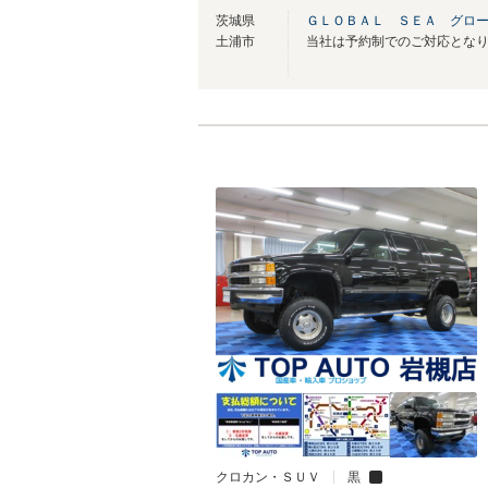
茨城県
ＧＬＯＢＡＬ ＳＥＡ グロ
土浦市
クロカン・ＳＵＶ
黒