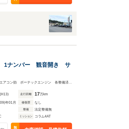
トUP 1ナンバー 観音開き サ
３インチリフトアップ リア観音開き ガラスサンルーフ スタッドレスタイヤエアコン効 ボーテックエンジン 各整備済 社外アルミ
17
(H13)
万km
走行距離
R09)年01月
なし
修復歴
法定整備無
整備
C
コラム4AT
ミッション
無