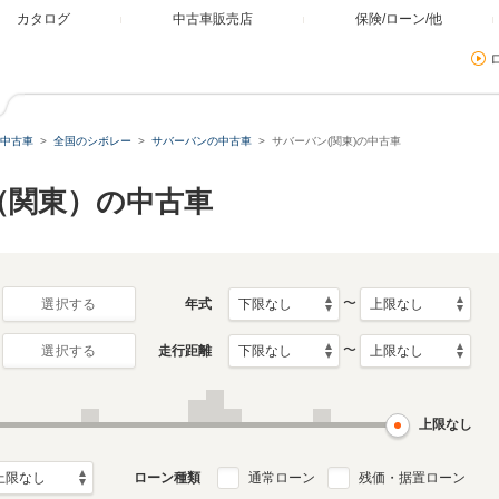
カタログ
中古車販売店
保険/ローン/他
中古車
全国のシボレー
サバーバンの中古車
サバーバン(関東)の中古車
（関東）の中古車
〜
年式
選択する
〜
走行距離
選択する
上限なし
ローン種類
通常ローン
残価・据置ローン