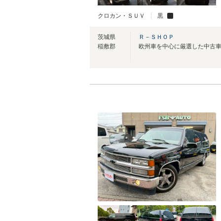
クロカン・ＳＵＶ
黒
茨城県
Ｒ－ＳＨＯＰ
稲敷郡