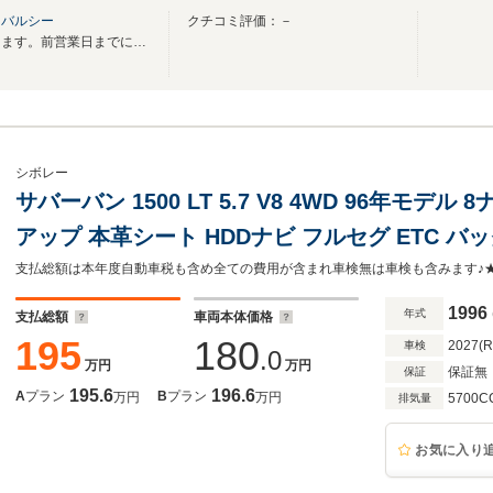
ーバルシー
クチコミ評価：－
当社は予約制でのご対応となります。前営業日までにお電話でのご予約をお願い致します
シボレー
サバーバン 1500 LT 5.7 V8 4WD 96年モ
アップ 本革シート HDDナビ フルセグ ETC 
イール ヒッチメンバー サイドステップ タイミ
1996
年式
支払総額
車両本体価格
195
180
2027(
車検
.0
万円
万円
保証無
保証
195.6
196.6
A
プラン
B
プラン
万円
万円
5700C
排気量
お気に入り