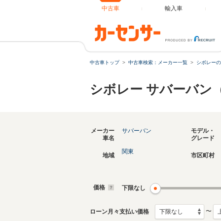
中古車
輸入車
中古車トップ
中古車検索：メーカー一覧
シボレーの
シボレー サバーバン
メーカー
サバーバン
モデル・
車名
グレード
関東
地域
市区町村
価格
下限なし
〜
ローン月々支払い価格