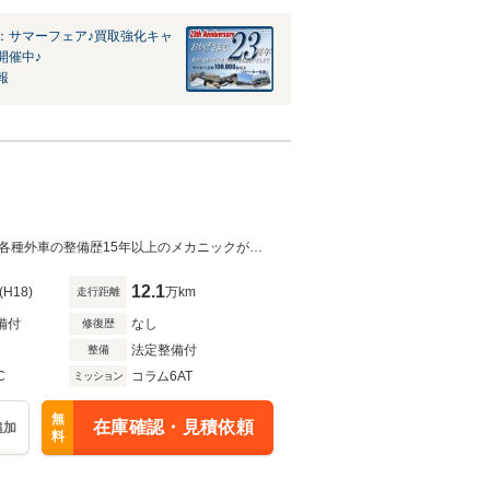
：サマーフェア♪買取強化キャ
開催中♪
報
ご来店の際は不在の場合がございますので、ご予約をお願い致します。国産車、各種外車の整備歴15年以上のメカニックがあなたの愛車を丁寧に作業させて頂きます。
12.1
(H18)
万km
走行距離
備付
なし
修復歴
法定整備付
整備
C
コラム6AT
ミッション
無
在庫確認・見積依頼
追加
料