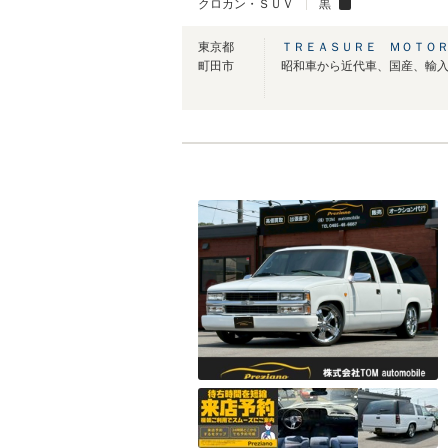
クロカン・ＳＵＶ
黒
東京都
ＴＲＥＡＳＵＲＥ ＭＯＴＯ
町田市