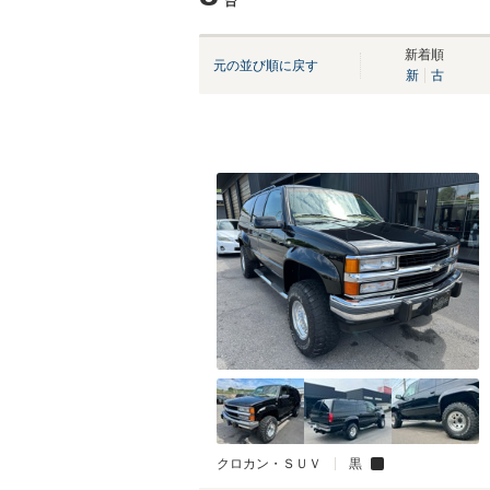
台
新着順
元の並び順に戻す
新
古
クロカン・ＳＵＶ
黒