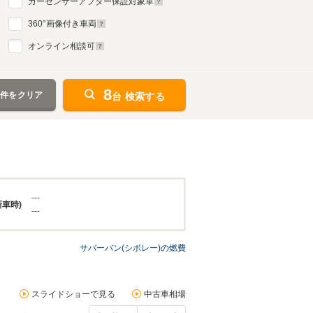
カーセンサーアフター保証対象車
360
°画像付き車両
オンライン相談可
8
条件をクリア
台 検索する
---
新車時)
---
サバーバン(シボレー)の燃費
スライドショーで見る
中古車相場