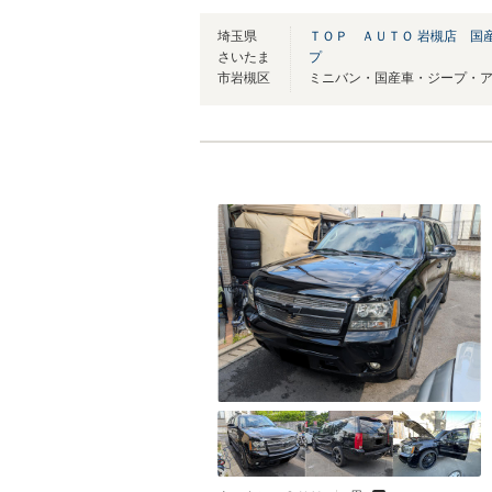
埼玉県
ＴＯＰ ＡＵＴＯ 岩槻店 国
さいたま
プ
市岩槻区