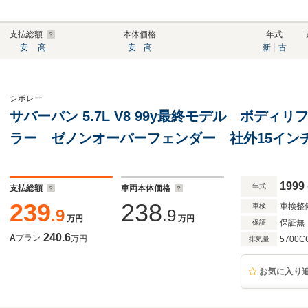
支払総額
本体価格
年式
安
高
安
高
新
古
シボレー
サバーバン 5.7L V8 99y最終モデル ボディ
ラー ゼノンオーバーフェンダー 社外15イン
ステップ リア観音ドア 3列シート 1ナンバー
1999
年式
支払総額
車両本体価格
239
238
車検整
車検
.9
.9
万円
万円
保証無
保証
240.6
A
プラン
万円
5700C
排気量
お気に入り