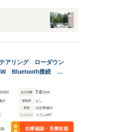
 社外ステアリング ローダウン
 Bluetooth接続
7.6
(H08)
万km
走行距離
備付
なし
修復歴
法定整備付
整備
C
コラム4AT
ミッション
無
在庫確認・見積依頼
追加
料