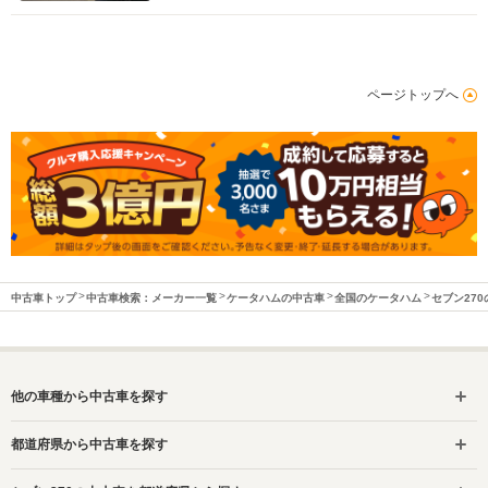
ページトップへ
中古車トップ
中古車検索：メーカー一覧
ケータハムの中古車
全国のケータハム
セブン27
他の車種から中古車を探す
都道府県から中古車を探す