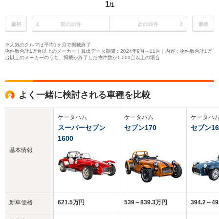
1
/1
最初
前の30件
次の30件
最後
※人気のクルマは平均1ヶ月で掲載終了
物件数合計1万台以上のメーカー｜算出データ期間：2024年9月～11月｜内容：物件数合計1万
台以上のメーカーのうち、掲載が終了した物件数が1,000台以上の場合
よく一緒に検討される車種を比較
ケータハム
ケータハム
ケータハ
スーパーセブン
セブン170
セブン16
1600
基本情報
新車価格
621.5万円
539～839.3万円
394.2～4