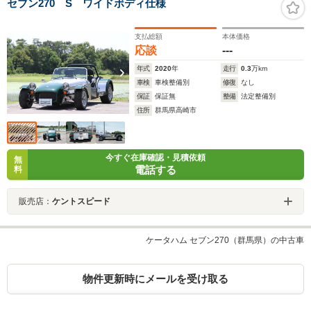
セブン270 S ワイドボディ仕様
支払総額
本体価格
応談
---
年式
2020
年
走行
0.3
万km
車検
車検整備別
修復
なし
保証
保証無
整備
法定整備別
住所
群馬県高崎市
今すぐ在庫確認・見積依頼
無
電話する
料
販売店：
ケントスピード
ケータハム セブン270（群馬県）の中古車
物件更新時にメールを受け取る