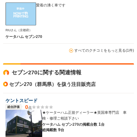
愛着の沸く車です
WLTCモード
-
-
-
RIUさん
（京都府）
燃費
ケータハム セブン270
すべてのクチコミをもっと見る(1件)
排気量
1596cc
658cc
658cc
駆動方式
FR
FR
FR
セブン270に関する関連情報
セブン270（群馬県）を扱う注目販売店
ケントスピード
0
総合評価
点
★ケーターハム正規ディーラー★英国車専門店 車
検・修理ご相談下さい
1
ケータハム セブン270の
掲載台数
台
9
総掲載数
台