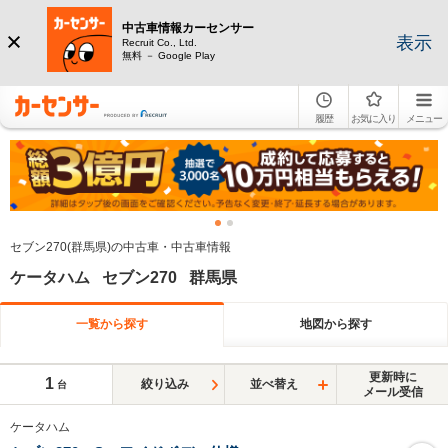
中古車情報カーセンサー
表示
Recruit Co., Ltd.
無料 － Google Play
履歴
お気に入り
メニュー
セブン270(群馬県)の中古車・中古車情報
ケータハム セブン270 群馬県
一覧から探す
地図から探す
更新時に
1
絞り込み
並べ替え
台
メール受信
ケータハム