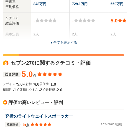
中古車
848万円
729.1万円
660万円
平均価格
クチコミ
-
-
5.0
総合評価
乗車定員
2人
2人
2人
▼
全てを表示する
ドア数
-
-
-
全高
全高
全
セブン270に関するクチコミ・評価
1.12m
1.09m
1.
5.0
総合評価
点
5.0
4.0
1.0
デザイン :
走行性 :
居住性 :
全幅
全幅
全
サイズ
1.0
2.0
2.0
1.58m
1.47m
1.
積載性 :
運転しやすさ :
維持費 :
全長
全長
(全長x全幅x全高)
3.38m
3.1m
3
評価の高いレビュー・評判
究極のライトウェイトスポーツカー
ホイールベース
ホイールベース
ホイー
-m
-m
5
総合評価
2024/10/01投稿
点