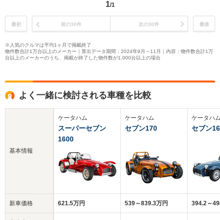
1
/1
最初
前の30件
次の30件
最後
※人気のクルマは平均1ヶ月で掲載終了
物件数合計1万台以上のメーカー｜算出データ期間：2024年9月～11月｜内容：物件数合計1万
台以上のメーカーのうち、掲載が終了した物件数が1,000台以上の場合
よく一緒に検討される車種を比較
ケータハム
ケータハム
ケータハ
スーパーセブン
セブン170
セブン16
1600
基本情報
新車価格
621.5万円
539～839.3万円
394.2～4