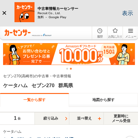
中古車情報カーセンサー
表示
Recruit Co., Ltd.
無料 － Google Play
履歴
お気に入り
メニュー
セブン270(高崎市)の中古車・中古車情報
ケータハム セブン270 群馬県
一覧から探す
地図から探す
更新時に
1
絞り込み
並べ替え
台
メール受信
ケータハム