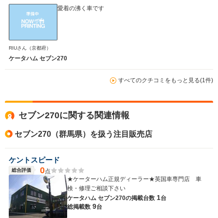
愛着の沸く車です
WLTCモード
-
-
-
RIUさん
（京都府）
燃費
ケータハム セブン270
すべてのクチコミをもっと見る(1件)
排気量
1596cc
658cc
658cc
駆動方式
FR
FR
FR
セブン270に関する関連情報
セブン270（群馬県）を扱う注目販売店
ケントスピード
0
総合評価
点
★ケーターハム正規ディーラー★英国車専門店 車
検・修理ご相談下さい
1
ケータハム セブン270の
掲載台数
台
9
総掲載数
台