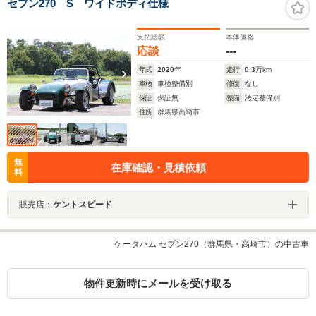
セブン270 S ワイドボディ仕様
支払総額
本体価格
応談
---
年式
2020
年
走行
0.3
万km
車検
車検整備別
修復
なし
保証
保証無
整備
法定整備別
住所
群馬県高崎市
無
在庫確認・見積依頼
料
販売店：
ケントスピード
ケータハム セブン270（群馬県・高崎市）の中古車
物件更新時にメールを受け取る