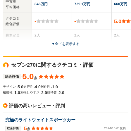
中古車
848万円
729.1万円
660万円
平均価格
クチコミ
-
-
5.0
総合評価
乗車定員
2人
2人
2人
▼
全てを表示する
ドア数
-
-
-
全高
全高
全
セブン270に関するクチコミ・評価
1.12m
1.09m
1.
5.0
総合評価
点
5.0
4.0
1.0
デザイン :
走行性 :
居住性 :
全幅
全幅
全
サイズ
1.0
2.0
2.0
1.58m
1.47m
1.
積載性 :
運転しやすさ :
維持費 :
全長
全長
(全長x全幅x全高)
3.38m
3.1m
3
評価の高いレビュー・評判
究極のライトウェイトスポーツカー
ホイールベース
ホイールベース
ホイー
-m
-m
5
総合評価
2024/10/01投稿
点