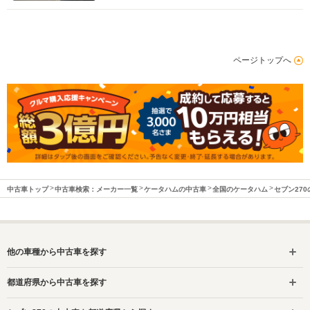
ページトップへ
中古車トップ
中古車検索：メーカー一覧
ケータハムの中古車
全国のケータハム
セブン27
他の車種から中古車を探す
都道府県から中古車を探す