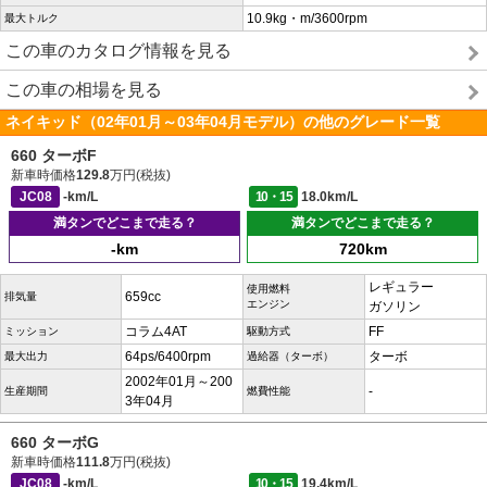
10.9kg・m/3600rpm
最大トルク
この車のカタログ情報を見る
この車の相場を見る
ネイキッド（02年01月～03年04月モデル）の他のグレード一覧
660 ターボF
新車時価格
129.8
万円(税抜)
JC08
-km/L
10・15
18.0km/L
満タンでどこまで走る？
満タンでどこまで走る？
-km
720km
レギュラー
使用燃料
659cc
排気量
エンジン
ガソリン
コラム4AT
FF
ミッション
駆動方式
64ps/6400rpm
ターボ
最大出力
過給器（ターボ）
2002年01月～200
-
生産期間
燃費性能
3年04月
660 ターボG
新車時価格
111.8
万円(税抜)
JC08
-km/L
10・15
19.4km/L