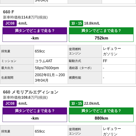
3年04月
660 F
新車時価格
114.8
万円(税抜)
JC08
-km/L
10・15
18.8km/L
満タンでどこまで走る？
満タンでどこまで走る？
-km
752km
レギュラー
使用燃料
659cc
排気量
エンジン
ガソリン
コラム4AT
FF
ミッション
駆動方式
58ps/7600rpm
-
最大出力
過給器（ターボ）
2002年01月～200
-
生産期間
燃費性能
3年04月
660 メモリアルエディション
新車時価格
108.6
万円(税抜)
JC08
-km/L
10・15
22.0km/L
満タンでどこまで走る？
満タンでどこまで走る？
-km
880km
レギュラー
使用燃料
659cc
排気量
エンジン
ガソリン