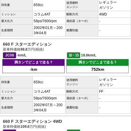
レギュラー
使用燃料
659cc
排気量
エンジン
ガソリン
コラム4AT
4WD
ミッション
駆動方式
58ps/7600rpm
-
最大出力
過給器（ターボ）
2002年01月～200
-
生産期間
燃費性能
3年04月
660 F スターエディション
新車時価格
98.8
万円(税抜)
JC08
-km/L
10・15
18.8km/L
満タンでどこまで走る？
満タンでどこまで走る？
-km
752km
レギュラー
使用燃料
659cc
排気量
エンジン
ガソリン
コラム4AT
FF
ミッション
駆動方式
58ps/7600rpm
-
最大出力
過給器（ターボ）
2002年07月～200
-
生産期間
燃費性能
3年04月
660 F スターエディション 4WD
新車時価格
109.6
万円(税抜)