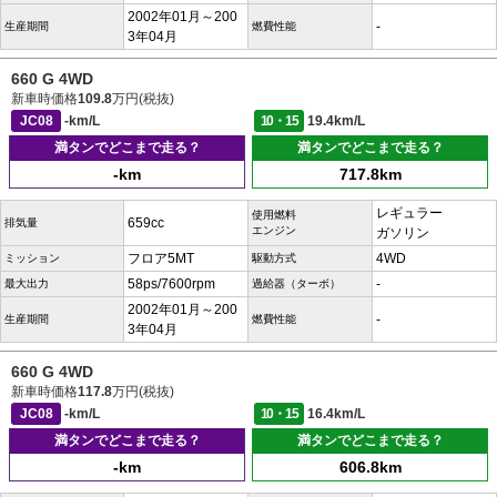
2002年01月～200
-
生産期間
燃費性能
3年04月
660 G 4WD
新車時価格
109.8
万円(税抜)
JC08
-km/L
10・15
19.4km/L
満タンでどこまで走る？
満タンでどこまで走る？
-km
717.8km
レギュラー
使用燃料
659cc
排気量
エンジン
ガソリン
フロア5MT
4WD
ミッション
駆動方式
58ps/7600rpm
-
最大出力
過給器（ターボ）
2002年01月～200
-
生産期間
燃費性能
3年04月
660 G 4WD
新車時価格
117.8
万円(税抜)
JC08
-km/L
10・15
16.4km/L
満タンでどこまで走る？
満タンでどこまで走る？
-km
606.8km