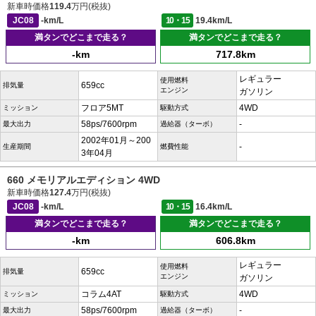
新車時価格
119.4
万円(税抜)
JC08
-km/L
10・15
19.4km/L
満タンでどこまで走る？
満タンでどこまで走る？
-km
717.8km
レギュラー
使用燃料
659cc
排気量
エンジン
ガソリン
フロア5MT
4WD
ミッション
駆動方式
58ps/7600rpm
-
最大出力
過給器（ターボ）
2002年01月～200
-
生産期間
燃費性能
3年04月
660 メモリアルエディション 4WD
新車時価格
127.4
万円(税抜)
JC08
-km/L
10・15
16.4km/L
満タンでどこまで走る？
満タンでどこまで走る？
-km
606.8km
レギュラー
使用燃料
659cc
排気量
エンジン
ガソリン
コラム4AT
4WD
ミッション
駆動方式
58ps/7600rpm
-
最大出力
過給器（ターボ）