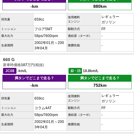
-km
880km
レギュラー
使用燃料
659cc
排気量
エンジン
ガソリン
フロア5MT
FF
ミッション
駆動方式
58ps/7600rpm
-
最大出力
過給器（ターボ）
2002年01月～200
-
生産期間
燃費性能
3年04月
660 G
新車時価格
107
万円(税抜)
JC08
-km/L
10・15
18.8km/L
満タンでどこまで走る？
満タンでどこまで走る？
-km
752km
レギュラー
使用燃料
659cc
排気量
エンジン
ガソリン
コラム4AT
FF
ミッション
駆動方式
58ps/7600rpm
-
最大出力
過給器（ターボ）
2002年01月～200
-
生産期間
燃費性能
3年04月