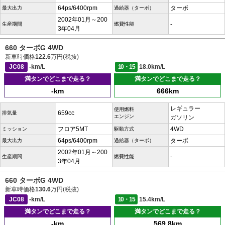
64ps/6400rpm
ターボ
最大出力
過給器（ターボ）
2002年01月～200
-
生産期間
燃費性能
3年04月
660 ターボG 4WD
新車時価格
122.6
万円(税抜)
JC08
-km/L
10・15
18.0km/L
満タンでどこまで走る？
満タンでどこまで走る？
-km
666km
レギュラー
使用燃料
659cc
排気量
エンジン
ガソリン
フロア5MT
4WD
ミッション
駆動方式
64ps/6400rpm
ターボ
最大出力
過給器（ターボ）
2002年01月～200
-
生産期間
燃費性能
3年04月
660 ターボG 4WD
新車時価格
130.6
万円(税抜)
JC08
-km/L
10・15
15.4km/L
満タンでどこまで走る？
満タンでどこまで走る？
-km
569.8km