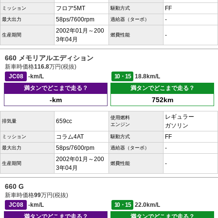
フロア5MT
FF
ミッション
駆動方式
58ps/7600rpm
-
最大出力
過給器（ターボ）
2002年01月～200
-
生産期間
燃費性能
3年04月
660 メモリアルエディション
新車時価格
116.8
万円(税抜)
JC08
-km/L
10・15
18.8km/L
満タンでどこまで走る？
満タンでどこまで走る？
-km
752km
レギュラー
使用燃料
659cc
排気量
エンジン
ガソリン
コラム4AT
FF
ミッション
駆動方式
58ps/7600rpm
-
最大出力
過給器（ターボ）
2002年01月～200
-
生産期間
燃費性能
3年04月
660 G
新車時価格
99
万円(税抜)
JC08
-km/L
10・15
22.0km/L
満タンでどこまで走る？
満タンでどこまで走る？