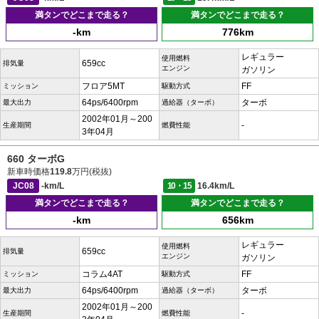
満タンでどこまで走る？
満タンでどこまで走る？
-km
776km
レギュラー
使用燃料
659cc
排気量
エンジン
ガソリン
フロア5MT
FF
ミッション
駆動方式
64ps/6400rpm
ターボ
最大出力
過給器（ターボ）
2002年01月～200
-
生産期間
燃費性能
3年04月
660 ターボG
新車時価格
119.8
万円(税抜)
JC08
-km/L
10・15
16.4km/L
満タンでどこまで走る？
満タンでどこまで走る？
-km
656km
レギュラー
使用燃料
659cc
排気量
エンジン
ガソリン
コラム4AT
FF
ミッション
駆動方式
64ps/6400rpm
ターボ
最大出力
過給器（ターボ）
2002年01月～200
-
生産期間
燃費性能