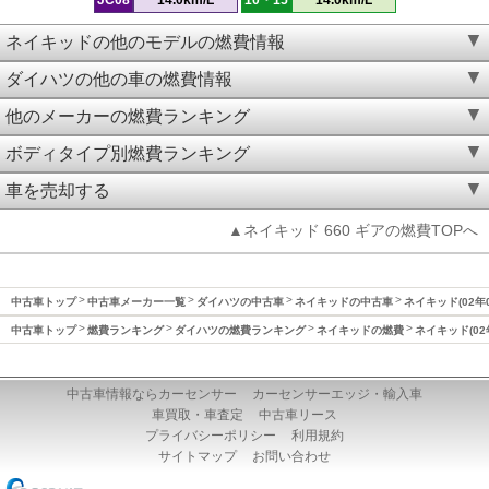
ネイキッドの他のモデルの燃費情報
ダイハツの他の車の燃費情報
他のメーカーの燃費ランキング
ボディタイプ別燃費ランキング
車を売却する
▲ネイキッド 660 ギアの燃費TOPへ
中古車トップ
中古車メーカー一覧
ダイハツの中古車
ネイキッドの中古車
ネイキッド(02年
中古車トップ
燃費ランキング
ダイハツの燃費ランキング
ネイキッドの燃費
ネイキッド(02
中古車情報ならカーセンサー
カーセンサーエッジ・輸入車
車買取・車査定
中古車リース
プライバシーポリシー
利用規約
サイトマップ
お問い合わせ