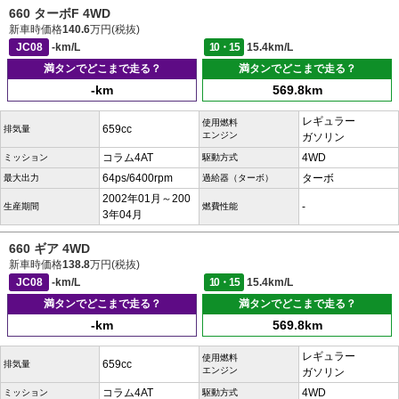
660 ターボF 4WD
新車時価格
140.6
万円(税抜)
JC08
-km/L
10・15
15.4km/L
満タンでどこまで走る？
満タンでどこまで走る？
-km
569.8km
レギュラー
使用燃料
659cc
排気量
エンジン
ガソリン
コラム4AT
4WD
ミッション
駆動方式
64ps/6400rpm
ターボ
最大出力
過給器（ターボ）
2002年01月～200
-
生産期間
燃費性能
3年04月
660 ギア 4WD
新車時価格
138.8
万円(税抜)
JC08
-km/L
10・15
15.4km/L
満タンでどこまで走る？
満タンでどこまで走る？
-km
569.8km
レギュラー
使用燃料
659cc
排気量
エンジン
ガソリン
コラム4AT
4WD
ミッション
駆動方式