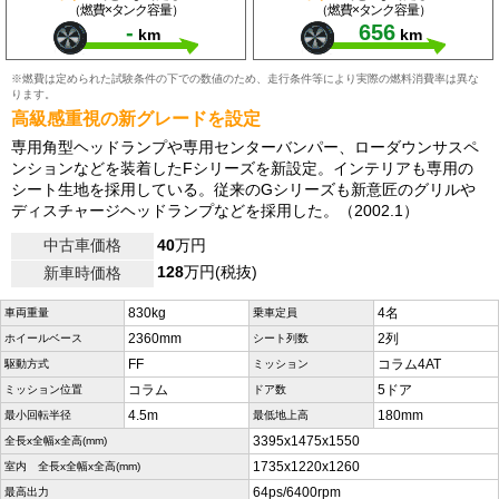
（燃費×タンク容量）
（燃費×タンク容量）
-
656
km
km
※燃費は定められた試験条件の下での数値のため、走行条件等により実際の燃料消費率は異な
ります。
高級感重視の新グレードを設定
専用角型ヘッドランプや専用センターバンパー、ローダウンサスペ
ンションなどを装着したFシリーズを新設定。インテリアも専用の
シート生地を採用している。従来のGシリーズも新意匠のグリルや
ディスチャージヘッドランプなどを採用した。（2002.1）
中古車価格
40
万円
128
万円(税抜)
新車時価格
830kg
4名
車両重量
乗車定員
2360mm
2列
ホイールベース
シート列数
FF
コラム4AT
駆動方式
ミッション
コラム
5ドア
ミッション位置
ドア数
4.5m
180mm
最小回転半径
最低地上高
3395x1475x1550
全長x全幅x全高(mm)
1735x1220x1260
室内 全長x全幅x全高(mm)
64ps/6400rpm
最高出力