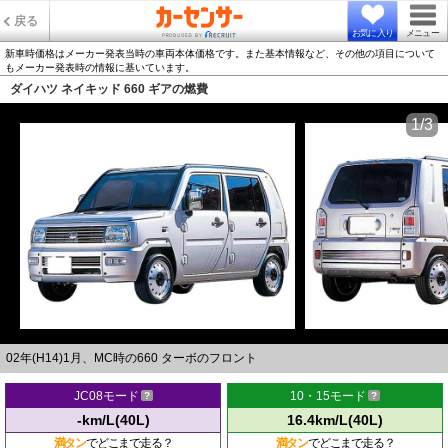
戻る
お気に入り
メニュー
新車時価格はメーカー発表当時の車両本体価格です。また基本情報など、その他の項目について
もメーカー発表時の情報に基いています。
ダイハツ ネイキッド 660 ギアの燃費
1/3
02年(H14)1月、MC時の660 ターボのフロント
JC08モード
10・15モード
-km/L(40L)
16.4km/L(40L)
満タン
でどこまで走る？
満タン
でどこまで走る？