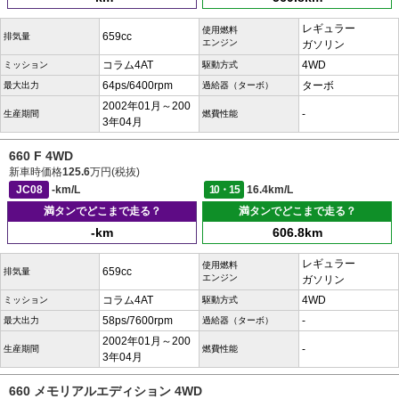
レギュラー
使用燃料
659cc
排気量
エンジン
ガソリン
コラム4AT
4WD
ミッション
駆動方式
64ps/6400rpm
ターボ
最大出力
過給器（ターボ）
2002年01月～200
-
生産期間
燃費性能
3年04月
660 F 4WD
新車時価格
125.6
万円(税抜)
JC08
-km/L
10・15
16.4km/L
満タンでどこまで走る？
満タンでどこまで走る？
-km
606.8km
レギュラー
使用燃料
659cc
排気量
エンジン
ガソリン
コラム4AT
4WD
ミッション
駆動方式
58ps/7600rpm
-
最大出力
過給器（ターボ）
2002年01月～200
-
生産期間
燃費性能
3年04月
660 メモリアルエディション 4WD