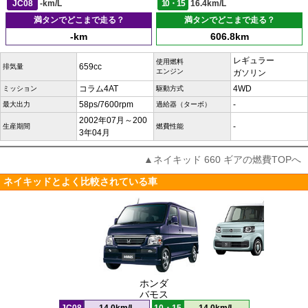
JC08
-km/L
10・15
16.4km/L
満タンでどこまで走る？
満タンでどこまで走る？
-km
606.8km
レギュラー
使用燃料
659cc
排気量
エンジン
ガソリン
コラム4AT
4WD
ミッション
駆動方式
58ps/7600rpm
-
最大出力
過給器（ターボ）
2002年07月～200
-
生産期間
燃費性能
3年04月
▲ネイキッド 660 ギアの燃費TOPへ
ネイキッドとよく比較されている車
ホンダ
バモス
JC08
14.0km/L
10・15
14.0km/L