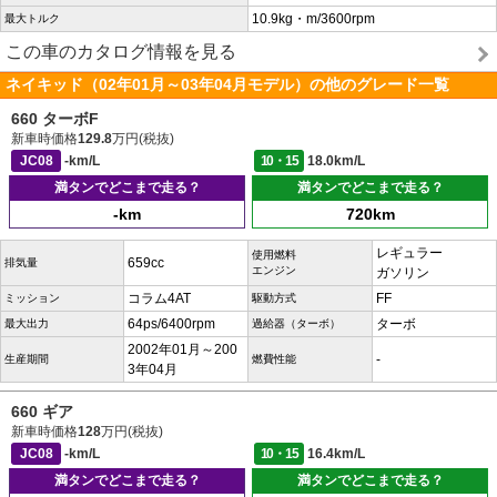
10.9kg・m/3600rpm
最大トルク
この車のカタログ情報を見る
ネイキッド（02年01月～03年04月モデル）の他のグレード一覧
660 ターボF
新車時価格
129.8
万円(税抜)
JC08
-km/L
10・15
18.0km/L
満タンでどこまで走る？
満タンでどこまで走る？
-km
720km
レギュラー
使用燃料
659cc
排気量
エンジン
ガソリン
コラム4AT
FF
ミッション
駆動方式
64ps/6400rpm
ターボ
最大出力
過給器（ターボ）
2002年01月～200
-
生産期間
燃費性能
3年04月
660 ギア
新車時価格
128
万円(税抜)
JC08
-km/L
10・15
16.4km/L
満タンでどこまで走る？
満タンでどこまで走る？