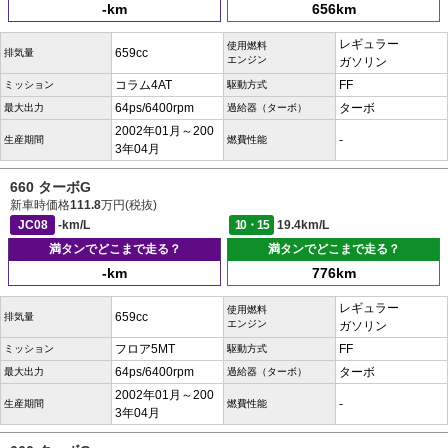
-km
656km
レギュラー
使用燃料
659cc
排気量
エンジン
ガソリン
コラム4AT
FF
ミッション
駆動方式
64ps/6400rpm
ターボ
最大出力
過給器（ターボ）
2002年01月～200
-
生産期間
燃費性能
3年04月
660 ターボG
新車時価格
111.8
万円(税抜)
JC08
-km/L
10・15
19.4km/L
満タンでどこまで走る？
満タンでどこまで走る？
-km
776km
レギュラー
使用燃料
659cc
排気量
エンジン
ガソリン
フロア5MT
FF
ミッション
駆動方式
64ps/6400rpm
ターボ
最大出力
過給器（ターボ）
2002年01月～200
-
生産期間
燃費性能
3年04月