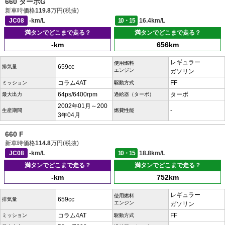
660 ターボG
新車時価格
119.8
万円(税抜)
JC08
-km/L
10・15
16.4km/L
満タンでどこまで走る？
満タンでどこまで走る？
-km
656km
レギュラー
使用燃料
659cc
排気量
エンジン
ガソリン
コラム4AT
FF
ミッション
駆動方式
64ps/6400rpm
ターボ
最大出力
過給器（ターボ）
2002年01月～200
-
生産期間
燃費性能
3年04月
660 F
新車時価格
114.8
万円(税抜)
JC08
-km/L
10・15
18.8km/L
満タンでどこまで走る？
満タンでどこまで走る？
-km
752km
レギュラー
使用燃料
659cc
排気量
エンジン
ガソリン
コラム4AT
FF
ミッション
駆動方式