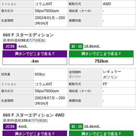
コラム4AT
4WD
ミッション
駆動方式
58ps/7600rpm
-
最大出力
過給器（ターボ）
2002年01月～200
-
生産期間
燃費性能
3年04月
660 F スターエディション
新車時価格
98.8
万円(税抜)
JC08
-km/L
10・15
18.8km/L
満タンでどこまで走る？
満タンでどこまで走る？
-km
752km
レギュラー
使用燃料
659cc
排気量
エンジン
ガソリン
コラム4AT
FF
ミッション
駆動方式
58ps/7600rpm
-
最大出力
過給器（ターボ）
2002年07月～200
-
生産期間
燃費性能
3年04月
660 F スターエディション 4WD
新車時価格
109.6
万円(税抜)
JC08
-km/L
10・15
16.4km/L
満タンでどこまで走る？
満タンでどこまで走る？