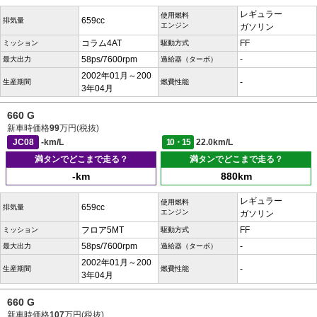
レギュラー
使用燃料
659cc
排気量
エンジン
ガソリン
コラム4AT
FF
ミッション
駆動方式
58ps/7600rpm
-
最大出力
過給器（ターボ）
2002年01月～200
-
生産期間
燃費性能
3年04月
660 G
新車時価格
99
万円(税抜)
JC08
-km/L
10・15
22.0km/L
満タンでどこまで走る？
満タンでどこまで走る？
-km
880km
レギュラー
使用燃料
659cc
排気量
エンジン
ガソリン
フロア5MT
FF
ミッション
駆動方式
58ps/7600rpm
-
最大出力
過給器（ターボ）
2002年01月～200
-
生産期間
燃費性能
3年04月
660 G
新車時価格
107
万円(税抜)