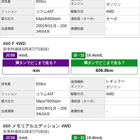
659cc
排気量
エンジン
ガソリン
コラム4AT
4WD
ミッション
駆動方式
64ps/6400rpm
ターボ
最大出力
過給器（ターボ）
2002年01月～200
-
生産期間
燃費性能
3年04月
660 F 4WD
新車時価格
125.6
万円(税抜)
JC08
-km/L
10・15
16.4km/L
満タンでどこまで走る？
満タンでどこまで走る？
-km
606.8km
レギュラー
使用燃料
659cc
排気量
エンジン
ガソリン
コラム4AT
4WD
ミッション
駆動方式
58ps/7600rpm
-
最大出力
過給器（ターボ）
2002年01月～200
-
生産期間
燃費性能
3年04月
660 メモリアルエディション 4WD
新車時価格
119.4
万円(税抜)
JC08
-km/L
10・15
19.4km/L