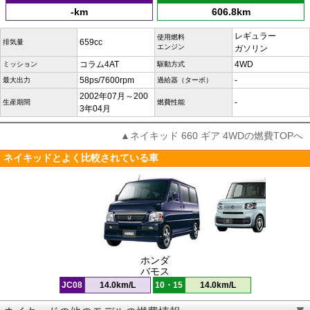
-km
606.8km
レギュラー
使用燃料
659cc
排気量
エンジン
ガソリン
コラム4AT
4WD
ミッション
駆動方式
58ps/7600rpm
-
最大出力
過給器（ターボ）
2002年07月～200
-
生産期間
燃費性能
3年04月
▲ネイキッド 660 ギア 4WDの燃費TOPへ
ネイキッドとよく比較されている車
ホンダ
バモス
JC08
14.0km/L
10・15
14.0km/L