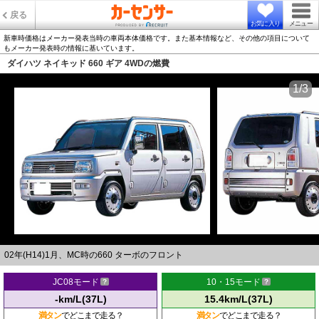
戻る
お気に入り
メニュー
新車時価格はメーカー発表当時の車両本体価格です。また基本情報など、その他の項目について
もメーカー発表時の情報に基いています。
ダイハツ ネイキッド 660 ギア 4WDの燃費
1/3
02年(H14)1月、MC時の660 ターボのフロント
JC08モード
10・15モード
-km/L(37L)
15.4km/L(37L)
満タン
でどこまで走る？
満タン
でどこまで走る？