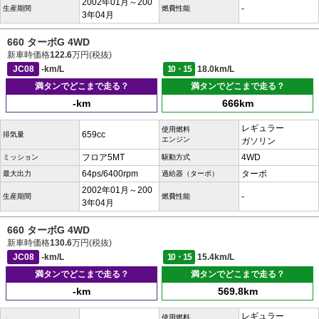
2002年01月～200
-
生産期間
燃費性能
3年04月
660 ターボG 4WD
新車時価格
122.6
万円(税抜)
JC08
-km/L
10・15
18.0km/L
満タンでどこまで走る？
満タンでどこまで走る？
-km
666km
レギュラー
使用燃料
659cc
排気量
エンジン
ガソリン
フロア5MT
4WD
ミッション
駆動方式
64ps/6400rpm
ターボ
最大出力
過給器（ターボ）
2002年01月～200
-
生産期間
燃費性能
3年04月
660 ターボG 4WD
新車時価格
130.6
万円(税抜)
JC08
-km/L
10・15
15.4km/L
満タンでどこまで走る？
満タンでどこまで走る？
-km
569.8km
レギュラー
使用燃料