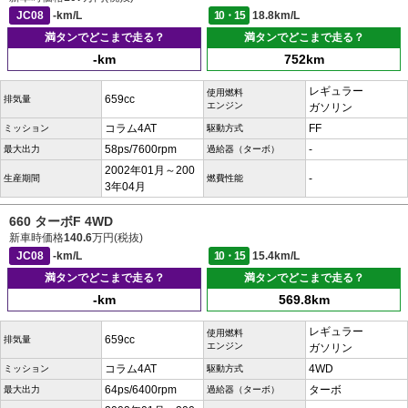
JC08
-km/L
10・15
18.8km/L
満タンでどこまで走る？
満タンでどこまで走る？
-km
752km
レギュラー
使用燃料
659cc
排気量
エンジン
ガソリン
コラム4AT
FF
ミッション
駆動方式
58ps/7600rpm
-
最大出力
過給器（ターボ）
2002年01月～200
-
生産期間
燃費性能
3年04月
660 ターボF 4WD
新車時価格
140.6
万円(税抜)
JC08
-km/L
10・15
15.4km/L
満タンでどこまで走る？
満タンでどこまで走る？
-km
569.8km
レギュラー
使用燃料
659cc
排気量
エンジン
ガソリン
コラム4AT
4WD
ミッション
駆動方式
64ps/6400rpm
ターボ
最大出力
過給器（ターボ）