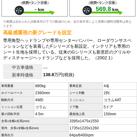
（燃費×タンク容量）
（燃費×タンク容量）
-
569.8
km
km
※燃費は定められた試験条件の下での数値のため、走行条件等により実際の燃料消費率は異な
ります。
高級感重視の新グレードを設定
専用角型ヘッドランプや専用センターバンパー、ローダウンサスペ
ンションなどを装着したFシリーズを新設定。インテリアも専用の
シート生地を採用している。従来のGシリーズも新意匠のグリルや
ディスチャージヘッドランプなどを採用した。（2002.1）
中古車価格
---
138.8
万円(税抜)
新車時価格
880kg
4名
車両重量
乗車定員
2360mm
2列
ホイールベース
シート列数
4WD
コラム4AT
駆動方式
ミッション
コラム
5ドア
ミッション位置
ドア数
4.5m
150mm
最小回転半径
最低地上高
3395x1475x1550
全長x全幅x全高(mm)
1735x1220x1260
室内 全長x全幅x全高(mm)
64ps/6400rpm
最高出力