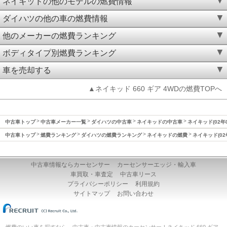
ネイキッドの他のモデルの燃費情報
ダイハツの他の車の燃費情報
他のメーカーの燃費ランキング
ボディタイプ別燃費ランキング
車を売却する
▲ネイキッド 660 ギア 4WDの燃費TOPへ
中古車トップ
中古車メーカー一覧
ダイハツの中古車
ネイキッドの中古車
ネイキッド(02年
中古車トップ
燃費ランキング
ダイハツの燃費ランキング
ネイキッドの燃費
ネイキッド(02
中古車情報ならカーセンサー
カーセンサーエッジ・輸入車
車買取・車査定
中古車リース
プライバシーポリシー
利用規約
サイトマップ
お問い合わせ
燃費のいい車を探すなら、中古車・中古車情報のカーセンサー！ネイキッド 660 ギア