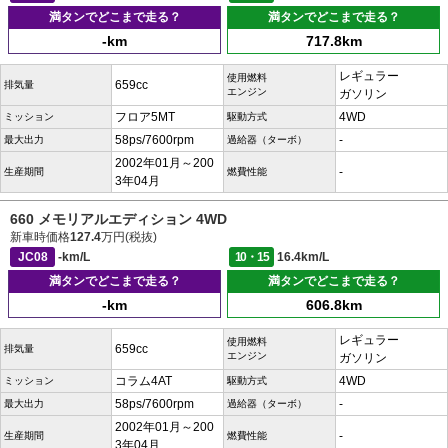
満タンでどこまで走る？
満タンでどこまで走る？
-km
717.8km
レギュラー
使用燃料
659cc
排気量
エンジン
ガソリン
フロア5MT
4WD
ミッション
駆動方式
58ps/7600rpm
-
最大出力
過給器（ターボ）
2002年01月～200
-
生産期間
燃費性能
3年04月
660 メモリアルエディション 4WD
新車時価格
127.4
万円(税抜)
JC08
-km/L
10・15
16.4km/L
満タンでどこまで走る？
満タンでどこまで走る？
-km
606.8km
レギュラー
使用燃料
659cc
排気量
エンジン
ガソリン
コラム4AT
4WD
ミッション
駆動方式
58ps/7600rpm
-
最大出力
過給器（ターボ）
2002年01月～200
-
生産期間
燃費性能
3年04月