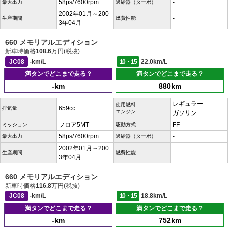
58ps/7600rpm
-
最大出力
過給器（ターボ）
2002年01月～200
-
生産期間
燃費性能
3年04月
660 メモリアルエディション
新車時価格
108.6
万円(税抜)
JC08
-km/L
10・15
22.0km/L
満タンでどこまで走る？
満タンでどこまで走る？
-km
880km
レギュラー
使用燃料
659cc
排気量
エンジン
ガソリン
フロア5MT
FF
ミッション
駆動方式
58ps/7600rpm
-
最大出力
過給器（ターボ）
2002年01月～200
-
生産期間
燃費性能
3年04月
660 メモリアルエディション
新車時価格
116.8
万円(税抜)
JC08
-km/L
10・15
18.8km/L
満タンでどこまで走る？
満タンでどこまで走る？
-km
752km