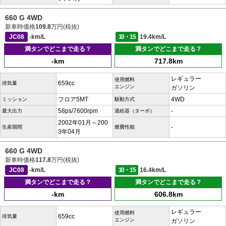
660 G 4WD
新車時価格
109.8
万円(税抜)
JC08
-km/L
10・15
19.4km/L
満タンでどこまで走る？
満タンでどこまで走る？
-km
717.8km
レギュラー
使用燃料
659cc
排気量
エンジン
ガソリン
フロア5MT
4WD
ミッション
駆動方式
58ps/7600rpm
-
最大出力
過給器（ターボ）
2002年01月～200
-
生産期間
燃費性能
3年04月
660 G 4WD
新車時価格
117.8
万円(税抜)
JC08
-km/L
10・15
16.4km/L
満タンでどこまで走る？
満タンでどこまで走る？
-km
606.8km
レギュラー
使用燃料
659cc
排気量
エンジン
ガソリン