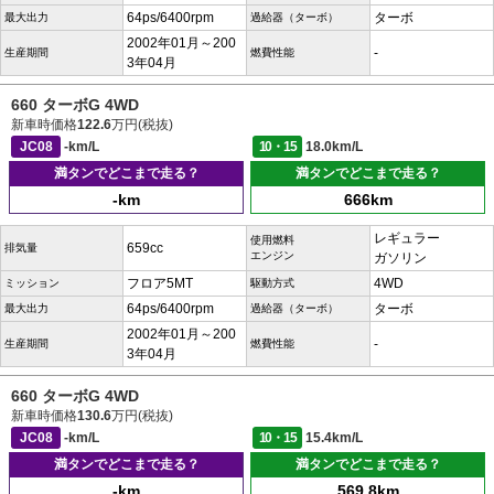
64ps/6400rpm
ターボ
最大出力
過給器（ターボ）
2002年01月～200
-
生産期間
燃費性能
3年04月
660 ターボG 4WD
新車時価格
122.6
万円(税抜)
JC08
-km/L
10・15
18.0km/L
満タンでどこまで走る？
満タンでどこまで走る？
-km
666km
レギュラー
使用燃料
659cc
排気量
エンジン
ガソリン
フロア5MT
4WD
ミッション
駆動方式
64ps/6400rpm
ターボ
最大出力
過給器（ターボ）
2002年01月～200
-
生産期間
燃費性能
3年04月
660 ターボG 4WD
新車時価格
130.6
万円(税抜)
JC08
-km/L
10・15
15.4km/L
満タンでどこまで走る？
満タンでどこまで走る？
-km
569.8km