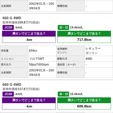
2002年01月～200
-
生産期間
燃費性能
3年04月
660 G 4WD
新車時価格
109.8
万円(税抜)
JC08
-km/L
10・15
19.4km/L
満タンでどこまで走る？
満タンでどこまで走る？
-km
717.8km
レギュラー
使用燃料
659cc
排気量
エンジン
ガソリン
フロア5MT
4WD
ミッション
駆動方式
58ps/7600rpm
-
最大出力
過給器（ターボ）
2002年01月～200
-
生産期間
燃費性能
3年04月
660 G 4WD
新車時価格
117.8
万円(税抜)
JC08
-km/L
10・15
16.4km/L
満タンでどこまで走る？
満タンでどこまで走る？
-km
606.8km