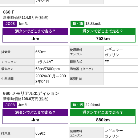
3年04月
660 F
新車時価格
114.8
万円(税抜)
JC08
-km/L
10・15
18.8km/L
満タンでどこまで走る？
満タンでどこまで走る？
-km
752km
レギュラー
使用燃料
659cc
排気量
エンジン
ガソリン
コラム4AT
FF
ミッション
駆動方式
58ps/7600rpm
-
最大出力
過給器（ターボ）
2002年01月～200
-
生産期間
燃費性能
3年04月
660 メモリアルエディション
新車時価格
108.6
万円(税抜)
JC08
-km/L
10・15
22.0km/L
満タンでどこまで走る？
満タンでどこまで走る？
-km
880km
レギュラー
使用燃料
659cc
排気量
エンジン
ガソリン