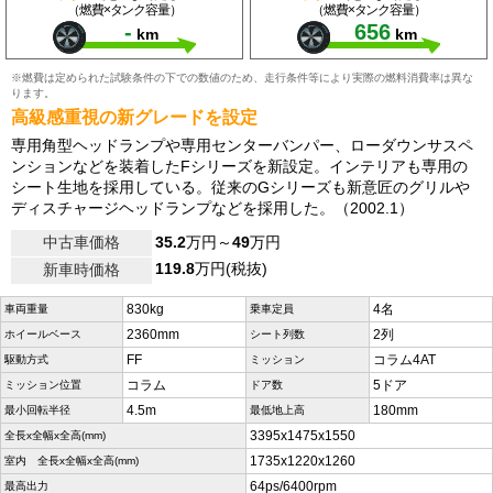
（燃費×タンク容量）
（燃費×タンク容量）
-
656
km
km
※燃費は定められた試験条件の下での数値のため、走行条件等により実際の燃料消費率は異な
ります。
高級感重視の新グレードを設定
専用角型ヘッドランプや専用センターバンパー、ローダウンサスペ
ンションなどを装着したFシリーズを新設定。インテリアも専用の
シート生地を採用している。従来のGシリーズも新意匠のグリルや
ディスチャージヘッドランプなどを採用した。（2002.1）
中古車価格
35.2
万円～
49
万円
119.8
万円(税抜)
新車時価格
830kg
4名
車両重量
乗車定員
2360mm
2列
ホイールベース
シート列数
FF
コラム4AT
駆動方式
ミッション
コラム
5ドア
ミッション位置
ドア数
4.5m
180mm
最小回転半径
最低地上高
3395x1475x1550
全長x全幅x全高(mm)
1735x1220x1260
室内 全長x全幅x全高(mm)
64ps/6400rpm
最高出力