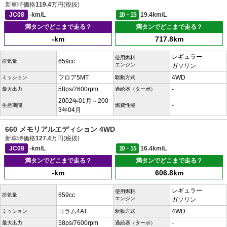
新車時価格
119.4
万円(税抜)
JC08
-km/L
10・15
19.4km/L
満タンでどこまで走る？
満タンでどこまで走る？
-km
717.8km
レギュラー
使用燃料
659cc
排気量
エンジン
ガソリン
フロア5MT
4WD
ミッション
駆動方式
58ps/7600rpm
-
最大出力
過給器（ターボ）
2002年01月～200
-
生産期間
燃費性能
3年04月
660 メモリアルエディション 4WD
新車時価格
127.4
万円(税抜)
JC08
-km/L
10・15
16.4km/L
満タンでどこまで走る？
満タンでどこまで走る？
-km
606.8km
レギュラー
使用燃料
659cc
排気量
エンジン
ガソリン
コラム4AT
4WD
ミッション
駆動方式
58ps/7600rpm
-
最大出力
過給器（ターボ）