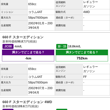
レギュラー
使用燃料
659cc
排気量
エンジン
ガソリン
コラム4AT
4WD
ミッション
駆動方式
58ps/7600rpm
-
最大出力
過給器（ターボ）
2002年01月～200
-
生産期間
燃費性能
3年04月
660 F スターエディション
新車時価格
98.8
万円(税抜)
JC08
-km/L
10・15
18.8km/L
満タンでどこまで走る？
満タンでどこまで走る？
-km
752km
レギュラー
使用燃料
659cc
排気量
エンジン
ガソリン
コラム4AT
FF
ミッション
駆動方式
58ps/7600rpm
-
最大出力
過給器（ターボ）
2002年07月～200
-
生産期間
燃費性能
3年04月
660 F スターエディション 4WD
新車時価格
109.6
万円(税抜)