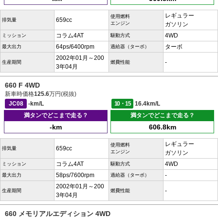
レギュラー
使用燃料
659cc
排気量
エンジン
ガソリン
コラム4AT
4WD
ミッション
駆動方式
64ps/6400rpm
ターボ
最大出力
過給器（ターボ）
2002年01月～200
-
生産期間
燃費性能
3年04月
660 F 4WD
新車時価格
125.6
万円(税抜)
JC08
-km/L
10・15
16.4km/L
満タンでどこまで走る？
満タンでどこまで走る？
-km
606.8km
レギュラー
使用燃料
659cc
排気量
エンジン
ガソリン
コラム4AT
4WD
ミッション
駆動方式
58ps/7600rpm
-
最大出力
過給器（ターボ）
2002年01月～200
-
生産期間
燃費性能
3年04月
660 メモリアルエディション 4WD