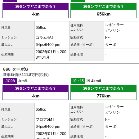
満タンでどこまで走る？
満タンでどこまで走る？
-km
656km
レギュラー
使用燃料
659cc
排気量
エンジン
ガソリン
コラム4AT
FF
ミッション
駆動方式
64ps/6400rpm
ターボ
最大出力
過給器（ターボ）
2002年01月～200
-
生産期間
燃費性能
3年04月
660 ターボG
新車時価格
111.8
万円(税抜)
JC08
-km/L
10・15
19.4km/L
満タンでどこまで走る？
満タンでどこまで走る？
-km
776km
レギュラー
使用燃料
659cc
排気量
エンジン
ガソリン
フロア5MT
FF
ミッション
駆動方式
64ps/6400rpm
ターボ
最大出力
過給器（ターボ）
2002年01月～200
-
生産期間
燃費性能