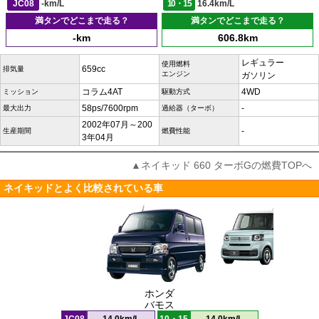
JC08
-km/L
10・15
16.4km/L
満タンでどこまで走る？
満タンでどこまで走る？
-km
606.8km
レギュラー
使用燃料
659cc
排気量
エンジン
ガソリン
コラム4AT
4WD
ミッション
駆動方式
58ps/7600rpm
-
最大出力
過給器（ターボ）
2002年07月～200
-
生産期間
燃費性能
3年04月
▲ネイキッド 660 ターボGの燃費TOPへ
ネイキッドとよく比較されている車
ホンダ
バモス
JC08
14.0km/L
10・15
14.0km/L