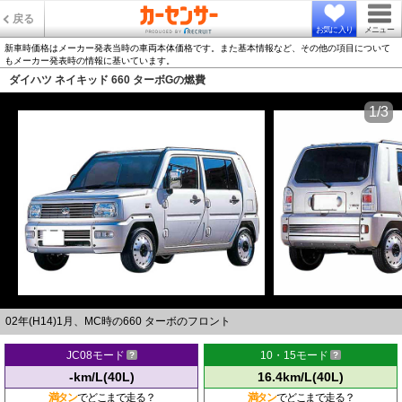
戻る
お気に入り
メニュー
新車時価格はメーカー発表当時の車両本体価格です。また基本情報など、その他の項目について
もメーカー発表時の情報に基いています。
ダイハツ ネイキッド 660 ターボGの燃費
1/3
02年(H14)1月、MC時の660 ターボのフロント
JC08モード
10・15モード
-km/L(40L)
16.4km/L(40L)
満タン
でどこまで走る？
満タン
でどこまで走る？