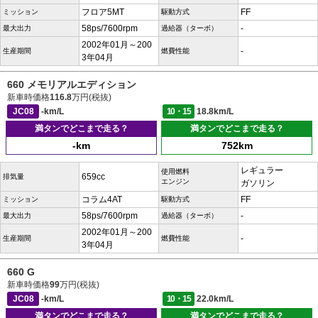
フロア5MT
FF
ミッション
駆動方式
58ps/7600rpm
-
最大出力
過給器（ターボ）
2002年01月～200
-
生産期間
燃費性能
3年04月
660 メモリアルエディション
新車時価格
116.8
万円(税抜)
JC08
-km/L
10・15
18.8km/L
満タンでどこまで走る？
満タンでどこまで走る？
-km
752km
レギュラー
使用燃料
659cc
排気量
エンジン
ガソリン
コラム4AT
FF
ミッション
駆動方式
58ps/7600rpm
-
最大出力
過給器（ターボ）
2002年01月～200
-
生産期間
燃費性能
3年04月
660 G
新車時価格
99
万円(税抜)
JC08
-km/L
10・15
22.0km/L
満タンでどこまで走る？
満タンでどこまで走る？