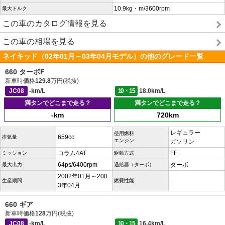
10.9kg・m/3600rpm
最大トルク
この車のカタログ情報を見る
この車の相場を見る
ネイキッド（02年01月～03年04月モデル）の他のグレード一覧
660 ターボF
新車時価格
129.8
万円(税抜)
JC08
-km/L
10・15
18.0km/L
満タンでどこまで走る？
満タンでどこまで走る？
-km
720km
レギュラー
使用燃料
659cc
排気量
エンジン
ガソリン
コラム4AT
FF
ミッション
駆動方式
64ps/6400rpm
ターボ
最大出力
過給器（ターボ）
2002年01月～200
-
生産期間
燃費性能
3年04月
660 ギア
新車時価格
128
万円(税抜)
JC08
-km/L
10・15
16.4km/L