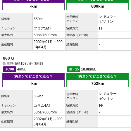
-km
880km
レギュラー
使用燃料
659cc
排気量
エンジン
ガソリン
フロア5MT
FF
ミッション
駆動方式
58ps/7600rpm
-
最大出力
過給器（ターボ）
2002年01月～200
-
生産期間
燃費性能
3年04月
660 G
新車時価格
107
万円(税抜)
JC08
-km/L
10・15
18.8km/L
満タンでどこまで走る？
満タンでどこまで走る？
-km
752km
レギュラー
使用燃料
659cc
排気量
エンジン
ガソリン
コラム4AT
FF
ミッション
駆動方式
58ps/7600rpm
-
最大出力
過給器（ターボ）
2002年01月～200
-
生産期間
燃費性能
3年04月