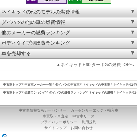
ネイキッドの他のモデルの燃費情報
ダイハツの他の車の燃費情報
他のメーカーの燃費ランキング
ボディタイプ別燃費ランキング
車を売却する
▲ネイキッド 660 ターボGの燃費TOPへ
中古車トップ
中古車メーカー一覧
ダイハツの中古車
ネイキッドの中古車
ネイキッド(02年
中古車トップ
燃費ランキング
ダイハツの燃費ランキング
ネイキッドの燃費
ネイキッド(02
中古車情報ならカーセンサー
カーセンサーエッジ・輸入車
車買取・車査定
中古車リース
プライバシーポリシー
利用規約
サイトマップ
お問い合わせ