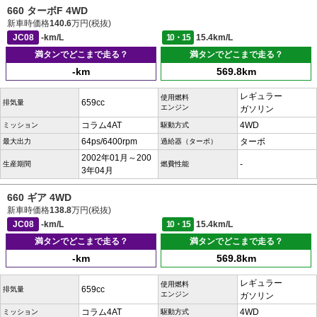
660 ターボF 4WD
新車時価格
140.6
万円(税抜)
JC08
-km/L
10・15
15.4km/L
満タンでどこまで走る？
満タンでどこまで走る？
-km
569.8km
レギュラー
使用燃料
659cc
排気量
エンジン
ガソリン
コラム4AT
4WD
ミッション
駆動方式
64ps/6400rpm
ターボ
最大出力
過給器（ターボ）
2002年01月～200
-
生産期間
燃費性能
3年04月
660 ギア 4WD
新車時価格
138.8
万円(税抜)
JC08
-km/L
10・15
15.4km/L
満タンでどこまで走る？
満タンでどこまで走る？
-km
569.8km
レギュラー
使用燃料
659cc
排気量
エンジン
ガソリン
コラム4AT
4WD
ミッション
駆動方式