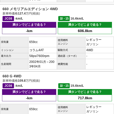
660 メモリアルエディション 4WD
新車時価格
127.4
万円(税抜)
JC08
-km/L
10・15
16.4km/L
満タンでどこまで走る？
満タンでどこまで走る？
-km
606.8km
レギュラー
使用燃料
659cc
排気量
エンジン
ガソリン
コラム4AT
4WD
ミッション
駆動方式
58ps/7600rpm
-
最大出力
過給器（ターボ）
2002年01月～200
-
生産期間
燃費性能
3年04月
660 G 4WD
新車時価格
109.8
万円(税抜)
JC08
-km/L
10・15
19.4km/L
満タンでどこまで走る？
満タンでどこまで走る？
-km
717.8km
レギュラー
使用燃料
659cc
排気量
エンジン
ガソリン