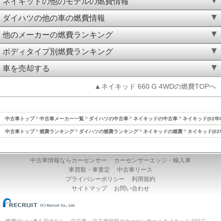
ネイキッドの他のモデルの燃費情報
ダイハツの他の車の燃費情報
他のメーカーの燃費ランキング
ボディタイプ別燃費ランキング
車を売却する
▲ネイキッド 660 G 4WDの燃費TOPへ
中古車トップ
中古車メーカー一覧
ダイハツの中古車
ネイキッドの中古車
ネイキッド(02年
中古車トップ
燃費ランキング
ダイハツの燃費ランキング
ネイキッドの燃費
ネイキッド(02
中古車情報ならカーセンサー
カーセンサーエッジ・輸入車
車買取・車査定
中古車リース
プライバシーポリシー
利用規約
サイトマップ
お問い合わせ
燃費のいい車を探すなら、中古車・中古車情報のカーセンサー！ネイキッド 660 G