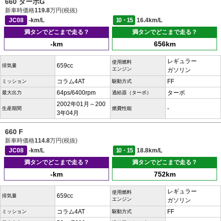
660 ターボG
新車時価格
119.8
万円(税抜)
JC08
-km/L
10・15
16.4km/L
満タンでどこまで走る？
満タンでどこまで走る？
-km
656km
レギュラー
使用燃料
659cc
排気量
エンジン
ガソリン
コラム4AT
FF
ミッション
駆動方式
64ps/6400rpm
ターボ
最大出力
過給器（ターボ）
2002年01月～200
-
生産期間
燃費性能
3年04月
660 F
新車時価格
114.8
万円(税抜)
JC08
-km/L
10・15
18.8km/L
満タンでどこまで走る？
満タンでどこまで走る？
-km
752km
レギュラー
使用燃料
659cc
排気量
エンジン
ガソリン
コラム4AT
FF
ミッション
駆動方式