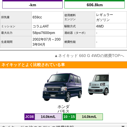
-km
606.8km
レギュラー
使用燃料
659cc
排気量
エンジン
ガソリン
コラム4AT
4WD
ミッション
駆動方式
58ps/7600rpm
-
最大出力
過給器（ターボ）
2002年07月～200
-
生産期間
燃費性能
3年04月
▲ネイキッド 660 G 4WDの燃費TOPへ
ネイキッドとよく比較されている車
ホンダ
バモス
JC08
14.0km/L
10・15
14.0km/L