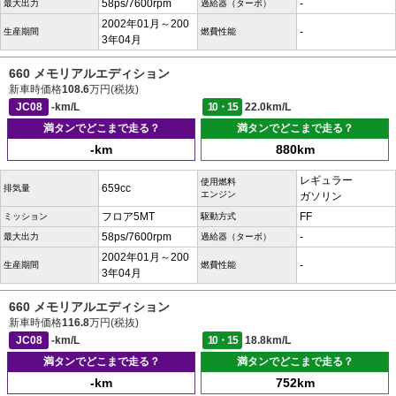
58ps/7600rpm
-
最大出力
過給器（ターボ）
2002年01月～200
-
生産期間
燃費性能
3年04月
660 メモリアルエディション
新車時価格
108.6
万円(税抜)
JC08
-km/L
10・15
22.0km/L
満タンでどこまで走る？
満タンでどこまで走る？
-km
880km
レギュラー
使用燃料
659cc
排気量
エンジン
ガソリン
フロア5MT
FF
ミッション
駆動方式
58ps/7600rpm
-
最大出力
過給器（ターボ）
2002年01月～200
-
生産期間
燃費性能
3年04月
660 メモリアルエディション
新車時価格
116.8
万円(税抜)
JC08
-km/L
10・15
18.8km/L
満タンでどこまで走る？
満タンでどこまで走る？
-km
752km