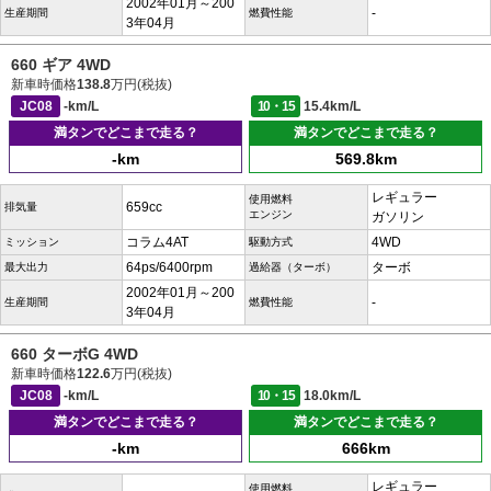
2002年01月～200
-
生産期間
燃費性能
3年04月
660 ギア 4WD
新車時価格
138.8
万円(税抜)
JC08
-km/L
10・15
15.4km/L
満タンでどこまで走る？
満タンでどこまで走る？
-km
569.8km
レギュラー
使用燃料
659cc
排気量
エンジン
ガソリン
コラム4AT
4WD
ミッション
駆動方式
64ps/6400rpm
ターボ
最大出力
過給器（ターボ）
2002年01月～200
-
生産期間
燃費性能
3年04月
660 ターボG 4WD
新車時価格
122.6
万円(税抜)
JC08
-km/L
10・15
18.0km/L
満タンでどこまで走る？
満タンでどこまで走る？
-km
666km
レギュラー
使用燃料