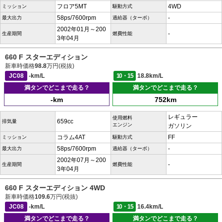
フロア5MT
4WD
ミッション
駆動方式
58ps/7600rpm
-
最大出力
過給器（ターボ）
2002年01月～200
-
生産期間
燃費性能
3年04月
660 F スターエディション
新車時価格
98.8
万円(税抜)
JC08
-km/L
10・15
18.8km/L
満タンでどこまで走る？
満タンでどこまで走る？
-km
752km
レギュラー
使用燃料
659cc
排気量
エンジン
ガソリン
コラム4AT
FF
ミッション
駆動方式
58ps/7600rpm
-
最大出力
過給器（ターボ）
2002年07月～200
-
生産期間
燃費性能
3年04月
660 F スターエディション 4WD
新車時価格
109.6
万円(税抜)
JC08
-km/L
10・15
16.4km/L
満タンでどこまで走る？
満タンでどこまで走る？