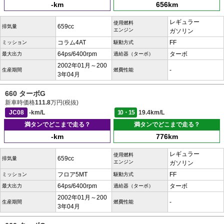
-km
656km
レギュラー
使用燃料
659cc
排気量
エンジン
ガソリン
コラム4AT
FF
ミッション
駆動方式
64ps/6400rpm
ターボ
最大出力
過給器（ターボ）
2002年01月～200
-
生産期間
燃費性能
3年04月
660 ターボG
新車時価格
111.8
万円(税抜)
JC08
-km/L
10・15
19.4km/L
満タンでどこまで走る？
満タンでどこまで走る？
-km
776km
レギュラー
使用燃料
659cc
排気量
エンジン
ガソリン
フロア5MT
FF
ミッション
駆動方式
64ps/6400rpm
ターボ
最大出力
過給器（ターボ）
2002年01月～200
-
生産期間
燃費性能
3年04月