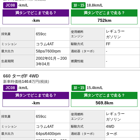
JC08
-km/L
10・15
18.8km/L
満タンでどこまで走る？
満タンでどこまで走る？
-km
752km
レギュラー
使用燃料
659cc
排気量
エンジン
ガソリン
コラム4AT
FF
ミッション
駆動方式
58ps/7600rpm
-
最大出力
過給器（ターボ）
2002年01月～200
-
生産期間
燃費性能
3年04月
660 ターボF 4WD
新車時価格
140.6
万円(税抜)
JC08
-km/L
10・15
15.4km/L
満タンでどこまで走る？
満タンでどこまで走る？
-km
569.8km
レギュラー
使用燃料
659cc
排気量
エンジン
ガソリン
コラム4AT
4WD
ミッション
駆動方式
64ps/6400rpm
ターボ
最大出力
過給器（ターボ）