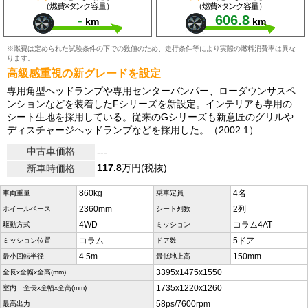
（燃費×タンク容量）
（燃費×タンク容量）
-
606.8
km
km
※燃費は定められた試験条件の下での数値のため、走行条件等により実際の燃料消費率は異な
ります。
高級感重視の新グレードを設定
専用角型ヘッドランプや専用センターバンパー、ローダウンサスペ
ンションなどを装着したFシリーズを新設定。インテリアも専用の
シート生地を採用している。従来のGシリーズも新意匠のグリルや
ディスチャージヘッドランプなどを採用した。（2002.1）
中古車価格
---
117.8
万円(税抜)
新車時価格
860kg
4名
車両重量
乗車定員
2360mm
2列
ホイールベース
シート列数
4WD
コラム4AT
駆動方式
ミッション
コラム
5ドア
ミッション位置
ドア数
4.5m
150mm
最小回転半径
最低地上高
3395x1475x1550
全長x全幅x全高(mm)
1735x1220x1260
室内 全長x全幅x全高(mm)
58ps/7600rpm
最高出力