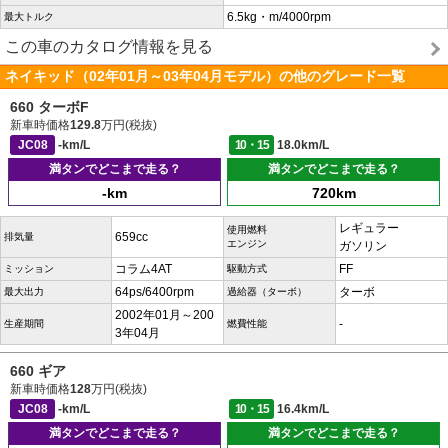
6.5kg・m/4000rpm
最大トルク
この車のカタログ情報を見る
ネイキッド（02年01月～03年04月モデル）の他のグレード一覧
660 ターボF
新車時価格
129.8
万円(税抜)
JC08
-km/L
10・15
18.0km/L
満タンでどこまで走る？
満タンでどこまで走る？
-km
720km
レギュラー
使用燃料
659cc
排気量
エンジン
ガソリン
コラム4AT
FF
ミッション
駆動方式
64ps/6400rpm
ターボ
最大出力
過給器（ターボ）
2002年01月～200
-
生産期間
燃費性能
3年04月
660 ギア
新車時価格
128
万円(税抜)
JC08
-km/L
10・15
16.4km/L
満タンでどこまで走る？
満タンでどこまで走る？