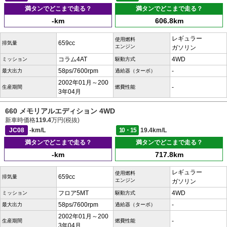
満タンでどこまで走る？
満タンでどこまで走る？
-km
606.8km
レギュラー
使用燃料
659cc
排気量
エンジン
ガソリン
コラム4AT
4WD
ミッション
駆動方式
58ps/7600rpm
-
最大出力
過給器（ターボ）
2002年01月～200
-
生産期間
燃費性能
3年04月
660 メモリアルエディション 4WD
新車時価格
119.4
万円(税抜)
JC08
-km/L
10・15
19.4km/L
満タンでどこまで走る？
満タンでどこまで走る？
-km
717.8km
レギュラー
使用燃料
659cc
排気量
エンジン
ガソリン
フロア5MT
4WD
ミッション
駆動方式
58ps/7600rpm
-
最大出力
過給器（ターボ）
2002年01月～200
-
生産期間
燃費性能
3年04月