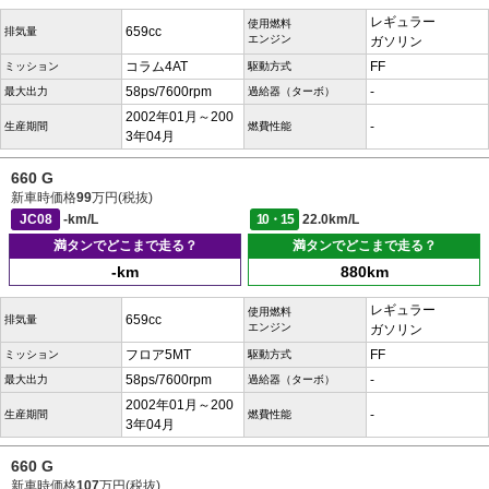
レギュラー
使用燃料
659cc
排気量
エンジン
ガソリン
コラム4AT
FF
ミッション
駆動方式
58ps/7600rpm
-
最大出力
過給器（ターボ）
2002年01月～200
-
生産期間
燃費性能
3年04月
660 G
新車時価格
99
万円(税抜)
JC08
-km/L
10・15
22.0km/L
満タンでどこまで走る？
満タンでどこまで走る？
-km
880km
レギュラー
使用燃料
659cc
排気量
エンジン
ガソリン
フロア5MT
FF
ミッション
駆動方式
58ps/7600rpm
-
最大出力
過給器（ターボ）
2002年01月～200
-
生産期間
燃費性能
3年04月
660 G
新車時価格
107
万円(税抜)