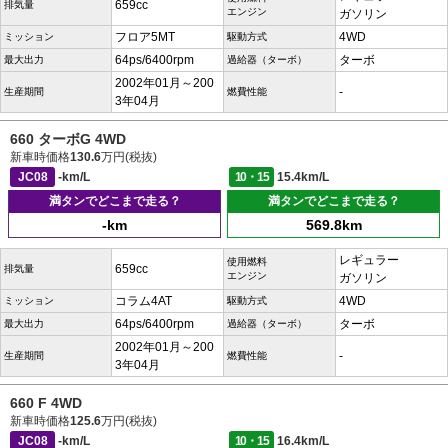
659cc
排気量
エンジン
ガソリン
フロア5MT
4WD
ミッション
駆動方式
64ps/6400rpm
ターボ
最大出力
過給器（ターボ）
2002年01月～200
-
生産期間
燃費性能
3年04月
660 ターボG 4WD
新車時価格
130.6
万円(税抜)
JC08
-km/L
10・15
15.4km/L
満タンでどこまで走る？
満タンでどこまで走る？
-km
569.8km
レギュラー
使用燃料
659cc
排気量
エンジン
ガソリン
コラム4AT
4WD
ミッション
駆動方式
64ps/6400rpm
ターボ
最大出力
過給器（ターボ）
2002年01月～200
-
生産期間
燃費性能
3年04月
660 F 4WD
新車時価格
125.6
万円(税抜)
JC08
-km/L
10・15
16.4km/L