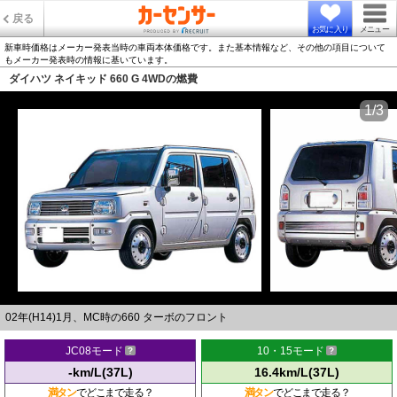
戻る
お気に入り
メニュー
新車時価格はメーカー発表当時の車両本体価格です。また基本情報など、その他の項目について
もメーカー発表時の情報に基いています。
ダイハツ ネイキッド 660 G 4WDの燃費
1/3
02年(H14)1月、MC時の660 ターボのフロント
JC08モード
10・15モード
-km/L(37L)
16.4km/L(37L)
満タン
でどこまで走る？
満タン
でどこまで走る？