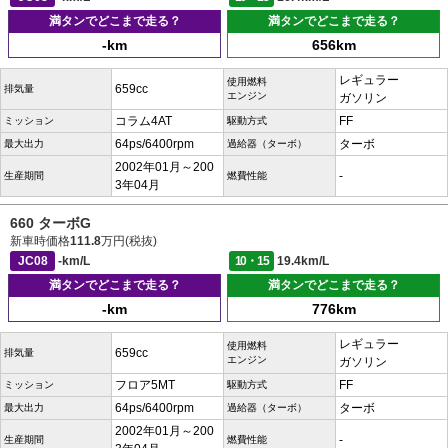
満タンでどこまで走る？
満タンでどこまで走る？
-km
656km
レギュラー
使用燃料
659cc
排気量
エンジン
ガソリン
コラム4AT
FF
ミッション
駆動方式
64ps/6400rpm
ターボ
最大出力
過給器（ターボ）
2002年01月～200
-
生産期間
燃費性能
3年04月
660 ターボG
新車時価格
111.8
万円(税抜)
JC08
-km/L
10・15
19.4km/L
満タンでどこまで走る？
満タンでどこまで走る？
-km
776km
レギュラー
使用燃料
659cc
排気量
エンジン
ガソリン
フロア5MT
FF
ミッション
駆動方式
64ps/6400rpm
ターボ
最大出力
過給器（ターボ）
2002年01月～200
-
生産期間
燃費性能