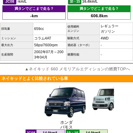
JC08
-km/L
10・15
16.4km/L
満タンでどこまで走る？
満タンでどこまで走る？
-km
606.8km
レギュラー
使用燃料
659cc
排気量
エンジン
ガソリン
コラム4AT
4WD
ミッション
駆動方式
58ps/7600rpm
-
最大出力
過給器（ターボ）
2002年07月～200
-
生産期間
燃費性能
3年04月
▲ネイキッド 660 メモリアルエディションの燃費TOPへ
ネイキッドとよく比較されている車
ホンダ
バモス
JC08
14.0km/L
10・15
14.0km/L