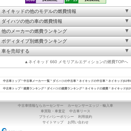
ネイキッドの他のモデルの燃費情報
ダイハツの他の車の燃費情報
他のメーカーの燃費ランキング
ボディタイプ別燃費ランキング
車を売却する
▲ネイキッド 660 メモリアルエディションの燃費TOPへ
中古車トップ
中古車メーカー一覧
ダイハツの中古車
ネイキッドの中古車
ネイキッド(02年
中古車トップ
燃費ランキング
ダイハツの燃費ランキング
ネイキッドの燃費
ネイキッド(02
中古車情報ならカーセンサー
カーセンサーエッジ・輸入車
車買取・車査定
中古車リース
プライバシーポリシー
利用規約
サイトマップ
お問い合わせ