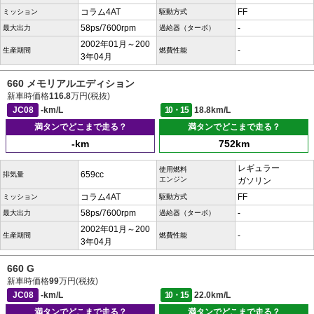
コラム4AT
FF
ミッション
駆動方式
58ps/7600rpm
-
最大出力
過給器（ターボ）
2002年01月～200
-
生産期間
燃費性能
3年04月
660 メモリアルエディション
新車時価格
116.8
万円(税抜)
JC08
-km/L
10・15
18.8km/L
満タンでどこまで走る？
満タンでどこまで走る？
-km
752km
レギュラー
使用燃料
659cc
排気量
エンジン
ガソリン
コラム4AT
FF
ミッション
駆動方式
58ps/7600rpm
-
最大出力
過給器（ターボ）
2002年01月～200
-
生産期間
燃費性能
3年04月
660 G
新車時価格
99
万円(税抜)
JC08
-km/L
10・15
22.0km/L
満タンでどこまで走る？
満タンでどこまで走る？