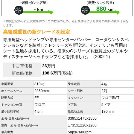
（燃費×タンク容量）
（燃費×タンク容量）
-
880
km
km
※燃費は定められた試験条件の下での数値のため、走行条件等により実際の燃料消費率は異な
ります。
高級感重視の新グレードを設定
専用角型ヘッドランプや専用センターバンパー、ローダウンサスペ
ンションなどを装着したFシリーズを新設定。インテリアも専用の
シート生地を採用している。従来のGシリーズも新意匠のグリルや
ディスチャージヘッドランプなどを採用した。（2002.1）
中古車価格
26
万円
108.6
万円(税抜)
新車時価格
810kg
4名
車両重量
乗車定員
2360mm
2列
ホイールベース
シート列数
FF
フロア5MT
駆動方式
ミッション
フロア
5ドア
ミッション位置
ドア数
4.5m
180mm
最小回転半径
最低地上高
3395x1475x1550
全長x全幅x全高(mm)
1735x1220x1260
室内 全長x全幅x全高(mm)
58ps/7600rpm
最高出力