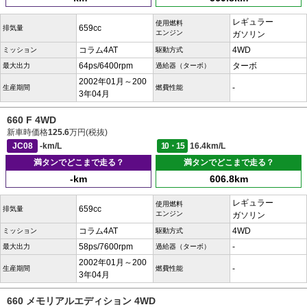
レギュラー
使用燃料
659cc
排気量
エンジン
ガソリン
コラム4AT
4WD
ミッション
駆動方式
64ps/6400rpm
ターボ
最大出力
過給器（ターボ）
2002年01月～200
-
生産期間
燃費性能
3年04月
660 F 4WD
新車時価格
125.6
万円(税抜)
JC08
-km/L
10・15
16.4km/L
満タンでどこまで走る？
満タンでどこまで走る？
-km
606.8km
レギュラー
使用燃料
659cc
排気量
エンジン
ガソリン
コラム4AT
4WD
ミッション
駆動方式
58ps/7600rpm
-
最大出力
過給器（ターボ）
2002年01月～200
-
生産期間
燃費性能
3年04月
660 メモリアルエディション 4WD