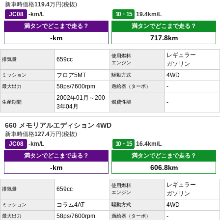
新車時価格
119.4
万円(税抜)
JC08
-km/L
10・15
19.4km/L
満タンでどこまで走る？
満タンでどこまで走る？
-km
717.8km
レギュラー
使用燃料
659cc
排気量
エンジン
ガソリン
フロア5MT
4WD
ミッション
駆動方式
58ps/7600rpm
-
最大出力
過給器（ターボ）
2002年01月～200
-
生産期間
燃費性能
3年04月
660 メモリアルエディション 4WD
新車時価格
127.4
万円(税抜)
JC08
-km/L
10・15
16.4km/L
満タンでどこまで走る？
満タンでどこまで走る？
-km
606.8km
レギュラー
使用燃料
659cc
排気量
エンジン
ガソリン
コラム4AT
4WD
ミッション
駆動方式
58ps/7600rpm
-
最大出力
過給器（ターボ）