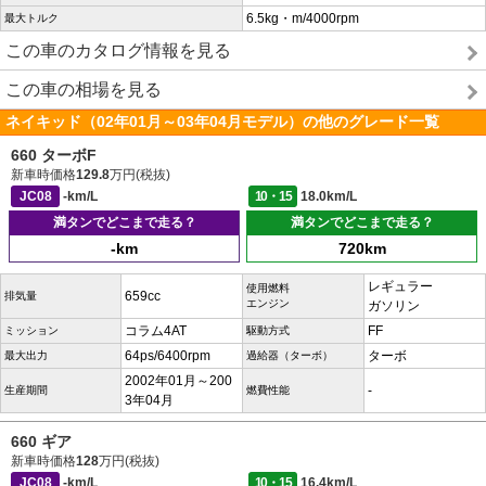
6.5kg・m/4000rpm
最大トルク
この車のカタログ情報を見る
この車の相場を見る
ネイキッド（02年01月～03年04月モデル）の他のグレード一覧
660 ターボF
新車時価格
129.8
万円(税抜)
JC08
-km/L
10・15
18.0km/L
満タンでどこまで走る？
満タンでどこまで走る？
-km
720km
レギュラー
使用燃料
659cc
排気量
エンジン
ガソリン
コラム4AT
FF
ミッション
駆動方式
64ps/6400rpm
ターボ
最大出力
過給器（ターボ）
2002年01月～200
-
生産期間
燃費性能
3年04月
660 ギア
新車時価格
128
万円(税抜)
JC08
-km/L
10・15
16.4km/L