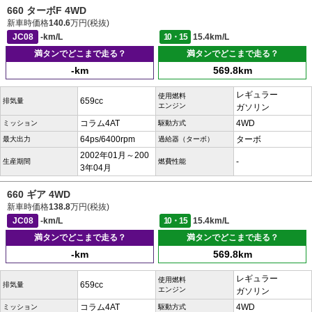
660 ターボF 4WD
新車時価格
140.6
万円(税抜)
JC08
-km/L
10・15
15.4km/L
満タンでどこまで走る？
満タンでどこまで走る？
-km
569.8km
レギュラー
使用燃料
659cc
排気量
エンジン
ガソリン
コラム4AT
4WD
ミッション
駆動方式
64ps/6400rpm
ターボ
最大出力
過給器（ターボ）
2002年01月～200
-
生産期間
燃費性能
3年04月
660 ギア 4WD
新車時価格
138.8
万円(税抜)
JC08
-km/L
10・15
15.4km/L
満タンでどこまで走る？
満タンでどこまで走る？
-km
569.8km
レギュラー
使用燃料
659cc
排気量
エンジン
ガソリン
コラム4AT
4WD
ミッション
駆動方式