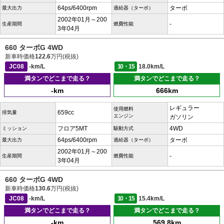
64ps/6400rpm
ターボ
最大出力
過給器（ターボ）
2002年01月～200
-
生産期間
燃費性能
3年04月
660 ターボG 4WD
新車時価格
122.6
万円(税抜)
JC08
-km/L
10・15
18.0km/L
満タンでどこまで走る？
満タンでどこまで走る？
-km
666km
レギュラー
使用燃料
659cc
排気量
エンジン
ガソリン
フロア5MT
4WD
ミッション
駆動方式
64ps/6400rpm
ターボ
最大出力
過給器（ターボ）
2002年01月～200
-
生産期間
燃費性能
3年04月
660 ターボG 4WD
新車時価格
130.6
万円(税抜)
JC08
-km/L
10・15
15.4km/L
満タンでどこまで走る？
満タンでどこまで走る？
-km
569.8km