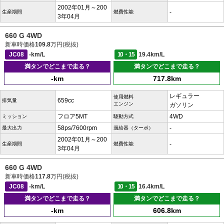
2002年01月～200
-
生産期間
燃費性能
3年04月
660 G 4WD
新車時価格
109.8
万円(税抜)
JC08
-km/L
10・15
19.4km/L
満タンでどこまで走る？
満タンでどこまで走る？
-km
717.8km
レギュラー
使用燃料
659cc
排気量
エンジン
ガソリン
フロア5MT
4WD
ミッション
駆動方式
58ps/7600rpm
-
最大出力
過給器（ターボ）
2002年01月～200
-
生産期間
燃費性能
3年04月
660 G 4WD
新車時価格
117.8
万円(税抜)
JC08
-km/L
10・15
16.4km/L
満タンでどこまで走る？
満タンでどこまで走る？
-km
606.8km