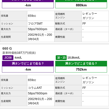
-km
880km
レギュラー
使用燃料
659cc
排気量
エンジン
ガソリン
フロア5MT
FF
ミッション
駆動方式
58ps/7600rpm
-
最大出力
過給器（ターボ）
2002年01月～200
-
生産期間
燃費性能
3年04月
660 G
新車時価格
107
万円(税抜)
JC08
-km/L
10・15
18.8km/L
満タンでどこまで走る？
満タンでどこまで走る？
-km
752km
レギュラー
使用燃料
659cc
排気量
エンジン
ガソリン
コラム4AT
FF
ミッション
駆動方式
58ps/7600rpm
-
最大出力
過給器（ターボ）
2002年01月～200
-
生産期間
燃費性能
3年04月