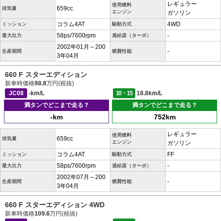
レギュラー
使用燃料
659cc
排気量
エンジン
ガソリン
コラム4AT
4WD
ミッション
駆動方式
58ps/7600rpm
-
最大出力
過給器（ターボ）
2002年01月～200
-
生産期間
燃費性能
3年04月
660 F スターエディション
新車時価格
98.8
万円(税抜)
JC08
-km/L
10・15
18.8km/L
満タンでどこまで走る？
満タンでどこまで走る？
-km
752km
レギュラー
使用燃料
659cc
排気量
エンジン
ガソリン
コラム4AT
FF
ミッション
駆動方式
58ps/7600rpm
-
最大出力
過給器（ターボ）
2002年07月～200
-
生産期間
燃費性能
3年04月
660 F スターエディション 4WD
新車時価格
109.6
万円(税抜)