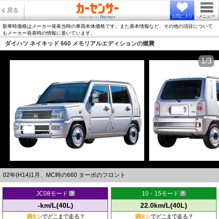
戻る
お気に入り
メニュー
新車時価格はメーカー発表当時の車両本体価格です。また基本情報など、その他の項目について
もメーカー発表時の情報に基いています。
ダイハツ ネイキッド 660 メモリアルエディションの燃費
1/3
02年(H14)1月、MC時の660 ターボのフロント
JC08モード
10・15モード
-km/L(40L)
22.0km/L(40L)
満タン
でどこまで走る？
満タン
でどこまで走る？