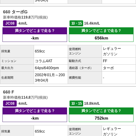
3年04月
660 ターボG
新車時価格
119.8
万円(税抜)
JC08
-km/L
10・15
16.4km/L
満タンでどこまで走る？
満タンでどこまで走る？
-km
656km
レギュラー
使用燃料
659cc
排気量
エンジン
ガソリン
コラム4AT
FF
ミッション
駆動方式
64ps/6400rpm
ターボ
最大出力
過給器（ターボ）
2002年01月～200
-
生産期間
燃費性能
3年04月
660 F
新車時価格
114.8
万円(税抜)
JC08
-km/L
10・15
18.8km/L
満タンでどこまで走る？
満タンでどこまで走る？
-km
752km
レギュラー
使用燃料
659cc
排気量
エンジン
ガソリン