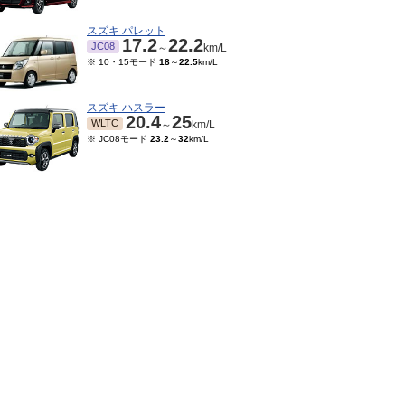
スズキ パレット
17.2
22.2
JC08
～
km/L
※ 10・15モード
18
～
22.5
km/L
スズキ ハスラー
20.4
25
WLTC
～
km/L
※ JC08モード
23.2
～
32
km/L