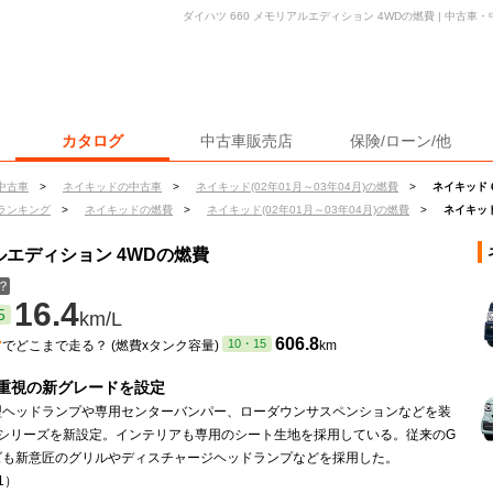
ダイハツ 660 メモリアルエディション 4WDの燃費 | 中古
カタログ
中古車販売店
保険/ローン/他
中古車
>
ネイキッドの中古車
>
ネイキッド(02年01月～03年04月)の燃費
>
ネイキッド 
ランキング
>
ネイキッドの燃費
>
ネイキッド(02年01月～03年04月)の燃費
>
ネイキッド
アルエディション 4WDの燃費
？
16.4
5
km/L
ン
606.8
10・15
でどこまで走る？ (燃費xタンク容量)
km
重視の新グレードを設定
型ヘッドランプや専用センターバンパー、ローダウンサスペンションなどを装
Fシリーズを新設定。インテリアも専用のシート生地を採用している。従来のG
ズも新意匠のグリルやディスチャージヘッドランプなどを採用した。
.1）