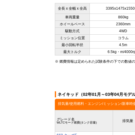
全長 x 全幅 x 全高
3395x1475x155
車両重量
860kg
ホイールベース
2360mm
駆動方式
4WD
ミッション位置
コラム
最小回転半径
4.5m
最大トルク
6.5kg・m/4000r
※ 燃費情報は定められた試験条件の下での数値
ネイキッド（02年01月～03年04月モ
排気量/使用燃料・エンジン/ミッション/新車時
グレード名
排気量
WLTCモード燃費(タンク容量)