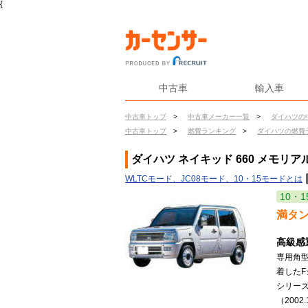
{
中古車
輸入車
中古車トップ
>
中古車メーカー一覧
>
ダイハツの
中古車トップ
>
燃費ランキング
>
ダイハツの燃費
ダイハツ ネイキッド 660 メモリ
WLTCモード、JC08モード、10・15モードとは
10・1
満タ
高級感
専用角
着した
シリー
（2002