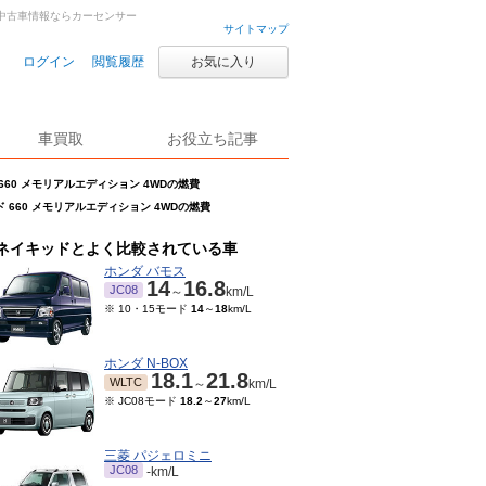
車・中古車情報ならカーセンサー
サイトマップ
ログイン
閲覧履歴
お気に入り
車買取
お役立ち記事
660 メモリアルエディション 4WDの燃費
 660 メモリアルエディション 4WDの燃費
ネイキッドとよく比較されている車
ホンダ バモス
14
16.8
JC08
～
km/L
※ 10・15モード
14
～
18
km/L
ホンダ N-BOX
18.1
21.8
WLTC
～
km/L
※ JC08モード
18.2
～
27
km/L
三菱 パジェロミニ
JC08
-km/L