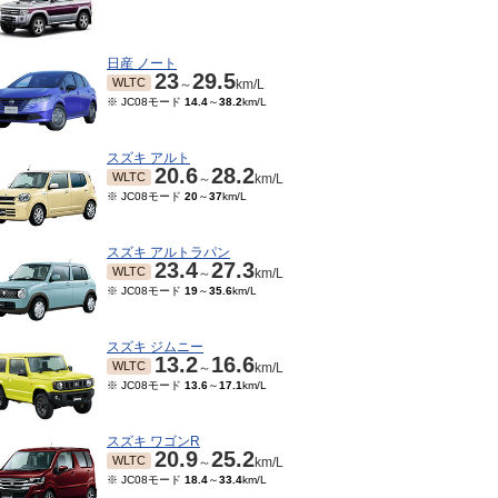
日産 ノート
23
29.5
WLTC
～
km/L
※ JC08モード
14.4
～
38.2
km/L
スズキ アルト
20.6
28.2
WLTC
～
km/L
※ JC08モード
20
～
37
km/L
スズキ アルトラパン
23.4
27.3
WLTC
～
km/L
※ JC08モード
19
～
35.6
km/L
スズキ ジムニー
13.2
16.6
WLTC
～
km/L
※ JC08モード
13.6
～
17.1
km/L
スズキ ワゴンR
20.9
25.2
WLTC
～
km/L
※ JC08モード
18.4
～
33.4
km/L