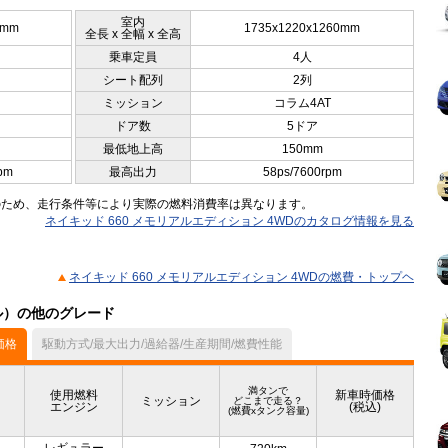
室内
0mm
1735x1220x1260mm
全長 x 全幅 x 全高
乗車定員
4人
シート配列
2列
ミッション
コラム4AT
ドア数
5ドア
最低地上高
150mm
pm
最高出力
58ps/7600rpm
のため、走行条件等により実際の燃料消費率は異なります。
ネイキッド 660 メモリアルエディション 4WDのカタログ情報を見る
ネイキッド 660 メモリアルエディション 4WDの燃費・トップヘ
デル）の他のグレード
価格
駆動方式/最大出力/過給器/生産期間/燃費性能
満タンで
使用燃料
新車時価格
ミッション
どこまで走る？
エンジン
(税込)
(燃費xタンク容量)