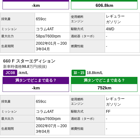
-km
606.8km
レギュラー
使用燃料
659cc
排気量
エンジン
ガソリン
コラム4AT
4WD
ミッション
駆動方式
58ps/7600rpm
-
最大出力
過給器（ターボ）
2002年01月～200
-
生産期間
燃費性能
3年04月
660 F スターエディション
新車時価格
98.8
万円(税抜)
JC08
-km/L
10・15
18.8km/L
満タンでどこまで走る？
満タンでどこまで走る？
-km
752km
レギュラー
使用燃料
659cc
排気量
エンジン
ガソリン
コラム4AT
FF
ミッション
駆動方式
58ps/7600rpm
-
最大出力
過給器（ターボ）
2002年07月～200
-
生産期間
燃費性能
3年04月