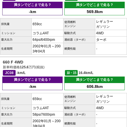
満タンでどこまで走る？
満タンでどこまで走る？
-km
569.8km
レギュラー
使用燃料
659cc
排気量
エンジン
ガソリン
コラム4AT
4WD
ミッション
駆動方式
64ps/6400rpm
ターボ
最大出力
過給器（ターボ）
2002年01月～200
-
生産期間
燃費性能
3年04月
660 F 4WD
新車時価格
125.6
万円(税抜)
JC08
-km/L
10・15
16.4km/L
満タンでどこまで走る？
満タンでどこまで走る？
-km
606.8km
レギュラー
使用燃料
659cc
排気量
エンジン
ガソリン
コラム4AT
4WD
ミッション
駆動方式
58ps/7600rpm
-
最大出力
過給器（ターボ）
2002年01月～200
-
生産期間
燃費性能
3年04月