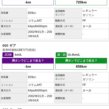
-km
720km
レギュラー
使用燃料
659cc
排気量
エンジン
ガソリン
コラム4AT
FF
ミッション
駆動方式
64ps/6400rpm
ターボ
最大出力
過給器（ターボ）
2002年01月～200
-
生産期間
燃費性能
3年04月
660 ギア
新車時価格
128
万円(税抜)
JC08
-km/L
10・15
16.4km/L
満タンでどこまで走る？
満タンでどこまで走る？
-km
656km
レギュラー
使用燃料
659cc
排気量
エンジン
ガソリン
コラム4AT
FF
ミッション
駆動方式
64ps/6400rpm
ターボ
最大出力
過給器（ターボ）
2002年01月～200
-
生産期間
燃費性能
3年04月