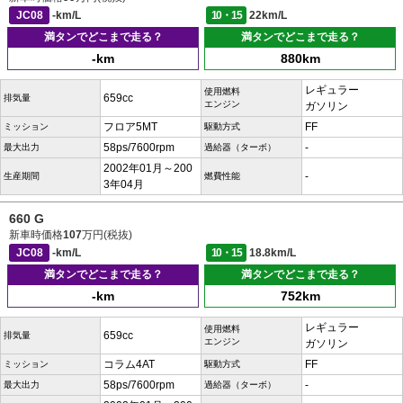
JC08
-km/L
10・15
22km/L
満タンでどこまで走る？
満タンでどこまで走る？
-km
880km
レギュラー
使用燃料
659cc
排気量
エンジン
ガソリン
フロア5MT
FF
ミッション
駆動方式
58ps/7600rpm
-
最大出力
過給器（ターボ）
2002年01月～200
-
生産期間
燃費性能
3年04月
660 G
新車時価格
107
万円(税抜)
JC08
-km/L
10・15
18.8km/L
満タンでどこまで走る？
満タンでどこまで走る？
-km
752km
レギュラー
使用燃料
659cc
排気量
エンジン
ガソリン
コラム4AT
FF
ミッション
駆動方式
58ps/7600rpm
-
最大出力
過給器（ターボ）