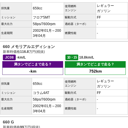
レギュラー
使用燃料
659cc
排気量
エンジン
ガソリン
フロア5MT
FF
ミッション
駆動方式
58ps/7600rpm
-
最大出力
過給器（ターボ）
2002年01月～200
-
生産期間
燃費性能
3年04月
660 メモリアルエディション
新車時価格
116.8
万円(税抜)
JC08
-km/L
10・15
18.8km/L
満タンでどこまで走る？
満タンでどこまで走る？
-km
752km
レギュラー
使用燃料
659cc
排気量
エンジン
ガソリン
コラム4AT
FF
ミッション
駆動方式
58ps/7600rpm
-
最大出力
過給器（ターボ）
2002年01月～200
-
生産期間
燃費性能
3年04月
660 G
新車時価格
99
万円(税抜)