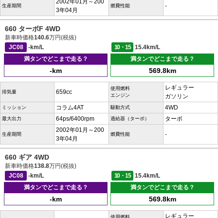
2002年01月～200
-
生産期間
燃費性能
3年04月
660 ターボF 4WD
新車時価格
140.6
万円(税抜)
JC08
-km/L
10・15
15.4km/L
満タンでどこまで走る？
満タンでどこまで走る？
-km
569.8km
レギュラー
使用燃料
659cc
排気量
エンジン
ガソリン
コラム4AT
4WD
ミッション
駆動方式
64ps/6400rpm
ターボ
最大出力
過給器（ターボ）
2002年01月～200
-
生産期間
燃費性能
3年04月
660 ギア 4WD
新車時価格
138.8
万円(税抜)
JC08
-km/L
10・15
15.4km/L
満タンでどこまで走る？
満タンでどこまで走る？
-km
569.8km
レギュラー
使用燃料