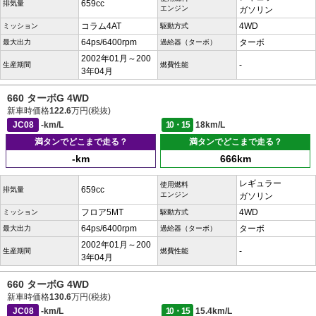
659cc
排気量
エンジン
ガソリン
コラム4AT
4WD
ミッション
駆動方式
64ps/6400rpm
ターボ
最大出力
過給器（ターボ）
2002年01月～200
-
生産期間
燃費性能
3年04月
660 ターボG 4WD
新車時価格
122.6
万円(税抜)
JC08
-km/L
10・15
18km/L
満タンでどこまで走る？
満タンでどこまで走る？
-km
666km
レギュラー
使用燃料
659cc
排気量
エンジン
ガソリン
フロア5MT
4WD
ミッション
駆動方式
64ps/6400rpm
ターボ
最大出力
過給器（ターボ）
2002年01月～200
-
生産期間
燃費性能
3年04月
660 ターボG 4WD
新車時価格
130.6
万円(税抜)
JC08
-km/L
10・15
15.4km/L