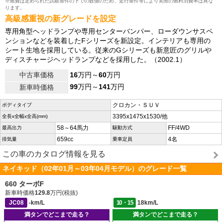
※燃費は定められた試験条件の下での数値のため、走行条件等により実際の燃料消費率は異な
ります。
高級感重視の新グレードを設定
専用角型ヘッドランプや専用センターバンパー、ローダウンサスペ
ンションなどを装着したFシリーズを新設定。インテリアも専用の
シート生地を採用している。従来のGシリーズも新意匠のグリルや
ディスチャージヘッドランプなどを採用した。（2002.1）
中古車価格
16
万円～
60
万円
99
万円～
141
万円
新車時価格
クロカン・ＳＵＶ
ボディタイプ
3395x1475x1530/他
全長x全幅x全高(mm)
58～64馬力
FF/4WD
最高出力
駆動方式
659cc
4名
排気量
乗車定員
この車のカタログ情報を見る
ネイキッド（02年01月～03年04月モデル）のグレード一覧
660 ターボF
新車時価格
129.8
万円(税抜)
JC08
-km/L
10・15
18km/L
満タンでどこまで走る？
満タンでどこまで走る？