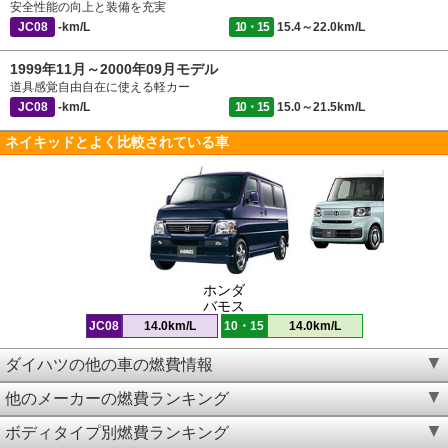
安全性能の向上と装備を充実
JC08
-km/L
10・15
15.4～22.0km/L
1999年11月～2000年09月モデル
道具感覚自由自在に使える軽カー
JC08
-km/L
10・15
15.0～21.5km/L
ネイキッドとよく比較されている車
ホンダ
バモス
JC08
14.0km/L
10・15
14.0km/L
ダイハツの他の車の燃費情報
他のメーカーの燃費ランキング
ボディタイプ別燃費ランキング