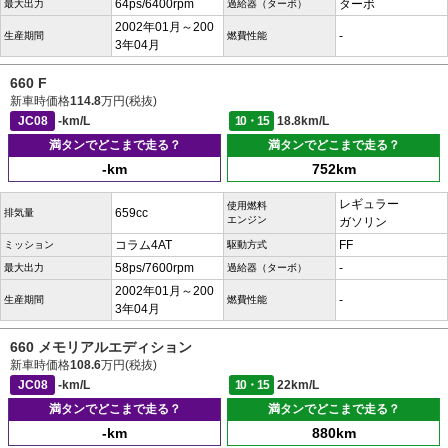
64ps/6400rpm
ターボ
最大出力
過給器（ターボ）
2002年01月～200
-
生産期間
燃費性能
3年04月
660 F
新車時価格
114.8
万円(税抜)
JC08
-km/L
10・15
18.8km/L
満タンでどこまで走る？
満タンでどこまで走る？
-km
752km
レギュラー
使用燃料
659cc
排気量
エンジン
ガソリン
コラム4AT
FF
ミッション
駆動方式
58ps/7600rpm
-
最大出力
過給器（ターボ）
2002年01月～200
-
生産期間
燃費性能
3年04月
660 メモリアルエディション
新車時価格
108.6
万円(税抜)
JC08
-km/L
10・15
22km/L
満タンでどこまで走る？
満タンでどこまで走る？
-km
880km