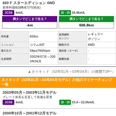
660 F スターエディション 4WD
新車時価格
109.6
万円(税抜)
JC08
-km/L
10・15
16.4km/L
満タンでどこまで走る？
満タンでどこまで走る？
-km
606.8km
レギュラー
使用燃料
659cc
排気量
エンジン
ガソリン
コラム4AT
4WD
ミッション
駆動方式
58ps/7600rpm
-
最大出力
過給器（ターボ）
2002年07月～200
-
生産期間
燃費性能
3年04月
▲ネイキッド（02年01月～03年04月）の燃費TOPへ
ネイキッド（02年01月～03年04月モデル）の他のマイナーチェンジ
一覧
2003年05月～2003年11月モデル
グレード体系を見直して装備を変更
JC08
-km/L
10・15
15.4～22.0km/L
2000年10月～2001年12月モデル