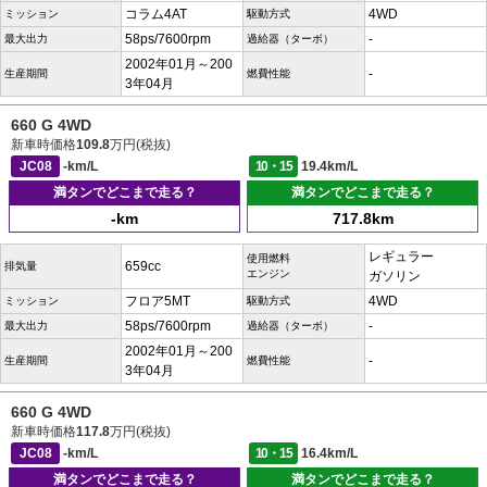
コラム4AT
4WD
ミッション
駆動方式
58ps/7600rpm
-
最大出力
過給器（ターボ）
2002年01月～200
-
生産期間
燃費性能
3年04月
660 G 4WD
新車時価格
109.8
万円(税抜)
JC08
-km/L
10・15
19.4km/L
満タンでどこまで走る？
満タンでどこまで走る？
-km
717.8km
レギュラー
使用燃料
659cc
排気量
エンジン
ガソリン
フロア5MT
4WD
ミッション
駆動方式
58ps/7600rpm
-
最大出力
過給器（ターボ）
2002年01月～200
-
生産期間
燃費性能
3年04月
660 G 4WD
新車時価格
117.8
万円(税抜)
JC08
-km/L
10・15
16.4km/L
満タンでどこまで走る？
満タンでどこまで走る？