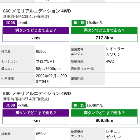
660 メモリアルエディション 4WD
新車時価格
119.4
万円(税抜)
JC08
-km/L
10・15
19.4km/L
満タンでどこまで走る？
満タンでどこまで走る？
-km
717.8km
レギュラー
使用燃料
659cc
排気量
エンジン
ガソリン
フロア5MT
4WD
ミッション
駆動方式
58ps/7600rpm
-
最大出力
過給器（ターボ）
2002年01月～200
-
生産期間
燃費性能
3年04月
660 メモリアルエディション 4WD
新車時価格
127.4
万円(税抜)
JC08
-km/L
10・15
16.4km/L
満タンでどこまで走る？
満タンでどこまで走る？
-km
606.8km
レギュラー
使用燃料
659cc
排気量
エンジン
ガソリン