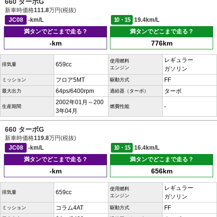
660 ターボG
新車時価格
111.8
万円(税抜)
JC08
-km/L
10・15
19.4km/L
満タンでどこまで走る？
満タンでどこまで走る？
-km
776km
レギュラー
使用燃料
659cc
排気量
エンジン
ガソリン
フロア5MT
FF
ミッション
駆動方式
64ps/6400rpm
ターボ
最大出力
過給器（ターボ）
2002年01月～200
-
生産期間
燃費性能
3年04月
660 ターボG
新車時価格
119.8
万円(税抜)
JC08
-km/L
10・15
16.4km/L
満タンでどこまで走る？
満タンでどこまで走る？
-km
656km
レギュラー
使用燃料
659cc
排気量
エンジン
ガソリン
コラム4AT
FF
ミッション
駆動方式