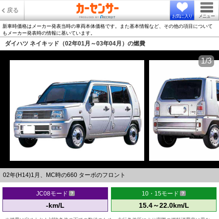
戻る
お気に入り
メニュー
新車時価格はメーカー発表当時の車両本体価格です。また基本情報など、その他の項目について
もメーカー発表時の情報に基いています。
ダイハツ ネイキッド（02年01月～03年04月）の燃費
1/3
02年(H14)1月、MC時の660 ターボのフロント
JC08モード
10・15モード
-km/L
15.4～22.0km/L