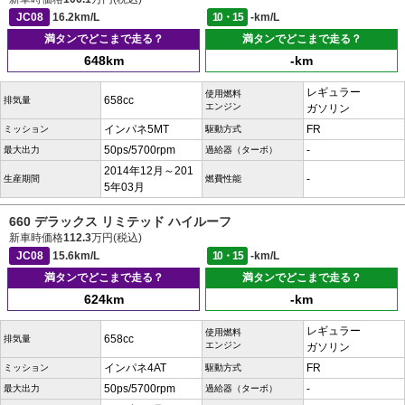
JC08
16.2km/L
10・15
-km/L
満タンでどこまで走る？
満タンでどこまで走る？
648km
-km
レギュラー
使用燃料
658cc
排気量
エンジン
ガソリン
インパネ5MT
FR
ミッション
駆動方式
50ps/5700rpm
-
最大出力
過給器（ターボ）
2014年12月～201
-
生産期間
燃費性能
5年03月
660 デラックス リミテッド ハイルーフ
新車時価格
112.3
万円(税込)
JC08
15.6km/L
10・15
-km/L
満タンでどこまで走る？
満タンでどこまで走る？
624km
-km
レギュラー
使用燃料
658cc
排気量
エンジン
ガソリン
インパネ4AT
FR
ミッション
駆動方式
50ps/5700rpm
-
最大出力
過給器（ターボ）