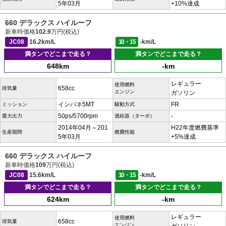
5年03月
+10%達成
660 デラックス ハイルーフ
新車時価格
102.9
万円(税込)
JC08
16.2km/L
10・15
-km/L
満タンでどこまで走る？
満タンでどこまで走る？
648km
-km
レギュラー
使用燃料
658cc
排気量
エンジン
ガソリン
インパネ5MT
FR
ミッション
駆動方式
50ps/5700rpm
-
最大出力
過給器（ターボ）
2014年04月～201
H22年度燃費基準
生産期間
燃費性能
5年03月
+5%達成
660 デラックス ハイルーフ
新車時価格
109
万円(税込)
JC08
15.6km/L
10・15
-km/L
満タンでどこまで走る？
満タンでどこまで走る？
624km
-km
レギュラー
使用燃料
658cc
排気量
エンジン