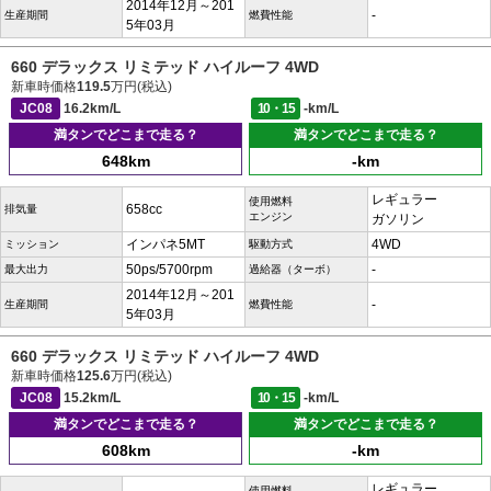
2014年12月～201
-
生産期間
燃費性能
5年03月
660 デラックス リミテッド ハイルーフ 4WD
新車時価格
119.5
万円(税込)
JC08
16.2km/L
10・15
-km/L
満タンでどこまで走る？
満タンでどこまで走る？
648km
-km
レギュラー
使用燃料
658cc
排気量
エンジン
ガソリン
インパネ5MT
4WD
ミッション
駆動方式
50ps/5700rpm
-
最大出力
過給器（ターボ）
2014年12月～201
-
生産期間
燃費性能
5年03月
660 デラックス リミテッド ハイルーフ 4WD
新車時価格
125.6
万円(税込)
JC08
15.2km/L
10・15
-km/L
満タンでどこまで走る？
満タンでどこまで走る？
608km
-km
レギュラー
使用燃料