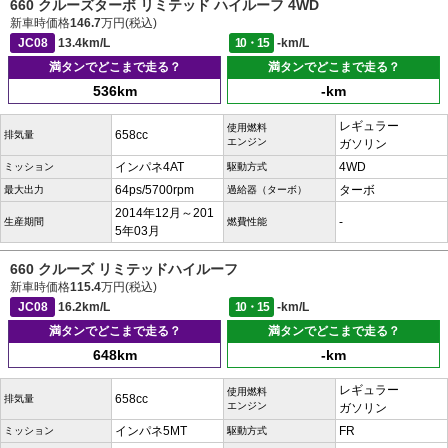
660 クルーズターボ リミテッド ハイルーフ 4WD
新車時価格
146.7
万円(税込)
JC08
13.4km/L
10・15
-km/L
満タンでどこまで走る？
満タンでどこまで走る？
536km
-km
レギュラー
使用燃料
658cc
排気量
エンジン
ガソリン
インパネ4AT
4WD
ミッション
駆動方式
64ps/5700rpm
ターボ
最大出力
過給器（ターボ）
2014年12月～201
-
生産期間
燃費性能
5年03月
660 クルーズ リミテッドハイルーフ
新車時価格
115.4
万円(税込)
JC08
16.2km/L
10・15
-km/L
満タンでどこまで走る？
満タンでどこまで走る？
648km
-km
レギュラー
使用燃料
658cc
排気量
エンジン
ガソリン
インパネ5MT
FR
ミッション
駆動方式