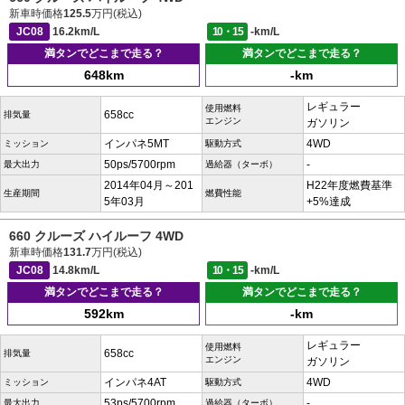
新車時価格
125.5
万円(税込)
JC08
16.2km/L
10・15
-km/L
満タンでどこまで走る？
満タンでどこまで走る？
648km
-km
レギュラー
使用燃料
658cc
排気量
エンジン
ガソリン
インパネ5MT
4WD
ミッション
駆動方式
50ps/5700rpm
-
最大出力
過給器（ターボ）
2014年04月～201
H22年度燃費基準
生産期間
燃費性能
5年03月
+5%達成
660 クルーズ ハイルーフ 4WD
新車時価格
131.7
万円(税込)
JC08
14.8km/L
10・15
-km/L
満タンでどこまで走る？
満タンでどこまで走る？
592km
-km
レギュラー
使用燃料
658cc
排気量
エンジン
ガソリン
インパネ4AT
4WD
ミッション
駆動方式
53ps/5700rpm
-
最大出力
過給器（ターボ）