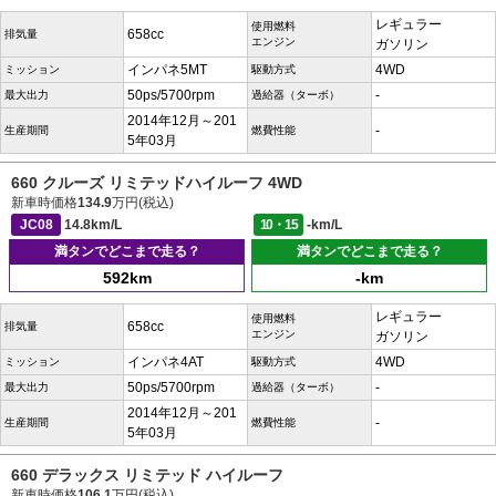
レギュラー
使用燃料
658cc
排気量
エンジン
ガソリン
インパネ5MT
4WD
ミッション
駆動方式
50ps/5700rpm
-
最大出力
過給器（ターボ）
2014年12月～201
-
生産期間
燃費性能
5年03月
660 クルーズ リミテッドハイルーフ 4WD
新車時価格
134.9
万円(税込)
JC08
14.8km/L
10・15
-km/L
満タンでどこまで走る？
満タンでどこまで走る？
592km
-km
レギュラー
使用燃料
658cc
排気量
エンジン
ガソリン
インパネ4AT
4WD
ミッション
駆動方式
50ps/5700rpm
-
最大出力
過給器（ターボ）
2014年12月～201
-
生産期間
燃費性能
5年03月
660 デラックス リミテッド ハイルーフ
新車時価格
106.1
万円(税込)