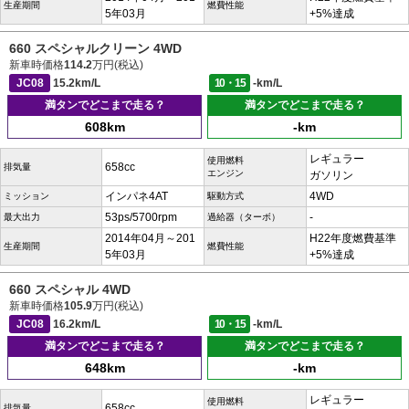
生産期間
燃費性能
5年03月
+5%達成
660 スペシャルクリーン 4WD
新車時価格
114.2
万円(税込)
JC08
15.2km/L
10・15
-km/L
満タンでどこまで走る？
満タンでどこまで走る？
608km
-km
レギュラー
使用燃料
658cc
排気量
エンジン
ガソリン
インパネ4AT
4WD
ミッション
駆動方式
53ps/5700rpm
-
最大出力
過給器（ターボ）
2014年04月～201
H22年度燃費基準
生産期間
燃費性能
5年03月
+5%達成
660 スペシャル 4WD
新車時価格
105.9
万円(税込)
JC08
16.2km/L
10・15
-km/L
満タンでどこまで走る？
満タンでどこまで走る？
648km
-km
レギュラー
使用燃料
658cc
排気量