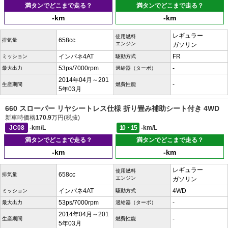
満タンでどこまで走る？
満タンでどこまで走る？
-km
-km
レギュラー
使用燃料
658cc
排気量
エンジン
ガソリン
インパネ4AT
FR
ミッション
駆動方式
53ps/7000rpm
-
最大出力
過給器（ターボ）
2014年04月～201
-
生産期間
燃費性能
5年03月
660 スローパー リヤシートレス仕様 折り畳み補助シート付き 4WD
新車時価格
170.9
万円(税抜)
JC08
-km/L
10・15
-km/L
満タンでどこまで走る？
満タンでどこまで走る？
-km
-km
レギュラー
使用燃料
658cc
排気量
エンジン
ガソリン
インパネ4AT
4WD
ミッション
駆動方式
53ps/7000rpm
-
最大出力
過給器（ターボ）
2014年04月～201
-
生産期間
燃費性能
5年03月