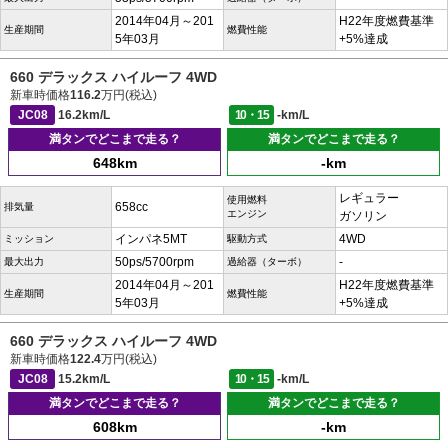
2014年04月～201
H22年度燃費基準
生産期間
燃費性能
5年03月
+5%達成
660 デラックス ハイルーフ 4WD
新車時価格
116.2
万円(税込)
JC08
16.2km/L
10・15
-km/L
満タンでどこまで走る？
満タンでどこまで走る？
648km
-km
レギュラー
使用燃料
658cc
排気量
エンジン
ガソリン
インパネ5MT
4WD
ミッション
駆動方式
50ps/5700rpm
-
最大出力
過給器（ターボ）
2014年04月～201
H22年度燃費基準
生産期間
燃費性能
5年03月
+5%達成
660 デラックス ハイルーフ 4WD
新車時価格
122.4
万円(税込)
JC08
15.2km/L
10・15
-km/L
満タンでどこまで走る？
満タンでどこまで走る？
608km
-km