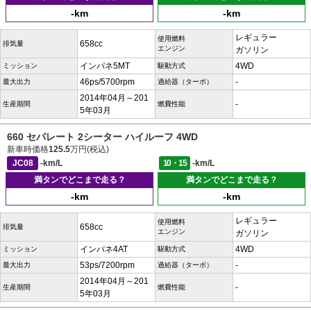
-km
-km
レギュラー
使用燃料
658cc
排気量
エンジン
ガソリン
インパネ5MT
4WD
ミッション
駆動方式
46ps/5700rpm
-
最大出力
過給器（ターボ）
2014年04月～201
-
生産期間
燃費性能
5年03月
660 セパレート 2シーター ハイルーフ 4WD
新車時価格
125.5
万円(税込)
JC08
-km/L
10・15
-km/L
満タンでどこまで走る？
満タンでどこまで走る？
-km
-km
レギュラー
使用燃料
658cc
排気量
エンジン
ガソリン
インパネ4AT
4WD
ミッション
駆動方式
53ps/7200rpm
-
最大出力
過給器（ターボ）
2014年04月～201
-
生産期間
燃費性能
5年03月