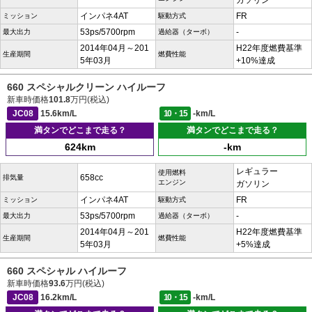
ガソリン
インパネ4AT
FR
ミッション
駆動方式
53ps/5700rpm
-
最大出力
過給器（ターボ）
2014年04月～201
H22年度燃費基準
生産期間
燃費性能
5年03月
+10%達成
660 スペシャルクリーン ハイルーフ
新車時価格
101.8
万円(税込)
JC08
15.6km/L
10・15
-km/L
満タンでどこまで走る？
満タンでどこまで走る？
624km
-km
レギュラー
使用燃料
658cc
排気量
エンジン
ガソリン
インパネ4AT
FR
ミッション
駆動方式
53ps/5700rpm
-
最大出力
過給器（ターボ）
2014年04月～201
H22年度燃費基準
生産期間
燃費性能
5年03月
+5%達成
660 スペシャル ハイルーフ
新車時価格
93.6
万円(税込)
JC08
16.2km/L
10・15
-km/L