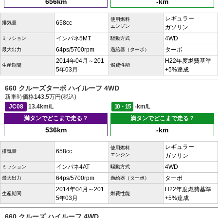
656km
-km
レギュラー
使用燃料
658cc
排気量
エンジン
ガソリン
インパネ5MT
4WD
ミッション
駆動方式
64ps/5700rpm
ターボ
最大出力
過給器（ターボ）
2014年04月～201
H22年度燃費基準
生産期間
燃費性能
5年03月
+5%達成
660 クルーズターボ ハイルーフ 4WD
新車時価格
143.5
万円(税込)
JC08
13.4km/L
10・15
-km/L
満タンでどこまで走る？
満タンでどこまで走る？
536km
-km
レギュラー
使用燃料
658cc
排気量
エンジン
ガソリン
インパネ4AT
4WD
ミッション
駆動方式
64ps/5700rpm
ターボ
最大出力
過給器（ターボ）
2014年04月～201
H22年度燃費基準
生産期間
燃費性能
5年03月
+5%達成
660 クルーズ ハイルーフ 4WD