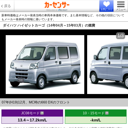
戻る
お気に入り
メニュー
新車時価格はメーカー発表当時の車両本体価格です。また基本情報など、その他の項目について
もメーカー発表時の情報に基いています。
ダイハツ ハイゼットカーゴ（14年04月～15年03月）の燃費
1/3
07年(H19)12月、MC時の660 DXのフロント
JC08モード
10・15モード
13.4～17.2km/L
-km/L