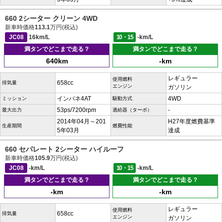
660 2シーター クリーン 4WD
新車時価格
113.1
万円(税込)
JC08
16km/L
10・15
-km/L
満タンでどこまで走る？
満タンでどこまで走る？
640km
-km
レギュラー
使用燃料
658cc
排気量
エンジン
ガソリン
インパネ4AT
4WD
ミッション
駆動方式
53ps/7200rpm
-
最大出力
過給器（ターボ）
2014年04月～201
H27年度燃費基準
生産期間
燃費性能
5年03月
達成
660 セパレート 2シーター ハイルーフ
新車時価格
105.9
万円(税込)
JC08
-km/L
10・15
-km/L
満タンでどこまで走る？
満タンでどこまで走る？
-km
-km
レギュラー
使用燃料
658cc
排気量
エンジン
ガソリン