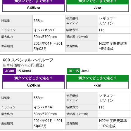
満タンでどこまで走る？
満タンでどこまで走る？
648km
-km
レギュラー
使用燃料
658cc
排気量
エンジン
ガソリン
インパネ5MT
FR
ミッション
駆動方式
50ps/5700rpm
-
最大出力
過給器（ターボ）
2014年04月～201
H22年度燃費基準
生産期間
燃費性能
5年03月
+5%達成
660 スペシャル ハイルーフ
新車時価格
99.8
万円(税込)
JC08
15.6km/L
10・15
-km/L
満タンでどこまで走る？
満タンでどこまで走る？
624km
-km
レギュラー
使用燃料
658cc
排気量
エンジン
ガソリン
インパネ4AT
FR
ミッション
駆動方式
53ps/5700rpm
-
最大出力
過給器（ターボ）
2014年04月～201
H22年度燃費基準
生産期間
燃費性能
5年03月
+10%達成