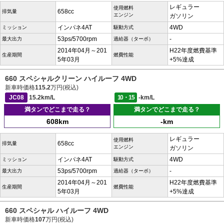
レギュラー
使用燃料
658cc
排気量
エンジン
ガソリン
インパネ4AT
4WD
ミッション
駆動方式
53ps/5700rpm
-
最大出力
過給器（ターボ）
2014年04月～201
H22年度燃費基準
生産期間
燃費性能
5年03月
+5%達成
660 スペシャルクリーン ハイルーフ 4WD
新車時価格
115.2
万円(税込)
JC08
15.2km/L
10・15
-km/L
満タンでどこまで走る？
満タンでどこまで走る？
608km
-km
レギュラー
使用燃料
658cc
排気量
エンジン
ガソリン
インパネ4AT
4WD
ミッション
駆動方式
53ps/5700rpm
-
最大出力
過給器（ターボ）
2014年04月～201
H22年度燃費基準
生産期間
燃費性能
5年03月
+5%達成
660 スペシャル ハイルーフ 4WD
新車時価格
107
万円(税込)