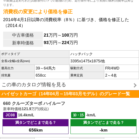
※燃費は定められた試験条件の下での数値のため、走行条件等により実際の燃料消費率は異な
ります。
消費税の変更により価格を修正
2014年4月1日以降の消費税率（8％）に基づき、価格を修正した
（2014.4）
中古車価格
21
万円～
100
万円
93
万円～
224
万円
新車時価格
ハッチバック
ボディタイプ
3395x1475x1875/他
全長x全幅x全高(mm)
39～64馬力
FR/4WD
最高出力
駆動方式
658cc
2～4名
排気量
乗車定員
この車のカタログ情報を見る
ハイゼットカーゴ（14年04月～15年03月モデル）のグレード一覧
660 クルーズターボ ハイルーフ
新車時価格
121.9
万円(税込)
JC08
16.4km/L
10・15
-km/L
満タンでどこまで走る？
満タンでどこまで走る？
656km
-km