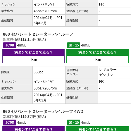
インパネ5MT
FR
ミッション
駆動方式
46ps/5700rpm
-
最大出力
過給器（ターボ）
2014年04月～201
-
生産期間
燃費性能
5年03月
660 セパレート 2シーター ハイルーフ
新車時価格
112.1
万円(税込)
JC08
-km/L
10・15
-km/L
満タンでどこまで走る？
満タンでどこまで走る？
-km
-km
レギュラー
使用燃料
658cc
排気量
エンジン
ガソリン
インパネ4AT
FR
ミッション
駆動方式
53ps/7200rpm
-
最大出力
過給器（ターボ）
2014年04月～201
-
生産期間
燃費性能
5年03月
660 セパレート 2シーター ハイルーフ 4WD
新車時価格
119.3
万円(税込)
JC08
-km/L
10・15
-km/L
満タンでどこまで走る？
満タンでどこまで走る？