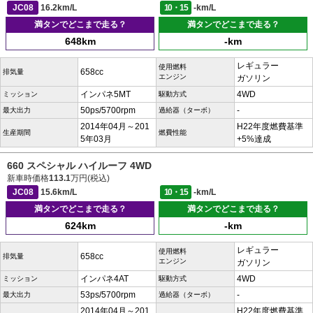
JC08
16.2km/L
10・15
-km/L
満タンでどこまで走る？
満タンでどこまで走る？
648km
-km
レギュラー
使用燃料
658cc
排気量
エンジン
ガソリン
インパネ5MT
4WD
ミッション
駆動方式
50ps/5700rpm
-
最大出力
過給器（ターボ）
2014年04月～201
H22年度燃費基準
生産期間
燃費性能
5年03月
+5%達成
660 スペシャル ハイルーフ 4WD
新車時価格
113.1
万円(税込)
JC08
15.6km/L
10・15
-km/L
満タンでどこまで走る？
満タンでどこまで走る？
624km
-km
レギュラー
使用燃料
658cc
排気量
エンジン
ガソリン
インパネ4AT
4WD
ミッション
駆動方式
53ps/5700rpm
-
最大出力
過給器（ターボ）
2014年04月～201
H22年度燃費基準