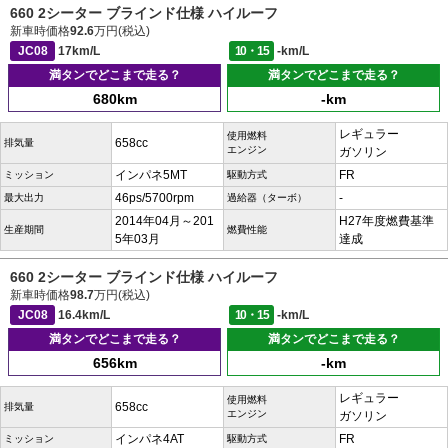
660 2シーター ブラインド仕様 ハイルーフ
新車時価格
92.6
万円(税込)
JC08
17km/L
10・15
-km/L
満タンでどこまで走る？
満タンでどこまで走る？
680km
-km
レギュラー
使用燃料
658cc
排気量
エンジン
ガソリン
インパネ5MT
FR
ミッション
駆動方式
46ps/5700rpm
-
最大出力
過給器（ターボ）
2014年04月～201
H27年度燃費基準
生産期間
燃費性能
5年03月
達成
660 2シーター ブラインド仕様 ハイルーフ
新車時価格
98.7
万円(税込)
JC08
16.4km/L
10・15
-km/L
満タンでどこまで走る？
満タンでどこまで走る？
656km
-km
レギュラー
使用燃料
658cc
排気量
エンジン
ガソリン
インパネ4AT
FR
ミッション
駆動方式