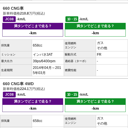
660 CNG車
新車時価格
210.8
万円(税込)
JC08
-km/L
10・15
-km/L
満タンでどこまで走る？
満タンでどこまで走る？
-km
-km
ガス
使用燃料
658cc
排気量
エンジン
その他
インパネ3AT
FR
ミッション
駆動方式
39ps/6400rpm
-
最大出力
過給器（ターボ）
2014年04月～201
-
生産期間
燃費性能
5年03月
660 CNG車 4WD
新車時価格
224.1
万円(税込)
JC08
-km/L
10・15
-km/L
満タンでどこまで走る？
満タンでどこまで走る？
-km
-km
ガス
使用燃料
658cc
排気量
エンジン
その他