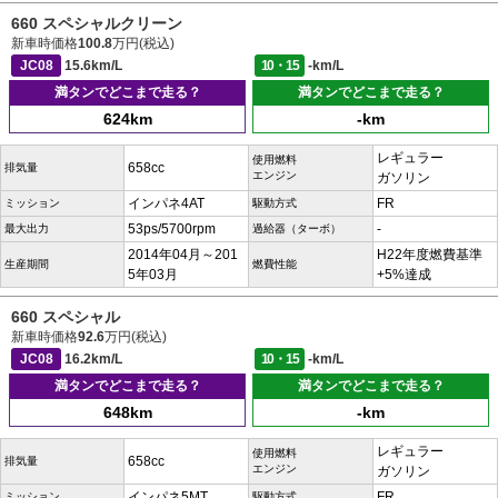
660 スペシャルクリーン
新車時価格
100.8
万円(税込)
JC08
15.6km/L
10・15
-km/L
満タンでどこまで走る？
満タンでどこまで走る？
624km
-km
レギュラー
使用燃料
658cc
排気量
エンジン
ガソリン
インパネ4AT
FR
ミッション
駆動方式
53ps/5700rpm
-
最大出力
過給器（ターボ）
2014年04月～201
H22年度燃費基準
生産期間
燃費性能
5年03月
+5%達成
660 スペシャル
新車時価格
92.6
万円(税込)
JC08
16.2km/L
10・15
-km/L
満タンでどこまで走る？
満タンでどこまで走る？
648km
-km
レギュラー
使用燃料
658cc
排気量
エンジン
ガソリン
インパネ5MT
FR
ミッション
駆動方式