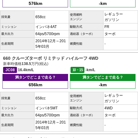
576km
-km
レギュラー
使用燃料
658cc
排気量
エンジン
ガソリン
インパネ4AT
FR
ミッション
駆動方式
64ps/5700rpm
ターボ
最大出力
過給器（ターボ）
2014年12月～201
-
生産期間
燃費性能
5年03月
660 クルーズターボ リミテッド ハイルーフ 4WD
新車時価格
138.5
万円(税込)
JC08
16.4km/L
10・15
-km/L
満タンでどこまで走る？
満タンでどこまで走る？
656km
-km
レギュラー
使用燃料
658cc
排気量
エンジン
ガソリン
インパネ5MT
4WD
ミッション
駆動方式
64ps/5700rpm
ターボ
最大出力
過給器（ターボ）
2014年12月～201
-
生産期間
燃費性能
5年03月