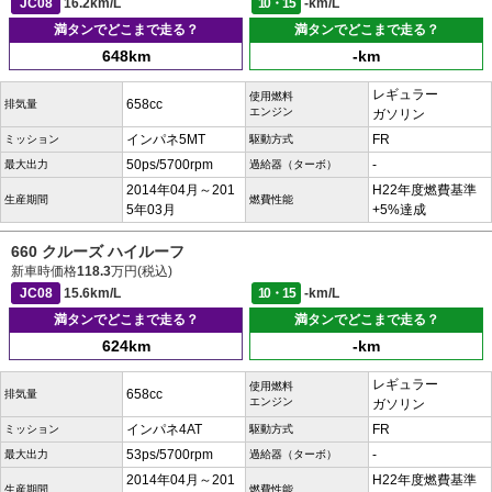
JC08
16.2km/L
10・15
-km/L
満タンでどこまで走る？
満タンでどこまで走る？
648km
-km
レギュラー
使用燃料
658cc
排気量
エンジン
ガソリン
インパネ5MT
FR
ミッション
駆動方式
50ps/5700rpm
-
最大出力
過給器（ターボ）
2014年04月～201
H22年度燃費基準
生産期間
燃費性能
5年03月
+5%達成
660 クルーズ ハイルーフ
新車時価格
118.3
万円(税込)
JC08
15.6km/L
10・15
-km/L
満タンでどこまで走る？
満タンでどこまで走る？
624km
-km
レギュラー
使用燃料
658cc
排気量
エンジン
ガソリン
インパネ4AT
FR
ミッション
駆動方式
53ps/5700rpm
-
最大出力
過給器（ターボ）
2014年04月～201
H22年度燃費基準
生産期間
燃費性能