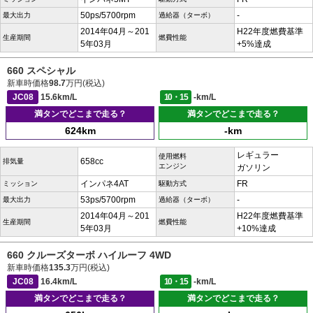
50ps/5700rpm
-
最大出力
過給器（ターボ）
2014年04月～201
H22年度燃費基準
生産期間
燃費性能
5年03月
+5%達成
660 スペシャル
新車時価格
98.7
万円(税込)
JC08
15.6km/L
10・15
-km/L
満タンでどこまで走る？
満タンでどこまで走る？
624km
-km
レギュラー
使用燃料
658cc
排気量
エンジン
ガソリン
インパネ4AT
FR
ミッション
駆動方式
53ps/5700rpm
-
最大出力
過給器（ターボ）
2014年04月～201
H22年度燃費基準
生産期間
燃費性能
5年03月
+10%達成
660 クルーズターボ ハイルーフ 4WD
新車時価格
135.3
万円(税込)
JC08
16.4km/L
10・15
-km/L
満タンでどこまで走る？
満タンでどこまで走る？