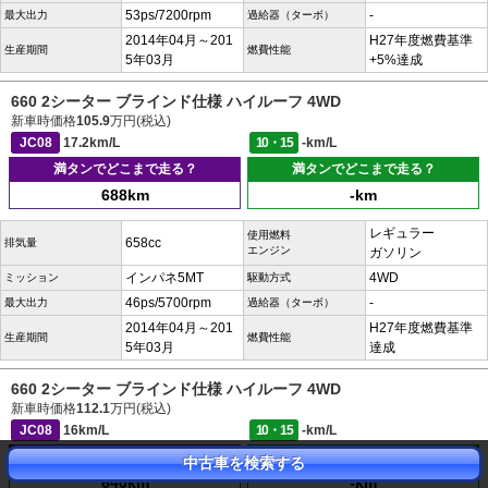
53ps/7200rpm
-
最大出力
過給器（ターボ）
2014年04月～201
H27年度燃費基準
生産期間
燃費性能
5年03月
+5%達成
660 2シーター ブラインド仕様 ハイルーフ 4WD
新車時価格
105.9
万円(税込)
JC08
17.2km/L
10・15
-km/L
満タンでどこまで走る？
満タンでどこまで走る？
688km
-km
レギュラー
使用燃料
658cc
排気量
エンジン
ガソリン
インパネ5MT
4WD
ミッション
駆動方式
46ps/5700rpm
-
最大出力
過給器（ターボ）
2014年04月～201
H27年度燃費基準
生産期間
燃費性能
5年03月
達成
660 2シーター ブラインド仕様 ハイルーフ 4WD
新車時価格
112.1
万円(税込)
JC08
16km/L
10・15
-km/L
満タンでどこまで走る？
満タンでどこまで走る？
中古車を検索する
640km
-km