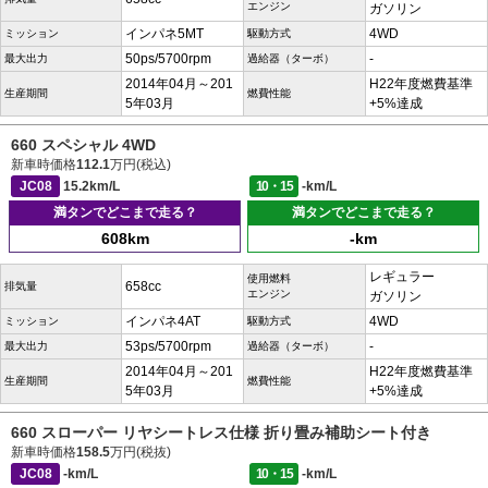
エンジン
ガソリン
インパネ5MT
4WD
ミッション
駆動方式
50ps/5700rpm
-
最大出力
過給器（ターボ）
2014年04月～201
H22年度燃費基準
生産期間
燃費性能
5年03月
+5%達成
660 スペシャル 4WD
新車時価格
112.1
万円(税込)
JC08
15.2km/L
10・15
-km/L
満タンでどこまで走る？
満タンでどこまで走る？
608km
-km
レギュラー
使用燃料
658cc
排気量
エンジン
ガソリン
インパネ4AT
4WD
ミッション
駆動方式
53ps/5700rpm
-
最大出力
過給器（ターボ）
2014年04月～201
H22年度燃費基準
生産期間
燃費性能
5年03月
+5%達成
660 スローパー リヤシートレス仕様 折り畳み補助シート付き
新車時価格
158.5
万円(税抜)
JC08
-km/L
10・15
-km/L