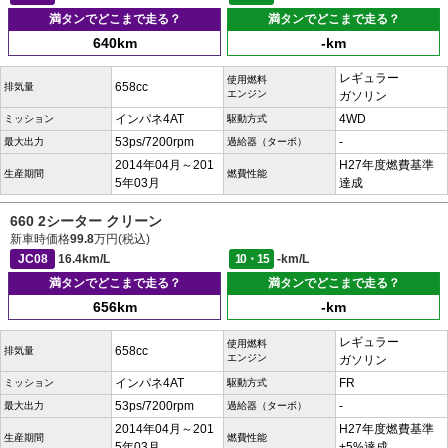
満タンでどこまで走る？
満タンでどこまで走る？
640km
-km
レギュラー
使用燃料
658cc
排気量
エンジン
ガソリン
インパネ4AT
4WD
ミッション
駆動方式
53ps/7200rpm
-
最大出力
過給器（ターボ）
2014年04月～201
H27年度燃費基準
生産期間
燃費性能
5年03月
達成
660 2シーター クリーン
新車時価格
99.8
万円(税込)
JC08
16.4km/L
10・15
-km/L
満タンでどこまで走る？
満タンでどこまで走る？
656km
-km
レギュラー
使用燃料
658cc
排気量
エンジン
ガソリン
インパネ4AT
FR
ミッション
駆動方式
53ps/7200rpm
-
最大出力
過給器（ターボ）
2014年04月～201
H27年度燃費基準
生産期間
燃費性能
5年03月
+5%達成