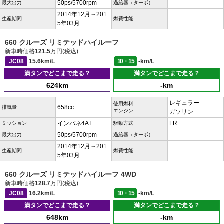
50ps/5700rpm
-
最大出力
過給器（ターボ）
2014年12月～201
-
生産期間
燃費性能
5年03月
660 クルーズ リミテッドハイルーフ
新車時価格
121.5
万円(税込)
JC08
15.6km/L
10・15
-km/L
満タンでどこまで走る？
満タンでどこまで走る？
624km
-km
レギュラー
使用燃料
658cc
排気量
エンジン
ガソリン
インパネ4AT
FR
ミッション
駆動方式
50ps/5700rpm
-
最大出力
過給器（ターボ）
2014年12月～201
-
生産期間
燃費性能
5年03月
660 クルーズ リミテッドハイルーフ 4WD
新車時価格
128.7
万円(税込)
JC08
16.2km/L
10・15
-km/L
満タンでどこまで走る？
満タンでどこまで走る？
648km
-km