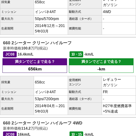
658cc
排気量
エンジン
ガソリン
インパネ4AT
4WD
ミッション
駆動方式
50ps/5700rpm
-
最大出力
過給器（ターボ）
2014年12月～201
-
生産期間
燃費性能
5年03月
660 2シーター クリーン ハイルーフ
新車時価格
100.8
万円(税込)
JC08
16.4km/L
10・15
-km/L
満タンでどこまで走る？
満タンでどこまで走る？
656km
-km
レギュラー
使用燃料
658cc
排気量
エンジン
ガソリン
インパネ4AT
FR
ミッション
駆動方式
53ps/7200rpm
-
最大出力
過給器（ターボ）
2014年04月～201
H27年度燃費基準
生産期間
燃費性能
5年03月
+5%達成
660 2シーター クリーン ハイルーフ 4WD
新車時価格
114.2
万円(税込)
JC08
16km/L
10・15
-km/L