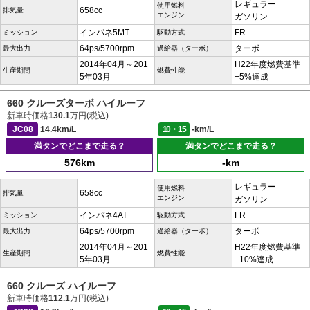
レギュラー
使用燃料
658cc
排気量
エンジン
ガソリン
インパネ5MT
FR
ミッション
駆動方式
64ps/5700rpm
ターボ
最大出力
過給器（ターボ）
2014年04月～201
H22年度燃費基準
生産期間
燃費性能
5年03月
+5%達成
660 クルーズターボ ハイルーフ
新車時価格
130.1
万円(税込)
JC08
14.4km/L
10・15
-km/L
満タンでどこまで走る？
満タンでどこまで走る？
576km
-km
レギュラー
使用燃料
658cc
排気量
エンジン
ガソリン
インパネ4AT
FR
ミッション
駆動方式
64ps/5700rpm
ターボ
最大出力
過給器（ターボ）
2014年04月～201
H22年度燃費基準
生産期間
燃費性能
5年03月
+10%達成
660 クルーズ ハイルーフ
新車時価格
112.1
万円(税込)