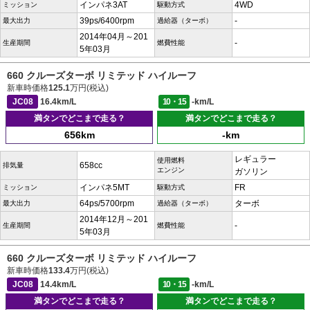
インパネ3AT
4WD
ミッション
駆動方式
39ps/6400rpm
-
最大出力
過給器（ターボ）
2014年04月～201
-
生産期間
燃費性能
5年03月
660 クルーズターボ リミテッド ハイルーフ
新車時価格
125.1
万円(税込)
JC08
16.4km/L
10・15
-km/L
満タンでどこまで走る？
満タンでどこまで走る？
656km
-km
レギュラー
使用燃料
658cc
排気量
エンジン
ガソリン
インパネ5MT
FR
ミッション
駆動方式
64ps/5700rpm
ターボ
最大出力
過給器（ターボ）
2014年12月～201
-
生産期間
燃費性能
5年03月
660 クルーズターボ リミテッド ハイルーフ
新車時価格
133.4
万円(税込)
JC08
14.4km/L
10・15
-km/L
満タンでどこまで走る？
満タンでどこまで走る？