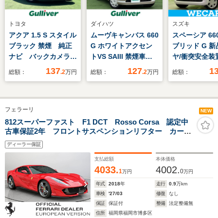
トヨタ
ダイハツ
スズキ
アクア 1.5 S スタイル
ムーヴキャンバス 660
スペーシア 66
ブラック 禁煙 純正
G ホワイトアクセン
ブリッド G 
ナビ バックカメラ
トVS SAIII 禁煙車
ヤ/衝突安全装
衝突被害軽減 レーン
純正ナビ パノラマモ
ドランプ LED/
137
127
1
総額：
.2
万円
総額：
.2
万円
総額：
キープアシスト 横滑
ニター Bluetooth
ABS/横滑り防
り防止装置 ウィンカ
ETC アイドリングス
アイドリング
ーミラー LEDヘッド
トップ LEDオートラ
プ/禁煙車/エ
フェラーリ
ライト フォグラン
イト オートマチック
運転席/エアバ
NEW
プ ETC 純正フロア
ハイビーム シートヒ
手席/エアバッ
812スーパーファスト F1 DCT Rosso Corsa 認定中
古車保証2年 フロントサスペンションリフター カーボ
マット ドアバイザ
ーター コーナーセン
ド/衝突安全ボ
ンステアリングホイール
ー ISOFIX スペア
サー フルセグ 衝突
ディーラー保証
キー
軽減システム AAC
支払総額
本体価格
4033.
4002.
1
0
万円
万円
年式
2018
年
走行
0.9
万km
車検
'27/03
修復
なし
保証
保証付
整備
法定整備無
住所
福岡県福岡市博多区