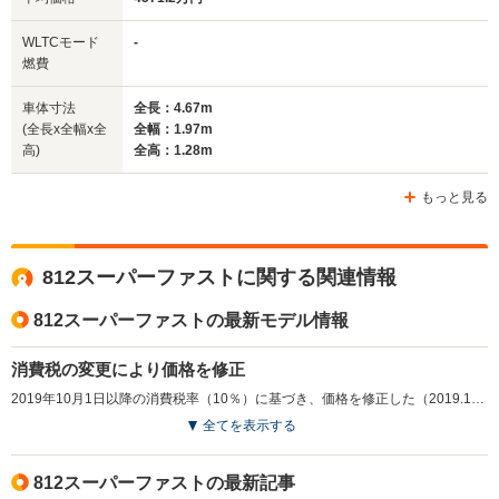
全幅
全幅
WLTCモード
-
サイズ
1.94m
1.97m
-
燃費
全長
全長
(全長x全幅x全高)
4.62m
4.69m
4.
車体寸法
全長：4.67m
(全長x全幅x全
全幅：1.97m
高)
全高：1.28m
ホイールベース
ホイールベース
ホイー
-m
-m
もっと見る
812スーパーファストに関する関連情報
WLTCモード
-
-
-
燃費
812スーパーファストの最新モデル情報
消費税の変更により価格を修正
2019年10月1日以降の消費税率（10％）に基づき、価格を修正した（2019.10）
排気量
6262cc
6496cc
6496cc
全てを表示する
駆動方式
FR
FR
FR
812スーパーファストの最新記事