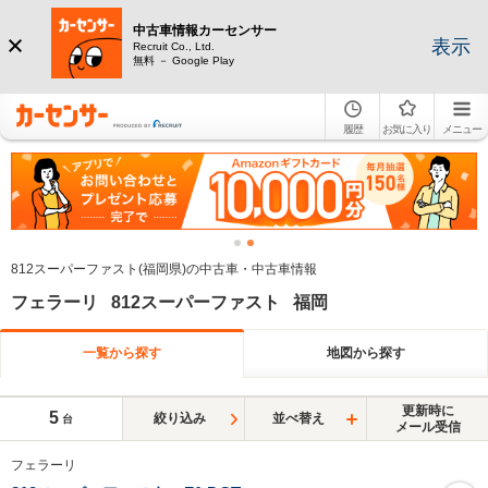
中古車情報カーセンサー
表示
Recruit Co., Ltd.
無料 － Google Play
履歴
お気に入り
メニュー
812スーパーファスト(福岡県)の中古車・中古車情報
フェラーリ 812スーパーファスト 福岡
一覧から探す
地図から探す
更新時に
5
絞り込み
並べ替え
台
メール受信
フェラーリ