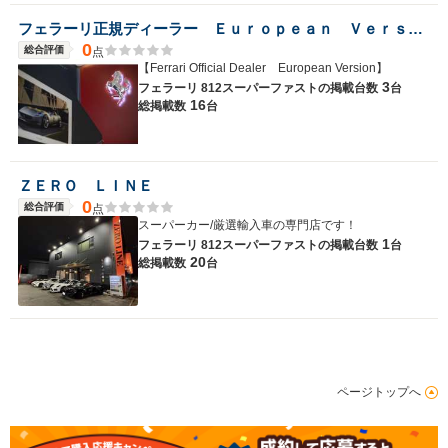
フェラーリ正規ディーラー Ｅｕｒｏｐｅａｎ Ｖｅｒｓｉｏｎ ＨＡＫＡＴＡ
0
総合評価
点
【Ferrari Official Dealer European Version】
3
フェラーリ 812スーパーファストの
掲載台数
台
16
総掲載数
台
ＺＥＲＯ ＬＩＮＥ
0
総合評価
点
スーパーカー/厳選輸入車の専門店です！
1
フェラーリ 812スーパーファストの
掲載台数
台
20
総掲載数
台
ページトップへ