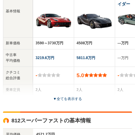
イダー
基本情報
新車価格
3590～3730万円
4508万円
‐‐‐万円
中古車
3219.6万円
5811.8万円
‐‐‐万円
平均価格
クチコミ
-
5.0
-
総合評価
乗車定員
2人
2人
2人
▼
全てを表示する
ドア数
3ドア
2ドア
2ドア
全高
全高
全
812スーパーファストの基本情報
1.27m
1.28m
1.
平均価格
4571.2万円