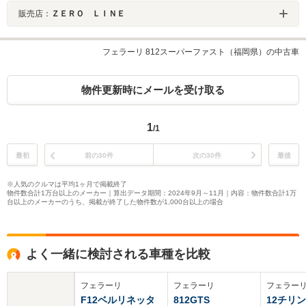
販売店：
ＺＥＲＯ ＬＩＮＥ
フェラーリ 812スーパーファスト（福岡県）の中古車
物件更新時にメールを受け取る
1
/1
最初
前の30件
次の30件
最後
※人気のクルマは平均1ヶ月で掲載終了
物件数合計1万台以上のメーカー｜算出データ期間：2024年9月～11月｜内容：物件数合計1万
台以上のメーカーのうち、掲載が終了した物件数が1,000台以上の場合
よく一緒に検討される車種を比較
フェラーリ
フェラーリ
フェラー
F12ベルリネッタ
812GTS
12チリ