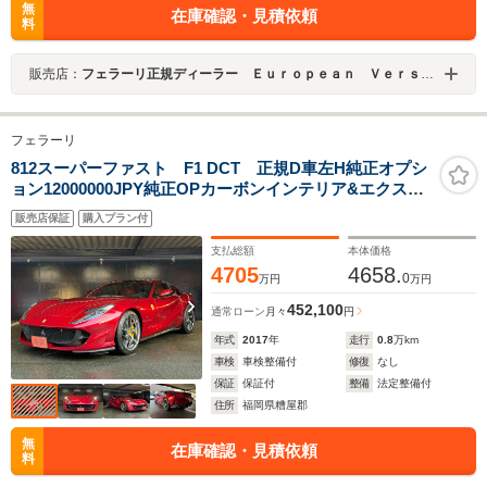
無
在庫確認・見積依頼
料
販売店：
フェラーリ正規ディーラー Ｅｕｒｏｐｅａｎ Ｖｅｒｓｉｏｎ ＨＡＫＡＴＡ
フェラーリ
812スーパーファスト F1 DCT 正規D車左H純正オプシ
ョン12000000JPY純正OPカーボンインテリア&エクステ
リアOPカーボンLEDドライバーゾーンOPカーボンレー
販売店保証
購入プラン付
シングシートOP鍛造20インチホイルカーボンブレーキ
HDDナビ
支払総額
本体価格
4705
4658.
0
万円
万円
452,100
通常ローン
月々
円
年式
2017
年
走行
0.8
万km
車検
車検整備付
修復
なし
保証
保証付
整備
法定整備付
住所
福岡県糟屋郡
無
在庫確認・見積依頼
料