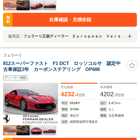
無
在庫確認・見積依頼
料
販売店：
フェラーリ正規ディーラー Ｅｕｒｏｐｅａｎ Ｖｅｒｓｉｏｎ ＨＡＫＡＴＡ
フェラーリ
812スーパーファスト F1 DCT ロッソコルサ 認定中
古車保証2年 カーボンステアリング OP688
ディーラー保証
支払総額
本体価格
4232.
4202.
4
0
万円
万円
年式
2018
年
走行
1.4
万km
車検
'27/04
修復
なし
保証
保証付
整備
法定整備無
住所
福岡県福岡市博多区