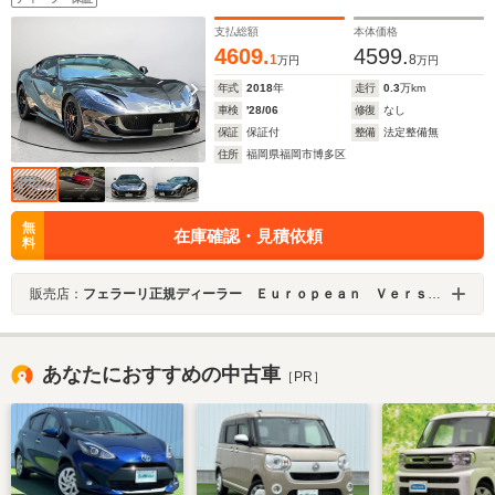
支払総額
本体価格
4609.
4599.
1
8
万円
万円
年式
2018
年
走行
0.3
万km
車検
'28/06
修復
なし
保証
保証付
整備
法定整備無
住所
福岡県福岡市博多区
無
在庫確認・見積依頼
料
販売店：
フェラーリ正規ディーラー Ｅｕｒｏｐｅａｎ Ｖｅｒｓｉｏｎ ＨＡＫＡＴＡ
あなたにおすすめの中古車
［PR］