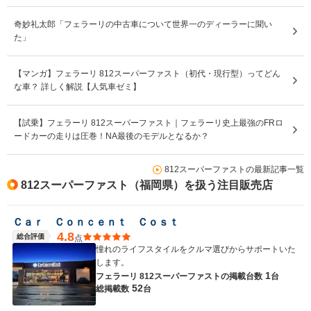
奇妙礼太郎「フェラーリの中古車について世界一のディーラーに聞い
た」
【マンガ】フェラーリ 812スーパーファスト（初代・現行型）ってどん
な車？ 詳しく解説【人気車ゼミ】
【試乗】フェラーリ 812スーパーファスト｜フェラーリ史上最強のFRロ
ードカーの走りは圧巻！NA最後のモデルとなるか？
812スーパーファストの最新記事一覧
812スーパーファスト（福岡県）を扱う注目販売店
Ｃａｒ Ｃｏｎｃｅｎｔ Ｃｏｓｔ
4.8
総合評価
点
憧れのライフスタイルをクルマ選びからサポートいた
します。
1
フェラーリ 812スーパーファストの
掲載台数
台
52
総掲載数
台