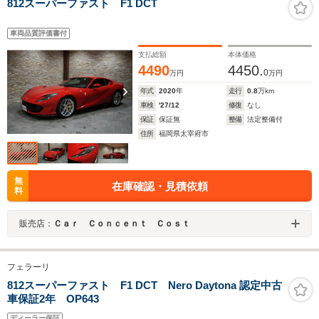
812スーパーファスト F1 DCT
車両品質評価書付
支払総額
本体価格
4490
4450.
0
万円
万円
年式
2020
年
走行
0.8
万km
車検
'27/12
修復
なし
保証
保証無
整備
法定整備付
住所
福岡県太宰府市
無
在庫確認・見積依頼
料
販売店：
Ｃａｒ Ｃｏｎｃｅｎｔ Ｃｏｓｔ
フェラーリ
812スーパーファスト F1 DCT Nero Daytona 認定中古
車保証2年 OP643
ディーラー保証