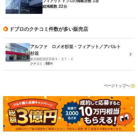
1
フィアット ドブロの
掲載台数
台
22
総掲載数
台
ドブロのクチコミ件数が多い販売店
アルファ ロメオ杉並・フィアット／アバルト
杉並
東京都杉並区宮前４－２７－４
68
クチコミ：
件
ページトップへ