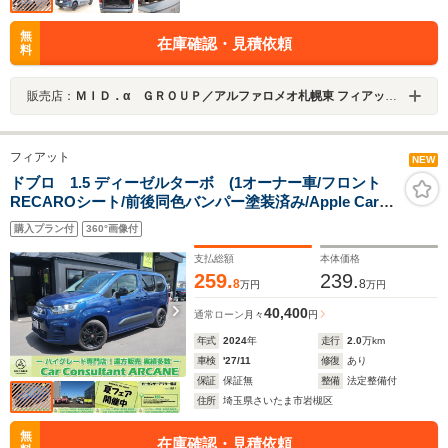
無
在庫確認・見積依頼
料
販売店：
ＭＩＤ．α ＧＲＯＵＰ／アルファロメオ札幌東 フィアット／アバルト札幌東／株式会社ＭＩＤ ＡＬＦＡ
フィアット
NEW
ドブロ 1.5 ディーゼルターボ (1オーナー車/フロント
RECAROシート/前後同色バンパー塗装済み/Apple Car
Play対応純正ディスプレイオーディオ/USB/Bトゥース/B
購入プラン付
360°画像付
カメラ/純正17インチAW/LEDヘッドライト/フォグランプ/
スマートキー)
支払総額
本体価格
259.
239.
8
8
万円
万円
40,400
通常ローン
月々
円
年式
2024
年
走行
2.0
万km
車検
'27/11
修復
あり
保証
保証無
整備
法定整備付
住所
埼玉県さいたま市岩槻区
無
在庫確認・見積依頼