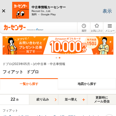
中古車情報カーセンサー
表示
Recruit Co., Ltd.
無料 － Google Play
履歴
お気に入り
メニュー
ドブロ(2023年05月～)の中古車・中古車情報
フィアット ドブロ
一覧から探す
地図から探す
更新時に
22
絞り込み
並べ替え
台
メール受信
フィアット