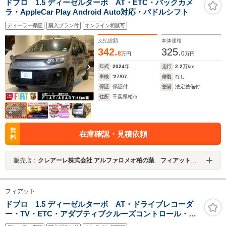
ドブロ 1.5 ディーゼルターボ AT・ETC・バックカメ
ラ・AppleCar Play Android Auto対応・パドルシフト
ディーラー保証
購入プラン付
オンライン相談可
支払総額
本体価格
342.
325.
8
0
万円
万円
年式
2024
年
走行
2.2
万km
車検
'27/07
修復
なし
保証
保証付
整備
法定整備付
住所
千葉県柏市
無
在庫確認・見積依頼
料
販売店：
クレアーレ株式会社 アルファロメオ柏の葉 フィアット／アバルト柏の葉
フィアット
ドブロ 1.5 ディーゼルターボ AT・ドライブレコーダ
ー・TV・ETC・アダプティブクルーズコントロール・レ
ーンキーピングアシスト