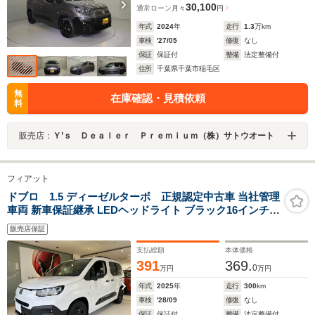
30,100
通常ローン
月々
円
年式
2024
年
走行
1.3
万km
車検
'27/05
修復
なし
保証
保証付
整備
法定整備付
住所
千葉県千葉市稲毛区
無
在庫確認・見積依頼
料
販売店：
Ｙ’ｓ Ｄｅａｌｅｒ Ｐｒｅｍｉｕｍ（株）サトウオート
フィアット
ドブロ 1.5 ディーゼルターボ 正規認定中古車 当社管理
車両 新車保証継承 LEDヘッドライト ブラック16インチア
ルミホイール 両側スライドドア Apple Car Play/Android
販売店保証
Auto対応 ステアリングヒーター ACC LPA BSM
支払総額
本体価格
391
369.
0
万円
万円
年式
2025
年
走行
300
km
車検
'28/09
修復
なし
保証
保証付
整備
法定整備付