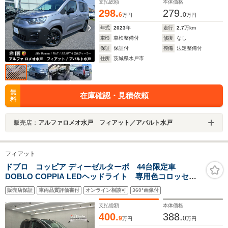
支払総額
本体価格
298.
279.
6
0
万円
万円
年式
2023
年
走行
2.7
万km
車検
車検整備付
修復
なし
保証
保証付
整備
法定整備付
住所
茨城県水戸市
無
在庫確認・見積依頼
料
販売店：
アルファロメオ水戸 フィアット／アバルト水戸
フィアット
ドブロ コッピア ディーゼルターボ 44台限定車
DOBLO COPPIA LEDヘッドライト 専用色コロッセオ
グレー ディスプレイオーディオ バックカメラ ETC 前後
販売店保証
車両品質評価書付
オンライン相談可
360°画像付
タイプドラレコ 専用エクステリアカラー 専用ブラックア
ルミホイール
支払総額
本体価格
400.
388.
9
0
万円
万円