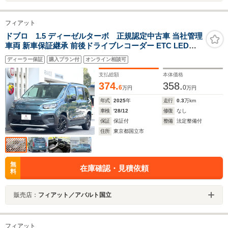
フィアット
ドブロ 1.5 ディーゼルターボ 正規認定中古車 当社管理
車両 新車保証継承 前後ドライブレコーダー ETC LEDヘ
ッドライト ブラック16インチAW 両側スライドドア
ディーラー保証
購入プラン付
オンライン相談可
Apple Car Play/Android Auto対応 10インチタッチスクリ
ーン ステアリングヒーター
支払総額
本体価格
374.
358.
6
0
万円
万円
年式
2025
年
走行
0.3
万km
車検
'28/12
修復
なし
保証
保証付
整備
法定整備付
住所
東京都国立市
無
在庫確認・見積依頼
料
販売店：
フィアット／アバルト国立
フィアット