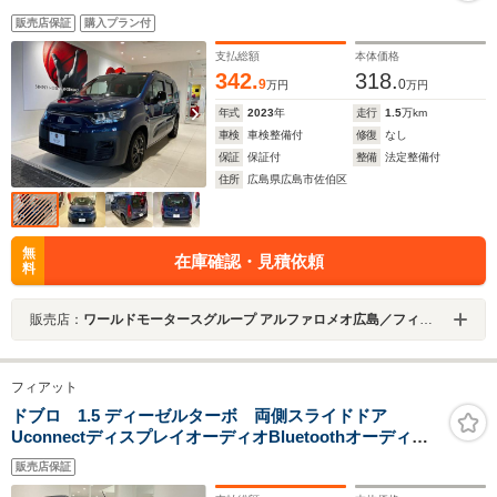
販売店保証
購入プラン付
支払総額
本体価格
342.
318.
9
0
万円
万円
年式
2023
年
走行
1.5
万km
車検
車検整備付
修復
なし
保証
保証付
整備
法定整備付
住所
広島県広島市佐伯区
無
在庫確認・見積依頼
料
販売店：
ワールドモータースグループ アルファロメオ広島／フィアット・アバルト広島／ジープ広島西
フィアット
ドブロ 1.5 ディーゼルターボ 両側スライドドア
UconnectディスプレイオーディオBluetoothオーディオ
ADAS運転支援システムアダプティブクルーズコントロー
販売店保証
ルレーンキープ衝突軽減ブレーキエコレザーシートハン