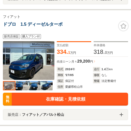
フィアット
ドブロ 1.5 ディーゼルターボ
販売店保証
購入プラン付
支払総額
本体価格
334.
318.
1
0
万円
万円
29,200
残価ローン
月々
円
年式
2024
年
走行
1.4
万km
車検
'27/05
修復
なし
保証
保証付
整備
法定整備付
住所
愛媛県松山市
無
在庫確認・見積依頼
料
販売店：
フィアット／アバルト松山