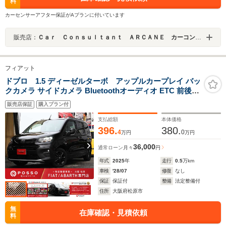
料
カーセンサーアフター保証がAプランに付いています
販売店：
Ｃａｒ Ｃｏｎｓｕｌｔａｎｔ ＡＲＣＡＮＥ カーコンサルタントアーケイン
フィアット
ドブロ 1.5 ディーゼルターボ アップルカープレイ バッ
クカメラ サイドカメラ Bluetoothオーディオ ETC 前後ド
ラレコ レーダークルーズ ブラインドスポットモニター コ
販売店保証
購入プラン付
ーナーセンサー スマートキー プッシュスタート 純正AW
LEDヘッド
支払総額
本体価格
396.
380.
4
0
万円
万円
36,000
通常ローン
月々
円
年式
2025
年
走行
0.5
万km
車検
'28/07
修復
なし
保証
保証付
整備
法定整備付
住所
大阪府松原市
無
在庫確認・見積依頼
料