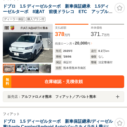
ドブロ 1.5 ディーゼルターボ 新車保証継承 1.5ディ
ーゼルターボ 8速AT 前後ドラレコ ETC アップル・
アンドロイド対応 アダプティブクルコン 自動ハイビ
ディーラー保証
購入プラン付
ームLED 前後ソナー後カメラ
支払総額
本体価格
378
371.
7
万円
万円
20,000
残価ローン
月々
円
年式
2025
年
走行
0.2
万km
車検
'28/06
修復
なし
保証
保証付
整備
法定整備付
住所
熊本県熊本市南区
無
在庫確認・見積依頼
料
販売店：
アルファロメオ熊本 フィアット／アバルト熊本
フィアット
ドブロ 1.5 ディーゼルターボ 新車保証継承/ディーゼル
車/Apple Carplay/Android Auto/バックカメラ/5人乗り/マ