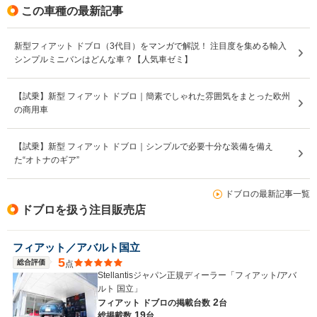
この車種の最新記事
新型フィアット ドブロ（3代目）をマンガで解説！ 注目度を集める輸入
シンプルミニバンはどんな車？【人気車ゼミ】
【試乗】新型 フィアット ドブロ｜簡素でしゃれた雰囲気をまとった欧州
の商用車
【試乗】新型 フィアット ドブロ｜シンプルで必要十分な装備を備え
た“オトナのギア”
ドブロの最新記事一覧
ドブロを扱う注目販売店
フィアット／アバルト国立
5
総合評価
点
Stellantisジャパン正規ディーラー「フィアット/アバ
ルト 国立」
2
フィアット ドブロの
掲載台数
台
19
総掲載数
台