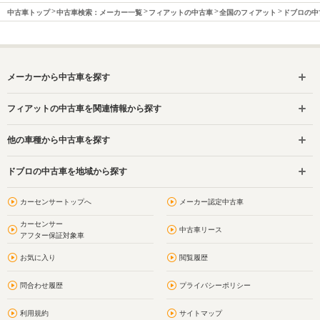
中古車トップ
中古車検索：メーカー一覧
フィアットの中古車
全国のフィアット
ドブロの中
メーカーから中古車を探す
フィアットの中古車を関連情報から探す
他の車種から中古車を探す
ドブロの中古車を地域から探す
カーセンサートップへ
メーカー認定中古車
カーセンサー
中古車リース
アフター保証対象車
お気に入り
閲覧履歴
問合わせ履歴
プライバシーポリシー
利用規約
サイトマップ