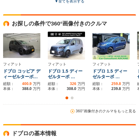
▼
全てを表示する
全高
全高
全高
1.85m～1.87m
1.86m～1.88m
1.83m
お探しの条件で360°画像付きのクルマ
全幅
全幅
全
サイズ
1.85m
1.85m
1.
全長
全長
(全長x全幅x全高)
4.77m
4.4m～4.41m
4.4m
フィアット
フィアット
フィアット
ドブロ コッピア デ
ドブロ 1.5 ディー
ドブロ 1.5 ディー
ィーゼルターボ…
ゼルターボ …
ゼルターボ …
ホイールベース
ホイールベース
ホイー
-m
-m
総額：
400.9
万円
総額：
326
万円
総額：
259.8
万円
本体：
388.0
万円
本体：
308.0
万円
本体：
239.8
万円
18.1～18.2km/L
18.0～18.
└市街地:14.5～
└市街地:1
18.1km/L
15.7km/L
14.6km/L
360°画像付きのクルマをもっと見る
WLTCモード
└市街地:14.5km/L
└郊外:17.8～
└郊外:17.
燃費
└郊外:18.2km/L
18.2km/L
18.2km/L
└高速道路:20.2km/L
└高速道路:19.8～
└高速道路:
ドブロの基本情報
20.2km/L
20.2km/L