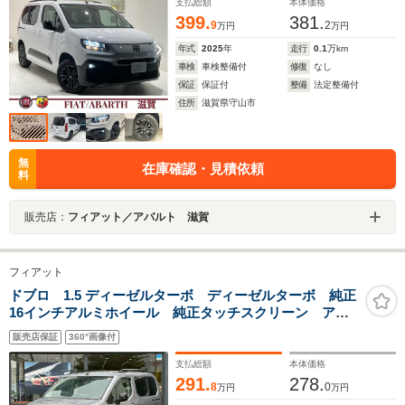
ドルヒーター
支払総額
本体価格
399.
381.
9
2
万円
万円
年式
2025
年
走行
0.1
万km
車検
車検整備付
修復
なし
保証
保証付
整備
法定整備付
住所
滋賀県守山市
無
在庫確認・見積依頼
料
販売店：
フィアット／アバルト 滋賀
フィアット
ドブロ 1.5 ディーゼルターボ ディーゼルターボ 純正
16インチアルミホイール 純正タッチスクリーン アダ
プティブクルーズコントロール 純正ETC LEDヘッド
販売店保証
360°画像付
ライト DIXCEL低ダストブレーキパッド 前後ドライブ
レコーダー レーダー探知機
支払総額
本体価格
291.
278.
8
0
万円
万円