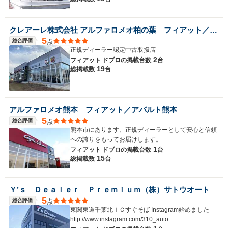
クレアーレ株式会社 アルファロメオ柏の葉 フィアット／アバルト柏の葉
5
総合評価
点
正規ディーラー認定中古取扱店
2
フィアット ドブロの
掲載台数
台
19
総掲載数
台
アルファロメオ熊本 フィアット／アバルト熊本
5
総合評価
点
熊本市にあります、正規ディーラーとして安心と信頼
への誇りをもってお届けします。
1
フィアット ドブロの
掲載台数
台
15
総掲載数
台
Ｙ’ｓ Ｄｅａｌｅｒ Ｐｒｅｍｉｕｍ（株）サトウオート
5
総合評価
点
東関東道千葉北ＩＣすぐそば Instagram始めました
http://www.instagram.com/310_auto