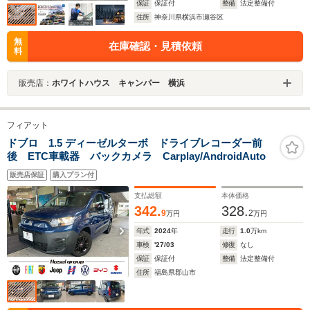
保証
保証付
整備
法定整備付
住所
神奈川県横浜市瀬谷区
無
在庫確認・見積依頼
料
販売店：
ホワイトハウス キャンパー 横浜
フィアット
ドブロ 1.5 ディーゼルターボ ドライブレコーダー前
後 ETC車載器 バックカメラ Carplay/AndroidAuto
販売店保証
購入プラン付
支払総額
本体価格
342.
328.
9
2
万円
万円
年式
2024
年
走行
1.0
万km
車検
'27/03
修復
なし
保証
保証付
整備
法定整備付
住所
福島県郡山市