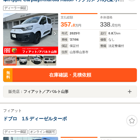
イナーチェンジ前/ETC/前後ドライブレコーダー
ディーラー保証
支払総額
本体価格
357.
338.
8
0
万円
万円
年式
2025
年
走行
0.8
万km
車検
'27/06
修復
なし
保証
保証付
整備
法定整備付
住所
山形県山形市
無
在庫確認・見積依頼
料
販売店：
フィアット／アバルト山形
フィアット
ドブロ 1.5 ディーゼルターボ
ディーラー保証
オンライン相談可