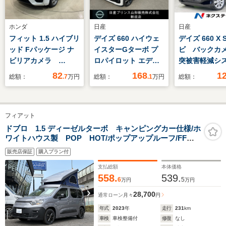
ホンダ
日産
日産
フィット 1.5 ハイブリ
デイズ 660 ハイウェ
デイズ 660 X 
ッド Fパッケージ ナ
イスターGターボ プ
ビ バックカ
ビリアカメラ
ロパイロット エディ
突被害軽減シ
Bluetooth Audio
ション 社用車UP/ドラ
禁煙車 ドラ
82
168
1
総額：
.7
万円
総額：
.1
万円
総額：
イブレコーダー
ーナーセンサ
ートキー ET
14インチアル
フィアット
ートハイビー
トライト オ
ドブロ 1.5 ディーゼルターボ キャンピングカー仕様/ホ
ワイトハウス製 POP HOT/ポップアップルーフ/FFヒ
コン Bluetoo
ーター/走行充電/サブバッテリー/DCソケット/室内LED照
販売店保証
購入プラン付
明/防水テント/外部電源&AC室内コンセント/フラットベ
ットキット
支払総額
本体価格
558.
539.
6
5
万円
万円
28,700
通常ローン
月々
円
年式
2023
年
走行
231
km
車検
車検整備付
修復
なし