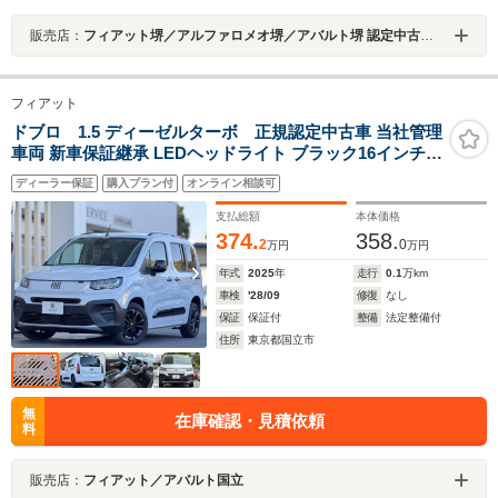
販売店：
フィアット堺／アルファロメオ堺／アバルト堺 認定中古車オートエキスパートセンター
フィアット
ドブロ 1.5 ディーゼルターボ 正規認定中古車 当社管理
車両 新車保証継承 LEDヘッドライト ブラック16インチア
ルミホイール 両側スライドドア Apple Car Play/Android
ディーラー保証
購入プラン付
オンライン相談可
Auto対応 10インチタッチスクリーン ステアリングヒータ
ー ACC LPA BSM
支払総額
本体価格
374.
358.
2
0
万円
万円
年式
2025
年
走行
0.1
万km
車検
'28/09
修復
なし
保証
保証付
整備
法定整備付
住所
東京都国立市
無
在庫確認・見積依頼
料
販売店：
フィアット／アバルト国立