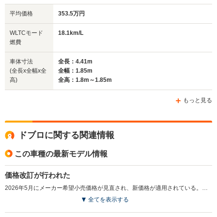
排気量
1498cc
1498cc
1498cc
平均価格
353.5万円
駆動方式
FF
FF
FF
WLTCモード
18.1km/L
燃費
車体寸法
全長：4.41m
(全長x全幅x全
全幅：1.85m
高)
全高：1.8m～1.85m
もっと見る
ドブロに関する関連情報
この車種の最新モデル情報
価格改訂が行われた
2026年5月にメーカー希望小売価格が見直され、新価格が適用されている。（2026.5）
全てを表示する