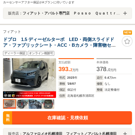
カーセンサーアフター保証がAプランに付いています
販売店：
フィアット・アバルト専門店 Ｐｏｓｓｏ Ｑｕａｔｔｒｏ （ポッソクワトロ）
フィアット
NEW
ドブロ 1.5 ディーゼルターボ LED・両側スライドド
ア・ファブリックシート・ACC・Bカメラ・障害物セン
サー・ディーゼル・ステアリングヒーター
ディーラー保証
オンライン相談可
支払総額
本体価格
393.
378.
2
0
万円
万円
年式
2025
年
走行
0.4
万km
車検
'28/07
修復
なし
保証
保証付
整備
法定整備付
住所
北海道札幌市清田区
無
在庫確認・見積依頼
料
販売店：
アルファロメオ札幌清田 フィアット／アバルト札幌清田