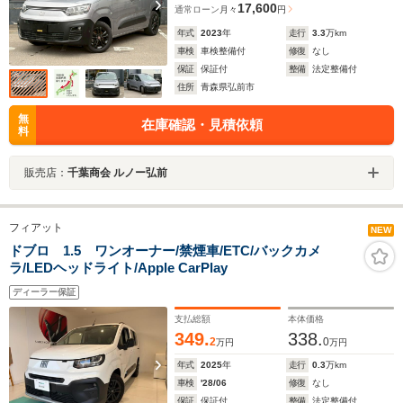
17,600
通常ローン
月々
円
年式
2023
年
走行
3.3
万km
車検
車検整備付
修復
なし
保証
保証付
整備
法定整備付
住所
青森県弘前市
無
在庫確認・見積依頼
料
販売店：
千葉商会 ルノー弘前
フィアット
NEW
ドブロ 1.5 ワンオーナー/禁煙車/ETC/バックカメ
ラ/LEDヘッドライト/Apple CarPlay
ディーラー保証
支払総額
本体価格
349.
338.
2
0
万円
万円
年式
2025
年
走行
0.3
万km
車検
'28/06
修復
なし
保証
保証付
整備
法定整備付