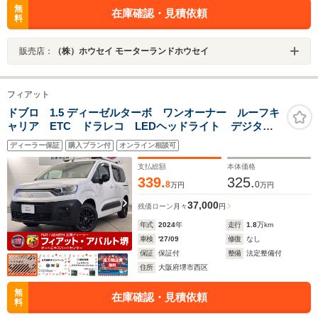
無
在庫確認・見積依頼
料
販売店：
（株）ホウセイ モーターランドホウセイ
フィアット
ドブロ 1.5 ディーゼルターボ ワンオーナー ルーフキ
ャリア ETC ドラレコ LEDヘッドライト デジタル
インナーミラー 5人乗り ホワイトレタータイヤ
ディーラー保証
購入プラン付
オンライン相談可
支払総額
本体価格
339.
325.
8
0
万円
万円
37,000
残価ローン
月々
円
年式
2024
年
走行
1.8
万km
車検
'27/09
修復
なし
保証
保証付
整備
法定整備付
住所
大阪府堺市西区
無
在庫確認・見積依頼
料