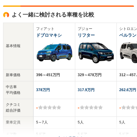
よく一緒に検討される車種を比較
フィアット
プジョー
シトロエ
ドブロマキシ
リフター
ベルラン
基本情報
新車価格
396～451万円
329～478万円
312～457
中古車
378万円
317.9万円
262.6万円
平均価格
クチコミ
-
-
-
総合評価
乗車定員
5～7人
5人
5人
ドア数
5ドア
5ドア
5ドア