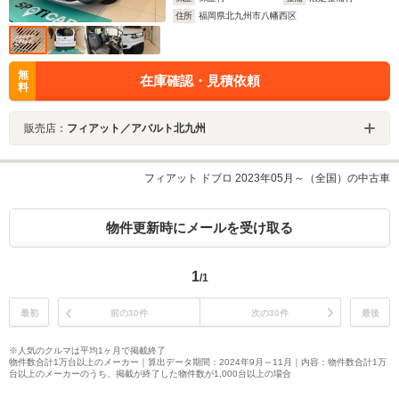
住所
福岡県北九州市八幡西区
無
在庫確認・見積依頼
料
販売店：
フィアット／アバルト北九州
フィアット ドブロ 2023年05月～（全国）の中古車
物件更新時にメールを受け取る
1
/1
最初
前の30件
次の30件
最後
※人気のクルマは平均1ヶ月で掲載終了
物件数合計1万台以上のメーカー｜算出データ期間：2024年9月～11月｜内容：物件数合計1万
台以上のメーカーのうち、掲載が終了した物件数が1,000台以上の場合