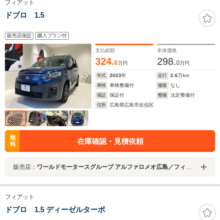
フィアット
ドブロ 1.5
販売店保証
購入プラン付
支払総額
本体価格
324.
298.
6
0
万円
万円
年式
2023
年
走行
2.6
万km
車検
車検整備付
修復
なし
保証
保証付
整備
法定整備付
住所
広島県広島市佐伯区
無
在庫確認・見積依頼
料
販売店：
ワールドモータースグループ アルファロメオ広島／フィアット・アバルト広島／ジープ広島西
フィアット
ドブロ 1.5 ディーゼルターボ