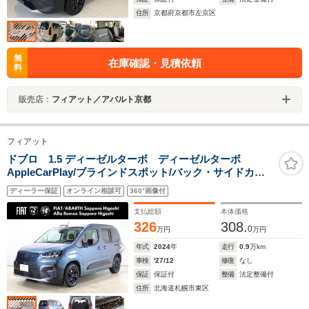
住所
京都府京都市左京区
無
在庫確認・見積依頼
料
販売店：
フィアット／アバルト京都
フィアット
ドブロ 1.5 ディーゼルターボ ディーゼルターボ
AppleCarPlay/ブラインドスポット/バック・サイドカメ
ラ/レーダークルーズ/クリアランスソナー/パドルシフト/
ディーラー保証
オンライン相談可
360°画像付
インテリジェントハイビーム/ステアリングリモコン/純正
アルミ/ (ヴォラーレブルー)
支払総額
本体価格
326
308.
0
万円
万円
年式
2024
年
走行
0.9
万km
車検
'27/12
修復
なし
保証
保証付
整備
法定整備付
住所
北海道札幌市東区