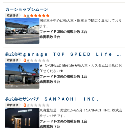
カーショップシムーン
5
総合評価
点
国産車を中心に輸入車・旧車まで幅広く展示しており
ます。
2
フォード F-350の
掲載台数
台
9
総掲載数
台
株式会社ｇａｒａｇｅ ＴＯＰ ＳＰＥＥＤ Ｌｉｆｅ Ｓｔｙｌｅ
0
総合評価
点
★TOPSPEED lifestyle★輸入車・カスタムは当店にお
任せください★
1
フォード F-350の
掲載台数
台
6
総掲載数
台
株式会社サンパチ ＳＡＮＰＡＣＨＩ ＩＮＣ．
0
総合評価
点
東海北陸道 美濃ICから5分！SANPACHI INC. 株式会
社サンパチです。
1
フォード F-350の
掲載台数
台
7
総掲載数
台