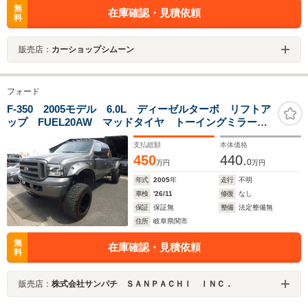
無
在庫確認・見積依頼
料
販売店：
カーショップシムーン
フォード
F-350 2005モデル 6.0L ディーゼルターボ リフトア
ップ FUEL20AW マッドタイヤ トーイングミラー
アルパイン11インチディスプレイオーディオ バックカ
支払総額
本体価格
メラ
450
440.
0
万円
万円
年式
2005
年
走行
不明
車検
'26/11
修復
なし
保証
保証無
整備
法定整備無
住所
岐阜県関市
無
在庫確認・見積依頼
料
販売店：
株式会社サンパチ ＳＡＮＰＡＣＨＩ ＩＮＣ．