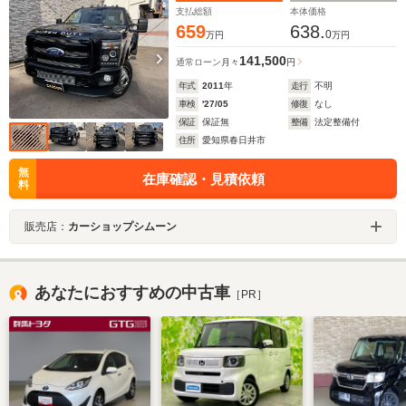
支払総額
本体価格
659
638.
0
万円
万円
141,500
通常ローン
月々
円
年式
2011
年
走行
不明
車検
'27/05
修復
なし
保証
保証無
整備
法定整備付
住所
愛知県春日井市
無
在庫確認・見積依頼
料
販売店：
カーショップシムーン
あなたにおすすめの中古車
［PR］