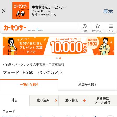
中古車情報カーセンサー
表示
Recruit Co., Ltd.
無料 － Google Play
履歴
お気に入り
メニュー
F-350・バックカメラの中古車・中古車情報
フォード F-350 バックカメラ
一覧から探す
地図から探す
更新時に
4
絞り込み
並べ替え
台
メール受信
フォード