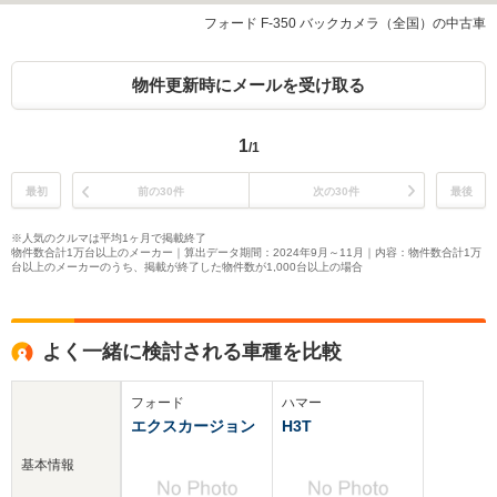
フォード F-350 バックカメラ（全国）の中古車
物件更新時にメールを受け取る
1
/1
最初
前の30件
次の30件
最後
※人気のクルマは平均1ヶ月で掲載終了
物件数合計1万台以上のメーカー｜算出データ期間：2024年9月～11月｜内容：物件数合計1万
台以上のメーカーのうち、掲載が終了した物件数が1,000台以上の場合
よく一緒に検討される車種を比較
フォード
ハマー
エクスカージョン
H3T
基本情報