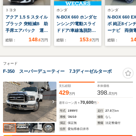
トヨタ
ホンダ
ホンダ
アクア 1.5 S スタイル
N-BOX 660 ホンダセ
N-BOX 660 E
ブラック 突軽減B 助
ンシング/電動スライ
ボ 純正8イン
手席エアバック 運転
ドドア/車線逸脱防止
ーナビ 両側
席エアバッグ セキュ
支援システム/ヘッド
イドドア ET
148
153
1
総額：
.6
万円
総額：
.9
万円
総額：
リティーアラーム ワ
ランプ LED/EBD付
席ロングスラ
ンオ-ナ- 記録簿付
ABS/横滑り防止装置/
ト
き リアカメラ LED
アイドリングストッ
フォード
ヘッドライト オ-ト
プ/クルーズコントロ
エアコン スマキー
ール/禁煙車/エアバッ
F-350 スーパーデューティー 7.3ディーゼルターボ
ナビTV 横滑り防
グ 運転席
止 フルセグTV
支払総額
本体価格
ABS
429
398.
0
万円
万円
70,600
通常ローン
月々
円
年式
1999
年
走行
27.0
万km
車検
'26/10
修復
なし
保証
保証無
整備
法定整備付
住所
愛知県春日井市