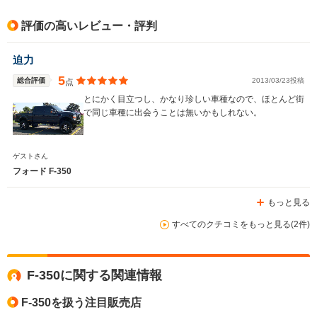
評価の高いレビュー・評判
ホイールベース
ホイールベース
迫力
-m
-m
5
総合評価
2013/03/23投稿
点
とにかく目立つし、かなり珍しい車種なので、ほとんど街
で同じ車種に出会うことは無いかもしれない。
WLTCモード
-
-
燃費
ゲストさん
フォード F-350
もっと見る
排気量
5400～7300cc
3700～5300cc
すべてのクチコミをもっと見る(2件)
駆動方式
FR、4WD
4WD
F-350に関する関連情報
F-350を扱う注目販売店