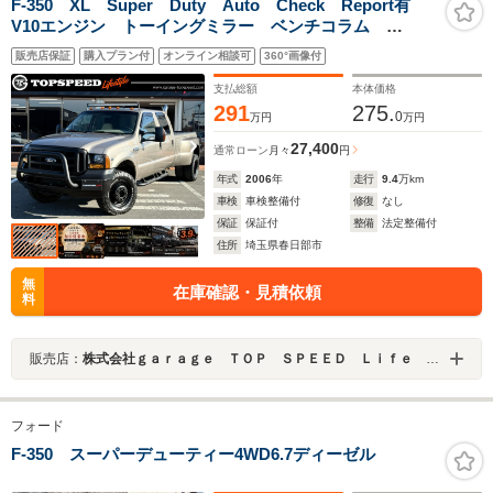
F-350 XL Super Duty Auto Check Report有
V10エンジン トーイングミラー ベンチコラム
4WD カーゴフェイス 煙突マフラー シート張替 デ
販売店保証
購入プラン付
オンライン相談可
360°画像付
ィユーリーマーカー ヒッチメンバー バックカメラ
ETC Bluetooth
支払総額
本体価格
291
275.
0
万円
万円
27,400
通常ローン
月々
円
年式
2006
年
走行
9.4
万km
車検
車検整備付
修復
なし
保証
保証付
整備
法定整備付
住所
埼玉県春日部市
無
在庫確認・見積依頼
料
販売店：
株式会社ｇａｒａｇｅ ＴＯＰ ＳＰＥＥＤ Ｌｉｆｅ Ｓｔｙｌｅ
フォード
F-350 スーパーデューティー4WD6.7ディーゼル