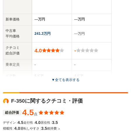
新車価格
‐‐‐万円
‐‐‐万円
中古車
241.3万円
‐‐‐万円
平均価格
クチコミ
4.0
-
総合評価
乗車定員
-
-
ドア数
5ドア
4ドア
▼
全てを表示する
全高
全高
-m
-m
F-350に関するクチコミ・評価
4.5
総合評価
点
全幅
全幅
サイズ
-m
-m
4.5
4.0
3.5
デザイン :
走行性 :
居住性 :
全長
全長
(全長x全幅x全高)
4.0
3.5
-
積載性 :
運転しやすさ :
維持費 :
-m
-m