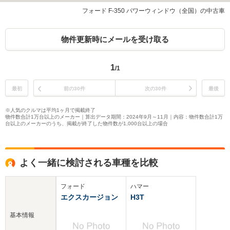
フォード F-350 パワーウィンドウ（全国）の中古車
物件更新時にメールを受け取る
1
/1
最初
前の30件
次の30件
最後
※人気のクルマは平均1ヶ月で掲載終了
物件数合計1万台以上のメーカー｜算出データ期間：2024年9月～11月｜内容：物件数合計1万
台以上のメーカーのうち、掲載が終了した物件数が1,000台以上の場合
よく一緒に検討される車種を比較
フォード
ハマー
エクスカージョン
H3T
基本情報