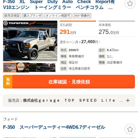
F-350 XL Super Duty Auto Check Report有
V10エンジン トーイングミラー ベンチコラム
4WD カーゴフェイス 煙突マフラー シート張替 デ
販売店保証
購入プラン付
オンライン相談可
360°画像付
ィユーリーマーカー ヒッチメンバー バックカメラ
ETC Bluetooth
支払総額
本体価格
291
275.
0
万円
万円
27,400
通常ローン
月々
円
年式
2006
年
走行
9.4
万km
車検
車検整備付
修復
なし
保証
保証付
整備
法定整備付
住所
埼玉県春日部市
無
在庫確認・見積依頼
料
販売店：
株式会社ｇａｒａｇｅ ＴＯＰ ＳＰＥＥＤ Ｌｉｆｅ Ｓｔｙｌｅ
フォード
F-350 スーパーデューティー4WD6.7ディーゼル