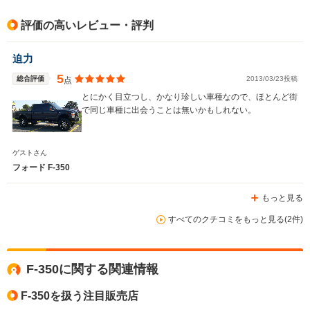
評価の高いレビュー・評判
ホイールベース
ホイールベース
迫力
-m
-m
5
総合評価
2013/03/23投稿
点
とにかく目立つし、かなり珍しい車種なので、ほとんど街
で同じ車種に出会うことは無いかもしれない。
WLTCモード
-
-
燃費
ゲストさん
フォード F-350
もっと見る
排気量
5400～7300cc
3700～5300cc
すべてのクチコミをもっと見る(2件)
駆動方式
FR、4WD
4WD
F-350に関する関連情報
F-350を扱う注目販売店