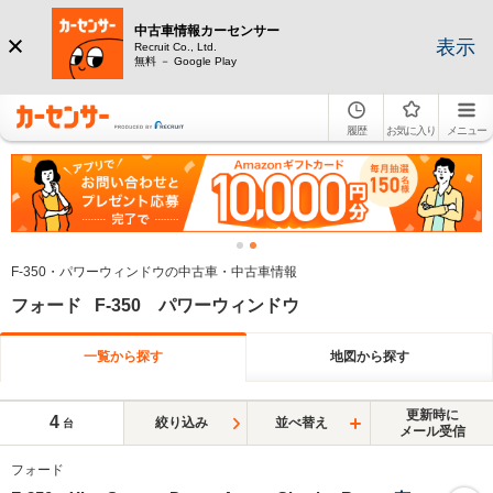
中古車情報カーセンサー
表示
Recruit Co., Ltd.
無料 － Google Play
履歴
お気に入り
メニュー
F-350・パワーウィンドウの中古車・中古車情報
フォード F-350 パワーウィンドウ
一覧から探す
地図から探す
更新時に
4
絞り込み
並べ替え
台
メール受信
フォード