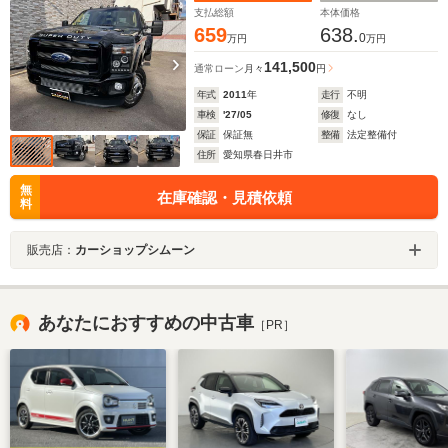
支払総額
本体価格
659
638.
0
万円
万円
141,500
通常ローン
月々
円
年式
2011
年
走行
不明
車検
'27/05
修復
なし
保証
保証無
整備
法定整備付
住所
愛知県春日井市
無
在庫確認・見積依頼
料
販売店：
カーショップシムーン
あなたにおすすめの中古車
［PR］