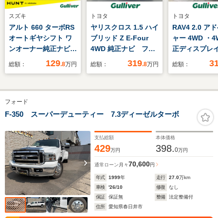
スズキ
トヨタ
トヨタ
アルト 660 ターボRS
ヤリスクロス 1.5 ハイ
RAV4 2.0 
オートギヤシフト ワ
ブリッド Z E-Four
ャー 4WD ・
ンオーナー純正ナビバ
4WD 純正ナビ フル
正ディスプレ
ックカメラドラレコ
セグTV 全方位カメ
ィオナビ・BT
129
319
3
総額：
.8
万円
総額：
.8
万円
総額：
ラ プリクラッシュセ
クカメラ・D
ーフティ レーダーク
シート・D席
ルーズコントロール
シート・D+N
フォード
レーンキープアシス
ーター/エアー
ト 前席シートヒータ
ト・ステアリ
F-350 スーパーデューティー 7.3ディーゼルターボ
ー ステアリングヒー
ター・レーダ
ター パワーシート
ズコントロー
支払総額
本体価格
LEDヘッドライト
429
398.
0
万円
万円
70,600
通常ローン
月々
円
年式
1999
年
走行
27.0
万km
車検
'26/10
修復
なし
保証
保証無
整備
法定整備付
住所
愛知県春日井市