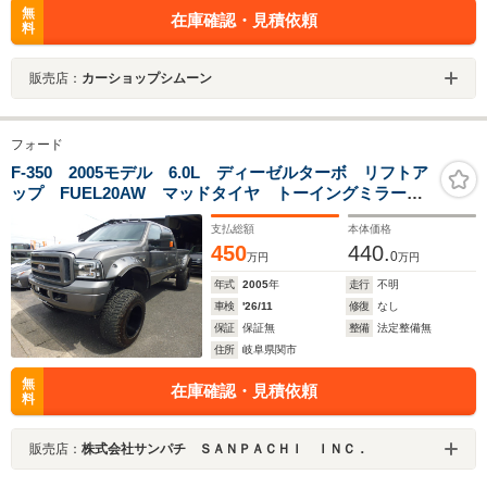
無
在庫確認・見積依頼
料
販売店：
カーショップシムーン
フォード
F-350 2005モデル 6.0L ディーゼルターボ リフトア
ップ FUEL20AW マッドタイヤ トーイングミラー
アルパイン11インチディスプレイオーディオ バックカ
支払総額
本体価格
メラ
450
440.
0
万円
万円
年式
2005
年
走行
不明
車検
'26/11
修復
なし
保証
保証無
整備
法定整備無
住所
岐阜県関市
無
在庫確認・見積依頼
料
販売店：
株式会社サンパチ ＳＡＮＰＡＣＨＩ ＩＮＣ．