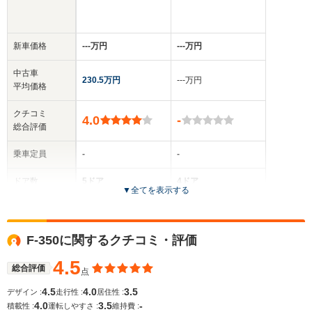
新車価格
‐‐‐万円
‐‐‐万円
中古車
230.5万円
‐‐‐万円
平均価格
クチコミ
4.0
-
総合評価
乗車定員
-
-
ドア数
5ドア
4ドア
▼
全てを表示する
全高
全高
-m
-m
F-350に関するクチコミ・評価
4.5
総合評価
点
全幅
全幅
サイズ
-m
-m
4.5
4.0
3.5
デザイン :
走行性 :
居住性 :
全長
全長
(全長x全幅x全高)
4.0
3.5
-
積載性 :
運転しやすさ :
維持費 :
-m
-m