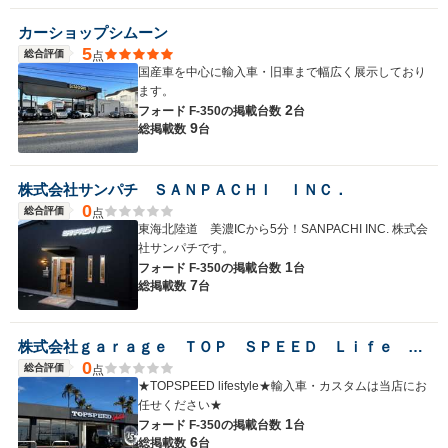
カーショップシムーン
5
総合評価
点
国産車を中心に輸入車・旧車まで幅広く展示しており
ます。
2
フォード F-350の
掲載台数
台
9
総掲載数
台
株式会社サンパチ ＳＡＮＰＡＣＨＩ ＩＮＣ．
0
総合評価
点
東海北陸道 美濃ICから5分！SANPACHI INC. 株式会
社サンパチです。
1
フォード F-350の
掲載台数
台
7
総掲載数
台
株式会社ｇａｒａｇｅ ＴＯＰ ＳＰＥＥＤ Ｌｉｆｅ Ｓｔｙｌｅ
0
総合評価
点
★TOPSPEED lifestyle★輸入車・カスタムは当店にお
任せください★
1
フォード F-350の
掲載台数
台
6
総掲載数
台