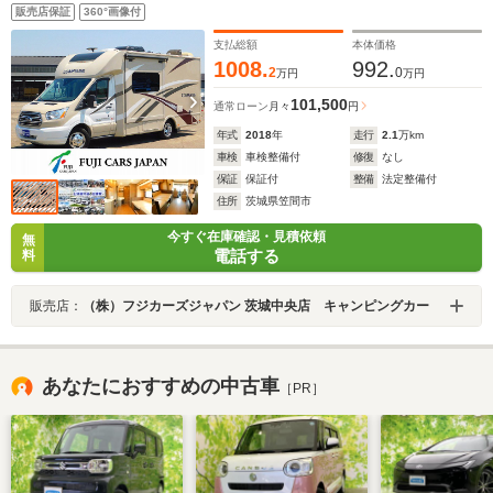
販売店保証
360°画像付
支払総額
本体価格
1008.
992.
2
0
万円
万円
101,500
通常ローン
月々
円
年式
2018
年
走行
2.1
万km
車検
車検整備付
修復
なし
保証
保証付
整備
法定整備付
住所
茨城県笠間市
今すぐ在庫確認・見積依頼
無
電話する
料
販売店：
（株）フジカーズジャパン 茨城中央店 キャンピングカー
あなたにおすすめの中古車
［PR］