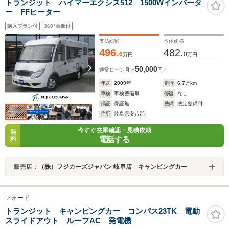
トランジット ハイマーエクシス512 1500Wインバータ
ー FFヒーター
購入プラン付
360°画像付
支払総額
本体価格
496.
482.
6
0
万円
万円
50,000
通常ローン
月々
円
年式
2009
年
走行
6.7
万km
車検
車検整備無
修復
なし
保証
保証無
整備
法定整備付
住所
岐阜県安八郡
今すぐ在庫確認・見積依頼
無
電話する
料
販売店：
（株）フジカーズジャパン 岐阜店 キャンピングカー
フォード
トランジット キャンピングカー コンパス23TK 電動
スライドアウト ルーフAC 発電機