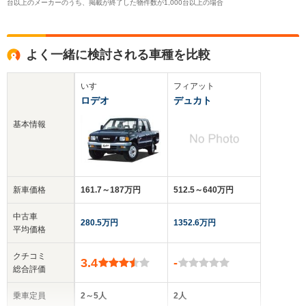
台以上のメーカーのうち、掲載が終了した物件数が1,000台以上の場合
よく一緒に検討される車種を比較
いすゞ
フィアット
ロデオ
デュカト
基本情報
新車価格
161.7～187万円
512.5～640万円
中古車
280.5万円
1352.6万円
平均価格
クチコミ
3.4
-
総合評価
乗車定員
2～5人
2人