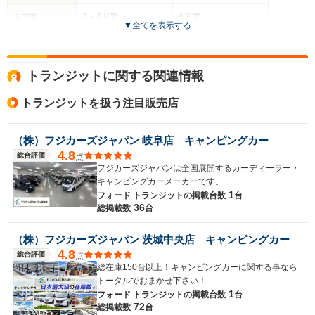
ドア数
2～4ドア
4ドア
▼
全てを表示する
全高
全高
1.68m～1.71m
2.53m～2.77m
トランジットに関する関連情報
トランジットを扱う注目販売店
全幅
全幅
サイズ
1.69m
2.05m～2.1m
全長
全長
(全長x全幅x全高)
（株）フジカーズジャパン 岐阜店 キャンピングカー
4.5m～4.91m
5.41m～6m
4.8
総合評価
点
フジカーズジャパンは全国展開するカーディーラー・
キャンピングカーメーカーです。
1
フォード トランジットの
掲載台数
台
ホイールベース
ホイールベース
36
総掲載数
台
-m
-m
（株）フジカーズジャパン 茨城中央店 キャンピングカー
4.8
総合評価
点
総在庫150台以上！キャンピングカーに関する事なら
WLTCモード
トータルでおまかせ下さい！
-
-
燃費
1
フォード トランジットの
掲載台数
台
72
総掲載数
台