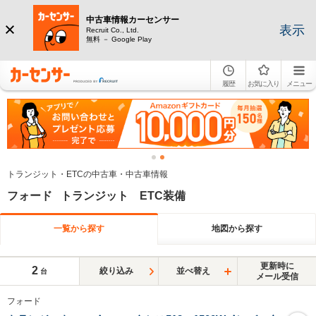
中古車情報カーセンサー
表示
Recruit Co., Ltd.
無料 － Google Play
履歴
お気に入り
メニュー
トランジット・ETCの中古車・中古車情報
フォード トランジット ETC装備
一覧から探す
地図から探す
更新時に
2
絞り込み
並べ替え
台
メール受信
フォード