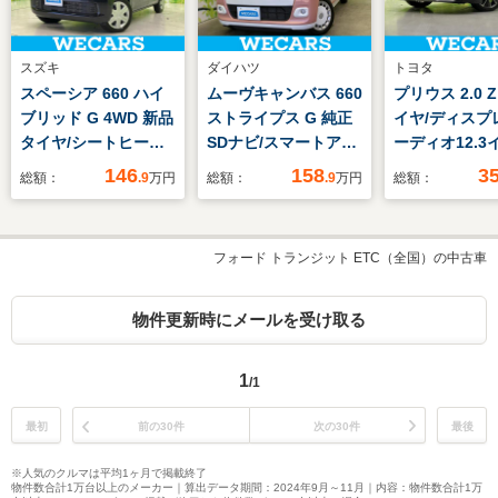
スズキ
ダイハツ
トヨタ
スペーシア 660 ハイ
ムーヴキャンバス 660
プリウス 2.0 
ブリッド G 4WD 新品
ストライプス G 純正
イヤ/ディスプ
タイヤ/シートヒータ
SDナビ/スマートアシ
ーディオ12.3
ー 前席/横滑り防止装
スト(トヨタ・ダイハ
デジタルイン
146
158
3
総額：
.9
万円
総額：
.9
万円
総額：
置/アイドリングスト
ツ)/両側電動スライド
ー/トヨタセー
ップ/禁煙車/オートエ
ドア/シートヒーター/
センス/シート
アコン/オートライト/
車線逸脱防止支援シス
ン/パノラミッ
フォード トランジット ETC（全国）の中古車
取扱説明書/アクセサ
テム/ドライブレコー
ーモニター/車
リーソケット/ヘッド
ダー 前後/ヘッドラン
防止支援システ
ライトレベライザー
プ LED/USBジャック
ート 合皮
物件更新時にメールを受け取る
1
/1
最初
前の30件
次の30件
最後
※人気のクルマは平均1ヶ月で掲載終了
物件数合計1万台以上のメーカー｜算出データ期間：2024年9月～11月｜内容：物件数合計1万