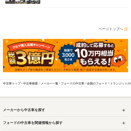
排気量
2771cc
2184cc
駆動方式
4WD
FF
ページトップへ
中古車トップ
中古車検索：メーカー一覧
フォードの中古車
全国のフォード
トランジットの
メーカーから中古車を探す
フォードの中古車を関連情報から探す