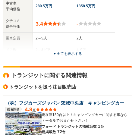
中古車
280.5万円
1358.5万円
平均価格
クチコミ
3.4
-
総合評価
乗車定員
2～5人
2人
ドア数
2～4ドア
4ドア
▼
全てを表示する
全高
全高
1.68m～1.71m
2.53m～2.77m
トランジットに関する関連情報
トランジットを扱う注目販売店
全幅
全幅
サイズ
1.69m
2.05m～2.1m
全長
全長
(全長x全幅x全高)
（株）フジカーズジャパン 茨城中央店 キャンピングカー
4.5m～4.91m
5.41m～6m
4.8
総合評価
点
総在庫150台以上！キャンピングカーに関する事なら
トータルでおまかせ下さい！
1
フォード トランジットの
掲載台数
台
ホイールベース
ホイールベース
72
総掲載数
台
-m
-m