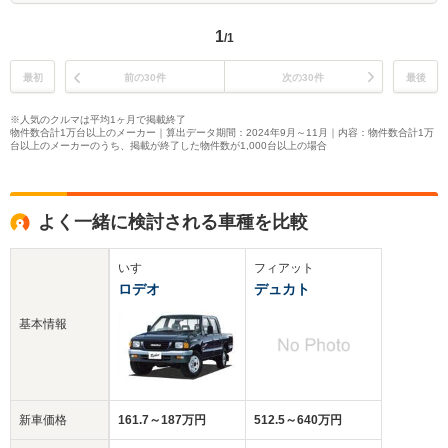
1
/1
最初
前の30件
次の30件
最後
※人気のクルマは平均1ヶ月で掲載終了
物件数合計1万台以上のメーカー｜算出データ期間：2024年9月～11月｜内容：物件数合計1万
台以上のメーカーのうち、掲載が終了した物件数が1,000台以上の場合
よく一緒に検討される車種を比較
いすゞ
フィアット
ロデオ
デュカト
基本情報
新車価格
161.7～187万円
512.5～640万円