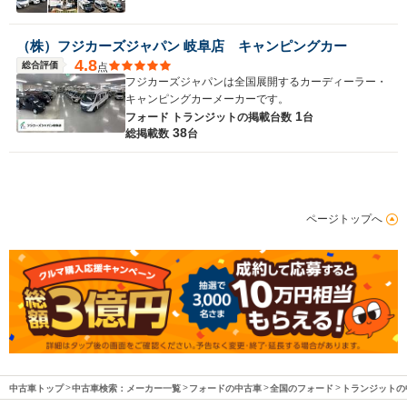
（株）フジカーズジャパン 岐阜店 キャンピングカー
4.8
総合評価
点
WLTCモード
フジカーズジャパンは全国展開するカーディーラー・
-
-
燃費
キャンピングカーメーカーです。
1
フォード トランジットの
掲載台数
台
38
総掲載数
台
排気量
2771cc
2184cc
駆動方式
4WD
FF
ページトップへ
中古車トップ
中古車検索：メーカー一覧
フォードの中古車
全国のフォード
トランジットの