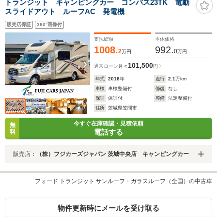
トランジット キャンピングカー コンパス23TK 電動
スライドアウト ルーフAC 発電機
販売店保証
360°画像付
支払総額
本体価格
1008.
992.
2
0
万円
万円
101,500
通常ローン
月々
円
年式
2018
年
走行
2.1
万km
車検
車検整備付
修復
なし
保証
保証付
整備
法定整備付
住所
茨城県笠間市
今すぐ在庫確認・見積依頼
無
電話する
料
販売店：
（株）フジカーズジャパン 茨城中央店 キャンピングカー
フォード トランジット サンルーフ・ガラスルーフ（全国）の中古車
物件更新時にメールを受け取る