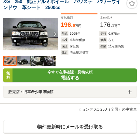
XG 250 純正アルミホイール パワステ パワーウイ
ンドウ 革シート 2500cc
支払総額
本体価格
196.
176.
6
1
万円
万円
年式
2005
年
走行
0.9
万km
車検
車検整備無
修復
なし
保証
保証無
整備
法定整備無
住所
埼玉県深谷市
今すぐ在庫確認・見積依頼
無
電話する
料
販売店：
旧車希少車博物館
ヒョンデ XG 250（全国）の中古車
物件更新時にメールを受け取る