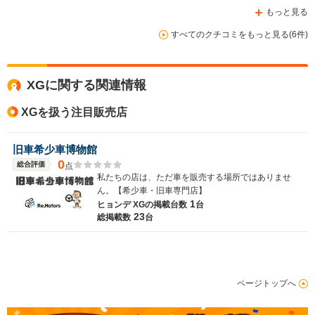
もっと見る
すべてのクチコミをもっと見る(6件)
XGに関する関連情報
XGを扱う注目販売店
旧車希少車博物館
0
総合評価
点
私たちの店は、ただ車を販売する場所ではありませ
ん。【希少車・旧車専門店】
1
ヒョンデ XGの
掲載台数
台
23
総掲載数
台
ページトップへ