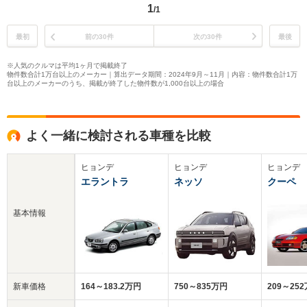
1
/1
最初
前の30件
次の30件
最後
※人気のクルマは平均1ヶ月で掲載終了
物件数合計1万台以上のメーカー｜算出データ期間：2024年9月～11月｜内容：物件数合計1万
台以上のメーカーのうち、掲載が終了した物件数が1,000台以上の場合
よく一緒に検討される車種を比較
ヒョンデ
ヒョンデ
ヒョンデ
エラントラ
ネッソ
クーペ
基本情報
新車価格
164～183.2万円
750～835万円
209～25