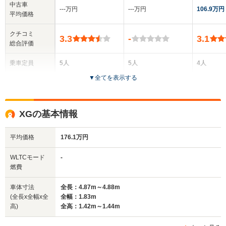
中古車
‐‐‐万円
‐‐‐万円
106.9万円
平均価格
クチコミ
3.3
-
3.1
総合評価
乗車定員
5人
5人
4人
▼
全てを表示する
ドア数
5ドア
5ドア
3ドア
全高
全高
全
XGの基本情報
1.43m
1.69m
1.
平均価格
176.1万円
全幅
全幅
全
WLTCモード
-
サイズ
1.73m
1.87m
1.
燃費
全長
全長
(全長x全幅x全高)
4.5m
4.75m
4
車体寸法
全長：4.87m～4.88m
(全長x全幅x全
全幅：1.83m
高)
全高：1.42m～1.44m
ホイールベース
ホイールベース
ホイー
-m
-m