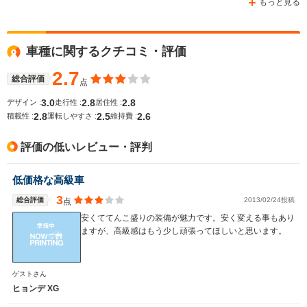
もっと見る
車種に関するクチコミ・評価
WLTCモード
-
-
-
燃費
2.7
総合評価
点
3.0
2.8
2.8
デザイン :
走行性 :
居住性 :
2.8
2.5
2.6
積載性 :
運転しやすさ :
維持費 :
排気量
1795～1975cc
-
2656cc
評価の低いレビュー・評判
駆動方式
FF
FF
FF
低価格な高級車
3
総合評価
2013/02/24投稿
点
安くててんこ盛りの装備が魅力です。安く変える事もあり
ますが、高級感はもう少し頑張ってほしいと思います。
ゲストさん
ヒョンデ XG