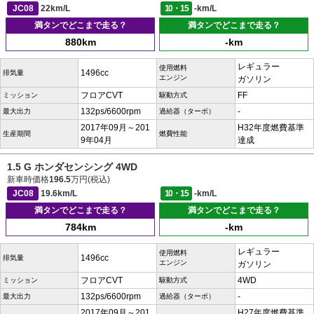
JC08
22km/L
10・15
-km/L
満タンでどこまで走る？
満タンでどこまで走る？
880km
-km
レギュラー
使用燃料
1496cc
排気量
エンジン
ガソリン
フロアCVT
FF
ミッション
駆動方式
132ps/6600rpm
-
最大出力
過給器（ターボ）
2017年09月～201
H32年度燃費基準
生産期間
燃費性能
9年04月
達成
1.5 G ホンダセンシング 4WD
新車時価格
196.5
万円(税込)
JC08
19.6km/L
10・15
-km/L
満タンでどこまで走る？
満タンでどこまで走る？
784km
-km
レギュラー
使用燃料
1496cc
排気量
エンジン
ガソリン
フロアCVT
4WD
ミッション
駆動方式
132ps/6600rpm
-
最大出力
過給器（ターボ）
2017年09月～201
H27年度燃費基準