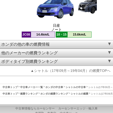
日産
ノート
JC08
14.4km/L
10・15
15.6km/L
ホンダの他の車の燃費情報
他のメーカーの燃費ランキング
ボディタイプ別燃費ランキング
▲シャトル（17年09月～19年04月）の燃費TOPへ
中古車トップ
中古車メーカー一覧
ホンダの中古車
シャトルの中古車
シャトル(17年09月～
中古車トップ
燃費ランキング
ホンダの燃費ランキング
シャトルの燃費
シャトル(17年09月
中古車情報ならカーセンサー
カーセンサーエッジ・輸入車