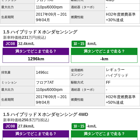
フロア7AT
4WD
110ps/6000rpm
-
最大出力
過給器（ターボ）
2017年09月～201
H32年度燃費基準
生産期間
燃費性能
9年04月
+30%達成
1.5 ハイブリッド X ホンダセンシング
新車時価格
231
万円(税込)
JC08
32.4km/L
10・15
-km/L
満タンでどこまで走る？
満タンでどこまで走る？
1296km
-km
レギュラー
使用燃料
1496cc
排気量
エンジン
ハイブリッド
フロア7AT
FF
ミッション
駆動方式
110ps/6000rpm
-
最大出力
過給器（ターボ）
2017年09月～201
H32年度燃費基準
生産期間
燃費性能
9年04月
+50%達成
1.5 ハイブリッド X ホンダセンシング 4WD
新車時価格
250.5
万円(税込)
JC08
27.8km/L
10・15
-km/L
満タンでどこまで走る？
満タンでどこまで走る？