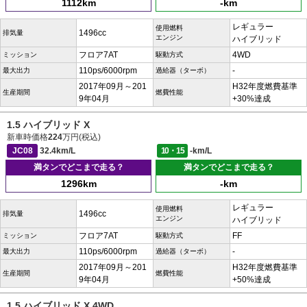
1112km
-km
レギュラー
使用燃料
1496cc
排気量
エンジン
ハイブリッド
フロア7AT
4WD
ミッション
駆動方式
110ps/6000rpm
-
最大出力
過給器（ターボ）
2017年09月～201
H32年度燃費基準
生産期間
燃費性能
9年04月
+30%達成
1.5 ハイブリッド X
新車時価格
224
万円(税込)
JC08
32.4km/L
10・15
-km/L
満タンでどこまで走る？
満タンでどこまで走る？
1296km
-km
レギュラー
使用燃料
1496cc
排気量
エンジン
ハイブリッド
フロア7AT
FF
ミッション
駆動方式
110ps/6000rpm
-
最大出力
過給器（ターボ）
2017年09月～201
H32年度燃費基準
生産期間
燃費性能
9年04月
+50%達成
1.5 ハイブリッド X 4WD