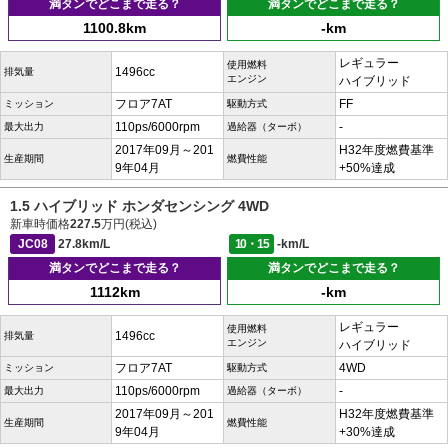
満タンでどこまで走る？
満タンでどこまで走る？
1100.8km
-km
レギュラー
使用燃料
1496cc
排気量
エンジン
ハイブリッド
フロア7AT
FF
ミッション
駆動方式
110ps/6000rpm
-
最大出力
過給器（ターボ）
2017年09月～201
H32年度燃費基準
生産期間
燃費性能
9年04月
+50%達成
1.5 ハイブリッド ホンダセンシング 4WD
新車時価格
227.5
万円(税込)
JC08
27.8km/L
10・15
-km/L
満タンでどこまで走る？
満タンでどこまで走る？
1112km
-km
レギュラー
使用燃料
1496cc
排気量
エンジン
ハイブリッド
フロア7AT
4WD
ミッション
駆動方式
110ps/6000rpm
-
最大出力
過給器（ターボ）
2017年09月～201
H32年度燃費基準
生産期間
燃費性能
9年04月
+30%達成