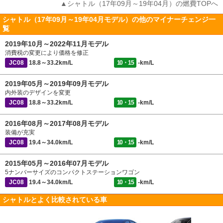
▲シャトル（17年09月～19年04月）の燃費TOPへ
シャトル（17年09月～19年04月モデル）の他のマイナーチェンジ一
覧
2019年10月～2022年11月モデル
消費税の変更により価格を修正
JC08
18.8～33.2km/L
10・15
-km/L
2019年05月～2019年09月モデル
内外装のデザインを変更
JC08
18.8～33.2km/L
10・15
-km/L
2016年08月～2017年08月モデル
装備が充実
JC08
19.4～34.0km/L
10・15
-km/L
2015年05月～2016年07月モデル
5ナンバーサイズのコンパクトステーションワゴン
JC08
19.4～34.0km/L
10・15
-km/L
シャトルとよく比較されている車