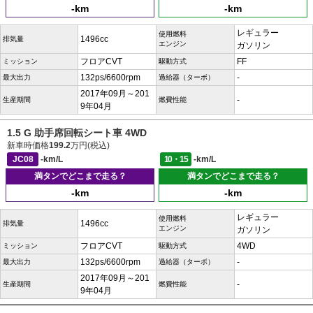
-km
-km
レギュラー
使用燃料
1496cc
排気量
エンジン
ガソリン
フロアCVT
FF
ミッション
駆動方式
132ps/6600rpm
-
最大出力
過給器（ターボ）
2017年09月～201
-
生産期間
燃費性能
9年04月
1.5 G 助手席回転シート車 4WD
新車時価格
199.2
万円(税込)
JC08
-km/L
10・15
-km/L
満タンでどこまで走る？
満タンでどこまで走る？
-km
-km
レギュラー
使用燃料
1496cc
排気量
エンジン
ガソリン
フロアCVT
4WD
ミッション
駆動方式
132ps/6600rpm
-
最大出力
過給器（ターボ）
2017年09月～201
-
生産期間
燃費性能
9年04月