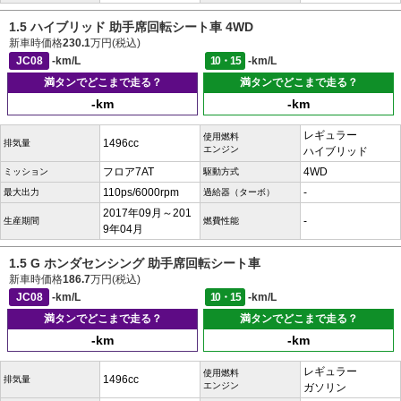
1.5 ハイブリッド 助手席回転シート車 4WD
新車時価格
230.1
万円(税込)
JC08
-km/L
10・15
-km/L
満タンでどこまで走る？
満タンでどこまで走る？
-km
-km
レギュラー
使用燃料
1496cc
排気量
エンジン
ハイブリッド
フロア7AT
4WD
ミッション
駆動方式
110ps/6000rpm
-
最大出力
過給器（ターボ）
2017年09月～201
-
生産期間
燃費性能
9年04月
1.5 G ホンダセンシング 助手席回転シート車
新車時価格
186.7
万円(税込)
JC08
-km/L
10・15
-km/L
満タンでどこまで走る？
満タンでどこまで走る？
-km
-km
レギュラー
使用燃料
1496cc
排気量
エンジン
ガソリン