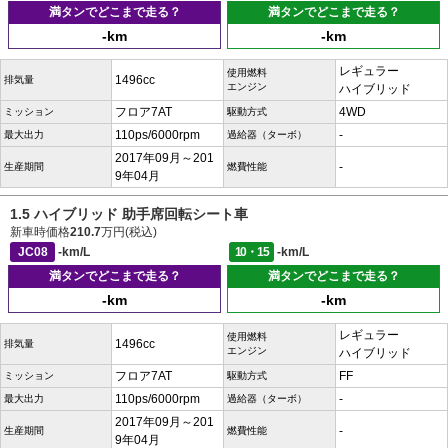
満タンでどこまで走る？
満タンでどこまで走る？
-km
-km
レギュラー
使用燃料
1496cc
排気量
エンジン
ハイブリッド
フロア7AT
4WD
ミッション
駆動方式
110ps/6000rpm
-
最大出力
過給器（ターボ）
2017年09月～201
-
生産期間
燃費性能
9年04月
1.5 ハイブリッド 助手席回転シート車
新車時価格
210.7
万円(税込)
JC08
-km/L
10・15
-km/L
満タンでどこまで走る？
満タンでどこまで走る？
-km
-km
レギュラー
使用燃料
1496cc
排気量
エンジン
ハイブリッド
フロア7AT
FF
ミッション
駆動方式
110ps/6000rpm
-
最大出力
過給器（ターボ）
2017年09月～201
-
生産期間
燃費性能
9年04月