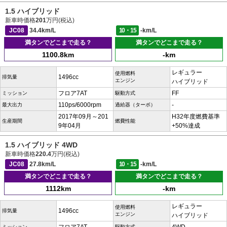
1.5 ハイブリッド
新車時価格
201
万円(税込)
JC08
34.4km/L
10・15
-km/L
満タンでどこまで走る？
満タンでどこまで走る？
1100.8km
-km
レギュラー
使用燃料
1496cc
排気量
エンジン
ハイブリッド
フロア7AT
FF
ミッション
駆動方式
110ps/6000rpm
-
最大出力
過給器（ターボ）
2017年09月～201
H32年度燃費基準
生産期間
燃費性能
9年04月
+50%達成
1.5 ハイブリッド 4WD
新車時価格
220.4
万円(税込)
JC08
27.8km/L
10・15
-km/L
満タンでどこまで走る？
満タンでどこまで走る？
1112km
-km
レギュラー
使用燃料
1496cc
排気量
エンジン
ハイブリッド
ミッション
駆動方式