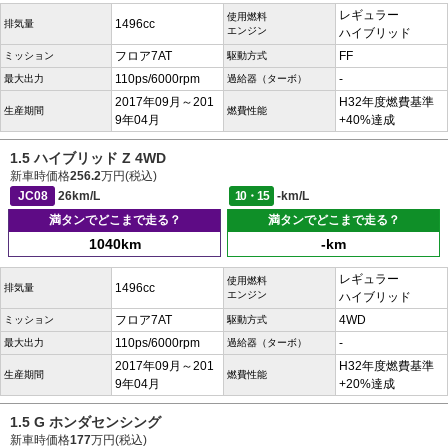
レギュラー
使用燃料
1496cc
排気量
エンジン
ハイブリッド
フロア7AT
FF
ミッション
駆動方式
110ps/6000rpm
-
最大出力
過給器（ターボ）
2017年09月～201
H32年度燃費基準
生産期間
燃費性能
9年04月
+40%達成
1.5 ハイブリッド Z 4WD
新車時価格
256.2
万円(税込)
JC08
26km/L
10・15
-km/L
満タンでどこまで走る？
満タンでどこまで走る？
1040km
-km
レギュラー
使用燃料
1496cc
排気量
エンジン
ハイブリッド
フロア7AT
4WD
ミッション
駆動方式
110ps/6000rpm
-
最大出力
過給器（ターボ）
2017年09月～201
H32年度燃費基準
生産期間
燃費性能
9年04月
+20%達成
1.5 G ホンダセンシング
新車時価格
177
万円(税込)