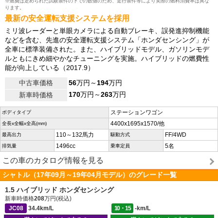
※燃費は定められた試験条件の下での数値のため、走行条件等により実際の燃料消費率は異な
ります。
最新の安全運転支援システムを採用
ミリ波レーダーと単眼カメラによる自動ブレーキ、誤発進抑制機能
などを含む、先進の安全運転支援システム「ホンダセンシング」が
全車に標準装備された。また、ハイブリッドモデル、ガソリンモデ
ルともにきめ細やかなチューニングを実施。ハイブリッドの燃費性
能が向上している（2017.9）
中古車価格
56
万円～
194
万円
170
万円～
263
万円
新車時価格
ステーションワゴン
ボディタイプ
4400x1695x1570/他
全長x全幅x全高(mm)
110～132馬力
FF/4WD
最高出力
駆動方式
1496cc
5名
排気量
乗車定員
この車のカタログ情報を見る
シャトル（17年09月～19年04月モデル）のグレード一覧
1.5 ハイブリッド ホンダセンシング
新車時価格
208
万円(税込)
JC08
34.4km/L
10・15
-km/L