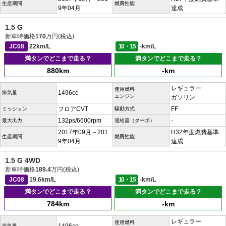
生産期間
燃費性能
9年04月
達成
1.5 G
新車時価格
170
万円(税込)
JC08
22km/L
10・15
-km/L
満タンでどこまで走る？
満タンでどこまで走る？
880km
-km
レギュラー
使用燃料
1496cc
排気量
エンジン
ガソリン
フロアCVT
FF
ミッション
駆動方式
132ps/6600rpm
-
最大出力
過給器（ターボ）
2017年09月～201
H32年度燃費基準
生産期間
燃費性能
9年04月
達成
1.5 G 4WD
新車時価格
189.4
万円(税込)
JC08
19.6km/L
10・15
-km/L
満タンでどこまで走る？
満タンでどこまで走る？
784km
-km
レギュラー
使用燃料
排気量