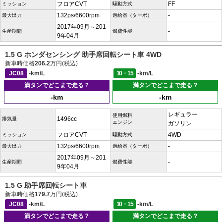
フロアCVT
FF
ミッション
駆動方式
132ps/6600rpm
-
最大出力
過給器（ターボ）
2017年09月～201
-
生産期間
燃費性能
9年04月
1.5 G ホンダセンシング 助手席回転シート車 4WD
新車時価格
206.2
万円(税込)
JC08
-km/L
10・15
-km/L
満タンでどこまで走る？
満タンでどこまで走る？
-km
-km
レギュラー
使用燃料
1496cc
排気量
エンジン
ガソリン
フロアCVT
4WD
ミッション
駆動方式
132ps/6600rpm
-
最大出力
過給器（ターボ）
2017年09月～201
-
生産期間
燃費性能
9年04月
1.5 G 助手席回転シート車
新車時価格
179.7
万円(税込)
JC08
-km/L
10・15
-km/L
満タンでどこまで走る？
満タンでどこまで走る？