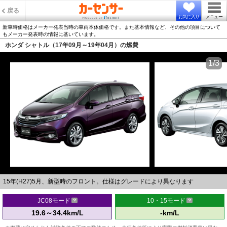
戻る
お気に入り
メニュー
新車時価格はメーカー発表当時の車両本体価格です。また基本情報など、その他の項目について
もメーカー発表時の情報に基いています。
ホンダ シャトル（17年09月～19年04月）の燃費
1/3
15年(H27)5月、新型時のフロント。仕様はグレードにより異なります
JC08モード
10・15モード
19.6～34.4km/L
-km/L