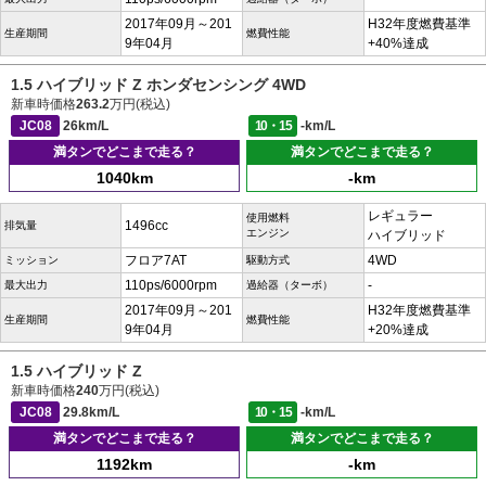
2017年09月～201
H32年度燃費基準
生産期間
燃費性能
9年04月
+40%達成
1.5 ハイブリッド Z ホンダセンシング 4WD
新車時価格
263.2
万円(税込)
JC08
26km/L
10・15
-km/L
満タンでどこまで走る？
満タンでどこまで走る？
1040km
-km
レギュラー
使用燃料
1496cc
排気量
エンジン
ハイブリッド
フロア7AT
4WD
ミッション
駆動方式
110ps/6000rpm
-
最大出力
過給器（ターボ）
2017年09月～201
H32年度燃費基準
生産期間
燃費性能
9年04月
+20%達成
1.5 ハイブリッド Z
新車時価格
240
万円(税込)
JC08
29.8km/L
10・15
-km/L
満タンでどこまで走る？
満タンでどこまで走る？
1192km
-km