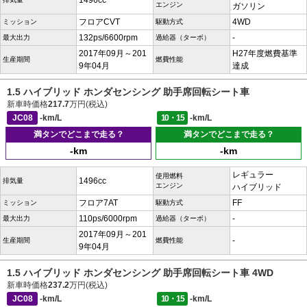
1496cc
エンジン
ガソリン
フロアCVT
4WD
ミッション
駆動方式
132ps/6600rpm
-
最大出力
過給器（ターボ）
2017年09月～201
H27年度燃費基準
生産期間
燃費性能
9年04月
達成
1.5 ハイブリッド ホンダセンシング 助手席回転シート車
新車時価格
217.7
万円(税込)
JC08
-km/L
10・15
-km/L
満タンでどこまで走る？
満タンでどこまで走る？
-km
-km
レギュラー
使用燃料
1496cc
排気量
エンジン
ハイブリッド
フロア7AT
FF
ミッション
駆動方式
110ps/6000rpm
-
最大出力
過給器（ターボ）
2017年09月～201
-
生産期間
燃費性能
9年04月
1.5 ハイブリッド ホンダセンシング 助手席回転シート車 4WD
新車時価格
237.2
万円(税込)
JC08
-km/L
10・15
-km/L