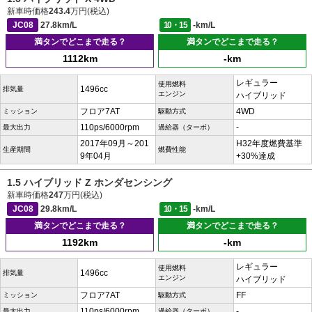
新車時価格
243.4
万円(税込)
JC08
27.8km/L
10・15
-km/L
満タンでどこまで走る？
満タンでどこまで走る？
1112km
-km
レギュラー
使用燃料
1496cc
排気量
エンジン
ハイブリッド
フロア7AT
4WD
ミッション
駆動方式
110ps/6000rpm
-
最大出力
過給器（ターボ）
2017年09月～201
H32年度燃費基準
生産期間
燃費性能
9年04月
+30%達成
1.5 ハイブリッド Z ホンダセンシング
新車時価格
247
万円(税込)
JC08
29.8km/L
10・15
-km/L
満タンでどこまで走る？
満タンでどこまで走る？
1192km
-km
レギュラー
使用燃料
1496cc
排気量
エンジン
ハイブリッド
フロア7AT
FF
ミッション
駆動方式
110ps/6000rpm
-
最大出力
過給器（ターボ）