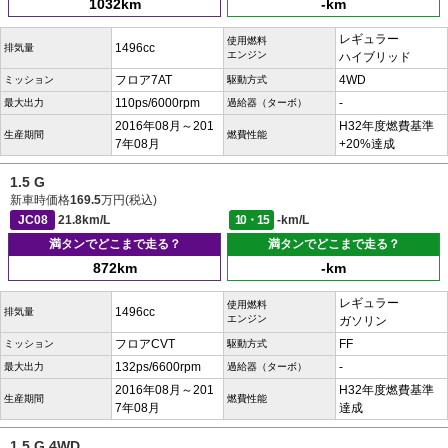
1032km
-km
レギュラー
使用燃料
1496cc
排気量
エンジン
ハイブリッド
フロア7AT
4WD
ミッション
駆動方式
110ps/6000rpm
-
最大出力
過給器（ターボ）
2016年08月～201
H32年度燃費基準
生産期間
燃費性能
7年08月
+20%達成
1.5 G
新車時価格
169.5
万円(税込)
JC08
21.8km/L
10・15
-km/L
満タンでどこまで走る？
満タンでどこまで走る？
872km
-km
レギュラー
使用燃料
1496cc
排気量
エンジン
ガソリン
フロアCVT
FF
ミッション
駆動方式
132ps/6600rpm
-
最大出力
過給器（ターボ）
2016年08月～201
H32年度燃費基準
生産期間
燃費性能
7年08月
達成
1.5 G 4WD