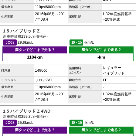
フロア7AT
4WD
110ps/6000rpm
-
最大出力
過給器（ターボ）
2016年08月～201
H32年度燃費基準
生産期間
燃費性能
7年08月
+20%達成
1.5 ハイブリッド Z
新車時価格
239.5
万円(税込)
JC08
29.6km/L
10・15
-km/L
満タンでどこまで走る？
満タンでどこまで走る？
1184km
-km
レギュラー
使用燃料
1496cc
排気量
エンジン
ハイブリッド
フロア7AT
FF
ミッション
駆動方式
110ps/6000rpm
-
最大出力
過給器（ターボ）
2016年08月～201
H32年度燃費基準
生産期間
燃費性能
7年08月
+20%達成
1.5 ハイブリッド Z 4WD
新車時価格
255.7
万円(税込)
JC08
25.8km/L
10・15
-km/L
満タンでどこまで走る？
満タンでどこまで走る？