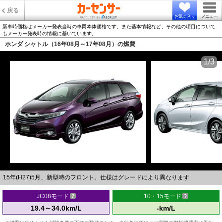
戻る
お気に入り
メニュー
新車時価格はメーカー発表当時の車両本体価格です。また基本情報など、その他の項目について
もメーカー発表時の情報に基いています。
ホンダ シャトル（16年08月～17年08月）の燃費
1/3
15年(H27)5月、新型時のフロント。仕様はグレードにより異なります
JC08モード
10・15モード
19.4～34.0km/L
-km/L