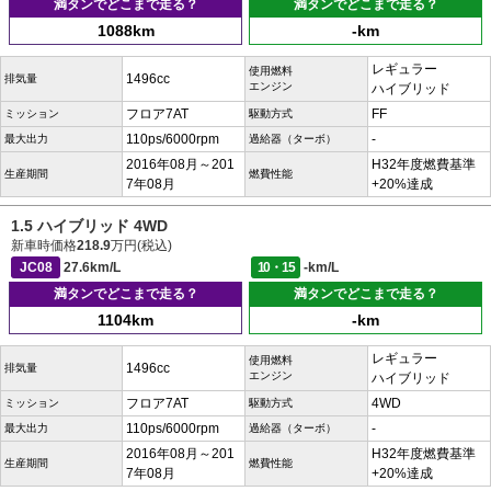
満タンでどこまで走る？
満タンでどこまで走る？
1088km
-km
レギュラー
使用燃料
1496cc
排気量
エンジン
ハイブリッド
フロア7AT
FF
ミッション
駆動方式
110ps/6000rpm
-
最大出力
過給器（ターボ）
2016年08月～201
H32年度燃費基準
生産期間
燃費性能
7年08月
+20%達成
1.5 ハイブリッド 4WD
新車時価格
218.9
万円(税込)
JC08
27.6km/L
10・15
-km/L
満タンでどこまで走る？
満タンでどこまで走る？
1104km
-km
レギュラー
使用燃料
1496cc
排気量
エンジン
ハイブリッド
フロア7AT
4WD
ミッション
駆動方式
110ps/6000rpm
-
最大出力
過給器（ターボ）
2016年08月～201
H32年度燃費基準
生産期間
燃費性能
7年08月
+20%達成