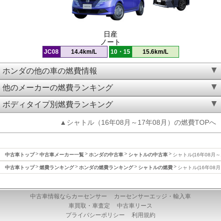
日産
ノート
JC08
14.4km/L
10・15
15.6km/L
ホンダの他の車の燃費情報
他のメーカーの燃費ランキング
ボディタイプ別燃費ランキング
▲シャトル（16年08月～17年08月）の燃費TOPへ
中古車トップ
中古車メーカー一覧
ホンダの中古車
シャトルの中古車
シャトル(16年08月～
中古車トップ
燃費ランキング
ホンダの燃費ランキング
シャトルの燃費
シャトル(16年08月
中古車情報ならカーセンサー
カーセンサーエッジ・輸入車
車買取・車査定
中古車リース
プライバシーポリシー
利用規約