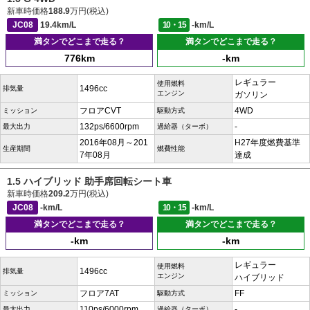
新車時価格
188.9
万円(税込)
JC08
19.4km/L
10・15
-km/L
満タンでどこまで走る？
満タンでどこまで走る？
776km
-km
レギュラー
使用燃料
1496cc
排気量
エンジン
ガソリン
フロアCVT
4WD
ミッション
駆動方式
132ps/6600rpm
-
最大出力
過給器（ターボ）
2016年08月～201
H27年度燃費基準
生産期間
燃費性能
7年08月
達成
1.5 ハイブリッド 助手席回転シート車
新車時価格
209.2
万円(税込)
JC08
-km/L
10・15
-km/L
満タンでどこまで走る？
満タンでどこまで走る？
-km
-km
レギュラー
使用燃料
1496cc
排気量
エンジン
ハイブリッド
フロア7AT
FF
ミッション
駆動方式
110ps/6000rpm
-
最大出力
過給器（ターボ）