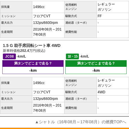
レギュラー
使用燃料
1496cc
排気量
エンジン
ガソリン
フロアCVT
FF
ミッション
駆動方式
132ps/6600rpm
-
最大出力
過給器（ターボ）
2016年08月～201
-
生産期間
燃費性能
7年08月
1.5 G 助手席回転シート車 4WD
新車時価格
202.4
万円(税込)
JC08
-km/L
10・15
-km/L
満タンでどこまで走る？
満タンでどこまで走る？
-km
-km
レギュラー
使用燃料
1496cc
排気量
エンジン
ガソリン
フロアCVT
4WD
ミッション
駆動方式
132ps/6600rpm
-
最大出力
過給器（ターボ）
2016年08月～201
-
生産期間
燃費性能
7年08月
▲シャトル（16年08月～17年08月）の燃費TOPへ