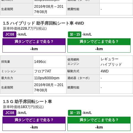
2016年08月～201
-
生産期間
燃費性能
7年08月
1.5 ハイブリッド 助手席回転シート車 4WD
新車時価格
228.7
万円(税込)
JC08
-km/L
10・15
-km/L
満タンでどこまで走る？
満タンでどこまで走る？
-km
-km
レギュラー
使用燃料
1496cc
排気量
エンジン
ハイブリッド
フロア7AT
4WD
ミッション
駆動方式
110ps/6000rpm
-
最大出力
過給器（ターボ）
2016年08月～201
-
生産期間
燃費性能
7年08月
1.5 G 助手席回転シート車
新車時価格
183
万円(税込)
JC08
-km/L
10・15
-km/L
満タンでどこまで走る？
満タンでどこまで走る？
-km
-km