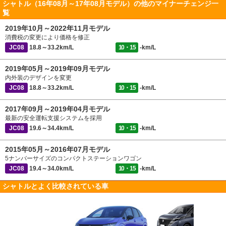
シャトル（16年08月～17年08月モデル）の他のマイナーチェンジ一
覧
2019年10月～2022年11月モデル
消費税の変更により価格を修正
JC08
18.8～33.2km/L
10・15
-km/L
2019年05月～2019年09月モデル
内外装のデザインを変更
JC08
18.8～33.2km/L
10・15
-km/L
2017年09月～2019年04月モデル
最新の安全運転支援システムを採用
JC08
19.6～34.4km/L
10・15
-km/L
2015年05月～2016年07月モデル
5ナンバーサイズのコンパクトステーションワゴン
JC08
19.4～34.0km/L
10・15
-km/L
シャトルとよく比較されている車