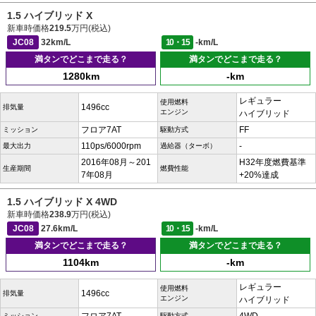
1.5 ハイブリッド X
新車時価格
219.5
万円(税込)
JC08
32km/L
10・15
-km/L
満タンでどこまで走る？
満タンでどこまで走る？
1280km
-km
レギュラー
使用燃料
1496cc
排気量
エンジン
ハイブリッド
フロア7AT
FF
ミッション
駆動方式
110ps/6000rpm
-
最大出力
過給器（ターボ）
2016年08月～201
H32年度燃費基準
生産期間
燃費性能
7年08月
+20%達成
1.5 ハイブリッド X 4WD
新車時価格
238.9
万円(税込)
JC08
27.6km/L
10・15
-km/L
満タンでどこまで走る？
満タンでどこまで走る？
1104km
-km
レギュラー
使用燃料
1496cc
排気量
エンジン
ハイブリッド
ミッション
駆動方式