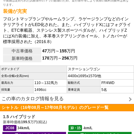
※燃費は定められた試験条件の下での数値のため、走行条件等により実際の燃料消費率は異な
ります。
装備が充実
フロントマップランプやルームランプ、ラゲージランプなどのイン
テリアライトがLED化された。また、ハイブリッドXにはフォグライ
ト、ETC車載器、ステンレス製スポーツペダルが、ハイブリッドZ
にはXの装備に加え、本革巻ステアリングホイール、トノカバーが
標準採用された（2016.8）
中古車価格
47
万円～
155
万円
170
万円～
256
万円
新車時価格
ステーションワゴン
ボディタイプ
4400x1695x1570/他
全長x全幅x全高(mm)
110～132馬力
FF/4WD
最高出力
駆動方式
1496cc
5名
排気量
乗車定員
この車のカタログ情報を見る
シャトル（16年08月～17年08月モデル）のグレード一覧
1.5 ハイブリッド
新車時価格
199.5
万円(税込)
JC08
34km/L
10・15
-km/L