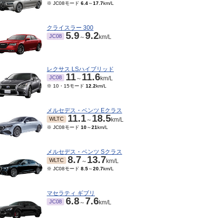
※ JC08モード
6.4
～
17.7
km/L
クライスラー 300
5.9
9.2
JC08
～
km/L
レクサス LSハイブリッド
11
11.6
JC08
～
km/L
※ 10・15モード
12.2
km/L
メルセデス・ベンツ Eクラス
11.1
18.5
WLTC
～
km/L
※ JC08モード
10
～
21
km/L
メルセデス・ベンツ Sクラス
8.7
13.7
WLTC
～
km/L
※ JC08モード
8.5
～
20.7
km/L
マセラティ ギブリ
6.8
7.6
JC08
～
km/L