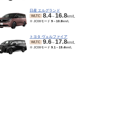
日産 エルグランド
8.4
16.8
WLTC
～
km/L
※ JC08モード
9
～
10.8
km/L
トヨタ ヴェルファイア
9.6
17.8
WLTC
～
km/L
※ JC08モード
9.1
～
19.4
km/L