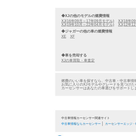
◆XJの他のモデルの燃費情報
XJ(16年09月～17年09月モデル)
XJ(18年
XJ(19年10月～22年04月モデル)
XJ(12年
◆ジャガーの他の車の燃費情報
XE
XF
◆車を売却する
XJの車買取・車査定
燃費のいい車を探すなら、中古車・中古車情報
お気に入りのXJモデルやグレードを見つけた
カーセンサーはあなたの車選びをサポートし
中古車情報カーセンサー関連サイト
中古車情報ならカーセンサー
カーセンサーエッジ・