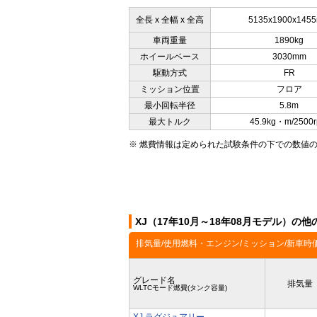
全長 x 全幅 x 全高
5135x1900x145
車両重量
1890kg
ホイールベース
3030mm
駆動方式
FR
ミッション位置
フロア
最小回転半径
5.8m
最大トルク
45.9kg・m/2500
※ 燃費情報は定められた試験条件の下での数値
XJ（17年10月～18年08月モデル）の
排気量/使用燃料・エンジン/ミッション/新車時
グレード名
排気量
WLTCモード燃費(タンク容量)