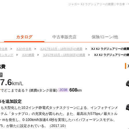
ジャガー XJ ラグジュアリーの燃費 | 中古
カタログ
中古車販売店
保険/ローン/他
中古車
>
XJの中古車
>
XJ(17年10月～18年08月)の燃費
>
XJ XJ ラグジュアリーの燃
ランキング
>
XJの燃費
>
XJ(17年10月～18年08月)の燃費
>
XJ XJ ラグジュアリーの
燃費
？
7.6
km/L
ン
608
JC08
でどこまで走る？ (燃費xタンク容量)
km
75を追加設定
も大型化した10.2インチ静電式タッチスクリーンによる、インフォテインメ
テム「タッチプロ」の充実化が図られた。また、最高出力575ps／最大トル
N・mを発生し、0-100km/h加速4.4秒を実現したハイパフォーマンスモデル、
575」が新たに設定されている。（2017.10）