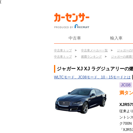
{
中古車
輸入車
中古車トップ
>
中古車メーカー一覧
>
ジャガーの
中古車トップ
>
燃費ランキング
>
ジャガーの燃費
ジャガー XJ XJ ラグジュアリーの
WLTCモード、JC08モード、10・15モードとは
JC08
満タ
XJR5
従来より
ントシス
ク700
「XJR