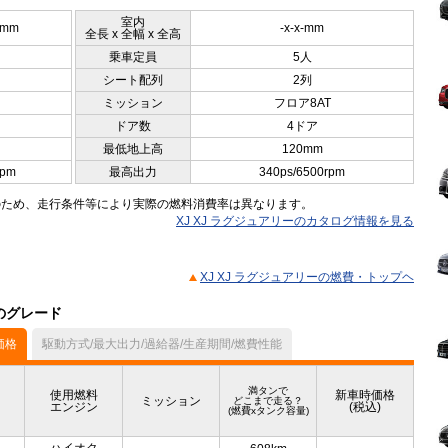
室内
5mm
-x-x-mm
全長 x 全幅 x 全高
乗車定員
5人
シート配列
2列
ミッション
フロア8AT
ドア数
4ドア
最低地上高
120mm
rpm
最高出力
340ps/6500rpm
のため、走行条件等により実際の燃料消費率は異なります。
XJ XJ ラグジュアリーのカタログ情報を見る
XJ XJ ラグジュアリーの燃費・トップヘ
他のグレード
価格
駆動方式/最大出力/過給器/生産期間/燃費性能
満タンで
使用燃料
新車時価格
ミッション
どこまで走る？
エンジン
(税込)
(燃費xタンク容量)