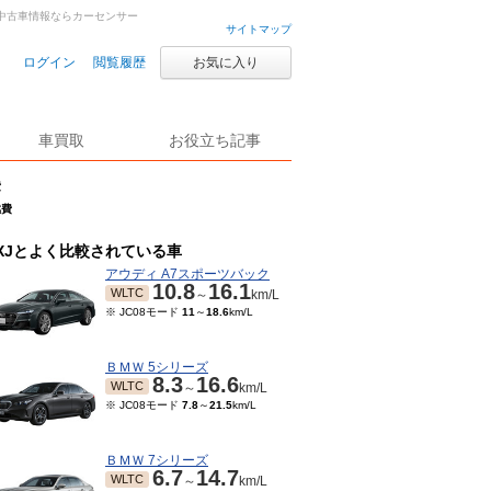
車・中古車情報ならカーセンサー
サイトマップ
ログイン
閲覧履歴
お気に入り
車買取
お役立ち記事
費
燃費
XJとよく比較されている車
アウディ A7スポーツバック
10.8
16.1
WLTC
～
km/L
※ JC08モード
11
～
18.6
km/L
ＢＭＷ 5シリーズ
8.3
16.6
WLTC
～
km/L
※ JC08モード
7.8
～
21.5
km/L
ＢＭＷ 7シリーズ
6.7
14.7
WLTC
～
km/L