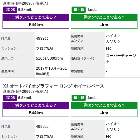
新車時価格
2069
万円(税込)
JC08
6.8km/L
10・15
-km/L
満タンでどこまで走る？
満タンでどこまで走る？
544km
-km
ハイオク
使用燃料
4999cc
排気量
エンジン
ガソリン
フロア8AT
FR
ミッション
駆動方式
スーパーチャージ
510ps/6000rpm
最大出力
過給器（ターボ）
ャー
2017年10月～201
-
生産期間
燃費性能
8年08月
XJ オートバイオグラフィー ロング ホイールベース
新車時価格
2069
万円(税込)
JC08
6.8km/L
10・15
-km/L
満タンでどこまで走る？
満タンでどこまで走る？
544km
-km
ハイオク
使用燃料
4999cc
排気量
エンジン
ガソリン
フロア8AT
FR
ミッション
駆動方式