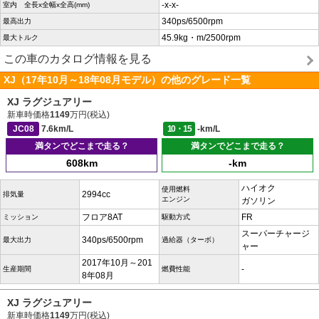
-x-x-
室内 全長x全幅x全高(mm)
340ps/6500rpm
最高出力
45.9kg・m/2500rpm
最大トルク
この車のカタログ情報を見る
XJ（17年10月～18年08月モデル）の他のグレード一覧
XJ ラグジュアリー
新車時価格
1149
万円(税込)
JC08
7.6km/L
10・15
-km/L
満タンでどこまで走る？
満タンでどこまで走る？
608km
-km
ハイオク
使用燃料
2994cc
排気量
エンジン
ガソリン
フロア8AT
FR
ミッション
駆動方式
スーパーチャージ
340ps/6500rpm
最大出力
過給器（ターボ）
ャー
2017年10月～201
-
生産期間
燃費性能
8年08月
XJ ラグジュアリー
新車時価格
1149
万円(税込)