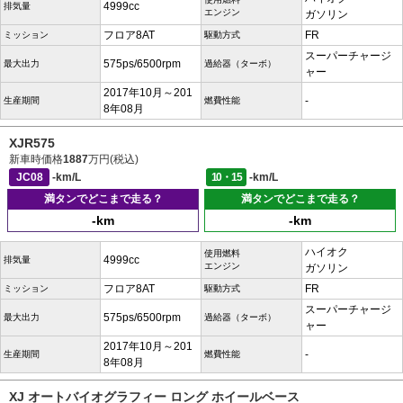
4999cc
排気量
エンジン
ガソリン
フロア8AT
FR
ミッション
駆動方式
スーパーチャージ
575ps/6500rpm
最大出力
過給器（ターボ）
ャー
2017年10月～201
-
生産期間
燃費性能
8年08月
XJR575
新車時価格
1887
万円(税込)
JC08
-km/L
10・15
-km/L
満タンでどこまで走る？
満タンでどこまで走る？
-km
-km
ハイオク
使用燃料
4999cc
排気量
エンジン
ガソリン
フロア8AT
FR
ミッション
駆動方式
スーパーチャージ
575ps/6500rpm
最大出力
過給器（ターボ）
ャー
2017年10月～201
-
生産期間
燃費性能
8年08月
XJ オートバイオグラフィー ロング ホイールベース