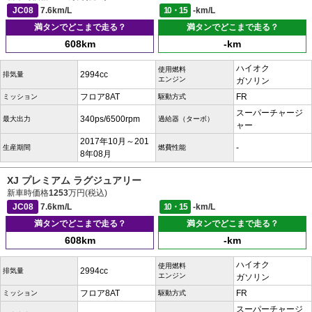
JC08
7.6km/L
10・15
-km/L
満タンでどこまで走る？
満タンでどこまで走る？
608km
-km
ハイオク
使用燃料
2994cc
排気量
エンジン
ガソリン
フロア8AT
FR
ミッション
駆動方式
スーパーチャージ
340ps/6500rpm
最大出力
過給器（ターボ）
ャー
2017年10月～201
-
生産期間
燃費性能
8年08月
XJ プレミアム ラグジュアリー
新車時価格
1253
万円(税込)
JC08
7.6km/L
10・15
-km/L
満タンでどこまで走る？
満タンでどこまで走る？
608km
-km
ハイオク
使用燃料
2994cc
排気量
エンジン
ガソリン
フロア8AT
FR
ミッション
駆動方式
スーパーチャージ