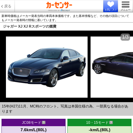
戻る
お気に入り
メニュー
新車時価格はメーカー発表当時の車両本体価格です。また基本情報など、その他の項目について
もメーカー発表時の情報に基いています。
ジャガー XJ XJ Rスポーツの燃費
1/3
15年(H27)11月、MC時のフロント。写真は本国仕様の為、一部異なる場合があ
ります
JC08モード
10・15モード
7.6km/L(80L)
-km/L(80L)