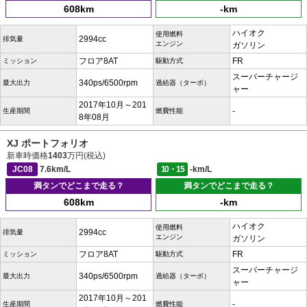
608km
-km
ハイオク
使用燃料
2994cc
排気量
エンジン
ガソリン
フロア8AT
FR
ミッション
駆動方式
スーパーチャージ
340ps/6500rpm
最大出力
過給器（ターボ）
ャー
2017年10月～201
-
生産期間
燃費性能
8年08月
XJ ポートフォリオ
新車時価格
1403
万円(税込)
JC08
7.6km/L
10・15
-km/L
満タンでどこまで走る？
満タンでどこまで走る？
608km
-km
ハイオク
使用燃料
2994cc
排気量
エンジン
ガソリン
フロア8AT
FR
ミッション
駆動方式
スーパーチャージ
340ps/6500rpm
最大出力
過給器（ターボ）
ャー
2017年10月～201
-
生産期間
燃費性能