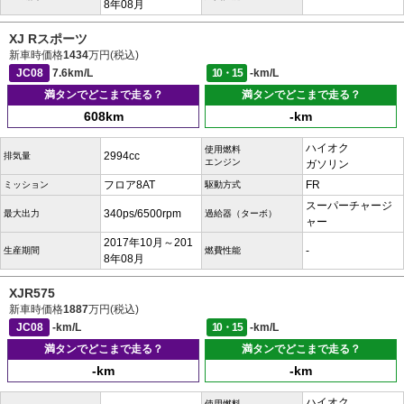
8年08月
XJ Rスポーツ
新車時価格
1434
万円(税込)
JC08
7.6km/L
10・15
-km/L
満タンでどこまで走る？
満タンでどこまで走る？
608km
-km
ハイオク
使用燃料
2994cc
排気量
エンジン
ガソリン
フロア8AT
FR
ミッション
駆動方式
スーパーチャージ
340ps/6500rpm
最大出力
過給器（ターボ）
ャー
2017年10月～201
-
生産期間
燃費性能
8年08月
XJR575
新車時価格
1887
万円(税込)
JC08
-km/L
10・15
-km/L
満タンでどこまで走る？
満タンでどこまで走る？
-km
-km
ハイオク
使用燃料