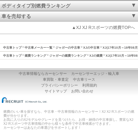
ボディタイプ別燃費ランキング
車を売却する
▲XJ XJ Rスポーツの燃費TOPへ
中古車トップ
中古車メーカー一覧
ジャガーの中古車
XJの中古車
XJ(17年10月～18年08
中古車トップ
燃費ランキング
ジャガーの燃費ランキング
XJの燃費
XJ(17年10月～18年0
中古車情報ならカーセンサー
カーセンサーエッジ・輸入車
車買取・車査定
中古車リース
プライバシーポリシー
利用規約
サイトマップ
お問い合わせ
燃費のいい車を探すなら、中古車・中古車情報のカーセンサー！XJ XJ Rスポーツの燃
費が分かります。
お気に入りのXJモデルやグレードを見つけたら、お得・納得の中古車探し。豊富なXJ
XJ Rスポーツ中古車情報の中から様々な条件で中古車検索ができます。
カーセンサーはあなたの車選びをサポートします！