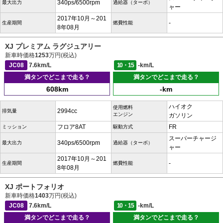
340ps/6500rpm
最大出力
過給器（ターボ）
ャー
2017年10月～201
-
生産期間
燃費性能
8年08月
XJ プレミアム ラグジュアリー
新車時価格
1253
万円(税込)
JC08
7.6km/L
10・15
-km/L
満タンでどこまで走る？
満タンでどこまで走る？
608km
-km
ハイオク
使用燃料
2994cc
排気量
エンジン
ガソリン
フロア8AT
FR
ミッション
駆動方式
スーパーチャージ
340ps/6500rpm
最大出力
過給器（ターボ）
ャー
2017年10月～201
-
生産期間
燃費性能
8年08月
XJ ポートフォリオ
新車時価格
1403
万円(税込)
JC08
7.6km/L
10・15
-km/L
満タンでどこまで走る？
満タンでどこまで走る？