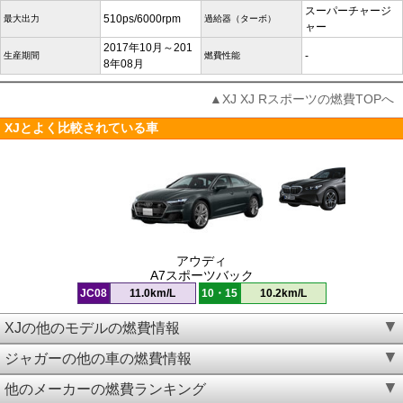
スーパーチャージ
510ps/6000rpm
最大出力
過給器（ターボ）
ャー
2017年10月～201
-
生産期間
燃費性能
8年08月
▲XJ XJ Rスポーツの燃費TOPへ
XJとよく比較されている車
アウディ
A7スポーツバック
JC08
11.0km/L
10・15
10.2km/L
XJの他のモデルの燃費情報
ジャガーの他の車の燃費情報
他のメーカーの燃費ランキング