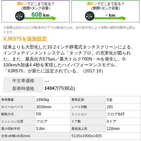
満タン
でどこまで走る？
満タン
でどこまで走る？
（燃費×タンク容量）
（燃費×タンク容量）
608
-
km
km
※燃費は定められた試験条件の下での数値のため、走行条件等により実際の燃料消費率は異な
ります。
XJR575を追加設定
従来よりも大型化した10.2インチ静電式タッチスクリーンによる、
インフォテインメントシステム「タッチプロ」の充実化が図られ
た。また、最高出力575ps／最大トルク700N・mを発生し、0-
100km/h加速4.4秒を実現したハイパフォーマンスモデル、
「XJR575」が新たに設定されている。（2017.10）
中古車価格
---
1434
万円(税込)
新車時価格
1890kg
5名
車両重量
乗車定員
3030mm
2列
ホイールベース
シート列数
FR
フロア8AT
駆動方式
ミッション
フロア
4ドア
ミッション位置
ドア数
5.8m
120mm
最小回転半径
最低地上高
5135x1900x1455
全長x全幅x全高(mm)