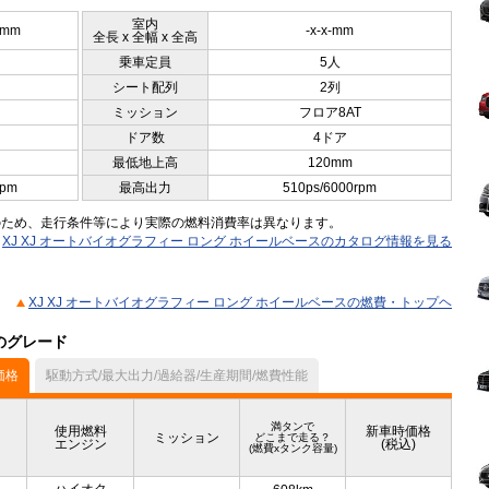
室内
5mm
-x-x-mm
全長 x 全幅 x 全高
乗車定員
5人
シート配列
2列
ミッション
フロア8AT
ドア数
4ドア
最低地上高
120mm
rpm
最高出力
510ps/6000rpm
のため、走行条件等により実際の燃料消費率は異なります。
XJ XJ オートバイオグラフィー ロング ホイールベースのカタログ情報を見る
XJ XJ オートバイオグラフィー ロング ホイールベースの燃費・トップヘ
他のグレード
価格
駆動方式/最大出力/過給器/生産期間/燃費性能
満タンで
使用燃料
新車時価格
ミッション
どこまで走る？
エンジン
(税込)
(燃費xタンク容量)