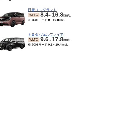
日産 エルグランド
8.4
16.8
WLTC
～
km/L
※ JC08モード
9
～
10.8
km/L
トヨタ ヴェルファイア
9.6
17.8
WLTC
～
km/L
※ JC08モード
9.1
～
19.4
km/L