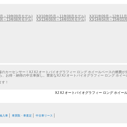
09月～19年09月モデル)
XJ(10年05月～11年08月モデル)
XJ(11年09月～12年11
12月～13年08月モデル)
XJ(13年09月～14年03月モデル)
XJ(14年04月～15年03
カーセンサー！XJ XJ オートバイオグラフィー ロング ホイールベースの燃費が
ら、お得・納得の中古車探し。豊富なXJ XJ オートバイオグラフィー ロング ホ
ます！
XJ XJ オートバイオグラフィー ロング ホイ
輸入車
車買取・車査定
中古車リース