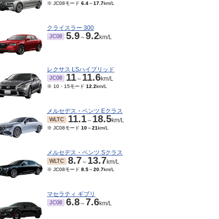
※ JC08モード
6.4
～
17.7
km/L
クライスラー 300
5.9
9.2
JC08
～
km/L
レクサス LSハイブリッド
11
11.6
JC08
～
km/L
※ 10・15モード
12.2
km/L
メルセデス・ベンツ Eクラス
11.1
18.5
WLTC
～
km/L
※ JC08モード
10
～
21
km/L
メルセデス・ベンツ Sクラス
8.7
13.7
WLTC
～
km/L
※ JC08モード
8.5
～
20.7
km/L
マセラティ ギブリ
6.8
7.6
JC08
～
km/L