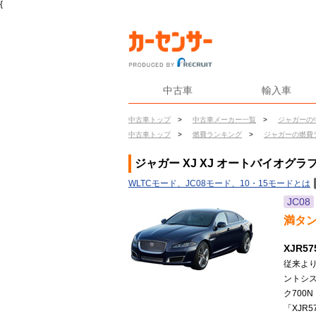
{
中古車
輸入車
中古車トップ
>
中古車メーカー一覧
>
ジャガーの
中古車トップ
>
燃費ランキング
>
ジャガーの燃費
ジャガー XJ XJ オートバイオグ
WLTCモード、JC08モード、10・15モードとは
JC08
満タ
XJR5
従来より
ントシス
ク700
「XJR