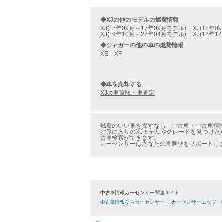
◆XJの他のモデルの燃費情報
XJ(16年09月～17年09月モデル)
XJ(18年
XJ(19年10月～22年04月モデル)
XJ(12年
◆ジャガーの他の車の燃費情報
XE
XF
◆車を売却する
XJの車買取・車査定
燃費のいい車を探すなら、中古車・中古車情報の
お気に入りのXJモデルやグレードを見つけた
古車検索ができます。
カーセンサーはあなたの車選びをサポートし
中古車情報カーセンサー関連サイト
中古車情報ならカーセンサー
カーセンサーエッジ・