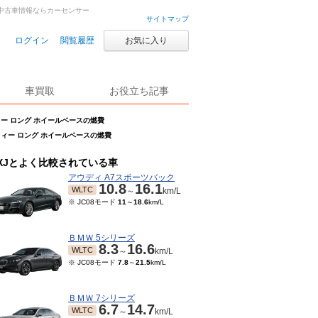
車・中古車情報ならカーセンサー
サイトマップ
ログイン
閲覧履歴
お気に入り
車買取
お役立ち記事
ィー ロング ホイールベースの燃費
ラフィー ロング ホイールベースの燃費
XJとよく比較されている車
アウディ A7スポーツバック
10.8
16.1
WLTC
～
km/L
※ JC08モード
11
～
18.6
km/L
ＢＭＷ 5シリーズ
8.3
16.6
WLTC
～
km/L
※ JC08モード
7.8
～
21.5
km/L
ＢＭＷ 7シリーズ
6.7
14.7
WLTC
～
km/L