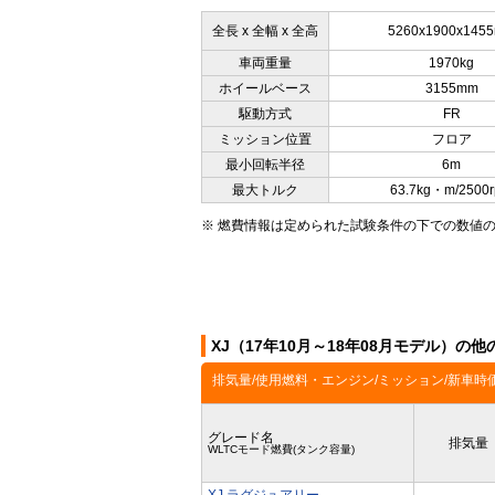
全長 x 全幅 x 全高
5260x1900x145
車両重量
1970kg
ホイールベース
3155mm
駆動方式
FR
ミッション位置
フロア
最小回転半径
6m
最大トルク
63.7kg・m/2500
※ 燃費情報は定められた試験条件の下での数値
XJ（17年10月～18年08月モデル）の
排気量/使用燃料・エンジン/ミッション/新車時
グレード名
排気量
WLTCモード燃費(タンク容量)