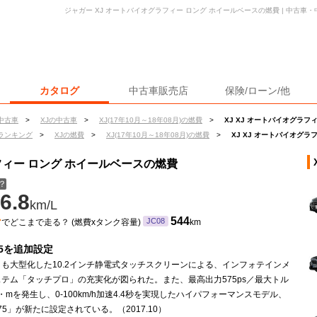
ジャガー XJ オートバイオグラフィー ロング ホイールベースの燃費 | 中古
カタログ
中古車販売店
保険/ローン/他
中古車
>
XJの中古車
>
XJ(17年10月～18年08月)の燃費
>
XJ XJ オートバイオグラフ
ランキング
>
XJの燃費
>
XJ(17年10月～18年08月)の燃費
>
XJ XJ オートバイオグ
ラフィー ロング ホイールベースの燃費
？
6.8
km/L
ン
544
JC08
でどこまで走る？ (燃費xタンク容量)
km
75を追加設定
も大型化した10.2インチ静電式タッチスクリーンによる、インフォテインメ
テム「タッチプロ」の充実化が図られた。また、最高出力575ps／最大トル
N・mを発生し、0-100km/h加速4.4秒を実現したハイパフォーマンスモデル、
575」が新たに設定されている。（2017.10）