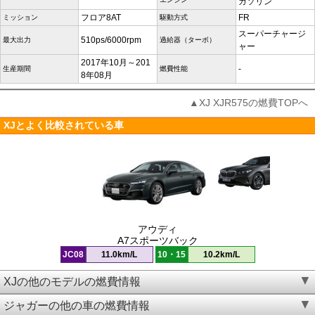
ガソリン
フロア8AT
FR
ミッション
駆動方式
スーパーチャージ
510ps/6000rpm
最大出力
過給器（ターボ）
ャー
2017年10月～201
-
生産期間
燃費性能
8年08月
▲XJ XJR575の燃費TOPへ
XJとよく比較されている車
アウディ
A7スポーツバック
JC08
11.0km/L
10・15
10.2km/L
XJの他のモデルの燃費情報
ジャガーの他の車の燃費情報