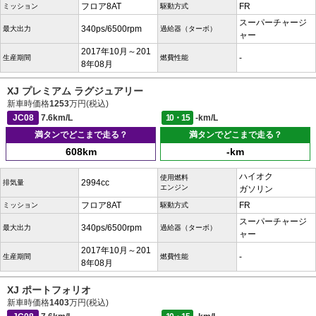
フロア8AT
FR
ミッション
駆動方式
スーパーチャージ
340ps/6500rpm
最大出力
過給器（ターボ）
ャー
2017年10月～201
-
生産期間
燃費性能
8年08月
XJ プレミアム ラグジュアリー
新車時価格
1253
万円(税込)
JC08
7.6km/L
10・15
-km/L
満タンでどこまで走る？
満タンでどこまで走る？
608km
-km
ハイオク
使用燃料
2994cc
排気量
エンジン
ガソリン
フロア8AT
FR
ミッション
駆動方式
スーパーチャージ
340ps/6500rpm
最大出力
過給器（ターボ）
ャー
2017年10月～201
-
生産期間
燃費性能
8年08月
XJ ポートフォリオ
新車時価格
1403
万円(税込)