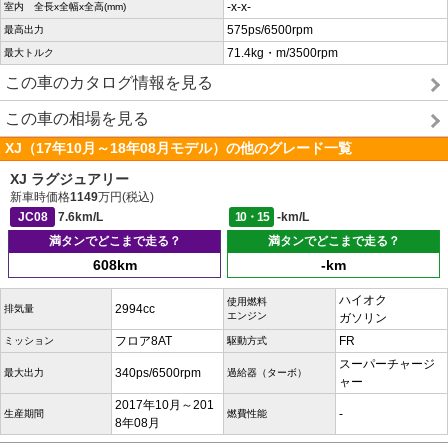
-x-x-
室内 全長x全幅x全高(mm)
575ps/6500rpm
最高出力
71.4kg・m/3500rpm
最大トルク
この車のカタログ情報を見る
この車の相場を見る
XJ（17年10月～18年08月モデル）の他のグレード一覧
XJ ラグジュアリー
新車時価格
1149
万円(税込)
JC08
7.6km/L
10・15
-km/L
満タンでどこまで走る？
満タンでどこまで走る？
608km
-km
ハイオク
使用燃料
2994cc
排気量
エンジン
ガソリン
フロア8AT
FR
ミッション
駆動方式
スーパーチャージ
340ps/6500rpm
最大出力
過給器（ターボ）
ャー
2017年10月～201
-
生産期間
燃費性能
8年08月