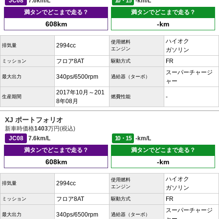
JC08
7.6km/L
10・15
-km/L
満タンでどこまで走る？
満タンでどこまで走る？
608km
-km
ハイオク
使用燃料
2994cc
排気量
エンジン
ガソリン
フロア8AT
FR
ミッション
駆動方式
スーパーチャージ
340ps/6500rpm
最大出力
過給器（ターボ）
ャー
2017年10月～201
-
生産期間
燃費性能
8年08月
XJ ポートフォリオ
新車時価格
1403
万円(税込)
JC08
7.6km/L
10・15
-km/L
満タンでどこまで走る？
満タンでどこまで走る？
608km
-km
ハイオク
使用燃料
2994cc
排気量
エンジン
ガソリン
フロア8AT
FR
ミッション
駆動方式
スーパーチャージ
340ps/6500rpm
最大出力
過給器（ターボ）