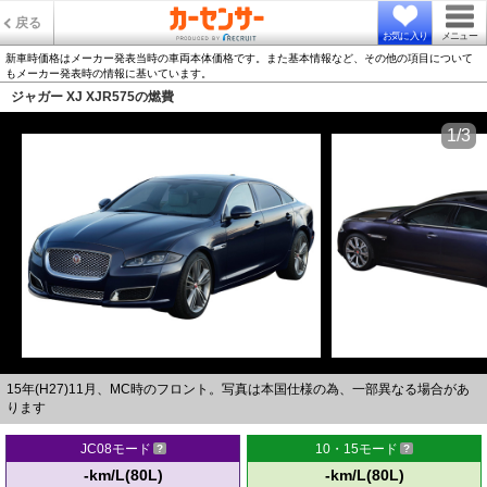
戻る
お気に入り
メニュー
新車時価格はメーカー発表当時の車両本体価格です。また基本情報など、その他の項目について
もメーカー発表時の情報に基いています。
ジャガー XJ XJR575の燃費
1/3
15年(H27)11月、MC時のフロント。写真は本国仕様の為、一部異なる場合があ
ります
JC08モード
10・15モード
-km/L(80L)
-km/L(80L)