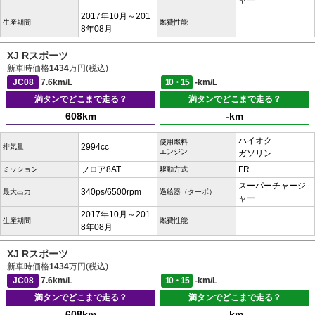
ャー
2017年10月～201
-
生産期間
燃費性能
8年08月
XJ Rスポーツ
新車時価格
1434
万円(税込)
JC08
7.6km/L
10・15
-km/L
満タンでどこまで走る？
満タンでどこまで走る？
608km
-km
ハイオク
使用燃料
2994cc
排気量
エンジン
ガソリン
フロア8AT
FR
ミッション
駆動方式
スーパーチャージ
340ps/6500rpm
最大出力
過給器（ターボ）
ャー
2017年10月～201
-
生産期間
燃費性能
8年08月
XJ Rスポーツ
新車時価格
1434
万円(税込)
JC08
7.6km/L
10・15
-km/L
満タンでどこまで走る？
満タンでどこまで走る？
608km
-km