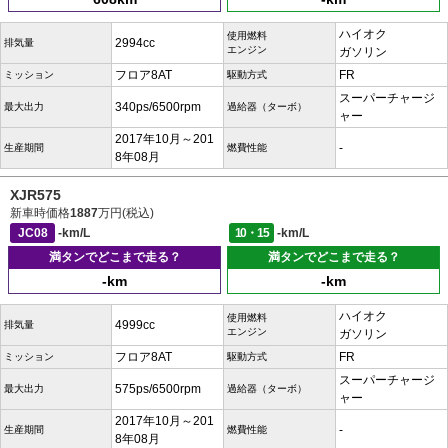
ハイオク
使用燃料
2994cc
排気量
エンジン
ガソリン
フロア8AT
FR
ミッション
駆動方式
スーパーチャージ
340ps/6500rpm
最大出力
過給器（ターボ）
ャー
2017年10月～201
-
生産期間
燃費性能
8年08月
XJR575
新車時価格
1887
万円(税込)
JC08
-km/L
10・15
-km/L
満タンでどこまで走る？
満タンでどこまで走る？
-km
-km
ハイオク
使用燃料
4999cc
排気量
エンジン
ガソリン
フロア8AT
FR
ミッション
駆動方式
スーパーチャージ
575ps/6500rpm
最大出力
過給器（ターボ）
ャー
2017年10月～201
-
生産期間
燃費性能
8年08月