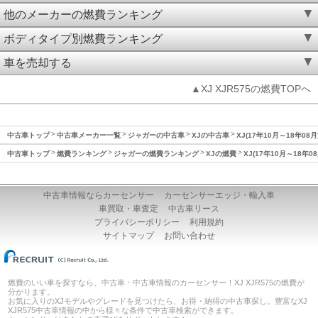
他のメーカーの燃費ランキング
ボディタイプ別燃費ランキング
車を売却する
▲XJ XJR575の燃費TOPへ
中古車トップ
中古車メーカー一覧
ジャガーの中古車
XJの中古車
XJ(17年10月～18年08
中古車トップ
燃費ランキング
ジャガーの燃費ランキング
XJの燃費
XJ(17年10月～18年0
中古車情報ならカーセンサー
カーセンサーエッジ・輸入車
車買取・車査定
中古車リース
プライバシーポリシー
利用規約
サイトマップ
お問い合わせ
燃費のいい車を探すなら、中古車・中古車情報のカーセンサー！XJ XJR575の燃費が
分かります。
お気に入りのXJモデルやグレードを見つけたら、お得・納得の中古車探し。豊富なXJ
XJR575中古車情報の中から様々な条件で中古車検索ができます。