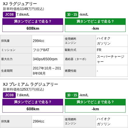
XJ ラグジュアリー
新車時価格
1149
万円(税込)
JC08
7.6km/L
10・15
-km/L
満タンでどこまで走る？
満タンでどこまで走る？
608km
-km
ハイオク
使用燃料
2994cc
排気量
エンジン
ガソリン
フロア8AT
FR
ミッション
駆動方式
スーパーチャージ
340ps/6500rpm
最大出力
過給器（ターボ）
ャー
2017年10月～201
-
生産期間
燃費性能
8年08月
XJ プレミアム ラグジュアリー
新車時価格
1253
万円(税込)
JC08
7.6km/L
10・15
-km/L
満タンでどこまで走る？
満タンでどこまで走る？
608km
-km
ハイオク
使用燃料
2994cc
排気量
エンジン
ガソリン