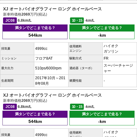
XJ オートバイオグラフィー ロング ホイールベース
新車時価格
2069
万円(税込)
JC08
6.8km/L
10・15
-km/L
満タンでどこまで走る？
満タンでどこまで走る？
544km
-km
ハイオク
使用燃料
4999cc
排気量
エンジン
ガソリン
フロア8AT
FR
ミッション
駆動方式
スーパーチャージ
510ps/6000rpm
最大出力
過給器（ターボ）
ャー
2017年10月～201
-
生産期間
燃費性能
8年08月
XJ オートバイオグラフィー ロング ホイールベース
新車時価格
2069
万円(税込)
JC08
6.8km/L
10・15
-km/L
満タンでどこまで走る？
満タンでどこまで走る？
544km
-km
ハイオク
使用燃料
4999cc
排気量
エンジン