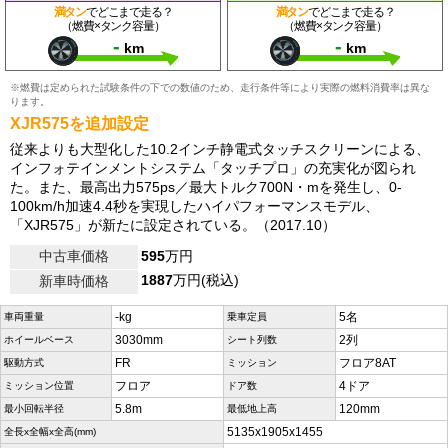
満タン
でどこまで走る？
満タン
でどこまで走る？
（燃費×タンク容量）
（燃費×タンク容量）
-
-
km
km
※燃費は定められた試験条件の下での数値のため、走行条件等により実際の燃料消費率は異な
ります。
XJR575を追加設定
従来よりも大型化した10.2インチ静電式タッチスクリーンによる、
インフォテインメントシステム「タッチプロ」の充実化が図られ
た。また、最高出力575ps／最大トルク700N・mを発生し、0-
100km/h加速4.4秒を実現したハイパフォーマンスモデル、
「XJR575」が新たに設定されている。（2017.10）
中古車価格
595
万円
1887
万円(税込)
新車時価格
-kg
5名
車両重量
乗車定員
3030mm
2列
ホイールベース
シート列数
FR
フロア8AT
駆動方式
ミッション
フロア
4ドア
ミッション位置
ドア数
5.8m
120mm
最小回転半径
最低地上高
5135x1905x1455
全長x全幅x全高(mm)