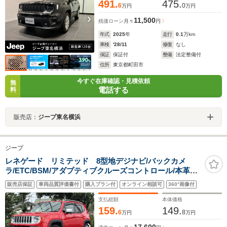
491.
475.
6
0
万円
万円
11,500
残価ローン
月々
円
年式
2025
年
走行
0.1
万km
車検
'28/11
修復
なし
保証
保証付
整備
法定整備付
住所
東京都町田市
今すぐ在庫確認・見積依頼
無
電話する
料
販売店：
ジープ東名横浜
ジープ
レネゲード リミテッド 8型地デジナビ/バックカメ
ラ/ETC/BSM/アダプティブクルーズコントロール/本革シ
ート/AC100V/パワーシート/シートヒーター/ステアリング
販売店保証
車両品質評価書付
購入プラン付
オンライン相談可
360°画像付
ヒーター/ルーフレール/フォグライト/電動パーキングブレ
ーキ/衝突軽減
支払総額
本体価格
159.
149.
6
8
万円
万円