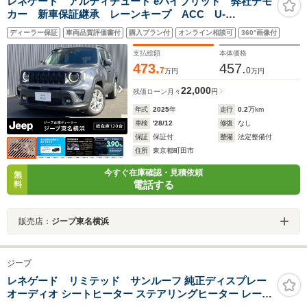
レネゲード アルティチュード eハイブリッド 弊社デモ
カー 新車保証継承 レーンキープ ACC U-
Connect ETC2.0 シートヒーター LED 純正17イン
ディーラー保証
車両品質評価書付
購入プラン付
オンライン相談可
360°画像付
チAW BSM
支払総額
本体価格
473.
457.
7
0
万円
万円
22,000
残価ローン
月々
円
年式
2025
年
走行
0.2
万km
車検
'28/12
修復
なし
保証
保証付
整備
法定整備付
住所
東京都町田市
今すぐ在庫確認・見積依頼
無
電話する
料
販売店：
ジープ東名横浜
ジープ
レネゲード リミテッド サンルーフ 純正ディスプレー
オーディオ シートヒーター ステアリングヒーター レーダ
ークルーズコントロール 前後ドライブレコーダー パワー