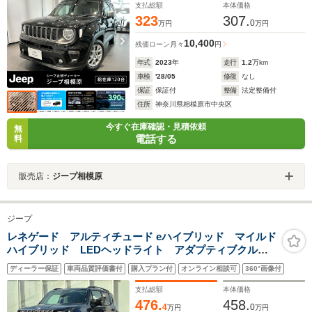
キーレス
支払総額
本体価格
323
307.
0
万円
万円
10,400
残価ローン
月々
円
年式
2023
年
走行
1.2
万km
車検
'28/05
修復
なし
保証
保証付
整備
法定整備付
住所
神奈川県相模原市中央区
今すぐ在庫確認・見積依頼
無
電話する
料
販売店：
ジープ相模原
ジープ
レネゲード アルティチュード eハイブリッド マイルド
ハイブリッド LEDヘッドライト アダプティブクルコ
ン レザーシート シート&ステアリングヒーター デュ
ディーラー保証
車両品質評価書付
購入プラン付
オンライン相談可
360°画像付
アルペインパノラミックサンルーフ 10.1インチUコネク
ト AppleCarPlay 登録済未使用車
支払総額
本体価格
476.
458.
4
0
万円
万円