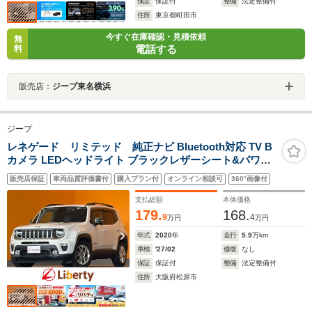
保証
保証付
整備
法定整備付
住所
東京都町田市
今すぐ在庫確認・見積依頼
無
電話する
料
販売店：
ジープ東名横浜
ジープ
レネゲード リミテッド 純正ナビ Bluetooth対応 TV B
カメラ LEDヘッドライト ブラックレザーシート&パワー
シート 革巻きステアリング クルーズコントロール 障害物
販売店保証
車両品質評価書付
購入プラン付
オンライン相談可
360°画像付
センサー ETC 純正アルミホイール
支払総額
本体価格
179.
168.
9
4
万円
万円
年式
2020
年
走行
5.9
万km
車検
'27/02
修復
なし
保証
保証付
整備
法定整備付
住所
大阪府松原市