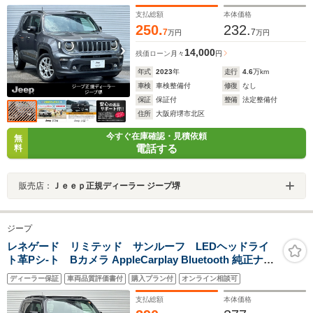
トロ-ル シ-トヒ-タ- リアトラフィックモニタ- レーンキー
プアシスト 認定中古車保証
支払総額
本体価格
250.
232.
7
7
万円
万円
14,000
残価ローン
月々
円
年式
2023
年
走行
4.6
万km
車検
車検整備付
修復
なし
保証
保証付
整備
法定整備付
住所
大阪府堺市北区
今すぐ在庫確認・見積依頼
無
電話する
料
販売店：
Ｊｅｅｐ正規ディーラー ジープ堺
ジープ
レネゲード リミテッド サンルーフ LEDヘッドライ
ト革Pシ-ト Bカメラ AppleCarplay Bluetooth 純正ナビ
ゲ-ション 前面衝突警報 障害物センサー アダプティブク
ディーラー保証
車両品質評価書付
購入プラン付
オンライン相談可
ルーズコントロ-ル シ-トヒ-タ- リアトラフィックモニタ-
認定中古車保証付
支払総額
本体価格