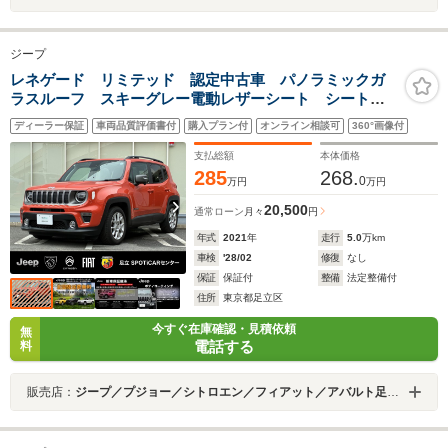
ジープ
レネゲード リミテッド 認定中古車 パノラミックガ
ラスルーフ スキーグレー電動レザーシート シートヒ
ーター LEDライト 純正ナビ&地デジテレビ バックカ
ディーラー保証
車両品質評価書付
購入プラン付
オンライン相談可
360°画像付
メラ ETC2.0 AppleCarPlay アダプティブオートクル
ーズコントロール
支払総額
本体価格
285
268.
0
万円
万円
20,500
通常ローン
月々
円
年式
2021
年
走行
5.0
万km
車検
'28/02
修復
なし
保証
保証付
整備
法定整備付
住所
東京都足立区
今すぐ在庫確認・見積依頼
無
電話する
料
販売店：
ジープ／プジョー／シトロエン／フィアット／アバルト足立ＳＰＯＴｉＣＡＲセンター