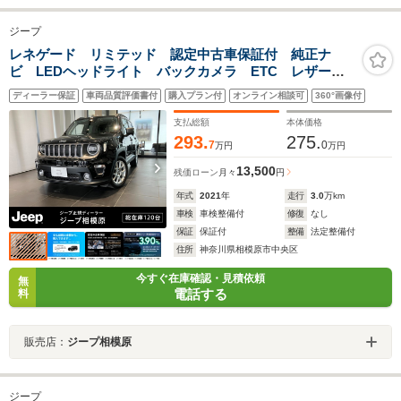
ジープ
レネゲード リミテッド 認定中古車保証付 純正ナ
ビ LEDヘッドライト バックカメラ ETC レザーシ
ート シートヒーター 電動パワーシート 障害物セン
ディーラー保証
車両品質評価書付
購入プラン付
オンライン相談可
360°画像付
サー 衝突軽減ブレーキ スマートキー アダプティブ
クルーズコントロール
支払総額
本体価格
293.
275.
7
0
万円
万円
13,500
残価ローン
月々
円
年式
2021
年
走行
3.0
万km
車検
車検整備付
修復
なし
保証
保証付
整備
法定整備付
住所
神奈川県相模原市中央区
今すぐ在庫確認・見積依頼
無
電話する
料
販売店：
ジープ相模原
ジープ