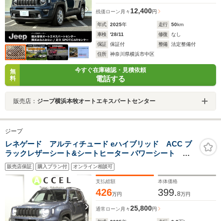
12,400
残価ローン
月々
円
年式
2025
年
走行
50
km
車検
'28/11
修復
なし
保証
保証付
整備
法定整備付
住所
神奈川県横浜市中区
今すぐ在庫確認・見積依頼
無
電話する
料
販売店：
ジープ横浜本牧オートエキスパートセンター
ジープ
レネゲード アルティチュード eハイブリッド ACC ブ
ラックレザーシート&シートヒーター パワーシート カ
ープレイ対応ディスプレイオーディオ バックカメラ
販売店保証
購入プラン付
オンライン相談可
レーンアシスト ブラインドアシスト LEDヘッドライ
ト マイルドハイブリッド 新車保証
支払総額
本体価格
426
399.
8
万円
万円
25,800
通常ローン
月々
円