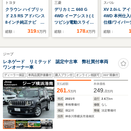
トヨタ
三菱
スバル
クラウン ハイブリッ
デリカミニ 660 G
XV 2.0i-L 
ド 2.5 RS アドバンス
4WD イーアシスト(ミ
4WD 本州仕入
8インチ純正ナビ バ
ツビシ)/電動スライド
仕様/ワイパー
ックカメラ 衝突被害
ドア/シートヒーター
サー/LEDヘ
319
178
総額：
.5
万円
総額：
.8
万円
総額：
軽減システム レーダ
前席/車線逸脱防止支
ト/フロントフ
ークルーズ 禁煙車
援システム/禁煙車/ア
ンプ/リヤフォ
ハーフレザーシート
ルミホイール 純正 15
プ/レーダーク
ジープ
ドラレコ コーナーセ
インチ/パワーウイン
コントロール/
ンサー LEDヘッド
ドウ/エンジンスター
ライブレコー
レネゲード リミテッド 認定中古車 弊社買付車両
ワンオーナー車
ビルトインETC 純正
トボタン
ー/ETC/17
18インチアルミ オ
アルミ/バック
ディーラー保証
車両品質評価書付
購入プラン付
オンライン相談可
360°画像付
ートハイビーム
ナノイー
支払総額
本体価格
261.
249.
5
0
万円
万円
年式
2021
年
走行
2.6
万km
車検
車検整備付
修復
なし
保証
保証付
整備
法定整備付
住所
神奈川県横浜市港南区