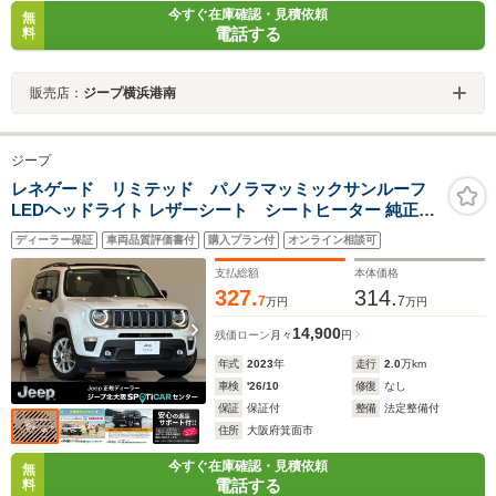
今すぐ在庫確認・見積依頼
無
電話する
料
販売店：
ジープ横浜港南
ジープ
レネゲード リミテッド パノラマッミックサンルーフ
LEDヘッドライト レザーシート シートヒーター 純正
AW AppleCarplay Bluetooth ACC 純正ナビゲーション
ディーラー保証
車両品質評価書付
購入プラン付
オンライン相談可
前面衝突警報 バックカメラ 認定中古車保証
支払総額
本体価格
327.
314.
7
7
万円
万円
14,900
残価ローン
月々
円
年式
2023
年
走行
2.0
万km
車検
'26/10
修復
なし
保証
保証付
整備
法定整備付
住所
大阪府箕面市
今すぐ在庫確認・見積依頼
無
電話する
料