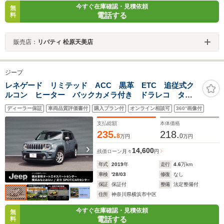
今すぐ在庫確認・見積依頼
無
電話する
料
販売店：
リバティ 松原天美店
ジープ
レネゲード リミテッド ACC 黒革 ETC 追従式ク
ルコン ヒーター バックカメラ付き ドラレコ ター
ボ車 電動シート LEDライト キーレスエントリー
ディーラー保証
車両品質評価書付
購入プラン付
オンライン相談可
360°画像付
車線逸脱警告 禁煙 ABS認定中古車
支払総額
本体価格
235.
218.
8
0
万円
万円
14,600
残価ローン
月々
円
年式
2019
年
走行
4.6
万km
車検
'28/03
修復
なし
保証
保証付
整備
法定整備付
住所
神奈川県横浜市中区
今すぐ在庫確認・見積依頼
無
電話する
料