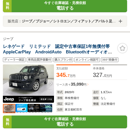
今すぐ在庫確認・見積依頼
無
電話する
料
販売店：
ジープ／プジョー／シトロエン／フィアット／アバルト足立ＳＰＯＴｉＣＡＲセンター
ジープ
レネゲード リミテッド 認定中古車保証1年無償付帯
AppleCarPlay AndroidAuto Bluetoothオーディオ
フルレザー シートヒーター 純正17インチアルミホイ
ディーラー保証
車両品質評価書付
購入プラン付
オンライン相談可
360°画像付
ール
支払総額
本体価格
345.
327.
7
0
万円
万円
35,090
リース
月々
円
年式
2023
年
走行
1.3
万km
車検
車検整備付
修復
なし
保証
保証付
整備
法定整備付
住所
東京都町田市
今すぐ在庫確認・見積依頼
無
電話する
料