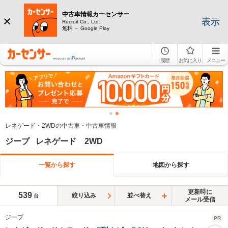
中古車情報カーセンサー
表示
Recruit Co., Ltd.
無料 － Google Play
履歴
お気に入り
メニュー
レネゲード・2WDの中古車・中古車情報
ジープ レネゲード 2WD
一覧から探す
地図から探す
更新時に
539
絞り込み
並べ替え
台
メール受信
ジープ
PR