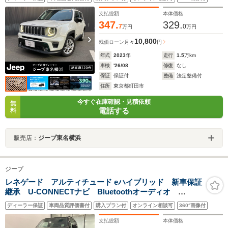
支払総額
本体価格
347.
329.
7
0
万円
万円
10,800
残価ローン
月々
円
年式
2023
年
走行
1.5
万km
車検
'26/08
修復
なし
保証
保証付
整備
法定整備付
住所
東京都町田市
今すぐ在庫確認・見積依頼
無
電話する
料
販売店：
ジープ東名横浜
ジープ
レネゲード アルティチュード eハイブリッド 新車保証
継承 U-CONNECTナビ Bluetoothオーディオ
ApplecarPlay AndroidAuto 純正17インチアルミホイ
ディーラー保証
車両品質評価書付
購入プラン付
オンライン相談可
360°画像付
ール
支払総額
本体価格