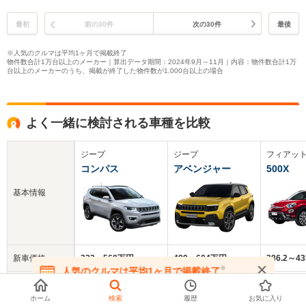
最初
前の30件
次の30件
最後
※人気のクルマは平均1ヶ月で掲載終了
物件数合計1万台以上のメーカー｜算出データ期間：2024年9月～11月｜内容：物件数合計1万
台以上のメーカーのうち、掲載が終了した物件数が1,000台以上の場合
よく一緒に検討される車種を比較
ジープ
ジープ
フィアッ
コンパス
アベンジャー
500X
基本情報
新車価格
323～568万円
499～604万円
286.2～4
※
人気のクルマは平均1ヶ月で掲載終了
在庫が無くなる前にお問い合わせください
中古車
265.4万円
381万円
158.7万円
平均価格
ホーム
検索
履歴
お気に入り