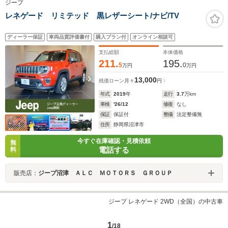
ジープ
レネゲード リミテッド 黒レザーシート/ナビ/TV
ディーラー保証
車両品質評価書付
購入プラン付
オンライン相談可
支払総額
本体価格
211.
195.
5
0
万円
万円
13,000
残価ローン
月々
円
年式
2019
年
走行
3.7
万km
車検
'26/12
修復
なし
保証
保証付
整備
法定整備無
住所
静岡県沼津市
今すぐ在庫確認・見積依頼
無
電話する
料
販売店：
ジープ沼津 ＡＬＣ ＭＯＴＯＲＳ ＧＲＯＵＰ
ジープ レネゲード 2WD（全国）の中古車
1
/18