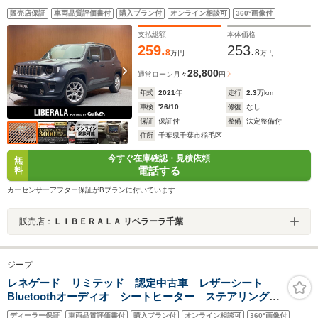
ト シートヒーター パワーシート LEDヘッドライ
販売店保証
車両品質評価書付
購入プラン付
オンライン相談可
360°画像付
ト オートライト レーンキープアシスト 純正17イン
チAW ETC
支払総額
本体価格
259.
253.
8
8
万円
万円
28,800
通常ローン
月々
円
年式
2021
年
走行
2.3
万km
車検
'26/10
修復
なし
保証
保証付
整備
法定整備付
住所
千葉県千葉市稲毛区
今すぐ在庫確認・見積依頼
無
電話する
料
カーセンサーアフター保証がBプランに付いています
販売店：
ＬＩＢＥＲＡＬＡ リベラーラ千葉
ジープ
レネゲード リミテッド 認定中古車 レザーシート
Bluetoothオーディオ シートヒーター ステアリングヒ
ーター 17インチアルミホイール
ディーラー保証
車両品質評価書付
購入プラン付
オンライン相談可
360°画像付