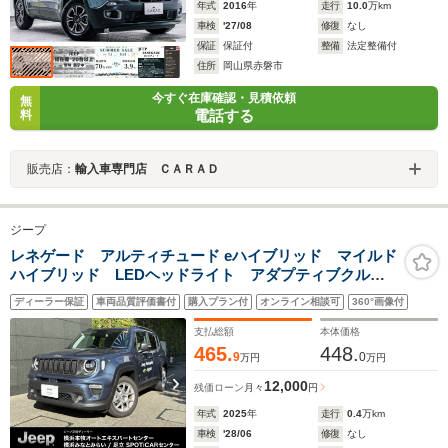
年式
2016
年
走行
10.0
万km
車検
'27/08
修復
なし
保証
保証付
整備
法定整備付
住所
岡山県赤磐市
今すぐ在庫確認・見積依頼
無
電話する
料
販売店：
輸入車専門店 ＣＡＲＡＤ
ジープ
レネゲード アルティチュード eハイブリッド マイルド
ハイブリッド LEDヘッドライト アダプティブクルコ
ン レザーシート シート&ステアリングヒーター デュ
ディーラー保証
車両品質評価書付
購入プラン付
オンライン相談可
360°画像付
アルペインパノラミックサンルーフ 10.1インチUコネク
ト AppleCarPlay 認定中古車
支払総額
本体価格
465.
448.
9
0
万円
万円
12,000
残価ローン
月々
円
年式
2025
年
走行
0.4
万km
車検
'28/06
修復
なし