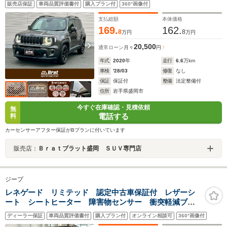
販売店保証
車両品質評価書付
購入プラン付
360°画像付
シート BSM 衝突軽減ブレーキ レーンキープアシスト
LEDヘッドライト
支払総額
本体価格
169.
162.
8
8
万円
万円
20,500
通常ローン
月々
円
年式
2020
年
走行
6.6
万km
車検
'28/03
修復
なし
保証
保証付
整備
法定整備付
住所
岩手県盛岡市
今すぐ在庫確認・見積依頼
無
電話する
料
カーセンサーアフター保証がBプランに付いています
販売店：
Ｂｒａｔブラット盛岡 ＳＵＶ専門店
ジープ
レネゲード リミテッド 認定中古車保証付 レザーシ
ート シートヒーター 障害物センサー 衝突軽減ブレ
ーキ ETC2.0 バックカメラ アダプティブクルーズコ
ディーラー保証
車両品質評価書付
購入プラン付
オンライン相談可
360°画像付
ントロール 純正ナビ オートライト スマートキー