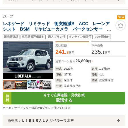
ジープ
NEW
レネゲード リミテッド 衝突軽減B ACC レーンア
シスト BSM リヤビューカメラ パークセンサー 黒
革 シートヒーター パワーシート ステアリングヒー
販売店保証
車両品質評価書付
購入プラン付
オンライン相談可
360°画像付
ター 純正ナビ 12セグ CarPlay BT USB LEDヘ
ッドライト ETC ドラレコ
支払総額
本体価格
241.
235.
8
1
万円
万円
26,800
通常ローン
月々
円
年式
2020
年
走行
1.7
万km
車検
'27/11
修復
なし
保証
保証付
整備
法定整備付
住所
茨城県水戸市
今すぐ在庫確認・見積依頼
無
電話する
料
カーセンサーアフター保証がBプランに付いています
販売店：
ＬＩＢＥＲＡＬＡ リベラーラ水戸