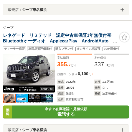
販売店：
ジープ東名横浜
ジープ
レネゲード リミテッド 認定中古車保証1年無償付帯
Bluetoothオーディオ ApplecarPlay AndroidAuto フ
ルレザー シートヒーター ステアリングヒーター 純
ディーラー保証
車両品質評価書付
購入プラン付
オンライン相談可
360°画像付
正17インチアルミホイール
支払総額
本体価格
355.
337.
7
0
万円
万円
6,100
残価ローン
月々
円
年式
2023
年
走行
1.6
万km
車検
'26/09
修復
なし
保証
保証付
整備
法定整備付
住所
東京都町田市
今すぐ在庫確認・見積依頼
無
電話する
料
販売店：
ジープ東名横浜