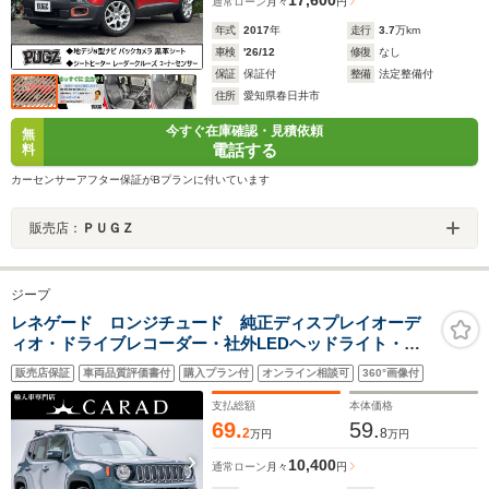
17,600
通常ローン
月々
円
年式
2017
年
走行
3.7
万km
車検
'26/12
修復
なし
保証
保証付
整備
法定整備付
住所
愛知県春日井市
今すぐ在庫確認・見積依頼
無
電話する
料
カーセンサーアフター保証がBプランに付いています
販売店：
ＰＵＧＺ
ジープ
レネゲード ロンジチュード 純正ディスプレイオーデ
ィオ・ドライブレコーダー・社外LEDヘッドライト・ビ
ーツサウンド・ソナーセンサー・クルーズコントロー
販売店保証
車両品質評価書付
購入プラン付
オンライン相談可
360°画像付
ル・電子パーキング・アイドリングストップ・
Bluetooth・プッシュスタート・ETC
支払総額
本体価格
69.
59.
2
8
万円
万円
10,400
通常ローン
月々
円