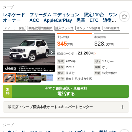
ジープ
レネゲード フリーダム エディション 限定110台 ワン
オーナー ACC AppleCarPlay 黒革 ETC 追従式
クルコン ヒーター バックカメラ付き ターボ車 電
ディーラー保証
車両品質評価書付
購入プラン付
オンライン相談可
360°画像付
動シート LEDライト キーレスエントリー 車線逸脱
警告 禁煙 ABS 認定中古車
支払総額
本体価格
345
328.
0
万円
万円
21,200
残価ローン
月々
円
年式
2024
年
走行
1.1
万km
車検
'27/07
修復
なし
保証
保証付
整備
法定整備付
住所
神奈川県横浜市中区
今すぐ在庫確認・見積依頼
無
電話する
料
販売店：
ジープ横浜本牧オートエキスパートセンター
ジープ