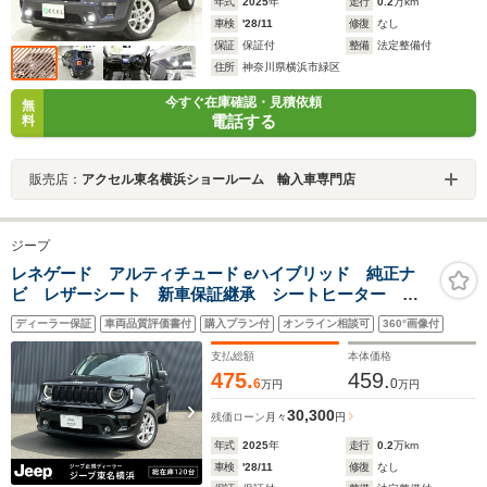
年式
2025
年
走行
0.2
万km
車検
'28/11
修復
なし
保証
保証付
整備
法定整備付
住所
神奈川県横浜市緑区
今すぐ在庫確認・見積依頼
無
電話する
料
販売店：
アクセル東名横浜ショールーム 輸入車専門店
ジープ
レネゲード アルティチュード eハイブリッド 純正ナ
ビ レザーシート 新車保証継承 シートヒーター 障
害物センサー 衝突軽減ブレーキ LEDヘッドライト
ディーラー保証
車両品質評価書付
購入プラン付
オンライン相談可
360°画像付
バックカメラ ETC2.0 ステアリングヒーター アダプ
ティブクルーズコントロール
支払総額
本体価格
475.
459.
6
0
万円
万円
30,300
残価ローン
月々
円
年式
2025
年
走行
0.2
万km
車検
'28/11
修復
なし