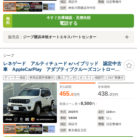
保証
保証付
整備
法定整備付
住所
神奈川県横浜市中区
今すぐ在庫確認・見積依頼
無
電話する
料
販売店：
ジープ横浜本牧オートエキスパートセンター
ジープ
レネゲード アルティチュード eハイブリッド 認定中古
車 AppleCarPlay アダプティブクルーズコントロー
ル レザーシート シートヒーター バックカメラ
ディーラー保証
車両品質評価書付
購入プラン付
オンライン相談可
360°画像付
LEDライト スマートキー ルーフレール ETC2.0
bluetooth
支払総額
本体価格
455.
438.
8
0
万円
万円
8,500
残価ローン
月々
円
年式
2025
年
走行
110
km
車検
'28/08
修復
なし
保証
保証付
整備
法定整備付
住所
東京都足立区