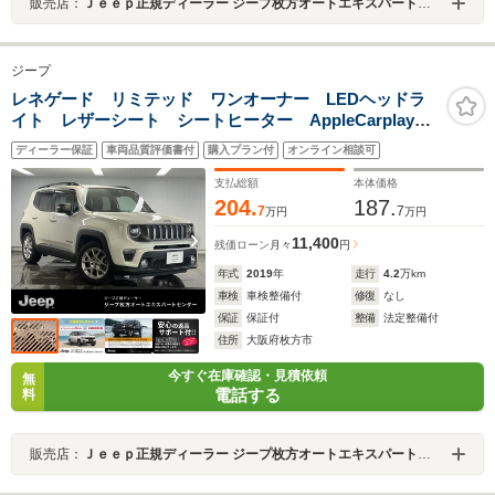
販売店：
Ｊｅｅｐ正規ディーラー ジープ枚方オートエキスパートセンター
ジープ
レネゲード リミテッド ワンオーナー LEDヘッドラ
イト レザーシート シートヒーター AppleCarplay
Bluetooth 純正ナビゲーション 前面衝突警報 アダプ
ディーラー保証
車両品質評価書付
購入プラン付
オンライン相談可
ティブクルーズコントロール バックカメラ
支払総額
本体価格
204.
187.
7
7
万円
万円
11,400
残価ローン
月々
円
年式
2019
年
走行
4.2
万km
車検
車検整備付
修復
なし
保証
保証付
整備
法定整備付
住所
大阪府枚方市
今すぐ在庫確認・見積依頼
無
電話する
料
販売店：
Ｊｅｅｐ正規ディーラー ジープ枚方オートエキスパートセンター