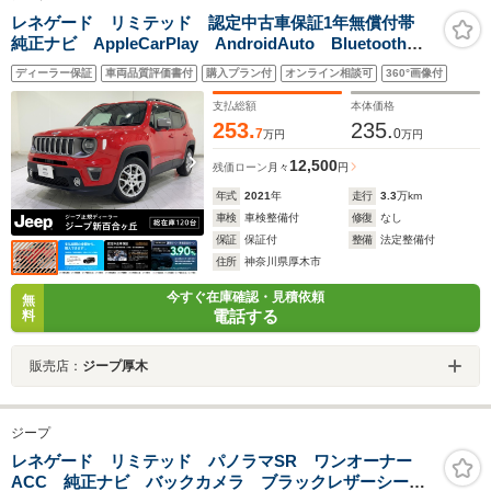
レネゲード リミテッド 認定中古車保証1年無償付帯
純正ナビ AppleCarPlay AndroidAuto Bluetoothオ
ーディオ フルレザー シートヒーター ステアリング
ディーラー保証
車両品質評価書付
購入プラン付
オンライン相談可
360°画像付
ヒーター
支払総額
本体価格
253.
235.
7
0
万円
万円
12,500
残価ローン
月々
円
年式
2021
年
走行
3.3
万km
車検
車検整備付
修復
なし
保証
保証付
整備
法定整備付
住所
神奈川県厚木市
今すぐ在庫確認・見積依頼
無
電話する
料
販売店：
ジープ厚木
ジープ
レネゲード リミテッド パノラマSR ワンオーナー
ACC 純正ナビ バックカメラ ブラックレザーシー