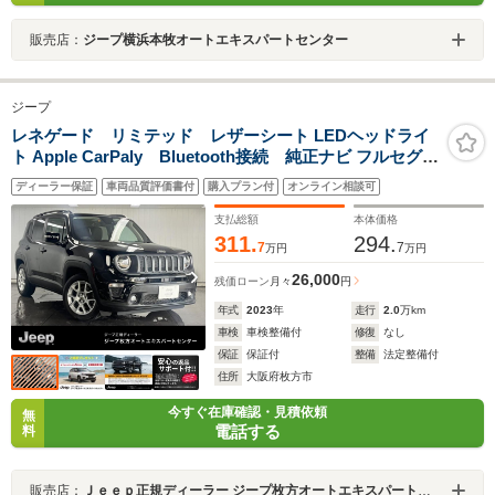
販売店：
ジープ横浜本牧オートエキスパートセンター
ジープ
レネゲード リミテッド レザーシート LEDヘッドライ
ト Apple CarPaly Bluetooth接続 純正ナビ フルセグ
バックカメラ ステアリングヒーター アダクティブクルー
ディーラー保証
車両品質評価書付
購入プラン付
オンライン相談可
ズコントロール 認定中古車保証
支払総額
本体価格
311.
294.
7
7
万円
万円
26,000
残価ローン
月々
円
年式
2023
年
走行
2.0
万km
車検
車検整備付
修復
なし
保証
保証付
整備
法定整備付
住所
大阪府枚方市
今すぐ在庫確認・見積依頼
無
電話する
料
販売店：
Ｊｅｅｐ正規ディーラー ジープ枚方オートエキスパートセンター