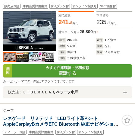
革 シートヒーター パワーシート ステアリングヒー
販売店保証
車両品質評価書付
購入プラン付
オンライン相談可
360°画像付
ター 純正ナビ 12セグ CarPlay BT USB LEDヘ
ッドライト ETC ドラレコ
支払総額
本体価格
241.
235.
8
1
万円
万円
26,800
通常ローン
月々
円
年式
2020
年
走行
1.7
万km
車検
'27/11
修復
なし
保証
保証付
整備
法定整備付
住所
茨城県水戸市
今すぐ在庫確認・見積依頼
無
電話する
料
カーセンサーアフター保証がBプランに付いています
販売店：
ＬＩＢＥＲＡＬＡ リベラーラ水戸
ジープ
レネゲード リミテッド LEDライト革Pシ-ト
AppleCarplayBカメラETC Bluetooth 純正ナビゲ-ション
前面衝突警報 障害物センサー アダプティブクルーズコン
ディーラー保証
車両品質評価書付
購入プラン付
オンライン相談可