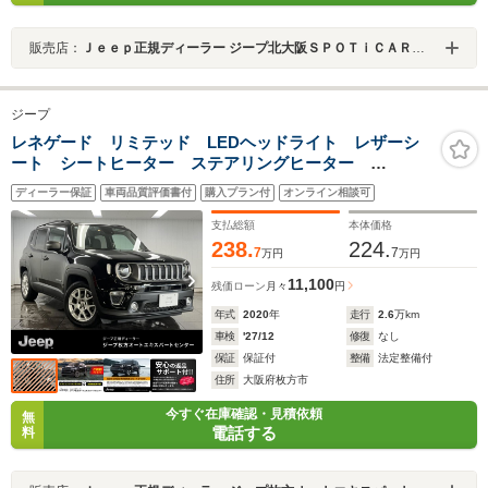
販売店：
Ｊｅｅｐ正規ディーラー ジープ北大阪ＳＰＯＴｉＣＡＲセンター
ジープ
レネゲード リミテッド LEDヘッドライト レザーシ
ート シートヒーター ステアリングヒーター
AppleCarPlay Bluetooth 純正ナビゲーション 前面
ディーラー保証
車両品質評価書付
購入プラン付
オンライン相談可
衝突警報 アダプティブクルーズコントロール バック
カメラ 認定中古車保証
支払総額
本体価格
238.
224.
7
7
万円
万円
11,100
残価ローン
月々
円
年式
2020
年
走行
2.6
万km
車検
'27/12
修復
なし
保証
保証付
整備
法定整備付
住所
大阪府枚方市
今すぐ在庫確認・見積依頼
無
電話する
料