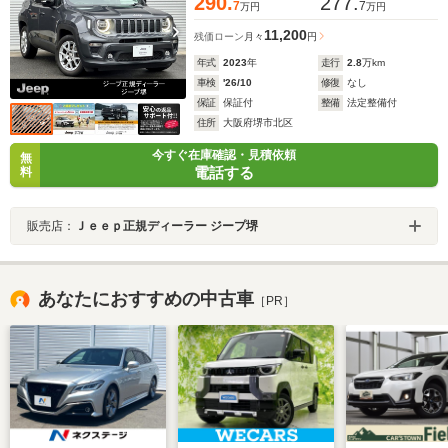
290.
277.
7
7
万円
万円
11,200
残価ローン
月々
円
年式
2023
年
走行
2.8
万km
車検
'26/10
修復
なし
保証
保証付
整備
法定整備付
住所
大阪府堺市北区
今すぐ在庫確認・見積依頼
無
電話する
料
販売店：
Ｊｅｅｐ正規ディーラー ジープ堺
あなたにおすすめの中古車
［PR］