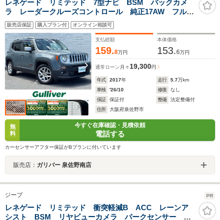
レネゲード リミテッド 7型ナビ BSM バックカメ
ラ レーダークルーズコントロール 純正17AW フルセ
グ DVD再生 合皮革シート 前席パワーシート 前席
販売店保証
購入プラン付
オンライン相談可
シートヒーター ステアリングヒーター ドラレコ
ETC スマートキ
支払総額
本体価格
159.
153.
8
6
万円
万円
19,300
通常ローン
月々
円
年式
2017
年
走行
5.7
万km
車検
'26/10
修復
なし
保証
保証付
整備
法定整備付
住所
大阪府泉佐野市
今すぐ在庫確認・見積依頼
無
電話する
料
カーセンサーアフター保証がBプランに付いています
販売店：
ガリバー 泉佐野南店
ジープ
PR
レネゲード リミテッド 衝突軽減B ACC レーンア
シスト BSM リヤビューカメラ パークセンサー 黒