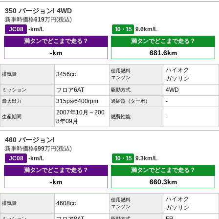
350 バージョンI 4WD
新車時価格
619
万円(税込)
JC08
-km/L
10・15
9.6km/L
満タンでどこまで走る？
満タンでどこまで走る？
-km
681.6km
ハイオク
使用燃料
3456cc
排気量
エンジン
ガソリン
フロア6AT
4WD
ミッション
駆動方式
315ps/6400rpm
-
最大出力
過給器（ターボ）
2007年10月～200
-
生産期間
燃費性能
8年09月
460 バージョンI
新車時価格
699
万円(税込)
JC08
-km/L
10・15
9.3km/L
満タンでどこまで走る？
満タンでどこまで走る？
-km
660.3km
ハイオク
使用燃料
4608cc
排気量
エンジン
ガソリン
ミッション
駆動方式