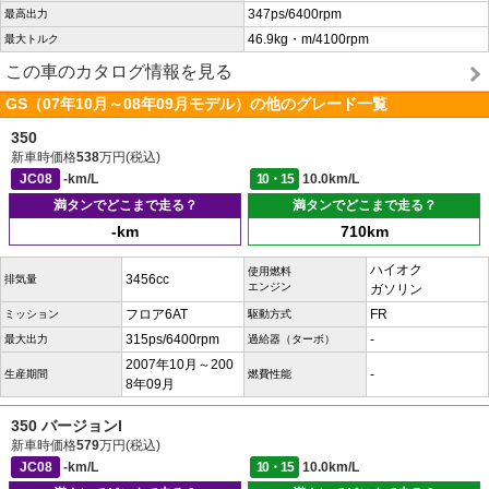
347ps/6400rpm
最高出力
46.9kg・m/4100rpm
最大トルク
この車のカタログ情報を見る
GS（07年10月～08年09月モデル）の他のグレード一覧
350
新車時価格
538
万円(税込)
JC08
-km/L
10・15
10.0km/L
満タンでどこまで走る？
満タンでどこまで走る？
-km
710km
ハイオク
使用燃料
3456cc
排気量
エンジン
ガソリン
フロア6AT
FR
ミッション
駆動方式
315ps/6400rpm
-
最大出力
過給器（ターボ）
2007年10月～200
-
生産期間
燃費性能
8年09月
350 バージョンI
新車時価格
579
万円(税込)
JC08
-km/L
10・15
10.0km/L