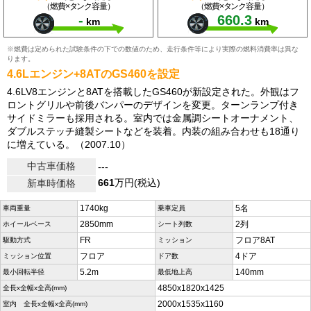
（燃費×タンク容量）
（燃費×タンク容量）
-
660.3
km
km
※燃費は定められた試験条件の下での数値のため、走行条件等により実際の燃料消費率は異な
ります。
4.6Lエンジン+8ATのGS460を設定
4.6LV8エンジンと8ATを搭載したGS460が新設定された。外観はフ
ロントグリルや前後バンパーのデザインを変更。ターンランプ付き
サイドミラーも採用される。室内では金属調シートオーナメント、
ダブルステッチ縫製シートなどを装着。内装の組み合わせも18通り
に増えている。（2007.10）
中古車価格
---
661
万円(税込)
新車時価格
1740kg
5名
車両重量
乗車定員
2850mm
2列
ホイールベース
シート列数
FR
フロア8AT
駆動方式
ミッション
フロア
4ドア
ミッション位置
ドア数
5.2m
140mm
最小回転半径
最低地上高
4850x1820x1425
全長x全幅x全高(mm)
2000x1535x1160
室内 全長x全幅x全高(mm)