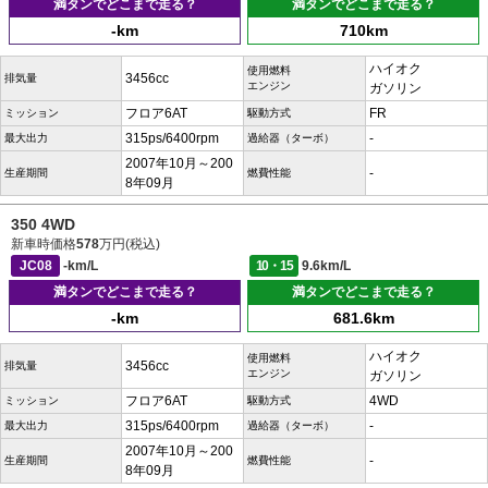
満タンでどこまで走る？
満タンでどこまで走る？
-km
710km
ハイオク
使用燃料
3456cc
排気量
エンジン
ガソリン
フロア6AT
FR
ミッション
駆動方式
315ps/6400rpm
-
最大出力
過給器（ターボ）
2007年10月～200
-
生産期間
燃費性能
8年09月
350 4WD
新車時価格
578
万円(税込)
JC08
-km/L
10・15
9.6km/L
満タンでどこまで走る？
満タンでどこまで走る？
-km
681.6km
ハイオク
使用燃料
3456cc
排気量
エンジン
ガソリン
フロア6AT
4WD
ミッション
駆動方式
315ps/6400rpm
-
最大出力
過給器（ターボ）
2007年10月～200
-
生産期間
燃費性能
8年09月