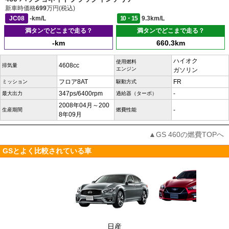
新車時価格
699
万円(税込)
JC08
-km/L
10・15
9.3km/L
満タンでどこまで走る？
満タンでどこまで走る？
-km
660.3km
ハイオク
使用燃料
4608cc
排気量
エンジン
ガソリン
フロア8AT
FR
ミッション
駆動方式
347ps/6400rpm
-
最大出力
過給器（ターボ）
2008年04月～200
-
生産期間
燃費性能
8年09月
▲GS 460の燃費TOPへ
GSとよく比較されている車
日産