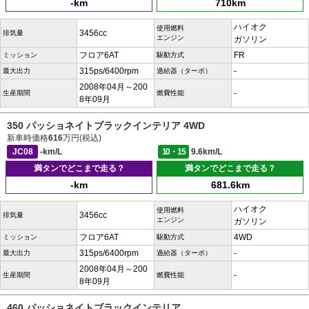
-km
710km
ハイオク
使用燃料
3456cc
排気量
エンジン
ガソリン
フロア6AT
FR
ミッション
駆動方式
315ps/6400rpm
-
最大出力
過給器（ターボ）
2008年04月～200
-
生産期間
燃費性能
8年09月
350 パッショネイトブラックインテリア 4WD
新車時価格
616
万円(税込)
JC08
-km/L
10・15
9.6km/L
満タンでどこまで走る？
満タンでどこまで走る？
-km
681.6km
ハイオク
使用燃料
3456cc
排気量
エンジン
ガソリン
フロア6AT
4WD
ミッション
駆動方式
315ps/6400rpm
-
最大出力
過給器（ターボ）
2008年04月～200
-
生産期間
燃費性能
8年09月
460 パッショネイトブラックインテリア