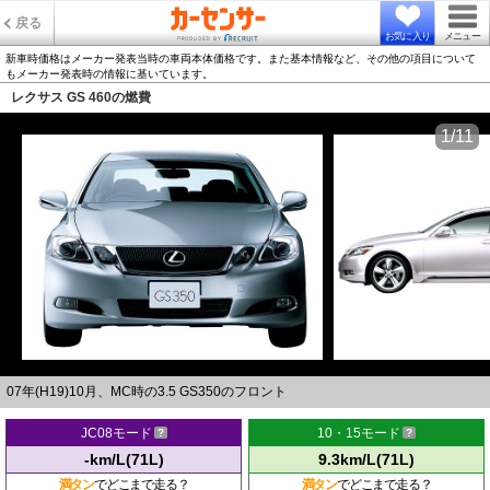
戻る
お気に入り
メニュー
新車時価格はメーカー発表当時の車両本体価格です。また基本情報など、その他の項目について
もメーカー発表時の情報に基いています。
レクサス GS 460の燃費
1/11
07年(H19)10月、MC時の3.5 GS350のフロント
JC08モード
10・15モード
-km/L(71L)
9.3km/L(71L)
満タン
でどこまで走る？
満タン
でどこまで走る？