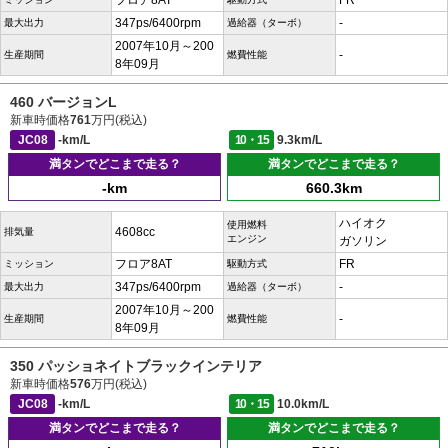
フロア8AT
FR
347ps/6400rpm
-
最大出力
過給器（ターボ）
2007年10月～200
-
生産期間
燃費性能
8年09月
460 バージョンL
新車時価格
761
万円(税込)
JC08
-km/L
10・15
9.3km/L
満タンでどこまで走る？
満タンでどこまで走る？
-km
660.3km
ハイオク
使用燃料
4608cc
排気量
エンジン
ガソリン
フロア8AT
FR
ミッション
駆動方式
347ps/6400rpm
-
最大出力
過給器（ターボ）
2007年10月～200
-
生産期間
燃費性能
8年09月
350 パッショネイトブラックインテリア
新車時価格
576
万円(税込)
JC08
-km/L
10・15
10.0km/L
満タンでどこまで走る？
満タンでどこまで走る？