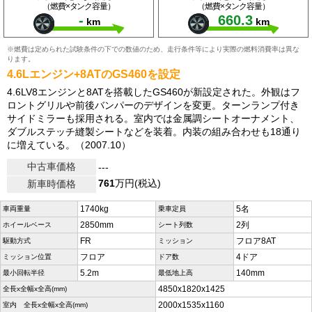
（燃費×タンク容量）
（燃費×タンク容量）
-
660.3
km
km
※燃費は定められた試験条件の下での数値のため、走行条件等により実際の燃料消費率は異な
ります。
4.6Lエンジン+8ATのGS460を設定
4.6LV8エンジンと8ATを搭載したGS460が新設定された。外観はフ
ロントグリルや前後バンパーのデザインを変更。ターンランプ付き
サイドミラーも採用される。室内では金属調シートオーナメント、
ダブルステッチ縫製シートなどを装着。内装の組み合わせも18通り
に増えている。（2007.10）
中古車価格
---
761
万円(税込)
新車時価格
1740kg
5名
車両重量
乗車定員
2850mm
2列
ホイールベース
シート列数
FR
フロア8AT
駆動方式
ミッション
フロア
4ドア
ミッション位置
ドア数
5.2m
140mm
最小回転半径
最低地上高
4850x1820x1425
全長x全幅x全高(mm)
2000x1535x1160
室内 全長x全幅x全高(mm)