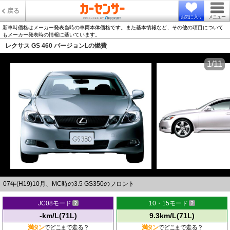
戻る
お気に入り
メニュー
新車時価格はメーカー発表当時の車両本体価格です。また基本情報など、その他の項目について
もメーカー発表時の情報に基いています。
レクサス GS 460 バージョンLの燃費
1/11
07年(H19)10月、MC時の3.5 GS350のフロント
JC08モード
10・15モード
-km/L(71L)
9.3km/L(71L)
満タン
でどこまで走る？
満タン
でどこまで走る？