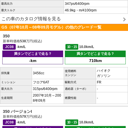
347ps/6400rpm
最高出力
46.9kg・m/4100rpm
最大トルク
この車のカタログ情報を見る
GS（07年10月～08年09月モデル）の他のグレード一覧
350
新車時価格
538
万円(税込)
JC08
-km/L
10・15
10.0km/L
満タンでどこまで走る？
満タンでどこまで走る？
-km
710km
ハイオク
使用燃料
3456cc
排気量
エンジン
ガソリン
フロア6AT
FR
ミッション
駆動方式
315ps/6400rpm
-
最大出力
過給器（ターボ）
2007年10月～200
-
生産期間
燃費性能
8年09月
350 バージョンI
新車時価格
579
万円(税込)
JC08
-km/L
10・15
10.0km/L