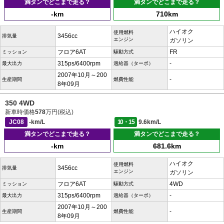
満タンでどこまで走る？
満タンでどこまで走る？
-km
710km
ハイオク
使用燃料
3456cc
排気量
エンジン
ガソリン
フロア6AT
FR
ミッション
駆動方式
315ps/6400rpm
-
最大出力
過給器（ターボ）
2007年10月～200
-
生産期間
燃費性能
8年09月
350 4WD
新車時価格
578
万円(税込)
JC08
-km/L
10・15
9.6km/L
満タンでどこまで走る？
満タンでどこまで走る？
-km
681.6km
ハイオク
使用燃料
3456cc
排気量
エンジン
ガソリン
フロア6AT
4WD
ミッション
駆動方式
315ps/6400rpm
-
最大出力
過給器（ターボ）
2007年10月～200
-
生産期間
燃費性能
8年09月