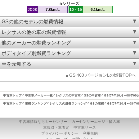
5シリーズ
JC08
7.8km/L
10・15
6.1km/L
GSの他のモデルの燃費情報
レクサスの他の車の燃費情報
他のメーカーの燃費ランキング
ボディタイプ別燃費ランキング
車を売却する
▲GS 460 バージョンLの燃費TOPへ
中古車トップ
中古車メーカー一覧
レクサスの中古車
GSの中古車
GS(07年10月～08年09
中古車トップ
燃費ランキング
レクサスの燃費ランキング
GSの燃費
GS(07年10月～08年
中古車情報ならカーセンサー
カーセンサーエッジ・輸入車
車買取・車査定
中古車リース
プライバシーポリシー
利用規約