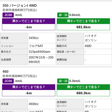
350 バージョンI 4WD
新車時価格
619
万円(税込)
JC08
-km/L
10・15
9.6km/L
満タンでどこまで走る？
満タンでどこまで走る？
-km
681.6km
ハイオク
使用燃料
3456cc
排気量
エンジン
ガソリン
フロア6AT
4WD
ミッション
駆動方式
315ps/6400rpm
-
最大出力
過給器（ターボ）
2007年10月～200
-
生産期間
燃費性能
8年09月
460
新車時価格
661
万円(税込)
JC08
-km/L
10・15
9.3km/L
満タンでどこまで走る？
満タンでどこまで走る？
-km
660.3km
ハイオク
使用燃料
4608cc
排気量
エンジン
ガソリン
ミッション
駆動方式