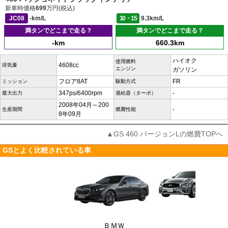
新車時価格
699
万円(税込)
JC08
-km/L
10・15
9.3km/L
満タンでどこまで走る？
満タンでどこまで走る？
-km
660.3km
ハイオク
使用燃料
4608cc
排気量
エンジン
ガソリン
フロア8AT
FR
ミッション
駆動方式
347ps/6400rpm
-
最大出力
過給器（ターボ）
2008年04月～200
-
生産期間
燃費性能
8年09月
▲GS 460 バージョンLの燃費TOPへ
GSとよく比較されている車
ＢＭＷ