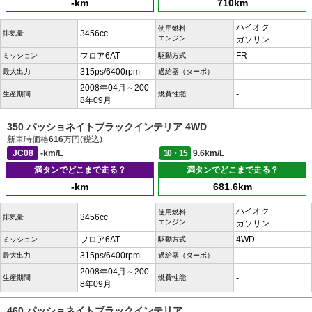
-km
710km
ハイオク
使用燃料
3456cc
排気量
エンジン
ガソリン
フロア6AT
FR
ミッション
駆動方式
315ps/6400rpm
-
最大出力
過給器（ターボ）
2008年04月～200
-
生産期間
燃費性能
8年09月
350 パッショネイトブラックインテリア 4WD
新車時価格
616
万円(税込)
JC08
-km/L
10・15
9.6km/L
満タンでどこまで走る？
満タンでどこまで走る？
-km
681.6km
ハイオク
使用燃料
3456cc
排気量
エンジン
ガソリン
フロア6AT
4WD
ミッション
駆動方式
315ps/6400rpm
-
最大出力
過給器（ターボ）
2008年04月～200
-
生産期間
燃費性能
8年09月
460 パッショネイトブラックインテリア