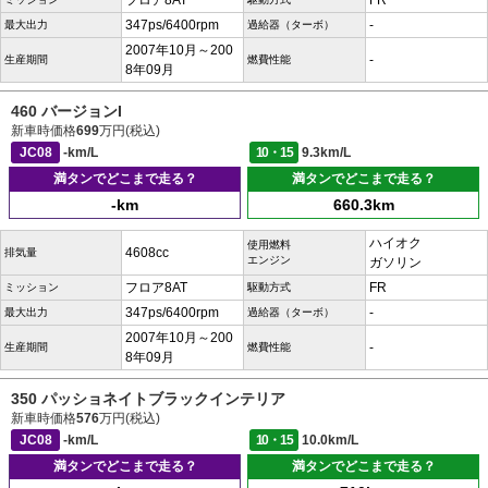
フロア8AT
FR
347ps/6400rpm
-
最大出力
過給器（ターボ）
2007年10月～200
-
生産期間
燃費性能
8年09月
460 バージョンI
新車時価格
699
万円(税込)
JC08
-km/L
10・15
9.3km/L
満タンでどこまで走る？
満タンでどこまで走る？
-km
660.3km
ハイオク
使用燃料
4608cc
排気量
エンジン
ガソリン
フロア8AT
FR
ミッション
駆動方式
347ps/6400rpm
-
最大出力
過給器（ターボ）
2007年10月～200
-
生産期間
燃費性能
8年09月
350 パッショネイトブラックインテリア
新車時価格
576
万円(税込)
JC08
-km/L
10・15
10.0km/L
満タンでどこまで走る？
満タンでどこまで走る？