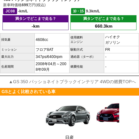
新車時価格
699
万円(税込)
JC08
-km/L
10・15
9.3km/L
満タンでどこまで走る？
満タンでどこまで走る？
-km
660.3km
ハイオク
使用燃料
4608cc
排気量
エンジン
ガソリン
フロア8AT
FR
ミッション
駆動方式
347ps/6400rpm
-
最大出力
過給器（ターボ）
2008年04月～200
-
生産期間
燃費性能
8年09月
▲GS 350 パッショネイトブラックインテリア 4WDの燃費TOPへ
GSとよく比較されている車
日産