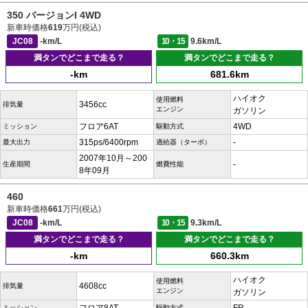
350 バージョンI 4WD
新車時価格
619
万円(税込)
JC08
-km/L
10・15
9.6km/L
満タンでどこまで走る？
満タンでどこまで走る？
-km
681.6km
ハイオク
使用燃料
3456cc
排気量
エンジン
ガソリン
フロア6AT
4WD
ミッション
駆動方式
315ps/6400rpm
-
最大出力
過給器（ターボ）
2007年10月～200
-
生産期間
燃費性能
8年09月
460
新車時価格
661
万円(税込)
JC08
-km/L
10・15
9.3km/L
満タンでどこまで走る？
満タンでどこまで走る？
-km
660.3km
ハイオク
使用燃料
4608cc
排気量
エンジン
ガソリン
ミッション
駆動方式