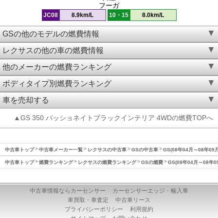
フーガ
JC08
8.9km/L
10・15
8.0km/L
GSの他のモデルの燃費情報
レクサスの他の車の燃費情報
他のメーカーの燃費ランキング
ボディタイプ別燃費ランキング
車を売却する
▲GS 350 パッショネイトブラックインテリア 4WDの燃費TOPへ
中古車トップ
中古車メーカー一覧
レクサスの中古車
GSの中古車
GS(08年04月～08年09
中古車トップ
燃費ランキング
レクサスの燃費ランキング
GSの燃費
GS(08年04月～08年
中古車情報ならカーセンサー
カーセンサーエッジ・輸入車
車買取・車査定
中古車リース
プライバシーポリシー
利用規約