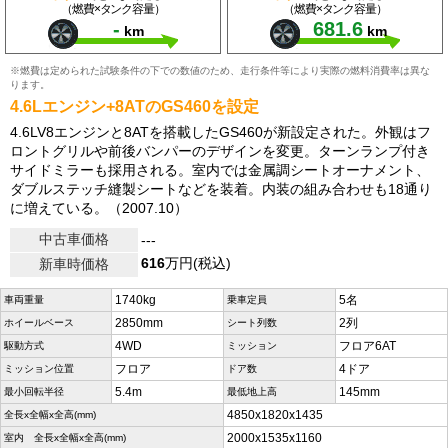
（燃費×タンク容量）
（燃費×タンク容量）
-
681.6
km
km
※燃費は定められた試験条件の下での数値のため、走行条件等により実際の燃料消費率は異な
ります。
4.6Lエンジン+8ATのGS460を設定
4.6LV8エンジンと8ATを搭載したGS460が新設定された。外観はフ
ロントグリルや前後バンパーのデザインを変更。ターンランプ付き
サイドミラーも採用される。室内では金属調シートオーナメント、
ダブルステッチ縫製シートなどを装着。内装の組み合わせも18通り
に増えている。（2007.10）
中古車価格
---
616
万円(税込)
新車時価格
1740kg
5名
車両重量
乗車定員
2850mm
2列
ホイールベース
シート列数
4WD
フロア6AT
駆動方式
ミッション
フロア
4ドア
ミッション位置
ドア数
5.4m
145mm
最小回転半径
最低地上高
4850x1820x1435
全長x全幅x全高(mm)
2000x1535x1160
室内 全長x全幅x全高(mm)