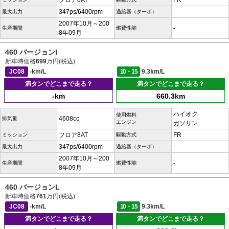
フロア8AT
FR
347ps/6400rpm
-
最大出力
過給器（ターボ）
2007年10月～200
-
生産期間
燃費性能
8年09月
460 バージョンI
新車時価格
699
万円(税込)
JC08
-km/L
10・15
9.3km/L
満タンでどこまで走る？
満タンでどこまで走る？
-km
660.3km
ハイオク
使用燃料
4608cc
排気量
エンジン
ガソリン
フロア8AT
FR
ミッション
駆動方式
347ps/6400rpm
-
最大出力
過給器（ターボ）
2007年10月～200
-
生産期間
燃費性能
8年09月
460 バージョンL
新車時価格
761
万円(税込)
JC08
-km/L
10・15
9.3km/L
満タンでどこまで走る？
満タンでどこまで走る？