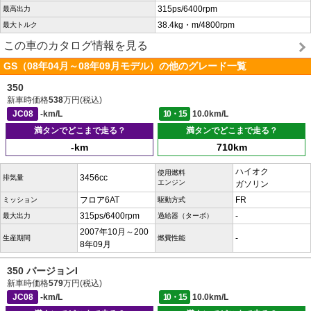
315ps/6400rpm
最高出力
38.4kg・m/4800rpm
最大トルク
この車のカタログ情報を見る
GS（08年04月～08年09月モデル）の他のグレード一覧
350
新車時価格
538
万円(税込)
JC08
-km/L
10・15
10.0km/L
満タンでどこまで走る？
満タンでどこまで走る？
-km
710km
ハイオク
使用燃料
3456cc
排気量
エンジン
ガソリン
フロア6AT
FR
ミッション
駆動方式
315ps/6400rpm
-
最大出力
過給器（ターボ）
2007年10月～200
-
生産期間
燃費性能
8年09月
350 バージョンI
新車時価格
579
万円(税込)
JC08
-km/L
10・15
10.0km/L