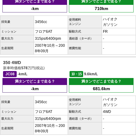
満タンでどこまで走る？
満タンでどこまで走る？
-km
710km
ハイオク
使用燃料
3456cc
排気量
エンジン
ガソリン
フロア6AT
FR
ミッション
駆動方式
315ps/6400rpm
-
最大出力
過給器（ターボ）
2007年10月～200
-
生産期間
燃費性能
8年09月
350 4WD
新車時価格
578
万円(税込)
JC08
-km/L
10・15
9.6km/L
満タンでどこまで走る？
満タンでどこまで走る？
-km
681.6km
ハイオク
使用燃料
3456cc
排気量
エンジン
ガソリン
フロア6AT
4WD
ミッション
駆動方式
315ps/6400rpm
-
最大出力
過給器（ターボ）
2007年10月～200
-
生産期間
燃費性能
8年09月