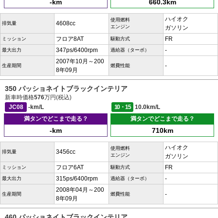
-km
660.3km
ハイオク
使用燃料
4608cc
排気量
エンジン
ガソリン
フロア8AT
FR
ミッション
駆動方式
347ps/6400rpm
-
最大出力
過給器（ターボ）
2007年10月～200
-
生産期間
燃費性能
8年09月
350 パッショネイトブラックインテリア
新車時価格
576
万円(税込)
JC08
-km/L
10・15
10.0km/L
満タンでどこまで走る？
満タンでどこまで走る？
-km
710km
ハイオク
使用燃料
3456cc
排気量
エンジン
ガソリン
フロア6AT
FR
ミッション
駆動方式
315ps/6400rpm
-
最大出力
過給器（ターボ）
2008年04月～200
-
生産期間
燃費性能
8年09月
460 パッショネイトブラックインテリア