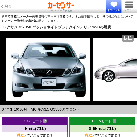
戻る
お気に入り
メニュー
新車時価格はメーカー発表当時の車両本体価格です。また基本情報など、その他の項目について
もメーカー発表時の情報に基いています。
レクサス GS 350 パッショネイトブラックインテリア 4WDの燃費
1/11
07年(H19)10月、MC時の3.5 GS350のフロント
JC08モード
10・15モード
-km/L(71L)
9.6km/L(71L)
満タン
でどこまで走る？
満タン
でどこまで走る？