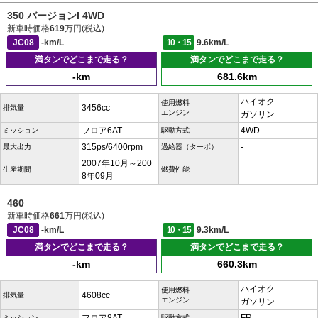
350 バージョンI 4WD
新車時価格
619
万円(税込)
JC08
-km/L
10・15
9.6km/L
満タンでどこまで走る？
満タンでどこまで走る？
-km
681.6km
ハイオク
使用燃料
3456cc
排気量
エンジン
ガソリン
フロア6AT
4WD
ミッション
駆動方式
315ps/6400rpm
-
最大出力
過給器（ターボ）
2007年10月～200
-
生産期間
燃費性能
8年09月
460
新車時価格
661
万円(税込)
JC08
-km/L
10・15
9.3km/L
満タンでどこまで走る？
満タンでどこまで走る？
-km
660.3km
ハイオク
使用燃料
4608cc
排気量
エンジン
ガソリン
ミッション
駆動方式