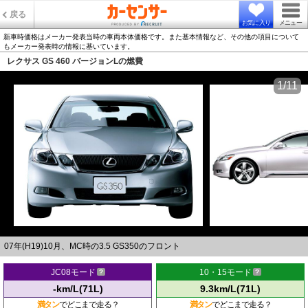
戻る
お気に入り
メニュー
新車時価格はメーカー発表当時の車両本体価格です。また基本情報など、その他の項目について
もメーカー発表時の情報に基いています。
レクサス GS 460 バージョンLの燃費
1/11
07年(H19)10月、MC時の3.5 GS350のフロント
JC08モード
10・15モード
-km/L(71L)
9.3km/L(71L)
満タン
でどこまで走る？
満タン
でどこまで走る？