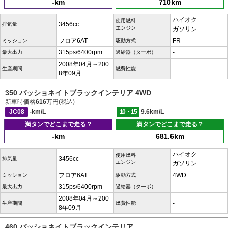
-km
710km
ハイオク
使用燃料
3456cc
排気量
エンジン
ガソリン
フロア6AT
FR
ミッション
駆動方式
315ps/6400rpm
-
最大出力
過給器（ターボ）
2008年04月～200
-
生産期間
燃費性能
8年09月
350 パッショネイトブラックインテリア 4WD
新車時価格
616
万円(税込)
JC08
-km/L
10・15
9.6km/L
満タンでどこまで走る？
満タンでどこまで走る？
-km
681.6km
ハイオク
使用燃料
3456cc
排気量
エンジン
ガソリン
フロア6AT
4WD
ミッション
駆動方式
315ps/6400rpm
-
最大出力
過給器（ターボ）
2008年04月～200
-
生産期間
燃費性能
8年09月
460 パッショネイトブラックインテリア