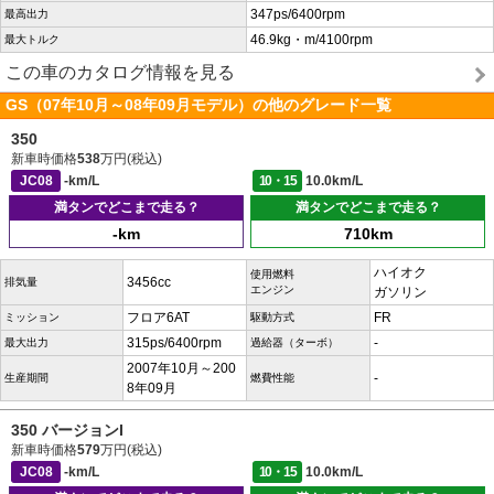
347ps/6400rpm
最高出力
46.9kg・m/4100rpm
最大トルク
この車のカタログ情報を見る
GS（07年10月～08年09月モデル）の他のグレード一覧
350
新車時価格
538
万円(税込)
JC08
-km/L
10・15
10.0km/L
満タンでどこまで走る？
満タンでどこまで走る？
-km
710km
ハイオク
使用燃料
3456cc
排気量
エンジン
ガソリン
フロア6AT
FR
ミッション
駆動方式
315ps/6400rpm
-
最大出力
過給器（ターボ）
2007年10月～200
-
生産期間
燃費性能
8年09月
350 バージョンI
新車時価格
579
万円(税込)
JC08
-km/L
10・15
10.0km/L