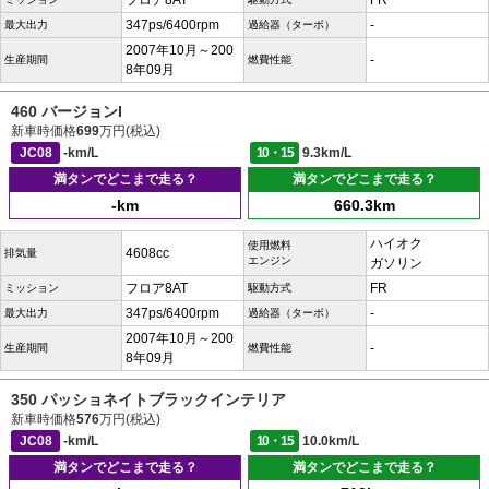
フロア8AT
FR
347ps/6400rpm
-
最大出力
過給器（ターボ）
2007年10月～200
-
生産期間
燃費性能
8年09月
460 バージョンI
新車時価格
699
万円(税込)
JC08
-km/L
10・15
9.3km/L
満タンでどこまで走る？
満タンでどこまで走る？
-km
660.3km
ハイオク
使用燃料
4608cc
排気量
エンジン
ガソリン
フロア8AT
FR
ミッション
駆動方式
347ps/6400rpm
-
最大出力
過給器（ターボ）
2007年10月～200
-
生産期間
燃費性能
8年09月
350 パッショネイトブラックインテリア
新車時価格
576
万円(税込)
JC08
-km/L
10・15
10.0km/L
満タンでどこまで走る？
満タンでどこまで走る？