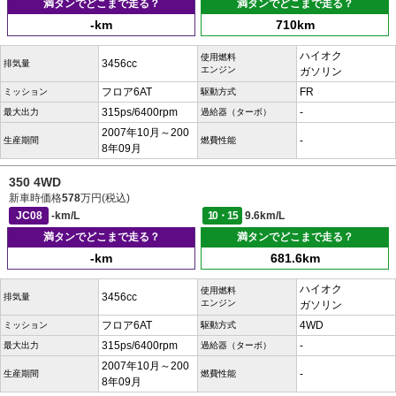
満タンでどこまで走る？
満タンでどこまで走る？
-km
710km
ハイオク
使用燃料
3456cc
排気量
エンジン
ガソリン
フロア6AT
FR
ミッション
駆動方式
315ps/6400rpm
-
最大出力
過給器（ターボ）
2007年10月～200
-
生産期間
燃費性能
8年09月
350 4WD
新車時価格
578
万円(税込)
JC08
-km/L
10・15
9.6km/L
満タンでどこまで走る？
満タンでどこまで走る？
-km
681.6km
ハイオク
使用燃料
3456cc
排気量
エンジン
ガソリン
フロア6AT
4WD
ミッション
駆動方式
315ps/6400rpm
-
最大出力
過給器（ターボ）
2007年10月～200
-
生産期間
燃費性能
8年09月