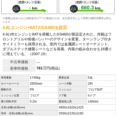
（燃費×タンク容量）
（燃費×タンク容量）
-
660.3
km
km
※燃費は定められた試験条件の下での数値のため、走行条件等により実際の燃料消費率は異な
ります。
4.6Lエンジン+8ATのGS460を設定
4.6LV8エンジンと8ATを搭載したGS460が新設定された。外観はフ
ロントグリルや前後バンパーのデザインを変更。ターンランプ付き
サイドミラーも採用される。室内では金属調シートオーナメント、
ダブルステッチ縫製シートなどを装着。内装の組み合わせも18通り
に増えている。（2007.10）
中古車価格
---
761
万円(税込)
新車時価格
1740kg
5名
車両重量
乗車定員
2850mm
2列
ホイールベース
シート列数
FR
フロア8AT
駆動方式
ミッション
フロア
4ドア
ミッション位置
ドア数
5.2m
140mm
最小回転半径
最低地上高
4850x1820x1425
全長x全幅x全高(mm)
2000x1535x1160
室内 全長x全幅x全高(mm)