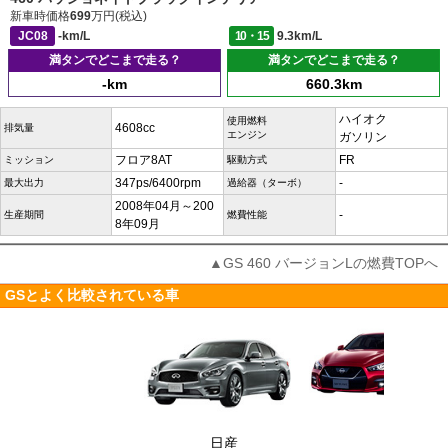
新車時価格
699
万円(税込)
JC08
-km/L
10・15
9.3km/L
満タンでどこまで走る？
満タンでどこまで走る？
-km
660.3km
ハイオク
使用燃料
4608cc
排気量
エンジン
ガソリン
フロア8AT
FR
ミッション
駆動方式
347ps/6400rpm
-
最大出力
過給器（ターボ）
2008年04月～200
-
生産期間
燃費性能
8年09月
▲GS 460 バージョンLの燃費TOPへ
GSとよく比較されている車
日産