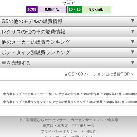
フーガ
JC08
8.9km/L
10・15
8.0km/L
GSの他のモデルの燃費情報
レクサスの他の車の燃費情報
他のメーカーの燃費ランキング
ボディタイプ別燃費ランキング
車を売却する
▲GS 460 バージョンLの燃費TOPへ
中古車トップ
中古車メーカー一覧
レクサスの中古車
GSの中古車
GS(07年10月～08年09
中古車トップ
燃費ランキング
レクサスの燃費ランキング
GSの燃費
GS(07年10月～08年
中古車情報ならカーセンサー
カーセンサーエッジ・輸入車
車買取・車査定
中古車リース
プライバシーポリシー
利用規約