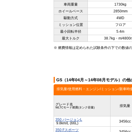
車両重量
1730kg
ホイールベース
2850mm
駆動方式
4WD
ミッション位置
フロア
最小回転半径
5.4m
最大トルク
38.7kg・m/4800
※ 燃費情報は定められた試験条件の下での数値
GS（14年04月～14年08月モデル）の
排気量/使用燃料・エンジン/ミッション/新車時
グレード名
排気量
WLTCモード燃費(タンク容量)
350 バージョンL
3456cc
9.8km/L (66L)
350 Fスポーツ
3456cc