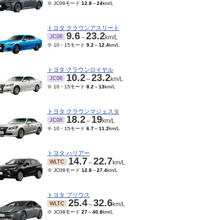
※ JC08モード
12.8
～
24
km/L
トヨタ クラウンアスリート
9.6
23.2
JC08
～
km/L
※ 10・15モード
9.2
～
12.4
km/L
トヨタ クラウンロイヤル
10.2
23.2
JC08
～
km/L
※ 10・15モード
8.2
～
13
km/L
トヨタ クラウンマジェスタ
18.2
19
JC08
～
km/L
※ 10・15モード
6.7
～
11.2
km/L
トヨタ ハリアー
14.7
22.7
WLTC
～
km/L
※ JC08モード
12.8
～
27.4
km/L
トヨタ プリウス
25.4
32.6
WLTC
～
km/L
※ JC08モード
27
～
40.8
km/L