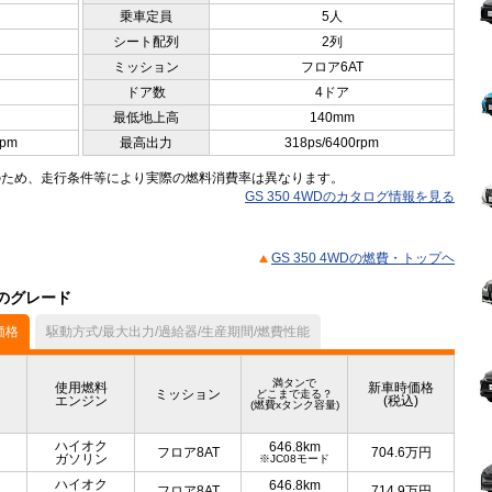
乗車定員
5人
シート配列
2列
ミッション
フロア6AT
ドア数
4ドア
最低地上高
140mm
rpm
最高出力
318ps/6400rpm
のため、走行条件等により実際の燃料消費率は異なります。
GS 350 4WDのカタログ情報を見る
GS 350 4WDの燃費・トップヘ
他のグレード
価格
駆動方式/最大出力/過給器/生産期間/燃費性能
満タンで
使用燃料
新車時価格
ミッション
どこまで走る？
エンジン
(税込)
(燃費xタンク容量)
ハイオク
646.8km
フロア8AT
704.6
万円
ガソリン
※JC08モード
ハイオク
646.8km
フロア8AT
714.9
万円