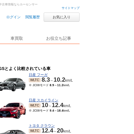
車・中古車情報ならカーセンサー
サイトマップ
ログイン
閲覧履歴
お気に入り
車買取
お役立ち記事
GSとよく比較されている車
日産 フーガ
8.3
10.2
WLTC
～
km/L
※ JC08モード
8.9
～
11.2
km/L
日産 スカイライン
10
12.4
WLTC
～
km/L
※ JC08モード
9.4
～
18.4
km/L
トヨタ クラウン
12.4
20
WLTC
～
km/L