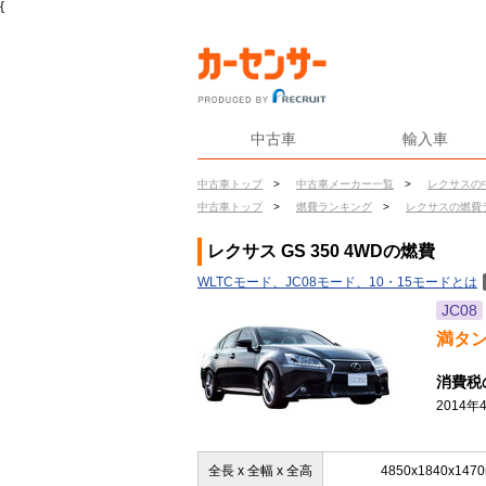
{
中古車
輸入車
中古車トップ
>
中古車メーカー一覧
>
レクサスの
中古車トップ
>
燃費ランキング
>
レクサスの燃費
レクサス GS 350 4WDの燃費
WLTCモード、JC08モード、10・15モードとは
JC08
満タ
消費税
2014
全長 x 全幅 x 全高
4850x1840x147