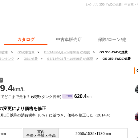
レクサス 350 4WDの燃費 | 中古
カタログ
中古車販売店
保険/ローン/他
中古車
>
GSの中古車
>
GS(14年04月～14年08月)の燃費
>
GS 350 4WDの燃費
ランキング
>
GSの燃費
>
GS(14年04月～14年08月)の燃費
>
GS 350 4WDの燃費
？
9.4
km/L
ン
620.4
JC08
でどこまで走る？ (燃費xタンク容量)
km
の変更により価格を修正
年4月1日以降の消費税率（8％）に基づき、価格を修正した（2014.4）
室内
0mm
2050x1535x1180mm
全長 x 全幅 x 全高