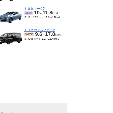
トヨタ マークX
10
11.8
JC08
～
km/L
※ 10・15モード
10.2
～
13
km/L
トヨタ ヴェルファイア
9.6
17.8
WLTC
～
km/L
※ JC08モード
9.1
～
19.4
km/L