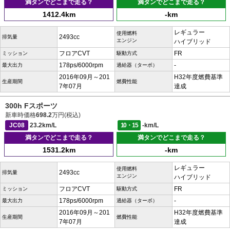
満タンでどこまで走る？
満タンでどこまで走る？
1412.4km
-km
レギュラー
使用燃料
2493cc
排気量
エンジン
ハイブリッド
フロアCVT
FR
ミッション
駆動方式
178ps/6000rpm
-
最大出力
過給器（ターボ）
2016年09月～201
H32年度燃費基準
生産期間
燃費性能
7年07月
達成
300h Fスポーツ
新車時価格
698.2
万円(税込)
JC08
23.2km/L
10・15
-km/L
満タンでどこまで走る？
満タンでどこまで走る？
1531.2km
-km
レギュラー
使用燃料
2493cc
排気量
エンジン
ハイブリッド
フロアCVT
FR
ミッション
駆動方式
178ps/6000rpm
-
最大出力
過給器（ターボ）
2016年09月～201
H32年度燃費基準
生産期間
燃費性能
7年07月
達成