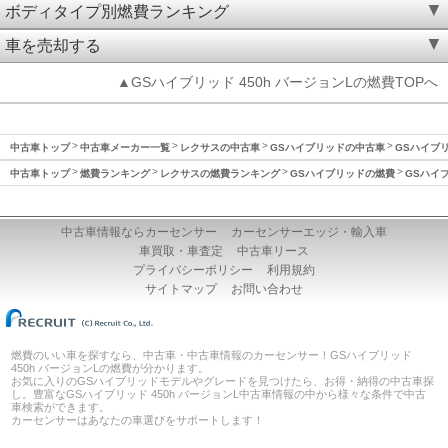
ボディタイプ別燃費ランキング
車を売却する
▲GSハイブリッド 450h バージョンLの燃費TOPへ
中古車トップ
中古車メーカー一覧
レクサスの中古車
GSハイブリッドの中古車
GSハイブリ
中古車トップ
燃費ランキング
レクサスの燃費ランキング
GSハイブリッドの燃費
GSハイブ
中古車情報ならカーセンサー
カーセンサーエッジ・輸入車
車買取・車査定
中古車リース
プライバシーポリシー
利用規約
サイトマップ
お問い合わせ
燃費のいい車を探すなら、中古車・中古車情報のカーセンサー！GSハイブリッド
450h バージョンLの燃費が分かります。
お気に入りのGSハイブリッドモデルやグレードを見つけたら、お得・納得の中古車探
し。豊富なGSハイブリッド 450h バージョンL中古車情報の中から様々な条件で中古
車検索ができます。
カーセンサーはあなたの車選びをサポートします！