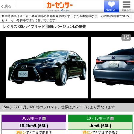
戻る
お気に入り
メニュー
新車時価格はメーカー発表当時の車両本体価格です。また基本情報など、その他の項目について
もメーカー発表時の情報に基いています。
レクサス GSハイブリッド 450h バージョンLの燃費
1/3
15年(H27)11月、MC時のフロント。仕様はグレードにより異なります
JC08モード
10・15モード
18.2km/L(66L)
-km/L(66L)
満タン
でどこまで走る？
満タン
でどこまで走る？