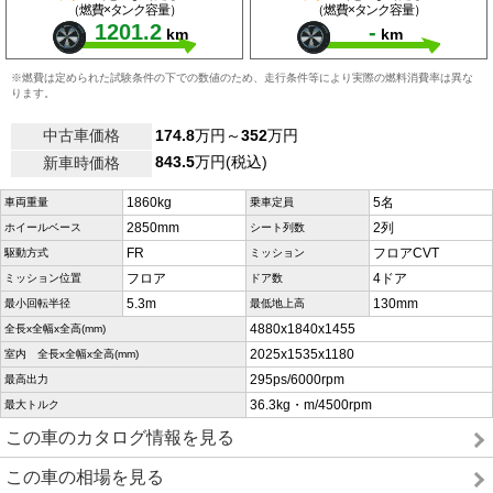
（燃費×タンク容量）
（燃費×タンク容量）
1201.2
-
km
km
※燃費は定められた試験条件の下での数値のため、走行条件等により実際の燃料消費率は異な
ります。
中古車価格
174.8
万円～
352
万円
843.5
万円(税込)
新車時価格
1860kg
5名
車両重量
乗車定員
2850mm
2列
ホイールベース
シート列数
FR
フロアCVT
駆動方式
ミッション
フロア
4ドア
ミッション位置
ドア数
5.3m
130mm
最小回転半径
最低地上高
4880x1840x1455
全長x全幅x全高(mm)
2025x1535x1180
室内 全長x全幅x全高(mm)
295ps/6000rpm
最高出力
36.3kg・m/4500rpm
最大トルク
この車のカタログ情報を見る
この車の相場を見る