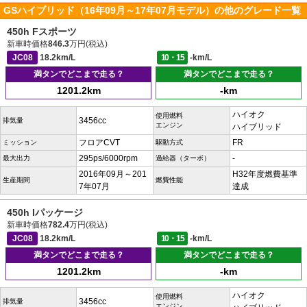
GSハイブリッド（16年09月～17年07月モデル）の他のグレード一覧
450h Fスポーツ
新車時価格
846.3
万円(税込)
JC08
18.2km/L
10・15
-km/L
満タンでどこまで走る？
満タンでどこまで走る？
1201.2km
-km
ハイオク
使用燃料
3456cc
排気量
エンジン
ハイブリッド
フロアCVT
FR
ミッション
駆動方式
295ps/6000rpm
-
最大出力
過給器（ターボ）
2016年09月～201
H32年度燃費基準
生産期間
燃費性能
7年07月
達成
450h Iパッケージ
新車時価格
782.4
万円(税込)
JC08
18.2km/L
10・15
-km/L
満タンでどこまで走る？
満タンでどこまで走る？
1201.2km
-km
ハイオク
使用燃料
3456cc
排気量
エンジン