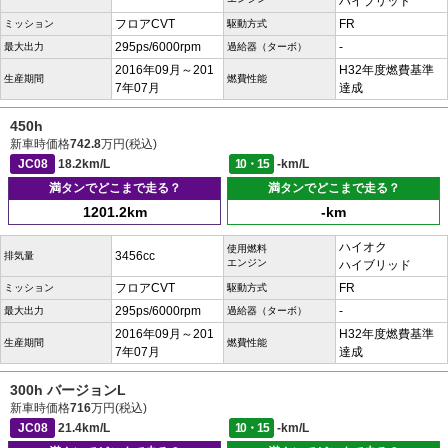
ハイブリッド
フロアCVT
FR
ミッション
駆動方式
295ps/6000rpm
-
最大出力
過給器（ターボ）
2016年09月～201
H32年度燃費基準
生産期間
燃費性能
7年07月
達成
450h
新車時価格
742.8
万円(税込)
JC08
18.2km/L
10・15
-km/L
満タンでどこまで走る？
満タンでどこまで走る？
1201.2km
-km
ハイオク
使用燃料
3456cc
排気量
エンジン
ハイブリッド
フロアCVT
FR
ミッション
駆動方式
295ps/6000rpm
-
最大出力
過給器（ターボ）
2016年09月～201
H32年度燃費基準
生産期間
燃費性能
7年07月
達成
300h バージョンL
新車時価格
716
万円(税込)
JC08
21.4km/L
10・15
-km/L