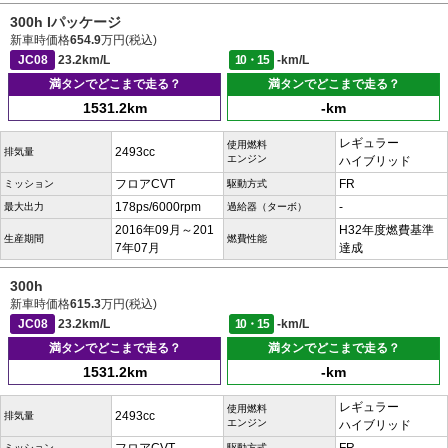
300h Iパッケージ
新車時価格
654.9
万円(税込)
JC08
23.2km/L
10・15
-km/L
満タンでどこまで走る？
満タンでどこまで走る？
1531.2km
-km
レギュラー
使用燃料
2493cc
排気量
エンジン
ハイブリッド
フロアCVT
FR
ミッション
駆動方式
178ps/6000rpm
-
最大出力
過給器（ターボ）
2016年09月～201
H32年度燃費基準
生産期間
燃費性能
7年07月
達成
300h
新車時価格
615.3
万円(税込)
JC08
23.2km/L
10・15
-km/L
満タンでどこまで走る？
満タンでどこまで走る？
1531.2km
-km
レギュラー
使用燃料
2493cc
排気量
エンジン
ハイブリッド
ミッション
駆動方式