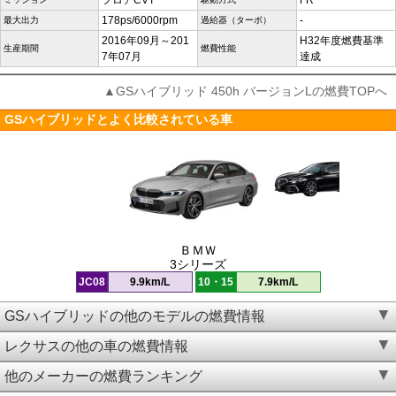
フロアCVT
FR
178ps/6000rpm
-
最大出力
過給器（ターボ）
2016年09月～201
H32年度燃費基準
生産期間
燃費性能
7年07月
達成
▲GSハイブリッド 450h バージョンLの燃費TOPへ
GSハイブリッドとよく比較されている車
ＢＭＷ
3シリーズ
JC08
9.9km/L
10・15
7.9km/L
GSハイブリッドの他のモデルの燃費情報
レクサスの他の車の燃費情報
他のメーカーの燃費ランキング