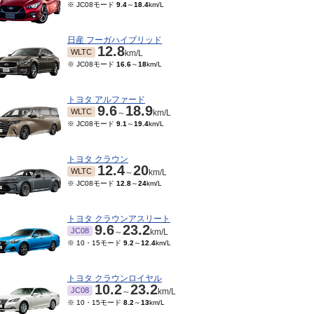
※ JC08モード
9.4
～
18.4
km/L
日産 フーガハイブリッド
12.8
WLTC
km/L
※ JC08モード
16.6
～
18
km/L
トヨタ アルファード
9.6
18.9
WLTC
～
km/L
※ JC08モード
9.1
～
19.4
km/L
トヨタ クラウン
12.4
20
WLTC
～
km/L
※ JC08モード
12.8
～
24
km/L
トヨタ クラウンアスリート
9.6
23.2
JC08
～
km/L
※ 10・15モード
9.2
～
12.4
km/L
トヨタ クラウンロイヤル
10.2
23.2
JC08
～
km/L
※ 10・15モード
8.2
～
13
km/L