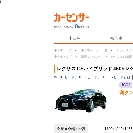
{
中古車
輸入車
中古車トップ
>
中古車メーカー一覧
>
レクサスの
中古車トップ
>
燃費ランキング
>
レクサスの燃費
レクサス GSハイブリッド 450h 
WLTCモード、JC08モード、10・15モードとは
JC08
満タ
全長 x 全幅 x 全高
4880x1840x145