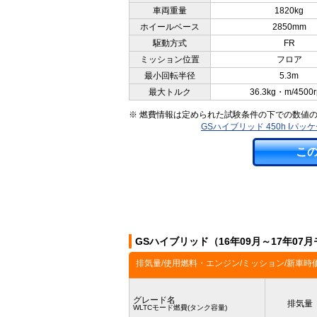
車両重量
1820kg
ホイールベース
2850mm
駆動方式
FR
ミッション位置
フロア
最小回転半径
5.3m
最大トルク
36.3kg・m/4500
※ 燃費情報は定められた試験条件の下での数値
GSハイブリッド 450h Iパ
こ
GSハイブリッド（16年09月～17年0
排気量/使用燃料・エンジン/ミッション/新車時
グレード名
排気量
WLTCモード燃費(タンク容量)