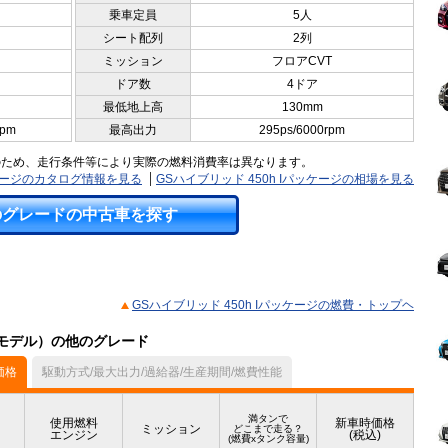
乗車定員
5人
シート配列
2列
ミッション
フロアCVT
ドア数
4ドア
最低地上高
130mm
rpm
最高出力
295ps/6000rpm
のため、走行条件等により実際の燃料消費率は異なります。
ッケージのカタログ情報を見る
GSハイブリッド 450h Iパッケージの相場を見る
のグレードの中古車を探す
GSハイブリッド 450h Iパッケージの燃費・トップヘ
7月モデル）の他のグレード
価格
駆動方式/最大出力/過給器/生産期間/燃費性能
満タンで
使用燃料
新車時価格
ミッション
どこまで走る？
エンジン
(税込)
(燃費xタンク容量)