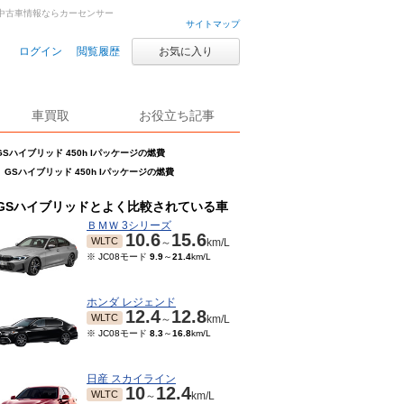
車・中古車情報ならカーセンサー
サイトマップ
ログイン
閲覧履歴
お気に入り
車買取
お役立ち記事
GSハイブリッド 450h Iパッケージの燃費
GSハイブリッド 450h Iパッケージの燃費
GSハイブリッドとよく比較されている車
ＢＭＷ 3シリーズ
10.6
15.6
WLTC
～
km/L
※ JC08モード
9.9
～
21.4
km/L
ホンダ レジェンド
12.4
12.8
WLTC
～
km/L
※ JC08モード
8.3
～
16.8
km/L
日産 スカイライン
10
12.4
WLTC
～
km/L