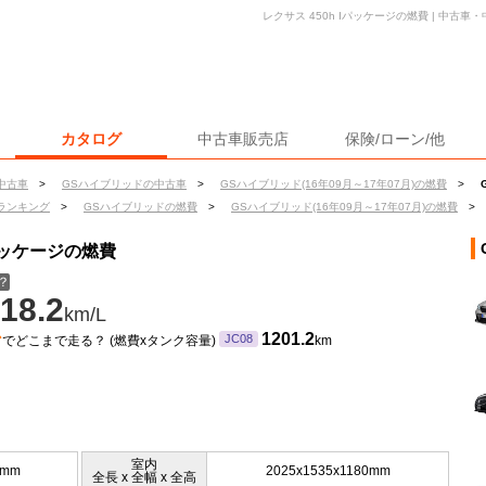
レクサス 450h Iパッケージの燃費 | 中古
カタログ
中古車販売店
保険/ローン/他
中古車
>
GSハイブリッドの中古車
>
GSハイブリッド(16年09月～17年07月)の燃費
>
ランキング
>
GSハイブリッドの燃費
>
GSハイブリッド(16年09月～17年07月)の燃費
>
Iパッケージの燃費
？
18.2
km/L
ン
1201.2
JC08
でどこまで走る？ (燃費xタンク容量)
km
室内
5mm
2025x1535x1180mm
全長 x 全幅 x 全高