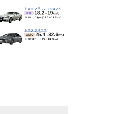
トヨタ クラウンマジェスタ
18.2
19
JC08
～
km/L
※ 10・15モード
6.7
～
11.2
km/L
トヨタ プリウス
25.4
32.6
WLTC
～
km/L
※ JC08モード
27
～
40.8
km/L