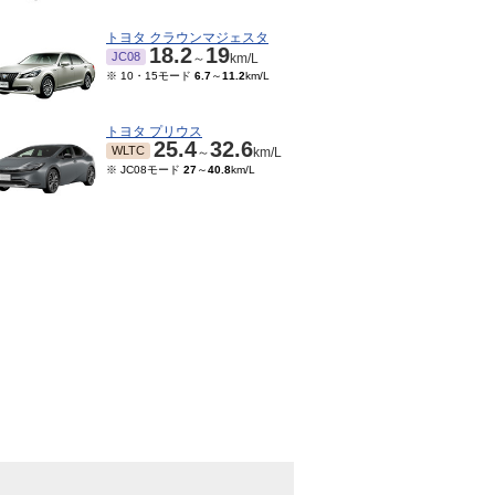
トヨタ クラウンマジェスタ
18.2
19
JC08
～
km/L
※ 10・15モード
6.7
～
11.2
km/L
トヨタ プリウス
25.4
32.6
WLTC
～
km/L
※ JC08モード
27
～
40.8
km/L