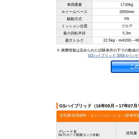
車両重量
1730kg
ホイールベース
2850mm
駆動方式
FR
ミッション位置
フロア
最小回転半径
5.3m
最大トルク
22.5kg・m/4200～4
※ 燃費情報は定められた試験条件の下での数値
GSハイブリッド 300h Iパ
こ
GSハイブリッド（16年09月～17年0
排気量/使用燃料・エンジン/ミッション/新車時
グレード名
排気量
WLTCモード燃費(タンク容量)