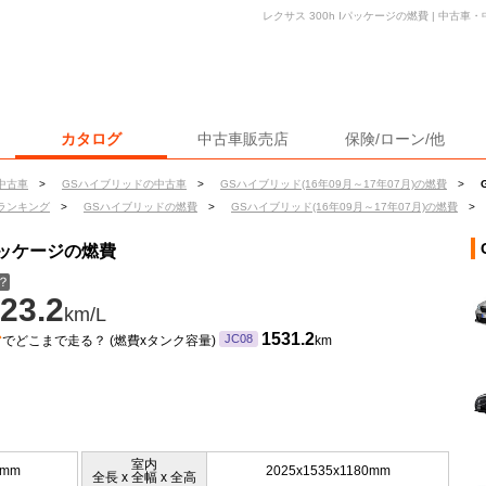
レクサス 300h Iパッケージの燃費 | 中古
カタログ
中古車販売店
保険/ローン/他
中古車
>
GSハイブリッドの中古車
>
GSハイブリッド(16年09月～17年07月)の燃費
>
ランキング
>
GSハイブリッドの燃費
>
GSハイブリッド(16年09月～17年07月)の燃費
>
Iパッケージの燃費
？
23.2
km/L
ン
1531.2
JC08
でどこまで走る？ (燃費xタンク容量)
km
室内
5mm
2025x1535x1180mm
全長 x 全幅 x 全高