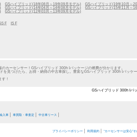
)
GSハイブリッド(18年08月～19年09月モデル)
GSハイブリッド(19年10月～2
)
GSハイブリッド(14年04月～14年08月モデル)
GSハイブリッド(15年11月～1
)
GSハイブリッド(12年03月～13年09月モデル)
GS F
IS F
カーセンサー！GSハイブリッド 300h Iパッケージの燃費が分かります。
ドを見つけたら、お得・納得の中古車探し。豊富なGSハイブリッド 300h Iパッ
ます！
GSハイブリッド 300h I
輸入車
車買取・車査定
中古車リース
プライバシーポリシー
利用規約
“カーセンサーは安心”そ