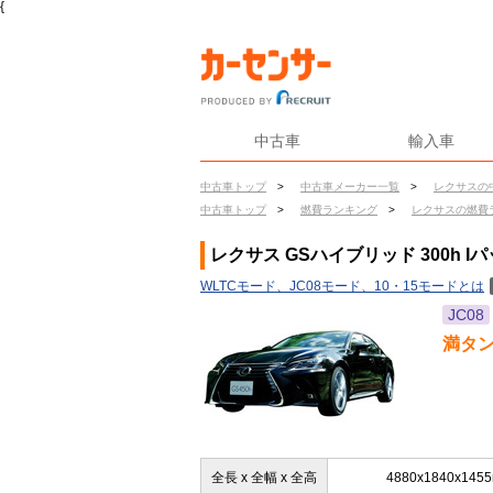
{
中古車
輸入車
中古車トップ
>
中古車メーカー一覧
>
レクサスの
中古車トップ
>
燃費ランキング
>
レクサスの燃費
レクサス GSハイブリッド 300h 
WLTCモード、JC08モード、10・15モードとは
JC08
満タ
全長 x 全幅 x 全高
4880x1840x145