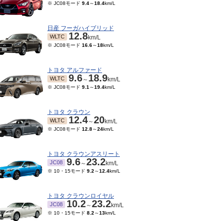
※ JC08モード
9.4
～
18.4
km/L
日産 フーガハイブリッド
12.8
WLTC
km/L
※ JC08モード
16.6
～
18
km/L
トヨタ アルファード
9.6
18.9
WLTC
～
km/L
※ JC08モード
9.1
～
19.4
km/L
トヨタ クラウン
12.4
20
WLTC
～
km/L
※ JC08モード
12.8
～
24
km/L
トヨタ クラウンアスリート
9.6
23.2
JC08
～
km/L
※ 10・15モード
9.2
～
12.4
km/L
トヨタ クラウンロイヤル
10.2
23.2
JC08
～
km/L
※ 10・15モード
8.2
～
13
km/L