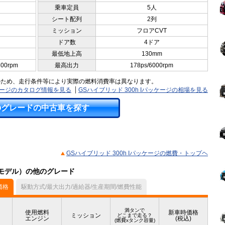
乗車定員
5人
シート配列
2列
ミッション
フロアCVT
ドア数
4ドア
最低地上高
130mm
800rpm
最高出力
178ps/6000rpm
のため、走行条件等により実際の燃料消費率は異なります。
ッケージのカタログ情報を見る
GSハイブリッド 300h Iパッケージの相場を見る
のグレードの中古車を探す
GSハイブリッド 300h Iパッケージの燃費・トップヘ
7月モデル）の他のグレード
価格
駆動方式/最大出力/過給器/生産期間/燃費性能
満タンで
使用燃料
新車時価格
ミッション
どこまで走る？
エンジン
(税込)
(燃費xタンク容量)