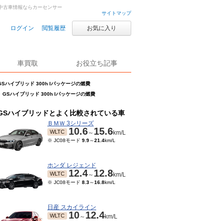
車・中古車情報ならカーセンサー
サイトマップ
ログイン
閲覧履歴
お気に入り
車買取
お役立ち記事
GSハイブリッド 300h Iパッケージの燃費
GSハイブリッド 300h Iパッケージの燃費
GSハイブリッドとよく比較されている車
ＢＭＷ 3シリーズ
10.6
15.6
WLTC
～
km/L
※ JC08モード
9.9
～
21.4
km/L
ホンダ レジェンド
12.4
12.8
WLTC
～
km/L
※ JC08モード
8.3
～
16.8
km/L
日産 スカイライン
10
12.4
WLTC
～
km/L