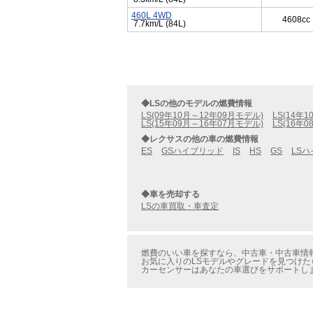
460L 4WD
4608cc
7.7km/L (84L)
◆LSの他のモデルの燃費情報
LS(09年10月～12年09月モデル)
LS(14年
LS(15年09月～16年07月モデル)
LS(16年
◆レクサスの他の車の燃費情報
ES
GSハイブリッド
IS
HS
GS
LS
◆車を売却する
LSの車買取・車査定
燃費のいい車を探すなら、中古車・中古車情報
お気に入りのLSモデルやグレードを見つけた
カーセンサーはあなたの車選びをサポートし