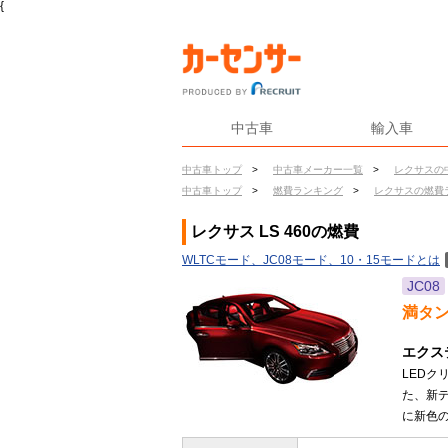
{
中古車
輸入車
中古車トップ
>
中古車メーカー一覧
>
レクサスの
中古車トップ
>
燃費ランキング
>
レクサスの燃費
レクサス LS 460の燃費
WLTCモード、JC08モード、10・15モードとは
JC08
満タ
エクス
LED
た、新
に新色の