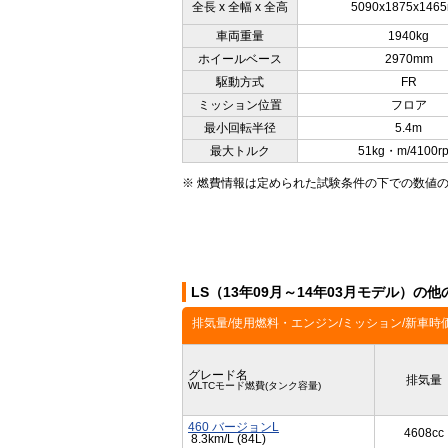
全長 x 全幅 x 全高
5090x1875x146
車両重量
1940kg
ホイールベース
2970mm
駆動方式
FR
ミッション位置
フロア
最小回転半径
5.4m
最大トルク
51kg・m/4100r
※ 燃費情報は定められた試験条件の下での数値
LS（13年09月～14年03月モデル）の
排気量/使用燃料・エンジン/ミッション/新車時
グレード名
排気量
WLTCモード燃費(タンク容量)
460 バージョンL
4608cc
8.3km/L (84L)