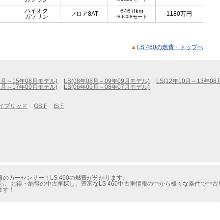
ハイオク
646.8km
フロア8AT
1180
万円
ガソリン
※JC08モード
LS 460の燃費・トップヘ
10月～15年08月モデル)
LS(08年08月～09年09月モデル)
LS(12年10月～13年0
08月～17年09月モデル)
LS(06年09月～08年07月モデル)
ハイブリッド
GS F
IS F
のカーセンサー！LS 460の燃費が分かります。
ら、お得・納得の中古車探し。豊富なLS 460中古車情報の中から様々な条件で中
ます！