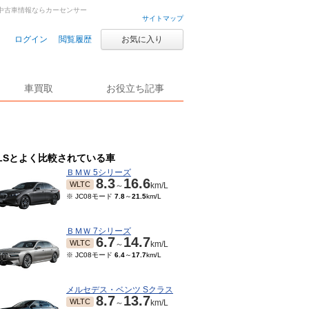
車・中古車情報ならカーセンサー
サイトマップ
ログイン
閲覧履歴
お気に入り
車買取
お役立ち記事
LSとよく比較されている車
ＢＭＷ 5シリーズ
8.3
16.6
WLTC
～
km/L
※ JC08モード
7.8
～
21.5
km/L
ＢＭＷ 7シリーズ
6.7
14.7
WLTC
～
km/L
※ JC08モード
6.4
～
17.7
km/L
メルセデス・ベンツ Sクラス
8.7
13.7
WLTC
～
km/L