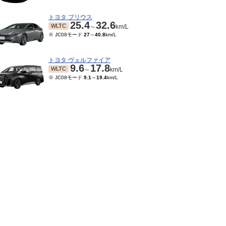
トヨタ プリウス
25.4
32.6
WLTC
～
km/L
※ JC08モード
27
～
40.8
km/L
トヨタ ヴェルファイア
9.6
17.8
WLTC
～
km/L
※ JC08モード
9.1
～
19.4
km/L