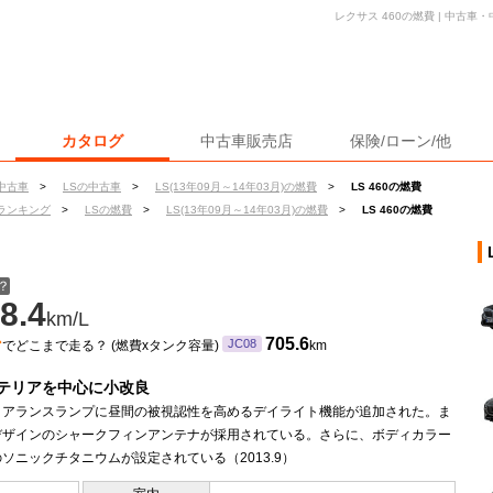
レクサス 460の燃費 | 中古
カタログ
中古車販売店
保険/ローン/他
中古車
>
LSの中古車
>
LS(13年09月～14年03月)の燃費
>
LS 460の燃費
ランキング
>
LSの燃費
>
LS(13年09月～14年03月)の燃費
>
LS 460の燃費
？
8.4
km/L
ン
705.6
JC08
でどこまで走る？ (燃費xタンク容量)
km
テリアを中心に小改良
クリアランスランプに昼間の被視認性を高めるデイライト機能が追加された。ま
デザインのシャークフィンアンテナが採用されている。さらに、ボディカラー
ソニックチタニウムが設定されている（2013.9）