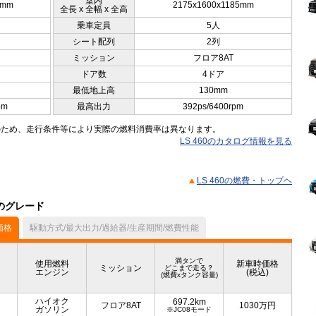
室内
5mm
2175x1600x1185mm
全長 x 全幅 x 全高
乗車定員
5人
シート配列
2列
ミッション
フロア8AT
ドア数
4ドア
最低地上高
130mm
pm
最高出力
392ps/6400rpm
のため、走行条件等により実際の燃料消費率は異なります。
LS 460のカタログ情報を見る
LS 460の燃費・トップヘ
他のグレード
価格
駆動方式/最大出力/過給器/生産期間/燃費性能
満タンで
使用燃料
新車時価格
ミッション
どこまで走る？
エンジン
(税込)
(燃費xタンク容量)
ハイオク
697.2km
フロア8AT
1030
万円
ガソリン
※JC08モード