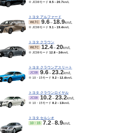
※ JC08モード
8.5
～
20.7
km/L
トヨタ アルファード
9.6
18.9
WLTC
～
km/L
※ JC08モード
9.1
～
19.4
km/L
トヨタ クラウン
12.4
20
WLTC
～
km/L
※ JC08モード
12.8
～
24
km/L
トヨタ クラウンアスリート
9.6
23.2
JC08
～
km/L
※ 10・15モード
9.2
～
12.4
km/L
トヨタ クラウンロイヤル
10.2
23.2
JC08
～
km/L
※ 10・15モード
8.2
～
13
km/L
トヨタ セルシオ
7.2
8.9
10・15
～
km/L