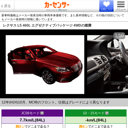
戻る
お気に入り
メニュー
新車時価格はメーカー発表当時の車両本体価格です。また基本情報など、その他の項目について
もメーカー発表時の情報に基いています。
レクサス LS 460L エグゼクティブパッケージ 4WDの燃費
1/10
12年(H24)10月、MC時のフロント。仕様はグレードにより異なります
JC08モード
10・15モード
7.7km/L(84L)
-km/L(84L)
満タン
でどこまで走る？
満タン
でどこまで走る？