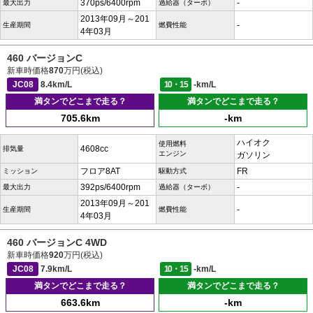
370ps/6400rpm
-
最大出力
過給器（ターボ）
2013年09月～201
-
生産期間
燃費性能
4年03月
460 バージョンC
新車時価格
870
万円(税込)
JC08
8.4km/L
10・15
-km/L
満タンでどこまで走る？
満タンでどこまで走る？
705.6km
-km
ハイオク
使用燃料
4608cc
排気量
エンジン
ガソリン
フロア8AT
FR
ミッション
駆動方式
392ps/6400rpm
-
最大出力
過給器（ターボ）
2013年09月～201
-
生産期間
燃費性能
4年03月
460 バージョンC 4WD
新車時価格
920
万円(税込)
JC08
7.9km/L
10・15
-km/L
満タンでどこまで走る？
満タンでどこまで走る？
663.6km
-km