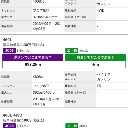
4608cc
排気量
エンジン
ガソリン
フロア8AT
4WD
ミッション
駆動方式
370ps/6400rpm
-
最大出力
過給器（ターボ）
2013年09月～201
-
生産期間
燃費性能
4年03月
460L
新車時価格
1130
万円(税込)
JC08
8.3km/L
10・15
-km/L
満タンでどこまで走る？
満タンでどこまで走る？
697.2km
-km
ハイオク
使用燃料
4608cc
排気量
エンジン
ガソリン
フロア8AT
FR
ミッション
駆動方式
392ps/6400rpm
-
最大出力
過給器（ターボ）
2013年09月～201
-
生産期間
燃費性能
4年03月
460L 4WD
新車時価格
1180
万円(税込)
JC08
7.7km/L
10・15
-km/L