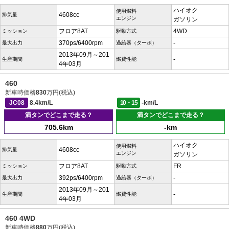
ハイオク
使用燃料
4608cc
排気量
エンジン
ガソリン
フロア8AT
4WD
ミッション
駆動方式
370ps/6400rpm
-
最大出力
過給器（ターボ）
2013年09月～201
-
生産期間
燃費性能
4年03月
460
新車時価格
830
万円(税込)
JC08
8.4km/L
10・15
-km/L
満タンでどこまで走る？
満タンでどこまで走る？
705.6km
-km
ハイオク
使用燃料
4608cc
排気量
エンジン
ガソリン
フロア8AT
FR
ミッション
駆動方式
392ps/6400rpm
-
最大出力
過給器（ターボ）
2013年09月～201
-
生産期間
燃費性能
4年03月
460 4WD
新車時価格
880
万円(税込)