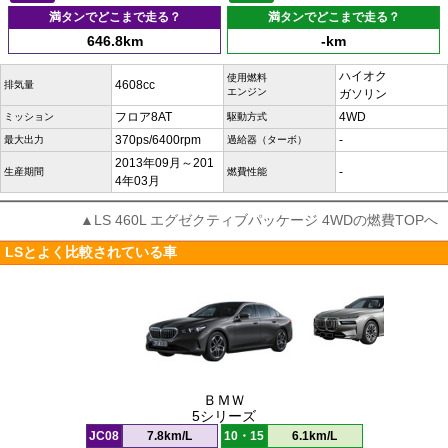
満タンでどこまで走る？
満タンでどこまで走る？
646.8km
-km
ハイオク
使用燃料
4608cc
排気量
エンジン
ガソリン
フロア8AT
4WD
ミッション
駆動方式
370ps/6400rpm
-
最大出力
過給器（ターボ）
2013年09月～201
-
生産期間
燃費性能
4年03月
▲LS 460L エグゼクティブパッケージ 4WDの燃費TOPへ
LSとよく比較されている車
ＢＭＷ
5シリーズ
JC08
7.8km/L
10・15
6.1km/L