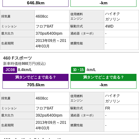
646.8km
-km
ハイオク
使用燃料
4608cc
排気量
エンジン
ガソリン
フロア8AT
4WD
ミッション
駆動方式
370ps/6400rpm
-
最大出力
過給器（ターボ）
2013年09月～201
-
生産期間
燃費性能
4年03月
460 Fスポーツ
新車時価格
980
万円(税込)
JC08
8.4km/L
10・15
-km/L
満タンでどこまで走る？
満タンでどこまで走る？
705.6km
-km
ハイオク
使用燃料
4608cc
排気量
エンジン
ガソリン
フロア8AT
FR
ミッション
駆動方式
392ps/6400rpm
-
最大出力
過給器（ターボ）
2013年09月～201
-
生産期間
燃費性能
4年03月