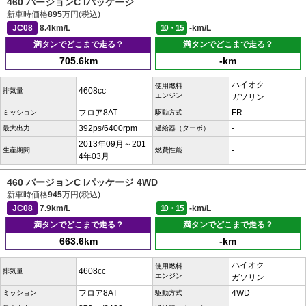
460 バージョンC Iパッケージ
新車時価格
895
万円(税込)
JC08
8.4km/L
10・15
-km/L
満タンでどこまで走る？
満タンでどこまで走る？
705.6km
-km
ハイオク
使用燃料
4608cc
排気量
エンジン
ガソリン
フロア8AT
FR
ミッション
駆動方式
392ps/6400rpm
-
最大出力
過給器（ターボ）
2013年09月～201
-
生産期間
燃費性能
4年03月
460 バージョンC Iパッケージ 4WD
新車時価格
945
万円(税込)
JC08
7.9km/L
10・15
-km/L
満タンでどこまで走る？
満タンでどこまで走る？
663.6km
-km
ハイオク
使用燃料
4608cc
排気量
エンジン
ガソリン
フロア8AT
4WD
ミッション
駆動方式