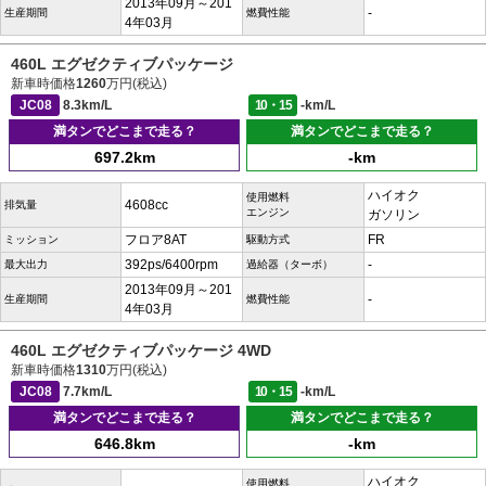
2013年09月～201
-
生産期間
燃費性能
4年03月
460L エグゼクティブパッケージ
新車時価格
1260
万円(税込)
JC08
8.3km/L
10・15
-km/L
満タンでどこまで走る？
満タンでどこまで走る？
697.2km
-km
ハイオク
使用燃料
4608cc
排気量
エンジン
ガソリン
フロア8AT
FR
ミッション
駆動方式
392ps/6400rpm
-
最大出力
過給器（ターボ）
2013年09月～201
-
生産期間
燃費性能
4年03月
460L エグゼクティブパッケージ 4WD
新車時価格
1310
万円(税込)
JC08
7.7km/L
10・15
-km/L
満タンでどこまで走る？
満タンでどこまで走る？
646.8km
-km
ハイオク
使用燃料