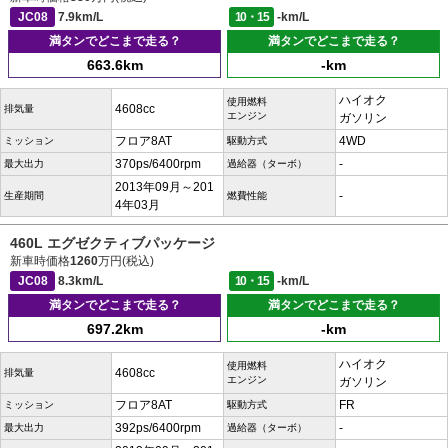
JC08
7.9km/L
10・15
-km/L
満タンでどこまで走る？
満タンでどこまで走る？
663.6km
-km
ハイオク
使用燃料
4608cc
排気量
エンジン
ガソリン
フロア8AT
4WD
ミッション
駆動方式
370ps/6400rpm
-
最大出力
過給器（ターボ）
2013年09月～201
-
生産期間
燃費性能
4年03月
460L エグゼクティブパッケージ
新車時価格
1260
万円(税込)
JC08
8.3km/L
10・15
-km/L
満タンでどこまで走る？
満タンでどこまで走る？
697.2km
-km
ハイオク
使用燃料
4608cc
排気量
エンジン
ガソリン
フロア8AT
FR
ミッション
駆動方式
392ps/6400rpm
-
最大出力
過給器（ターボ）