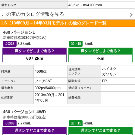
48.6kg・m/4100rpm
最大トルク
この車のカタログ情報を見る
LS（13年09月～14年03月モデル）の他のグレード一覧
460 バージョンL
新車時価格
1030
万円(税込)
JC08
8.3km/L
10・15
-km/L
満タンでどこまで走る？
満タンでどこまで走る？
697.2km
-km
ハイオク
使用燃料
4608cc
排気量
エンジン
ガソリン
フロア8AT
FR
ミッション
駆動方式
392ps/6400rpm
-
最大出力
過給器（ターボ）
2013年09月～201
-
生産期間
燃費性能
4年03月
460 バージョンL 4WD
新車時価格
1080
万円(税込)
JC08
7.7km/L
10・15
-km/L
満タンでどこまで走る？
満タンでどこまで走る？