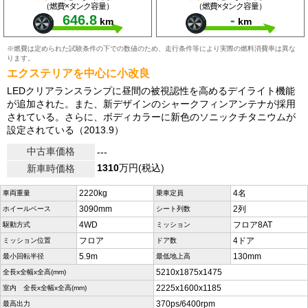
（燃費×タンク容量）
（燃費×タンク容量）
646.8
-
km
km
※燃費は定められた試験条件の下での数値のため、走行条件等により実際の燃料消費率は異な
ります。
エクステリアを中心に小改良
LEDクリアランスランプに昼間の被視認性を高めるデイライト機能
が追加された。また、新デザインのシャークフィンアンテナが採用
されている。さらに、ボディカラーに新色のソニックチタニウムが
設定されている（2013.9）
中古車価格
---
1310
万円(税込)
新車時価格
2220kg
4名
車両重量
乗車定員
3090mm
2列
ホイールベース
シート列数
4WD
フロア8AT
駆動方式
ミッション
フロア
4ドア
ミッション位置
ドア数
5.9m
130mm
最小回転半径
最低地上高
5210x1875x1475
全長x全幅x全高(mm)
2225x1600x1185
室内 全長x全幅x全高(mm)
370ps/6400rpm
最高出力