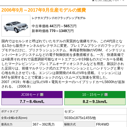
2006年9月～2017年9月生産モデルの燃費
レクサスブランドのフラッグシップモデル
中古車価格
44
万円～
565
万円
新車時価格
770～1349
万円
国内ではセルシオと呼ばれていたモデルの実質的な後継モデル。この4代目とな
るLSから販売チャンネルがレクサスに変更。プレミアムブランドのフラッグシッ
プモデルだけに、プリクラッシュシステム、車両姿勢制御のVDIM、インテリジェ
ントパーキングシステムなどの電子制御技術を多数搭載する。一方、快適装備で
は4座席それぞれで温度調節可能なオートエアコンや19個ものスピーカーを搭載
したマークレビンソン・プレミアムオーディオシステムなどを用意。新設計され
た足回りは、前後マルチリンク式のエアサスペンションとしハンドリングと乗り
心地を向上させている。エンジンは新開発の4.6LのV8を搭載。ミッションには
8ATを採用することで変速ショックのないスムーズな加速を実現した。
2007（H19）年春には5LのV8＋電気モーターのハイブリッドカーLS600hが追加
される。（2006.9）
JC08モード
10・15モード
7.7～8.4km/L
8.2～9.1km/L
セダン
ボディタイプ
5030x1875x1455/他
全長x全幅x全高(mm)
367～392馬力
FR/4WD
最高出力
駆動方式