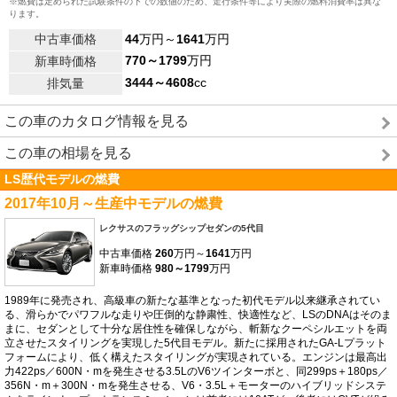
※燃費は定められた試験条件の下での数値のため、走行条件等により実際の燃料消費率は異な
ります。
中古車価格
44
万円～
1641
万円
770～1799
万円
新車時価格
3444～4608
cc
排気量
この車のカタログ情報を見る
この車の相場を見る
LS歴代モデルの燃費
2017年10月～生産中モデルの燃費
レクサスのフラッグシップセダンの5代目
中古車価格
260
万円～
1641
万円
新車時価格
980～1799
万円
1989年に発売され、高級車の新たな基準となった初代モデル以来継承されてい
る、滑らかでパワフルな走りや圧倒的な静粛性、快適性など、LSのDNAはそのま
まに、セダンとして十分な居住性を確保しながら、斬新なクーペシルエットを両
立させたスタイリングを実現した5代目モデル。新たに採用されたGA-Lプラット
フォームにより、低く構えたスタイリングが実現されている。エンジンは最高出
力422ps／600N・mを発生させる3.5LのV6ツインターボと、同299ps＋180ps／
356N・m＋300N・mを発生させる、V6・3.5L＋モーターのハイブリッドシステ