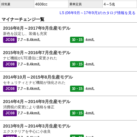
4608cc
4～5名
排気量
乗車定員
LS (06年9月～17年9月)のカタログ情報を見る
マイナーチェンジ一覧
2016年8月～2017年9月生産モデル
新色を設定し、装備も充実
JC08
7.7～8.4km/L
10・15
-km/L
2015年9月～2016年7月生産モデル
ナビ機能がLTE通信に変更された
JC08
7.7～8.4km/L
10・15
-km/L
2014年10月～2015年8月生産モデル
セキュリティとナビ機能が強化された
JC08
7.7～8.4km/L
10・15
-km/L
2014年4月～2014年9月生産モデル
消費税の変更により価格を修正
JC08
7.7～8.4km/L
10・15
-km/L
2013年9月～2014年3月生産モデル
エクステリアを中心に小改良