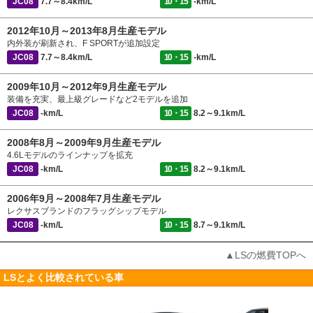
JC08
7.7～8.4km/L
10・15
-km/L
2012年10月～2013年8月生産モデル
内外装が刷新され、F SPORTが追加設定
JC08
7.7～8.4km/L
10・15
-km/L
2009年10月～2012年9月生産モデル
装備を充実、最上級グレードなど2モデルを追加
JC08
-km/L
10・15
8.2～9.1km/L
2008年8月～2009年9月生産モデル
4.6Lモデルのラインナップを拡充
JC08
-km/L
10・15
8.2～9.1km/L
2006年9月～2008年7月生産モデル
レクサスブランドのフラッグシップモデル
JC08
-km/L
10・15
8.7～9.1km/L
▲LSの燃費TOPへ
LSとよく比較されている車