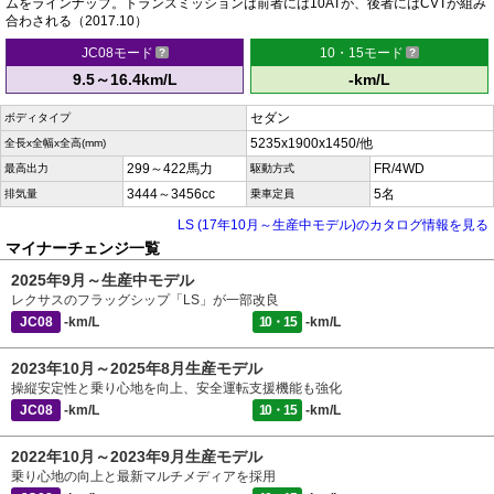
ムをラインナップ。トランスミッションは前者には10ATが、後者にはCVTが組み
合わされる（2017.10）
JC08モード
10・15モード
9.5～16.4km/L
-km/L
セダン
ボディタイプ
5235x1900x1450/他
全長x全幅x全高(mm)
299～422馬力
FR/4WD
最高出力
駆動方式
3444～3456cc
5名
排気量
乗車定員
LS (17年10月～生産中モデル)のカタログ情報を見る
マイナーチェンジ一覧
2025年9月～生産中モデル
レクサスのフラッグシップ「LS」が一部改良
JC08
-km/L
10・15
-km/L
2023年10月～2025年8月生産モデル
操縦安定性と乗り心地を向上、安全運転支援機能も強化
JC08
-km/L
10・15
-km/L
2022年10月～2023年9月生産モデル
乗り心地の向上と最新マルチメディアを採用