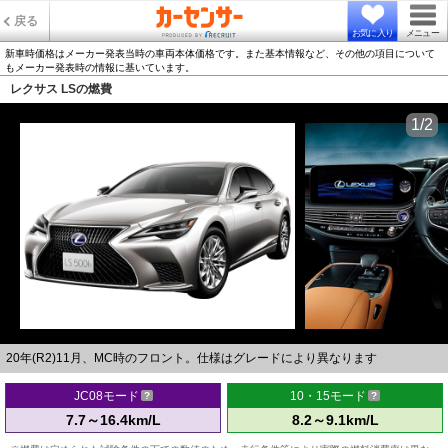
戻る
お気に入り
メニュー
新車時価格はメーカー発表当時の車両本体価格です。また基本情報など、その他の項目について
もメーカー発表時の情報に基いています。
レクサス LSの燃費
1/2
20年(R2)11月、MC時のフロント。仕様はグレードにより異なります
JC08モード
10・15モード
7.7～16.4km/L
8.2～9.1km/L