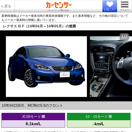
戻る
お気に入り
メニュー
新車時価格はメーカー発表当時の車両本体価格です。また基本情報など、その他の項目について
もメーカー発表時の情報に基いています。
レクサス IS F（14年04月～14年05月）の燃費
1/2
10年(H22)8月、MC時の5.0のフロント
JC08モード
10・15モード
8.1km/L
-km/L