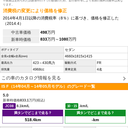
※燃費は定められた試験条件の下での数値のため、走行条件等により実際の燃料消費率は異な
ります。
消費税の変更により価格を修正
2014年4月1日以降の消費税率（8％）に基づき、価格を修正した
（2014.4）
中古車価格
498
万円
833
万円～
1080
万円
新車時価格
セダン
ボディタイプ
4660x1815x1415
全長x全幅x全高(mm)
423～430馬力
FR
最高出力
駆動方式
4968cc
4名
排気量
乗車定員
この車のカタログ情報を見る
IS F（14年04月～14年05月モデル）のグレード一覧
5.0
新車時価格
833.1
万円(税込)
JC08
8.1km/L
10・15
-km/L
満タンでどこまで走る？
満タンでどこまで走る？
518.4km
-km