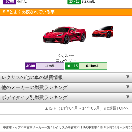
JC08
-km/L
10・15
8.2km/L
IS Fとよく比較されている車
シボレー
コルベット
JC08
-km/L
10・15
6.1km/L
レクサスの他の車の燃費情報
他のメーカーの燃費ランキング
ボディタイプ別燃費ランキング
▲IS F（14年04月～14年05月）の燃費TOPへ
中古車トップ
中古車メーカー一覧
レクサスの中古車
IS Fの中古車
IS F(14年04月～14年