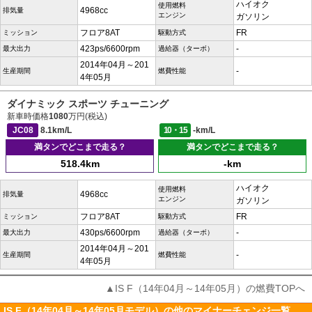
ハイオク
使用燃料
4968cc
排気量
エンジン
ガソリン
フロア8AT
FR
ミッション
駆動方式
423ps/6600rpm
-
最大出力
過給器（ターボ）
2014年04月～201
-
生産期間
燃費性能
4年05月
ダイナミック スポーツ チューニング
新車時価格
1080
万円(税込)
JC08
8.1km/L
10・15
-km/L
満タンでどこまで走る？
満タンでどこまで走る？
518.4km
-km
ハイオク
使用燃料
4968cc
排気量
エンジン
ガソリン
フロア8AT
FR
ミッション
駆動方式
430ps/6600rpm
-
最大出力
過給器（ターボ）
2014年04月～201
-
生産期間
燃費性能
4年05月
▲IS F（14年04月～14年05月）の燃費TOPへ
IS F（14年04月～14年05月モデル）の他のマイナーチェンジ一覧