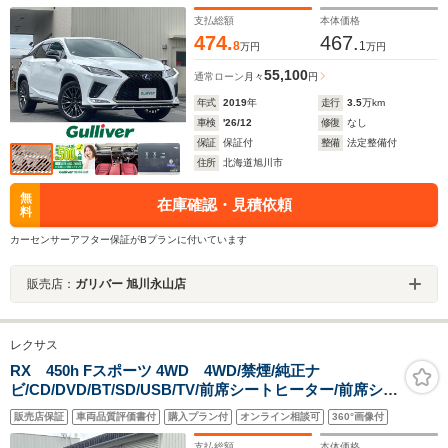
先行車発進告知/革巻きステアリング
支払総額
本体価格
474.
467.
8
1
万円
万円
55,100
通常ローン
月々
円
年式
2019
年
走行
3.5
万km
車検
'26/12
修復
なし
保証
保証付
整備
法定整備付
住所
北海道旭川市
無
在庫確認・見積依頼
料
カーセンサーアフター保証がBプランに付いています
販売店：
ガリバー 旭川永山店
レクサス
RX 450h Fスポーツ 4WD 4WD/禁煙/純正ナ
ビ/CD/DVD/BT/SD/USB/TV/前席シートヒーター/前席シー
トベンチレーション/前席パワーシート/運転席メモリ機能
販売店保証
車両品質評価書付
購入プラン付
オンライン相談可
360°画像付
付きパワーシート/電動リアゲート
支払総額
本体価格