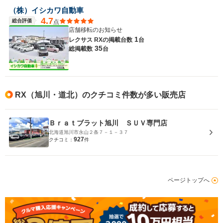
（株）イシカワ自動車
4.7
総合評価
点
店舗移転のお知らせ
1
レクサス RXの
掲載台数
台
35
総掲載数
台
RX（旭川・道北）のクチコミ件数が多い販売店
Ｂｒａｔブラット旭川 ＳＵＶ専門店
北海道旭川市永山２条７－１－３７
927
クチコミ：
件
ページトップへ