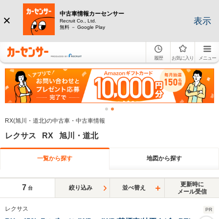
中古車情報カーセンサー
表示
Recruit Co., Ltd.
無料 － Google Play
履歴
お気に入り
メニュー
RX(旭川・道北)の中古車・中古車情報
レクサス RX 旭川・道北
一覧から探す
地図から探す
更新時に
7
絞り込み
並べ替え
台
メール受信
レクサス
PR