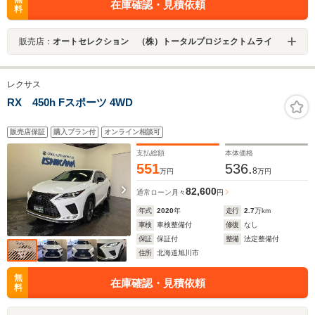
在庫確認・見積依頼
料
販売店：
オートセレクション （株）トータルプロジェクトムライ
レクサス
RX 450h Fスポーツ 4WD
販売店保証
購入プラン付
オンライン相談可
支払総額
本体価格
551
536.
8
万円
万円
82,600
通常ローン
月々
円
年式
2020
年
走行
2.7
万km
車検
車検整備付
修復
なし
保証
保証付
整備
法定整備付
住所
北海道旭川市
無
在庫確認・見積依頼
料