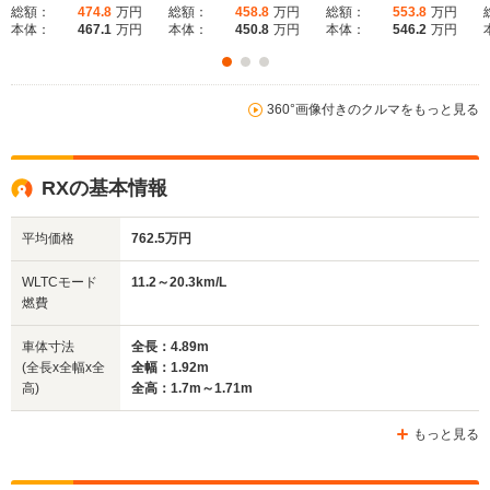
総額：
474.8
万円
総額：
458.8
万円
総額：
553.8
万円
本体：
467.1
万円
本体：
450.8
万円
本体：
546.2
万円
360°画像付きのクルマをもっと見る
RXの基本情報
平均価格
762.5万円
WLTCモード
11.2～20.3km/L
燃費
車体寸法
全長：4.89m
(全長x全幅x全
全幅：1.92m
高)
全高：1.7m～1.71m
もっと見る