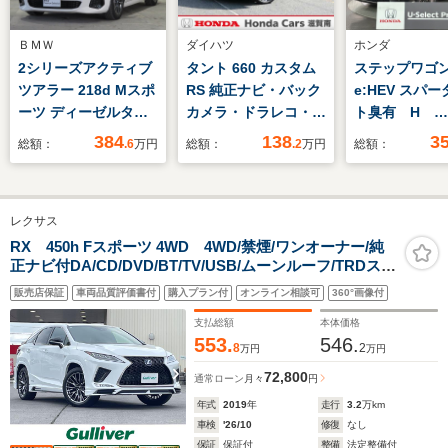
ＢＭＷ
ダイハツ
ホンダ
2シリーズアクティブ
タント 660 カスタム
ステップワゴン 
ツアラー 218d Mスポ
RS 純正ナビ・バック
e:HEV スパー
ーツ ディーゼルター
カメラ・ドラレコ・
ト臭有 H
ボ DCT テクノロジー
ETC付
SENSING 
384
138
3
総額：
.6
万円
総額：
.2
万円
総額：
PKG 禁煙車 LED
証 ワンオ-ナ
ライト 17AW
LXM-237VF
PDC Aトランク ス
Rカメラ C
レクサス
マートキー ヘッドア
BTオ-ディオD
ップディスプレイ ア
ラレコ Rモ
RX 450h Fスポーツ 4WD 4WD/禁煙/ワンオーナー/純
正ナビ付DA/CD/DVD/BT/TV/USB/ムーンルーフ/TRDスポ
クティブクルーズコン
ETC LEDラ
イラー(フロント/サイド/リアアンダー)/TRDエアロフェン
トロール ステアリン
側電動ドア V
販売店保証
車両品質評価書付
購入プラン付
オンライン相談可
360°画像付
ダー&マフラー
グヒーター 車線逸脱
支払総額
本体価格
警告 自社レンタカー
553.
546.
8
2
万円
万円
72,800
通常ローン
月々
円
年式
2019
年
走行
3.2
万km
車検
'26/10
修復
なし
保証
保証付
整備
法定整備付