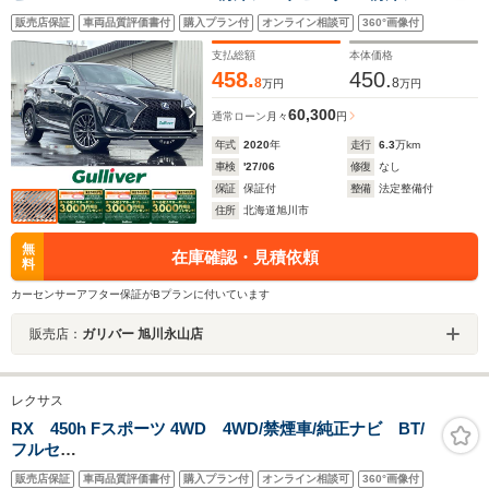
トベンチレーション/前席パワーシート/運転席メモリ機能
販売店保証
車両品質評価書付
購入プラン付
オンライン相談可
360°画像付
付きパワーシート/電動リアゲート
支払総額
本体価格
458.
450.
8
8
万円
万円
60,300
通常ローン
月々
円
年式
2020
年
走行
6.3
万km
車検
'27/06
修復
なし
保証
保証付
整備
法定整備付
住所
北海道旭川市
無
在庫確認・見積依頼
料
カーセンサーアフター保証がBプランに付いています
販売店：
ガリバー 旭川永山店
レクサス
RX 450h Fスポーツ 4WD 4WD/禁煙車/純正ナビ BT/
フルセ
グ/CD/DVD/ACC/LTA/PCS/BSM/PKSB/RSA/HUD/PBD/
販売店保証
車両品質評価書付
購入プラン付
オンライン相談可
360°画像付