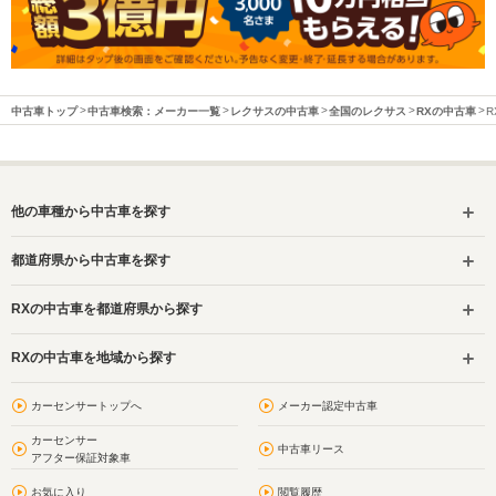
中古車トップ
中古車検索：メーカー一覧
レクサスの中古車
全国のレクサス
RXの中古車
R
他の車種から中古車を探す
都道府県から中古車を探す
RXの中古車を都道府県から探す
RXの中古車を地域から探す
カーセンサートップへ
メーカー認定中古車
カーセンサー
中古車リース
アフター保証対象車
お気に入り
閲覧履歴