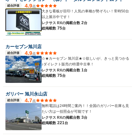
4.9
総合評価
点
大きな看板が目印！人気の車種が勢ぞろい！常時50台
以上展示中です！
2
レクサス RXの
掲載台数
台
75
総掲載数
台
カーセブン旭川店
4.9
総合評価
点
☆★カーセブン 旭川店★☆欲しいが、きっと見つかる
♪ダイレクト販売の特選中古車！
1
レクサス RXの
掲載台数
台
75
総掲載数
台
ガリバー 旭川永山店
4.7
総合評価
点
無料電話は24時間ご案内！！全国のガリバー在庫も見
たい方は一括照会が可能です！
3
レクサス RXの
掲載台数
台
221
総掲載数
台