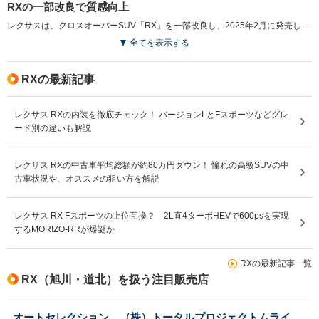
RXの一部改良で質感向上
レクサスは、クロスオーバーSUV「RX」を一部改良し、2025年2月に発売した。今回の改良では、Always Onの思想に基づき、静粛性や乗り心地の改善、駆動力特性の変更によりドライバビリティを向上。RX450h+およびRX350hのAWD車にはDynamic Rear Steering（DRS）が搭載され、低速での取り回し性と高速時の安定性を強化した。室内ではイルミネーションの改良や「F スポーツ」モデルにホワイト内装色が追加され、ラグジュアリーな空間を演出。さらに、全車に12.3インチのフル液晶メーターが標準装備され、運転の快適性も向上している。（2025.2）
全てを表示する
RXの最新記事
レクサス RXの内装を徹底チェック！ バージョンLとFスポーツなどグレ
ード別の違いも解説
レクサス RXの中古車平均総額が約80万円ダウン！ 憧れの高級SUVの中
古車状況や、オススメの狙い方を解説
レクサス RX Fスポーツの上位互換？ 2L直4ターボHEVで600psを実現
するMORIZO-RRが爆誕か
RXの最新記事一覧
RX（旭川・道北）を扱う注目販売店
オートセレクション （株）トータルプロジェクトムライ