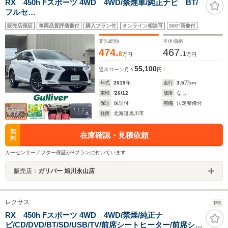
RX 450h Fスポーツ 4WD 4WD/禁煙車/純正ナビ BT/
フルセ
グ/CD/DVD/ACC/LTA/PCS/BSM/PKSB/RSA/HUD/PBD/
販売店保証
車両品質評価書付
購入プラン付
オンライン相談可
360°画像付
先行車発進告知/革巻きステアリング
支払総額
本体価格
474.
467.
8
1
万円
万円
55,100
通常ローン
月々
円
年式
2019
年
走行
3.5
万km
車検
'26/12
修復
なし
保証
保証付
整備
法定整備付
住所
北海道旭川市
無
在庫確認・見積依頼
料
カーセンサーアフター保証がBプランに付いています
販売店：
ガリバー 旭川永山店
レクサス
PR
RX 450h Fスポーツ 4WD 4WD/禁煙/純正ナ
ビ/CD/DVD/BT/SD/USB/TV/前席シートヒーター/前席シー