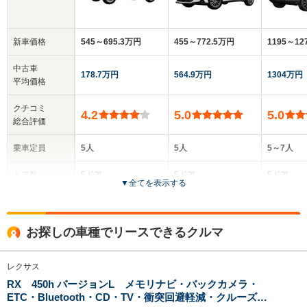
新車価格
545～695.3万円
455～772.5万円
1195～1
中古車
178.7万円
564.9万円
1304万円
平均価格
クチコミ
4.2
5.0
5.0
総合評価
乗車定員
5人
5人
5～7人
ドア数
5ドア
5ドア
5ドア
▼
全てを表示する
全高
全高
全高
1.69m
1.66m～1.68m
1.92m
お探しの車種でリースできるクルマ
レクサス
全幅
全幅
全幅
サイズ
1.89m
1.87m
1.9
RX 450h バージョンL メモリナビ・バックカメラ・
全長
全長
(全長x全幅x全高)
ETC・Bluetooth・CD・TV・衝突回避軽減・クルーズコ
4.77m
4.66m
4.96m