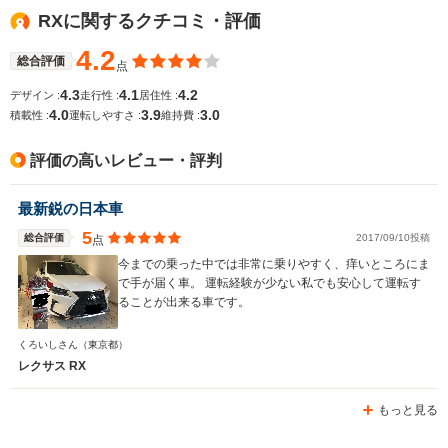
RXに関するクチコミ・評価
4.2
総合評価
点
4.3
4.1
4.2
デザイン :
走行性 :
居住性 :
4.0
3.9
3.0
積載性 :
運転しやすさ :
維持費 :
評価の高いレビュー・評判
最新鋭の日本車
5
総合評価
2017/09/10投稿
点
今までの乗った中では非常に乗りやすく、痒いところにま
で手が届く車。 運転経験が少ない私でも安心して運転す
ることが出来る車です。
くろいしさん
（東京都）
レクサス RX
もっと見る