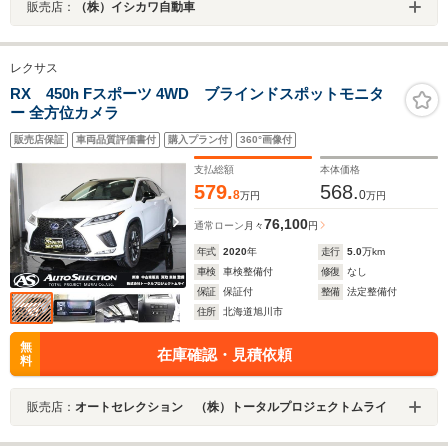
販売店：
（株）イシカワ自動車
レクサス
RX 450h Fスポーツ 4WD ブラインドスポットモニタ
ー 全方位カメラ
販売店保証
車両品質評価書付
購入プラン付
360°画像付
支払総額
本体価格
579.
568.
8
0
万円
万円
76,100
通常ローン
月々
円
年式
2020
年
走行
5.0
万km
車検
車検整備付
修復
なし
保証
保証付
整備
法定整備付
住所
北海道旭川市
無
在庫確認・見積依頼
料
販売店：
オートセレクション （株）トータルプロジェクトムライ