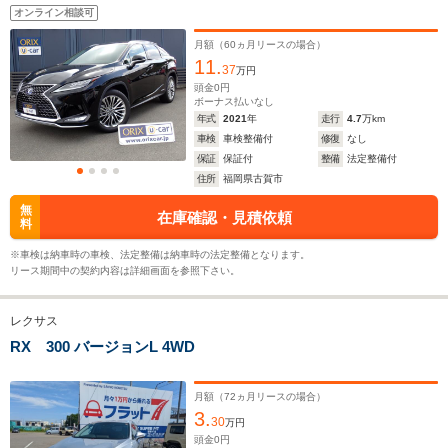
ントロール・パワーシート・シートヒーター・プッシュ
オンライン相談可
スタート・スマートキー・レクサス・RX
月額（
60
ヵ月リースの場合）
11.
ホイールベース
ホイールベース
ホイー
37
万円
-m
-m
頭金
0
円
ボーナス払いなし
年式
2021
年
走行
4.7
万km
11.7～22.2km/L
車検
車検整備付
修復
なし
└市街地:8.7～
8.1km/L
保証
保証付
整備
法定整備付
19.2km/L
WLTCモード
└市街地:5.
住所
福岡県古賀市
-
└郊外:11.6～
燃費
└郊外:8.4
24.4km/L
無
└高速道路:9
在庫確認・見積依頼
料
└高速道路:13.7～
22.4km/L
※車検は納車時の車検、法定整備は納車時の法定整備となります。
リース期間中の契約内容は詳細画面を参照下さい。
排気量
3456cc
2393～2487cc
3444cc
レクサス
駆動方式
4WD、FF
4WD、FF
4WD
RX 300 バージョンL 4WD
月額（
72
ヵ月リースの場合）
3.
30
万円
頭金
0
円