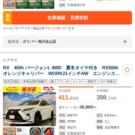
住所
北海道旭川市
無
在庫確認・見積依頼
料
カーセンサーアフター保証がBプランに付いています
販売店：
ガリバー 旭川永山店
レクサス
RX 450h バージョンL 4WD 夏冬タイヤ付き RX500h
オレンジキャリパー WORK21インチAW エンジンスタ
ーター電動Rゲート フルタイム4WD エアバッグ 地
販売店保証
車両品質評価書付
購入プラン付
オンライン相談可
360°画像付
デジ 横滑り防止機能 革S Bモニ シートクーラー
支払総額
本体価格
411.
398.
8
7
万円
万円
36,800
通常ローン
月々
円
年式
2017
年
走行
6.0
万km
車検
'27/01
修復
なし
保証
保証付
整備
法定整備付
住所
北海道旭川市