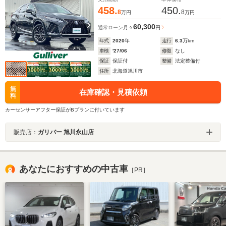
458.
450.
8
8
万円
万円
60,300
通常ローン
月々
円
年式
2020
年
走行
6.3
万km
車検
'27/06
修復
なし
保証
保証付
整備
法定整備付
住所
北海道旭川市
無
在庫確認・見積依頼
料
カーセンサーアフター保証がBプランに付いています
販売店：
ガリバー 旭川永山店
あなたにおすすめの中古車
［PR］