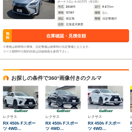
ボーナス払い
6.60
万円（年
2
回）
年式
2018
年
走行
9.6
万km
車検
'27/07
修復
なし
保証
保証無
整備
法定整備付
住所
北海道河東郡
無
在庫確認・見積依頼
料
※車検は納車時の車検、法定整備は納車時の法定整備となります。
リース期間中の契約内容は詳細画面を参照下さい。
お探しの条件で360°画像付きのクルマ
レクサス
レクサス
レクサス
RX 450h Fスポー
RX 450h Fスポー
RX 450h Fスポー
ツ 4WD…
ツ 4WD…
ツ 4WD…