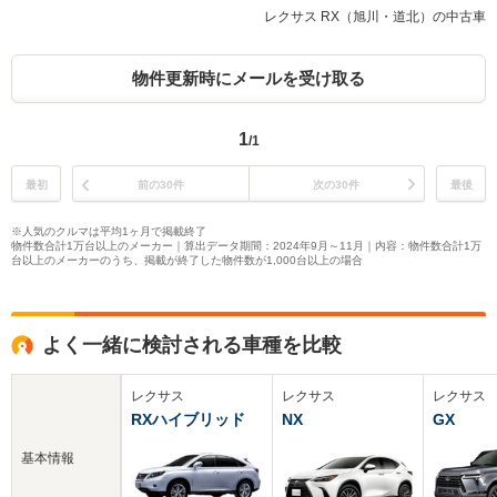
レクサス RX（旭川・道北）の中古車
物件更新時にメールを受け取る
1
/1
最初
前の30件
次の30件
最後
※人気のクルマは平均1ヶ月で掲載終了
物件数合計1万台以上のメーカー｜算出データ期間：2024年9月～11月｜内容：物件数合計1万
台以上のメーカーのうち、掲載が終了した物件数が1,000台以上の場合
よく一緒に検討される車種を比較
レクサス
レクサス
レクサス
RXハイブリッド
NX
GX
基本情報