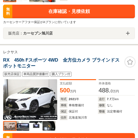
無
在庫確認・見積依頼
料
カーセンサーアフター保証がAプランに付いています
販売店：
カーセブン旭川店
レクサス
RX 450h Fスポーツ 4WD 全方位カメラ ブラインドス
ポットモニター
販売店保証
車両品質評価書付
購入プラン付
支払総額
本体価格
500
488.
0
万円
万円
年式
2021
年
走行
7.7
万km
車検
車検整備付
修復
なし
保証
保証付
整備
法定整備付
住所
北海道旭川市
無