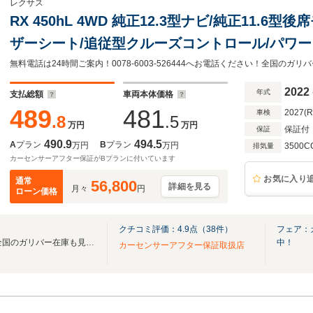
レクサス
RX 450hL 4WD 純正12.3型ナビ/純正11.6
ザーシート/追従型クルーズコントロール/パワー
チレーション/ステアリングヒーター/LEDヘッ
無料電話は24時間ご案内！0078-6003-526444へお電話ください！全国の
2022
年式
支払総額
車両本体価格
489
481
2027(
車検
.8
.5
万円
万円
保証付
保証
490.9
494.5
A
プラン
B
プラン
万円
万円
3500C
排気量
カーセンサーアフター保証がBプランに付いています
お気に入り
通常
56,800
詳細を見る
月々
円
ローン価格
クチコミ評価：
4.9
点（
38
件）
フェア：
無料電話は24時間ご案内！！全国のガリバー在庫も見たい方は一括照会が可能です！
中！
カーセンサーアフター保証取扱店