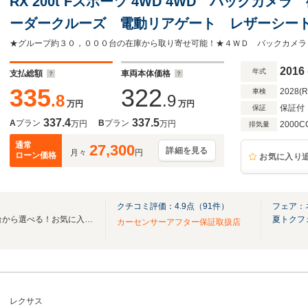
RX 200t Fスポーツ 4WD 4WD バックカ
ーダークルーズ 電動リアゲート レザーシー
席シートエアコン コーナーセンサー LEDヘッ
2016
年式
支払総額
車両本体価格
335
322
2028(
車検
.8
.9
万円
万円
保証付
保証
337.4
337.5
A
プラン
B
プラン
万円
万円
2000C
排気量
通常
27,300
詳細を見る
月々
円
ローン価格
お気に入り
クチコミ評価：
4.9
点（
91
件）
フェア：
全国のグループ総在庫30,000台から選べる！お気に入りの愛車がきっと見つかります！
夏トクフ
カーセンサーアフター保証取扱店
レクサス