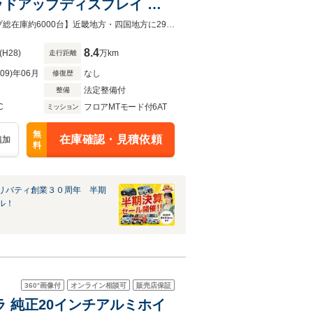
ヘッドアップディスプレイ パ
 前席シートヒーター 純正ア
【グループ総在庫約6000台】近畿地方・四国地方に29店舗展開中！！【グループ総在庫約6000台】近畿地方・四国地方に29店舗展開中！！
8.4
(H28)
万km
走行距離
R09)年06月
なし
修復歴
法定整備付
整備
C
フロアMTモード付6AT
ミッション
無
在庫確認・見積依頼
追加
料
リバティ創業３０周年 半期
ル！
360°
画像付
オンライン相談可
販売店保証
メラ 純正20インチアルミホイ