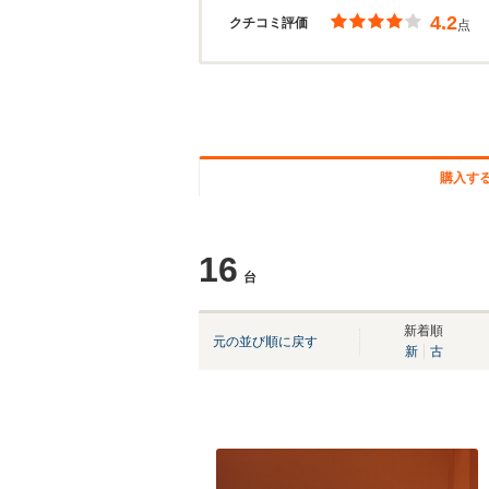
4.2
クチコミ評価
点
購入す
16
台
新着順
元の並び順に戻す
新
古