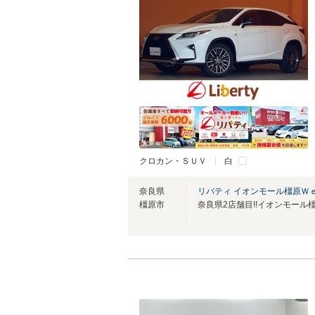
クロカン・ＳＵＶ
白
奈良県
リバティ イオンモール橿原Ｗ
橿原市