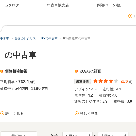
カタログ
中古車販売店
保険/ローン/他
中古車
全国のレクサス
RXの中古車
RX(奈良県)の中古車
）の中古車
価格相場情報
みんなの評価
4.2
763.1
総合評価
平均価格：
点
万円
544
1180
価格帯：
万円～
万円
デザイン:
4.3
走行性:
4.1
居住性:
4.2
積載性:
4.0
運転のしやすさ:
3.9
維持費:
3.0
詳しく見る
詳しく見る