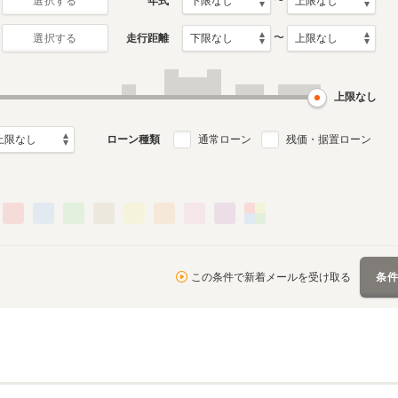
〜
年式
選択する
〜
走行距離
選択する
初代
0月～2022年10
2009年1月～2015年9月
デル
生産モデル
上限なし
ローン種類
通常ローン
残価・据置ローン
この条件で新着メールを受け取る
条