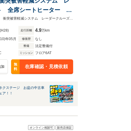
メラ 衝突被害軽減システム レ
ト 全席シートヒーター 前
ド ビルトインETC
★グループ約３０，０００台の在庫から取り寄せ可能！★４ＷＤ バックカメラ 衝突被害軽減システム レーダークルーズ 電動リアゲート レザーシート
4.9
(H28)
万km
走行距離
R10)年05月
なし
修復歴
法定整備付
整備
C
フロア6AT
ミッション
無
在庫確認・見積依頼
追加
料
ネクステージ お盆の中古車
ェア！！
オンライン相談可
販売店保証