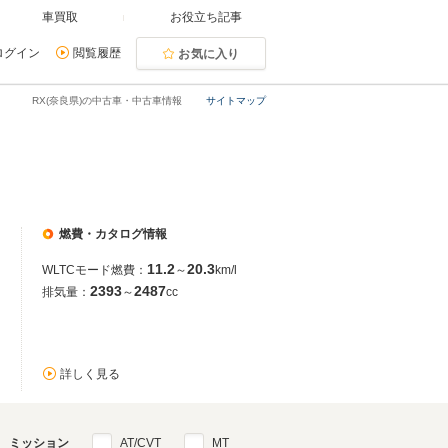
車買取
お役立ち記事
ログイン
閲覧履歴
お気に入り
RX(奈良県)の中古車・中古車情報
サイトマップ
燃費・カタログ情報
11.2
20.3
WLTCモード燃費：
～
km/l
2393
2487
排気量：
～
cc
詳しく見る
ミッション
AT/CVT
MT