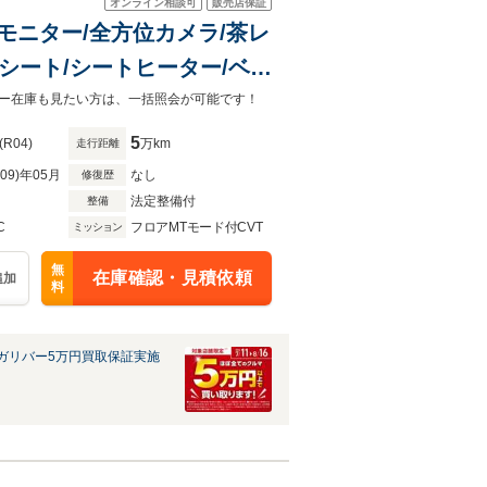
オンライン相談可
販売店保証
型後席モニター/全方位カメラ/茶レ
シート/シートヒーター/ベン
ドライト
ガリバー在庫も見たい方は、一括照会が可能です！
5
(R04)
万km
走行距離
R09)年05月
なし
修復歴
法定整備付
整備
C
フロアMTモード付CVT
ミッション
無
在庫確認・見積依頼
追加
料
ガリバー5万円買取保証実施