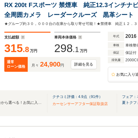
RX 200t Fスポーツ 禁煙車 純正12.3イ
全周囲カメラ レーダークルーズ 黒革シート 
ライブレコーダー TV Bluetooth スマート
2016
年式
支払総額
車両本体価格
315
298
車検整
車検
.8
.1
万円
万円
保証付
保証
2000C
排気量
通常
24,900
詳細を見る
月々
円
ローン価格
お気に入り
クチコミ評価：
4.9
点（
91
件）
フェア：
全国のグループ総在庫30,000台から選べる！お気に入りの愛車がきっと見つかります！
夏トクフ
カーセンサーアフター保証取扱店