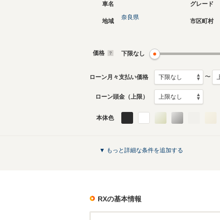
車名
グレード
奈良県
地域
市区町村
現行
2代目
2022年11月～生産中
2015年1
月生産モ
価格
下限なし
RXのカタログを見る
〜
ローン月々支払い価格
ローン頭金（上限）
本体色
▼ もっと詳細な条件を追加する
RX
の基本情報