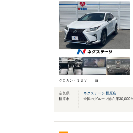
クロカン・ＳＵＶ
白
奈良県
ネクステージ 橿原店
橿原市