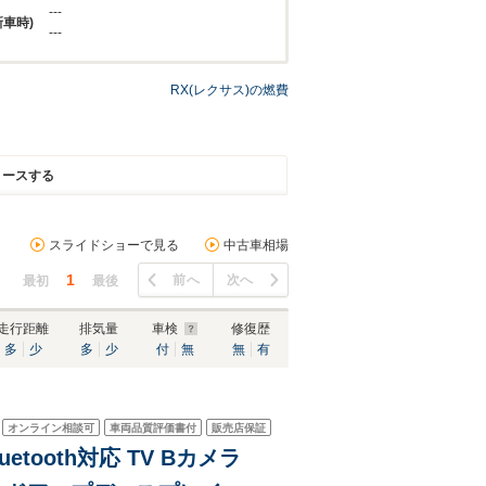
---
新車時)
---
RX(レクサス)の燃費
リースする
スライドショーで見る
中古車相場
1
前へ
次へ
最初
最後
走行距離
排気量
車検
修復歴
多
少
多
少
付
無
無
有
オンライン相談可
車両品質評価書付
販売店保証
uetooth対応 TV Bカメラ