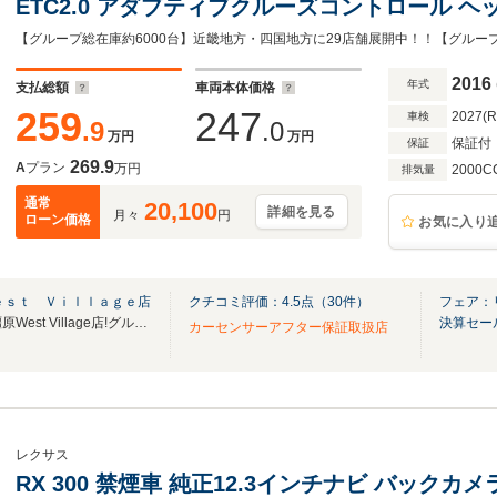
ETC2.0 アダプティブクルーズコントロール 
ワーバックドア LEDヘッドライト スマートキー
ルミホイール
2016
年式
支払総額
車両本体価格
259
247
2027(
車検
.9
.0
万円
万円
保証付
保証
269.9
A
プラン
万円
2000C
排気量
通常
20,100
詳細を見る
月々
円
ローン価格
お気に入り
ｅｓｔ Ｖｉｌｌａｇｅ店
クチコミ評価：
4.5
点（
30
件）
フェア：
奈良県2店舗目!!イオンモール橿原West Village店!グループ総在庫6000台!!!
決算セー
カーセンサーアフター保証取扱店
レクサス
RX 300 禁煙車 純正12.3インチナビ バックカ