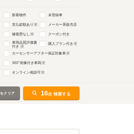
新着物件
未登録車
支払総額あり
メーカー系販売店
修復歴なし
クーポン付き
車両品質評価書
購入プラン付き
付き
カーセンサーアフター保証対象車
360
°画像付き車両
オンライン相談可
16
件をクリア
台 検索する