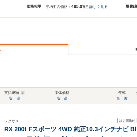
465.0
価格相場
燃費(
平均中古価格：
詳しく見る
万円
る
支払総額
本体価格
年式
安
高
安
高
新
古
360°
画像付
レクサス
RX 200t Fスポーツ 4WD 純正10.3インチナビ Bl