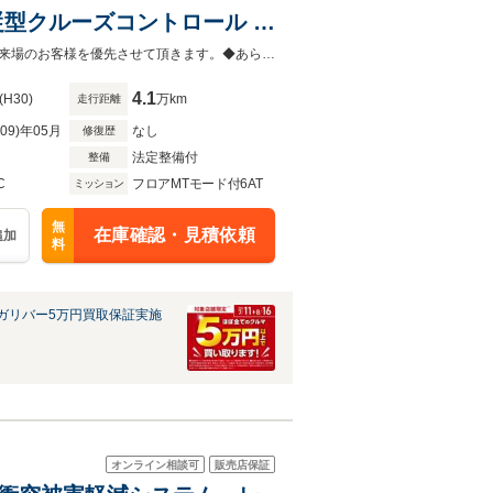
従型クルーズコントロール ブ
プレイ スマートキー
◆当店以外で購入される場合は陸送費用等、別途費用が発生します。◆販売はご来場のお客様を優先させて頂きます。◆あらかじめご確認下さい※販売は一般のお客様に限ります。
4.1
(H30)
万km
走行距離
R09)年05月
なし
修復歴
法定整備付
整備
C
フロアMTモード付6AT
ミッション
無
在庫確認・見積依頼
追加
料
ガリバー5万円買取保証実施
オンライン相談可
販売店保証