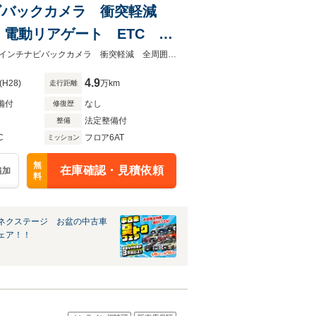
ンチナビバックカメラ 衝突軽減
電動リアゲート ETC ド
キー
★グループ約３０，０００台の在庫から取り寄せ可能！★禁煙車 純正１２．３インチナビバックカメラ 衝突軽減 全周囲カメラ レーダークルーズ 黒革シート
4.9
(H28)
万km
走行距離
備付
なし
修復歴
法定整備付
整備
C
フロア6AT
ミッション
無
在庫確認・見積依頼
追加
料
ネクステージ お盆の中古車
ェア！！