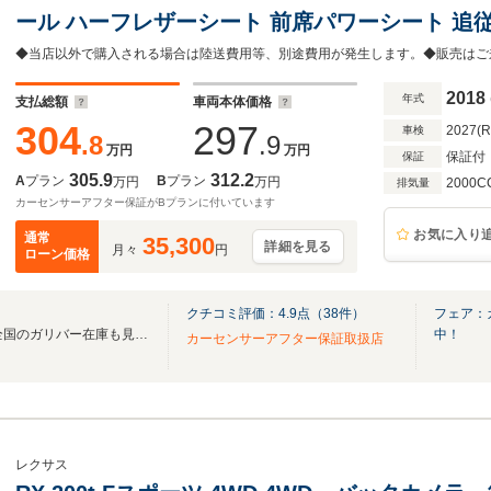
ール ハーフレザーシート 前席パワーシート 追
ラインドスポットモニター ヘッドアップディス
2018
年式
支払総額
車両本体価格
304
297
2027(
車検
.8
.9
万円
万円
保証付
保証
305.9
312.2
A
プラン
B
プラン
万円
万円
2000C
排気量
カーセンサーアフター保証がBプランに付いています
お気に入り
通常
35,300
詳細を見る
月々
円
ローン価格
クチコミ評価：
4.9
点（
38
件）
フェア：
無料電話は24時間ご案内！！全国のガリバー在庫も見たい方は一括照会が可能です！
中！
カーセンサーアフター保証取扱店
レクサス