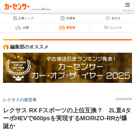
メニュー
記事トップ
特選車
旬ネタ
試乗
新型車
ニュース
編集部のオススメ
レクサスの新型車
2025/06/30
レクサス RX Fスポーツの上位互換？ 2L直4タ
ーボHEVで600psを実現するMORIZO-RRが爆
誕か