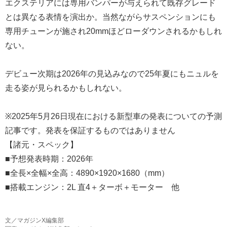
エクステリアには専用バンパーが与えられて既存グレード
とは異なる表情を演出か。当然ながらサスペンションにも
専用チューンが施され20mmほどローダウンされるかもしれ
ない。
デビュー次期は2026年の見込みなので25年夏にもニュルを
走る姿が見られるかもしれない。
※2025年5月26日現在における新型車の発表についての予測
記事です。発表を保証するものではありません
【諸元・スペック】
■予想発表時期：2026年
■全長×全幅×全高：4890×1920×1680（mm）
■搭載エンジン：2L 直4＋ターボ＋モーター 他
文／マガジンX編集部