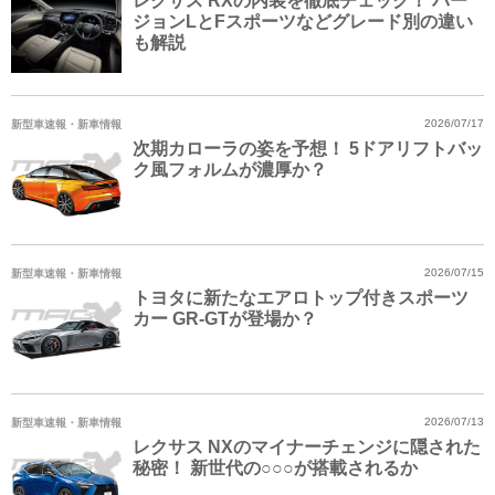
レクサス RXの内装を徹底チェック！ バー
ジョンLとFスポーツなどグレード別の違い
も解説
新型車速報・新車情報
2026/07/17
次期カローラの姿を予想！ 5ドアリフトバッ
ク風フォルムが濃厚か？
新型車速報・新車情報
2026/07/15
トヨタに新たなエアロトップ付きスポーツ
カー GR-GTが登場か？
新型車速報・新車情報
2026/07/13
レクサス NXのマイナーチェンジに隠された
秘密！ 新世代の○○○が搭載されるか