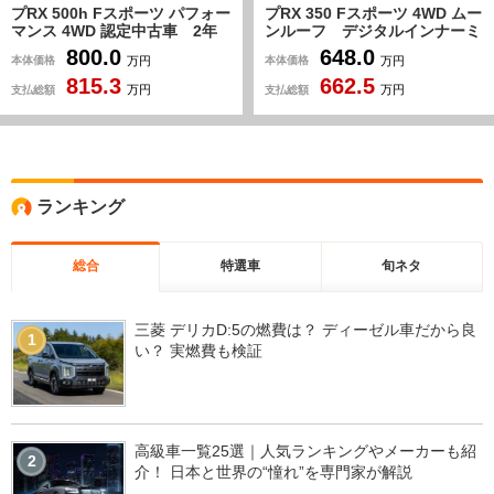
プRX 500h Fスポーツ パフォー
プRX 350 Fスポーツ 4WD ムー
マンス 4WD 認定中古車 2年
ンルーフ デジタルインナーミ
間走行距離無制限保証 マーク
ラー ブラインドスポットモニ
800.0
648.0
本体価格
本体価格
万円
万円
レビンソンプレミアムサラウン
ター パノラミックビューモニ
815.3
662.5
ド オレンジブレーキキャリパ
ター ヘッドアップディスプレ
支払総額
支払総額
万円
万円
ー パノラマルーフ 輻射ヒー
イ 三眼フルLEDヘッドラン
ター
プ シートヒーター ステアリ
ングヒーター
ランキング
総合
特選車
旬ネタ
三菱 デリカD:5の燃費は？ ディーゼル車だから良
1
い？ 実燃費も検証
高級車一覧25選｜人気ランキングやメーカーも紹
2
介！ 日本と世界の“憧れ”を専門家が解説