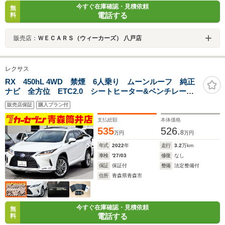
今すぐ在庫確認・見積依頼
無
電話する
料
販売店：
ＷＥＣＡＲＳ（ウィーカーズ） 八戸店
レクサス
RX 450hL 4WD 禁煙 6人乗り ムーンルーフ 純正
ナビ 全方位 ETC2.0 シートヒーター&ベンチレータ
ー 1500Wコンセント 純正リモートスタート スペア
販売店保証
購入プラン付
キー ワイヤレス給電
支払総額
本体価格
535
526.
8
万円
万円
年式
2022
年
走行
3.2
万km
車検
'27/03
修復
なし
保証
保証付
整備
法定整備付
住所
青森県青森市
今すぐ在庫確認・見積依頼
無
電話する
料