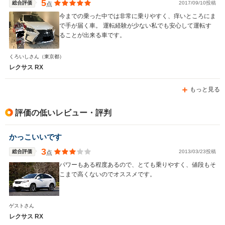
5
総合評価
2017/09/10投稿
点
今までの乗った中では非常に乗りやすく、痒いところにま
で手が届く車。 運転経験が少ない私でも安心して運転す
ることが出来る車です。
くろいしさん
（東京都）
レクサス RX
もっと見る
評価の低いレビュー・評判
かっこいいです
3
総合評価
2013/03/23投稿
点
パワーもある程度あるので、とても乗りやすく、値段もそ
こまで高くないのでオススメです。
ゲストさん
レクサス RX