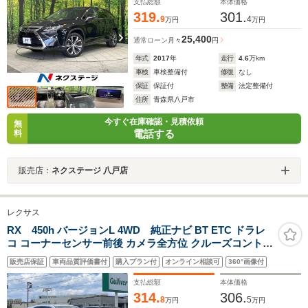
マートキー ETC
支払総額
本体価格
319.
301.
9
4
万円
万円
25,400
通常ローン
月々
円
年式
2017
年
走行
4.6
万km
車検
車検整備付
修復
なし
保証
保証付
整備
法定整備付
住所
青森県八戸市
今すぐ在庫確認・見積依頼
無
電話する
料
販売店：
ネクステージ 八戸店
レクサス
RX 450h バージョンL 4WD 純正ナビ BT ETC ドラレ
コ コーナーセンサー前後 カメラ全方位 クルーズコントロ
ール スペアキー 横滑り防止 盗難防止 オートライト オー
販売店保証
車両品質評価書付
購入プラン付
オンライン相談可
360°画像付
トマチックハイビーム
支払総額
本体価格
314.
306.
8
5
万円
万円