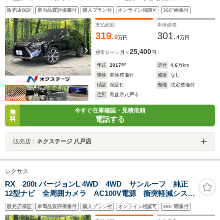
ム レーダークルーズ 禁煙車 パワーバックドア 革
販売店保証
車両品質評価書付
購入プラン付
オンライン相談可
360°画像付
シート シートヒーター パワーシート ドラレコ ス
マートキー ETC
支払総額
本体価格
319.
301.
9
4
万円
万円
25,400
通常ローン
月々
円
年式
2017
年
走行
4.6
万km
車検
車検整備付
修復
なし
保証
保証付
整備
法定整備付
住所
青森県八戸市
今すぐ在庫確認・見積依頼
無
電話する
料
販売店：
ネクステージ 八戸店
レクサス
RX 200t バージョンL 4WD 4WD サンルーフ 純正
12型ナビ 全周囲カメラ AC100V電源 衝突軽減システ
ム レーダークルーズ 禁煙車 パワーバックドア 革
販売店保証
車両品質評価書付
購入プラン付
オンライン相談可
360°画像付
シート シートヒーター パワーシート ドラレコ ス