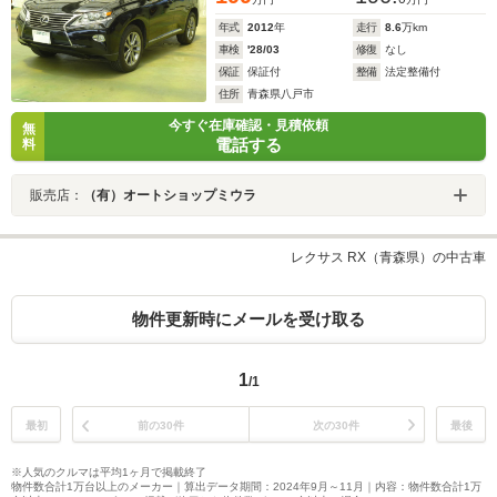
年式
2012
年
走行
8.6
万km
車検
'28/03
修復
なし
保証
保証付
整備
法定整備付
住所
青森県八戸市
今すぐ在庫確認・見積依頼
無
電話する
料
販売店：
（有）オートショップミウラ
レクサス RX（青森県）の中古車
物件更新時にメールを受け取る
1
/1
最初
前の30件
次の30件
最後
※人気のクルマは平均1ヶ月で掲載終了
物件数合計1万台以上のメーカー｜算出データ期間：2024年9月～11月｜内容：物件数合計1万