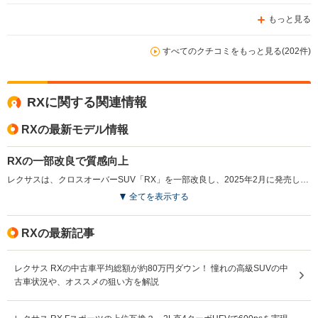
もっと見る
すべてのクチコミをもっと見る(202件)
RXに関する関連情報
RXの最新モデル情報
RXの一部改良で質感向上
レクサスは、クロスオーバーSUV「RX」を一部改良し、2025年2月に発売した。今回の改良では、Always Onの思想に基づき、静粛性や乗り心地の改善、駆動力特性の変更によりドライバビリティを向上。RX450h+およびRX350hのAWD車にはDynamic Rear Steering（DRS）が搭載され、低速での取り回し性と高速時の安定性を強化した。室内ではイルミネーションの改良や「F スポーツ」モデルにホワイト内装色が追加され、ラグジュアリーな空間を演出。さらに、全車に12.3インチのフル液晶メーターが標準装備され、運転の快適性も向上している。（2025.2）
全てを表示する
RXの最新記事
レクサス RXの中古車平均総額が約80万円ダウン！ 憧れの高級SUVの中
古車状況や、オススメの狙い方を解説