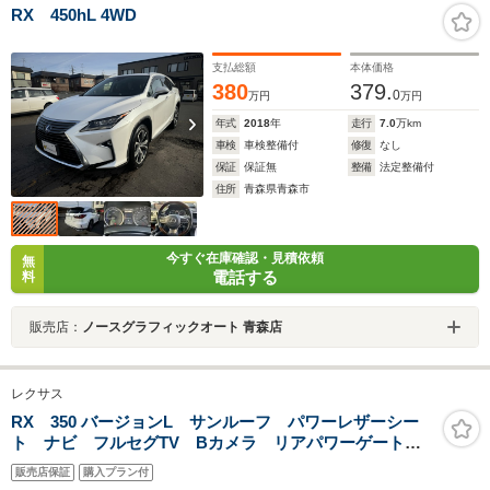
RX 450hL 4WD
支払総額
本体価格
380
379.
0
万円
万円
年式
2018
年
走行
7.0
万km
車検
車検整備付
修復
なし
保証
保証無
整備
法定整備付
住所
青森県青森市
今すぐ在庫確認・見積依頼
無
電話する
料
販売店：
ノースグラフィックオート 青森店
レクサス
RX 350 バージョンL サンルーフ パワーレザーシー
ト ナビ フルセグTV Bカメラ リアパワーゲート
クルーズコントロール ETC 両席シートヒーター シ
販売店保証
購入プラン付
ートクーラー クリアランスソナー 社外22インチアル