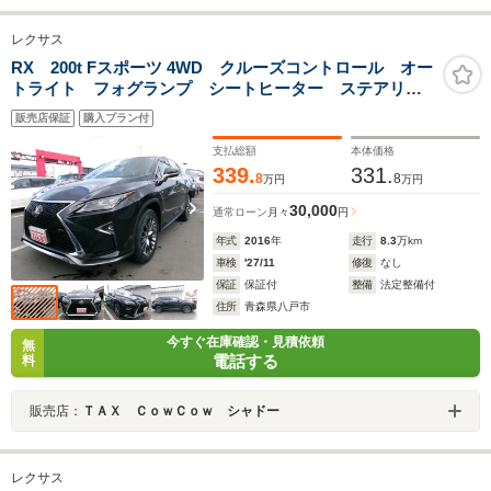
レクサス
RX 200t Fスポーツ 4WD クルーズコントロール オー
トライト フォグランプ シートヒーター ステアリン
グヒーター 電動パーキング オートハイビーム
販売店保証
購入プラン付
支払総額
本体価格
339.
331.
8
8
万円
万円
30,000
通常ローン
月々
円
年式
2016
年
走行
8.3
万km
車検
'27/11
修復
なし
保証
保証付
整備
法定整備付
住所
青森県八戸市
今すぐ在庫確認・見積依頼
無
電話する
料
販売店：
ＴＡＸ ＣｏｗＣｏｗ シャドー
レクサス