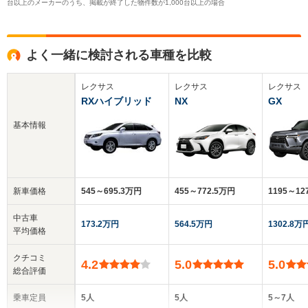
台以上のメーカーのうち、掲載が終了した物件数が1,000台以上の場合
よく一緒に検討される車種を比較
レクサス
レクサス
レクサス
RXハイブリッド
NX
GX
基本情報
新車価格
545～695.3万円
455～772.5万円
1195～1
中古車
173.2万円
564.5万円
1302.8万
平均価格
クチコミ
4.2
5.0
5.0
総合評価
乗車定員
5人
5人
5～7人