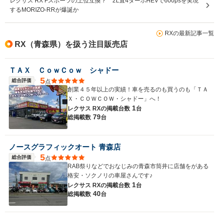
レクサス RX Fスポーツの上位互換？ 2L直4ターボHEVで600psを実現
するMORIZO-RRが爆誕か
RXの最新記事一覧
RX（青森県）を扱う注目販売店
ＴＡＸ ＣｏｗＣｏｗ シャドー
5
総合評価
点
創業４５年以上の実績！車を売るのも買うのも「ＴＡ
Ｘ・ＣＯＷＣＯＷ・シャドー」へ！
1
レクサス RXの
掲載台数
台
79
総掲載数
台
ノースグラフィックオート 青森店
5
総合評価
点
RAB祭りなどでおなじみの青森市筒井に店舗をがある
格安・ソクノリの車屋さんです♪
1
レクサス RXの
掲載台数
台
40
総掲載数
台