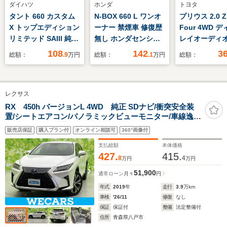
ダイハツ
ホンダ
トヨタ
タント 660 カスタム
N-BOX 660 L ワンオ
プリウス 2.0 Z 
X トップエディション
ーナー 禁煙車 修復歴
Four 4WD 
リミテッド SAIII 純正
無し ホンダセンシン
レイオーディオ
SDナビ/スマートアシ
グ 衝突軽減ブレーキ
12.3インチ/
108
142
3
総額：
.9
万円
総額：
.1
万円
総額：
スト(トヨタ・ダイハ
レーンキープアシスト
インナーミラー
ツ)/両側電動スライド
クルーズコントロール
タセーフティセ
ドア/シートヒーター/
純正ナビ 純正ドラレ
エアーシート 
レクサス
車線逸脱防止支援シス
コ Bluetooth シート
ノラミックビ
テム/シート ハーフレ
ヒーター 純正エンジ
ター/車線逸脱
RX 450h バージョンL 4WD 純正 SDナビ/衝突安全装
置/シートエアコン/パノラミックビューモニター/車線逸脱
ザー/ドライブレコー
ンスターター
援システム/シ
防止支援システム/シート フルレザー/電動バックドア/ヘ
ダー 純正/ヘッドラン
皮
販売店保証
購入プラン付
オンライン相談可
360°画像付
ッドランプ LED/Bluetooth接続
プ LED
支払総額
本体価格
427.
415.
8
4
万円
万円
51,900
通常ローン
月々
円
年式
2019
年
走行
3.9
万km
車検
'26/11
修復
なし
保証
保証付
整備
法定整備付
住所
青森県八戸市