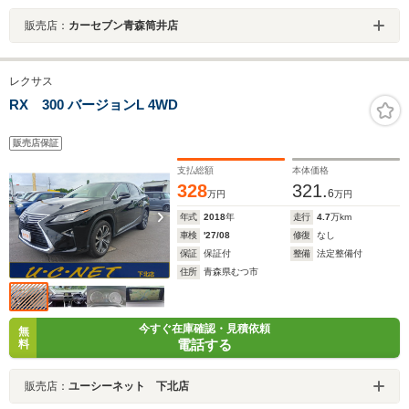
販売店：
カーセブン青森筒井店
レクサス
RX 300 バージョンL 4WD
販売店保証
支払総額
本体価格
328
321.
6
万円
万円
年式
2018
年
走行
4.7
万km
車検
'27/08
修復
なし
保証
保証付
整備
法定整備付
住所
青森県むつ市
今すぐ在庫確認・見積依頼
無
電話する
料
販売店：
ユーシーネット 下北店