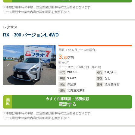
22.4km/L
※車検は納車時の車検、法定整備は納車時の法定整備となります。
リース期間中の契約内容は詳細画面を参照下さい。
排気量
3456cc
2393～2487cc
3444cc
レクサス
駆動方式
4WD、FF
4WD、FF
4WD
RX 300 バージョンL 4WD
月額（
72
ヵ月リースの場合）
3.
30
万円
頭金
0
円
ボーナス払い
6.60
万円（年
2
回）
年式
2018
年
走行
9.6
万km
車検
'27/07
修復
なし
保証
保証無
整備
法定整備付
住所
北海道河東郡
今すぐ在庫確認・見積依頼
無
電話する
料
※車検は納車時の車検、法定整備は納車時の法定整備となります。
リース期間中の契約内容は詳細画面を参照下さい。