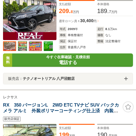
ミ
支払総額
本体価格
209.
189.
8
7
万円
万円
30,400
通常ローン
月々
円
年式
2009
年
走行
8.1
万km
車検
車検整備付
修復
なし
保証
保証付
整備
法定整備付
住所
青森県八戸市
今すぐ在庫確認・見積依頼
無
電話する
料
販売店：
テクノオートリアル 八戸沼館店
レクサス
RX 350 バージョンL 2WD ETC TVナビ SUV バックカ
メラ アルミ 外装ポリマーコーティング仕上済 内装ク
リーニング済
販売店保証
支払総額
本体価格
199
190.
0
万円
万円