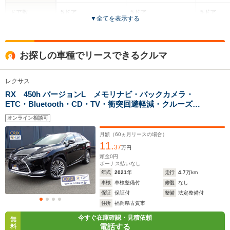
ドア数
5ドア
5ドア
5ドア
▼
全てを表示する
全高
全高
全高
1.69m
1.66m～1.68m
1.92m
お探しの車種でリースできるクルマ
レクサス
全幅
全幅
全幅
サイズ
1.89m
1.87m
1.9
RX 450h バージョンL メモリナビ・バックカメラ・
全長
全長
(全長x全幅x全高)
ETC・Bluetooth・CD・TV・衝突回避軽減・クルーズコ
4.77m
4.66m
4.96m
ントロール・パワーシート・シートヒーター・プッシュ
オンライン相談可
スタート・スマートキー・レクサス・RX
月額（
60
ヵ月リースの場合）
11.
ホイールベース
ホイールベース
ホイー
37
万円
-m
-m
頭金
0
円
ボーナス払いなし
年式
2021
年
走行
4.7
万km
11.7～22.2km/L
車検
車検整備付
修復
なし
└市街地:8.7～
8.1km/L
保証
保証付
整備
法定整備付
19.2km/L
WLTCモード
└市街地:5.
住所
福岡県古賀市
-
└郊外:11.6～
燃費
└郊外:8.4
24.4km/L
今すぐ在庫確認・見積依頼
無
└高速道路:9
電話する
料
└高速道路:13.7～