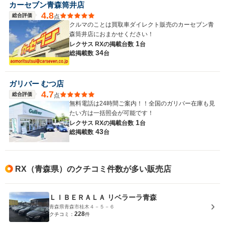
カーセブン青森筒井店
4.8
総合評価
点
クルマのことは買取車ダイレクト販売のカーセブン青
森筒井店におまかせください！
1
レクサス RXの
掲載台数
台
34
総掲載数
台
ガリバー むつ店
4.7
総合評価
点
無料電話は24時間ご案内！！全国のガリバー在庫も見
たい方は一括照会が可能です！
1
レクサス RXの
掲載台数
台
43
総掲載数
台
RX（青森県）のクチコミ件数が多い販売店
ＬＩＢＥＲＡＬＡ リベラーラ青森
青森県青森市桂木４－５－６
228
クチコミ：
件