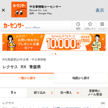
中古車情報カーセンサー
表示
Recruit Co., Ltd.
無料 － Google Play
履歴
お気に入り
メニュー
RX(青森県)の中古車・中古車情報
レクサス RX 青森県
一覧から探す
地図から探す
更新時に
9
絞り込み
並べ替え
台
メール受信
レクサス
PR