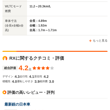
WLTCモード
11.2～20.3km/L
燃費
車体寸法
全長：4.89m
(全長x全幅x全
全幅：1.92m
高)
全高：1.7m～1.71m
もっと見る
RXに関するクチコミ・評価
4.2
総合評価
点
4.3
4.1
4.2
デザイン :
走行性 :
居住性 :
4.0
3.9
3.0
積載性 :
運転しやすさ :
維持費 :
評価の高いレビュー・評判
最新鋭の日本車