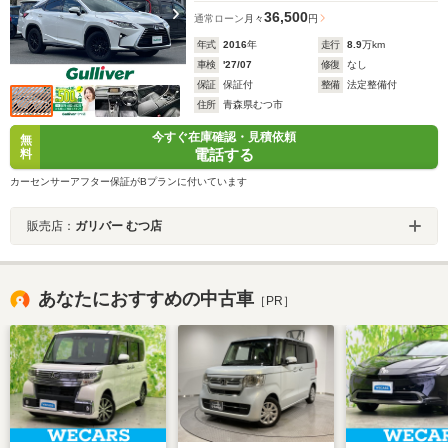
36,500
通常ローン
月々
円
年式
2016
年
走行
8.9
万km
車検
'27/07
修復
なし
保証
保証付
整備
法定整備付
住所
青森県むつ市
今すぐ在庫確認・見積依頼
無
電話する
料
カーセンサーアフター保証がBプランに付いています
販売店：
ガリバー むつ店
あなたにおすすめの中古車
［PR］