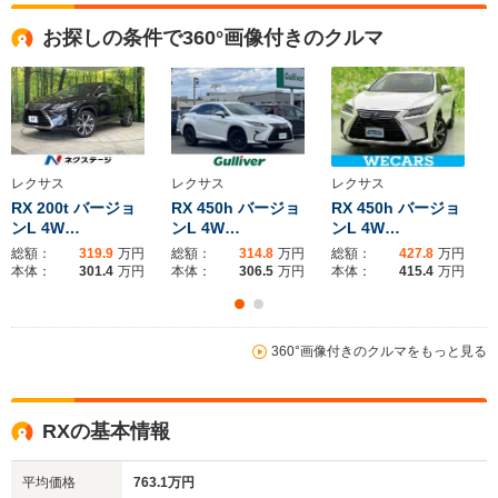
お探しの条件で360°画像付きのクルマ
レクサス
レクサス
レクサス
RX 200t バージョ
RX 450h バージョ
RX 450h バージョ
ンL 4W…
ンL 4W…
ンL 4W…
総額：
319.9
万円
総額：
314.8
万円
総額：
427.8
万円
本体：
301.4
万円
本体：
306.5
万円
本体：
415.4
万円
360°画像付きのクルマをもっと見る
RXの基本情報
平均価格
763.1万円