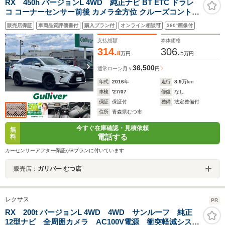
RX 450h バージョンL 4WD 純正ナビ BT ETC ドラレ
コ コーナーセンサー前後 カメラ全方位 クルーズコントロ
ール スペアキー 横滑り防止 盗難防止 オートライト オー
販売店保証
車両品質評価書付
購入プラン付
オンライン相談可
360°画像付
トマチックハイビーム
支払総額
本体価格
314.
306.
8
5
万円
万円
36,500
通常ローン
月々
円
年式
2016
年
走行
8.9
万km
車検
'27/07
修復
なし
保証
保証付
整備
法定整備付
住所
青森県むつ市
今すぐ在庫確認・見積依頼
無
電話する
料
カーセンサーアフター保証がBプランに付いています
販売店：
ガリバー むつ店
レクサス
PR
RX 200t バージョンL 4WD 4WD サンルーフ 純正
12型ナビ 全周囲カメラ AC100V電源 衝突軽減システ