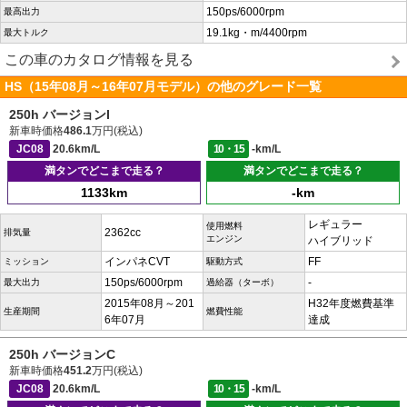
150ps/6000rpm
最高出力
19.1kg・m/4400rpm
最大トルク
この車のカタログ情報を見る
HS（15年08月～16年07月モデル）の他のグレード一覧
250h バージョンI
新車時価格
486.1
万円(税込)
JC08
20.6km/L
10・15
-km/L
満タンでどこまで走る？
満タンでどこまで走る？
1133km
-km
レギュラー
使用燃料
2362cc
排気量
エンジン
ハイブリッド
インパネCVT
FF
ミッション
駆動方式
150ps/6000rpm
-
最大出力
過給器（ターボ）
2015年08月～201
H32年度燃費基準
生産期間
燃費性能
6年07月
達成
250h バージョンC
新車時価格
451.2
万円(税込)
JC08
20.6km/L
10・15
-km/L