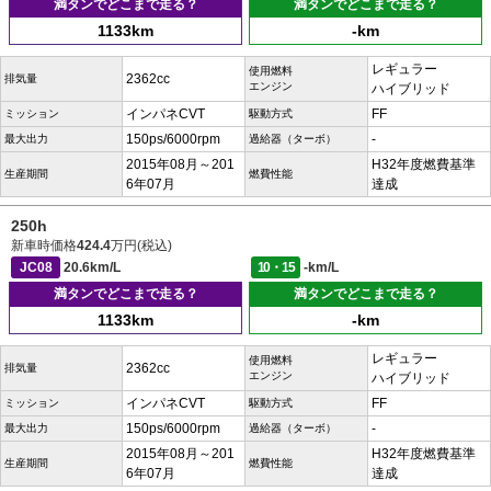
満タンでどこまで走る？
満タンでどこまで走る？
1133km
-km
レギュラー
使用燃料
2362cc
排気量
エンジン
ハイブリッド
インパネCVT
FF
ミッション
駆動方式
150ps/6000rpm
-
最大出力
過給器（ターボ）
2015年08月～201
H32年度燃費基準
生産期間
燃費性能
6年07月
達成
250h
新車時価格
424.4
万円(税込)
JC08
20.6km/L
10・15
-km/L
満タンでどこまで走る？
満タンでどこまで走る？
1133km
-km
レギュラー
使用燃料
2362cc
排気量
エンジン
ハイブリッド
インパネCVT
FF
ミッション
駆動方式
150ps/6000rpm
-
最大出力
過給器（ターボ）
2015年08月～201
H32年度燃費基準
生産期間
燃費性能
6年07月
達成