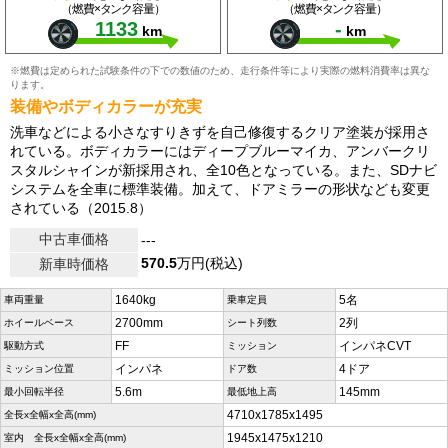
（燃費×タンク容量）
（燃費×タンク容量）
1133
-
km
km
※燃費は定められた試験条件の下での数値のため、走行条件等により実際の燃料消費率は異な
ります。
装備やボディカラーが充実
洗車などによる小さなすりきずを自己修復するクリア塗装が採用さ
れている。ボディカラーにはディープブルーマイカ、アンバークリ
スタルシャインが新採用され、全10色となっている。また、SDナビ
システムを全車に標準装備。加えて、ドアミラーの形状なども変更
されている（2015.8）
中古車価格
---
570.5
万円(税込)
新車時価格
1640kg
5名
車両重量
乗車定員
2700mm
2列
ホイールベース
シート列数
FF
インパネCVT
駆動方式
ミッション
インパネ
4ドア
ミッション位置
ドア数
5.6m
145mm
最小回転半径
最低地上高
4710x1785x1495
全長x全幅x全高(mm)
1945x1475x1210
室内 全長x全幅x全高(mm)