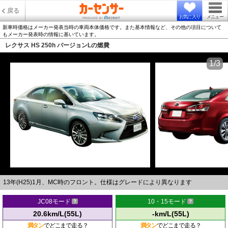
戻る
お気に入り
メニュー
新車時価格はメーカー発表当時の車両本体価格です。また基本情報など、その他の項目について
もメーカー発表時の情報に基いています。
レクサス HS 250h バージョンLの燃費
1/3
13年(H25)1月、MC時のフロント。仕様はグレードにより異なります
JC08モード
10・15モード
20.6km/L(55L)
-km/L(55L)
満タン
でどこまで走る？
満タン
でどこまで走る？