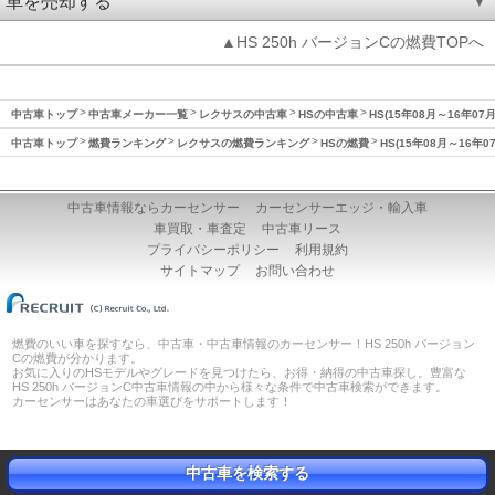
車を売却する
▲HS 250h バージョンCの燃費TOPへ
中古車トップ
中古車メーカー一覧
レクサスの中古車
HSの中古車
HS(15年08月～16年07
中古車トップ
燃費ランキング
レクサスの燃費ランキング
HSの燃費
HS(15年08月～16年0
中古車情報ならカーセンサー
カーセンサーエッジ・輸入車
車買取・車査定
中古車リース
プライバシーポリシー
利用規約
サイトマップ
お問い合わせ
燃費のいい車を探すなら、中古車・中古車情報のカーセンサー！HS 250h バージョン
Cの燃費が分かります。
お気に入りのHSモデルやグレードを見つけたら、お得・納得の中古車探し。豊富な
HS 250h バージョンC中古車情報の中から様々な条件で中古車検索ができます。
カーセンサーはあなたの車選びをサポートします！
中古車を検索する