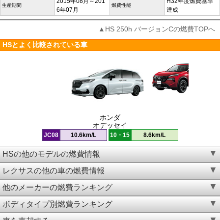
2015年08月～201
H32年度燃費基準
生産期間
燃費性能
6年07月
達成
▲HS 250h バージョンCの燃費TOPへ
HSとよく比較されている車
ホンダ
オデッセイ
JC08
10.6km/L
10・15
8.6km/L
HSの他のモデルの燃費情報
レクサスの他の車の燃費情報
他のメーカーの燃費ランキング
ボディタイプ別燃費ランキング