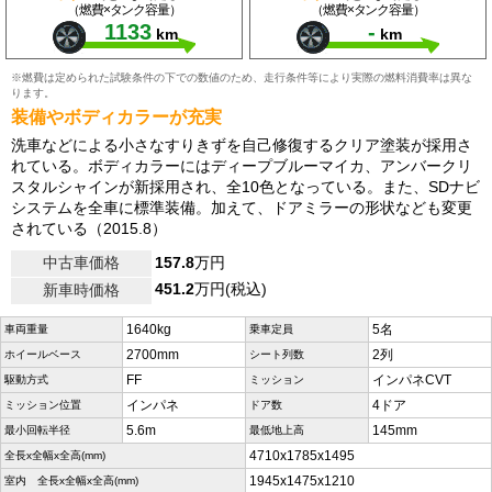
（燃費×タンク容量）
（燃費×タンク容量）
1133
-
km
km
※燃費は定められた試験条件の下での数値のため、走行条件等により実際の燃料消費率は異な
ります。
装備やボディカラーが充実
洗車などによる小さなすりきずを自己修復するクリア塗装が採用さ
れている。ボディカラーにはディープブルーマイカ、アンバークリ
スタルシャインが新採用され、全10色となっている。また、SDナビ
システムを全車に標準装備。加えて、ドアミラーの形状なども変更
されている（2015.8）
中古車価格
157.8
万円
451.2
万円(税込)
新車時価格
1640kg
5名
車両重量
乗車定員
2700mm
2列
ホイールベース
シート列数
FF
インパネCVT
駆動方式
ミッション
インパネ
4ドア
ミッション位置
ドア数
5.6m
145mm
最小回転半径
最低地上高
4710x1785x1495
全長x全幅x全高(mm)
1945x1475x1210
室内 全長x全幅x全高(mm)