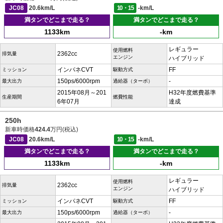
JC08
20.6km/L
10・15
-km/L
満タンでどこまで走る？
満タンでどこまで走る？
1133km
-km
レギュラー
使用燃料
2362cc
排気量
エンジン
ハイブリッド
インパネCVT
FF
ミッション
駆動方式
150ps/6000rpm
-
最大出力
過給器（ターボ）
2015年08月～201
H32年度燃費基準
生産期間
燃費性能
6年07月
達成
250h
新車時価格
424.4
万円(税込)
JC08
20.6km/L
10・15
-km/L
満タンでどこまで走る？
満タンでどこまで走る？
1133km
-km
レギュラー
使用燃料
2362cc
排気量
エンジン
ハイブリッド
インパネCVT
FF
ミッション
駆動方式
150ps/6000rpm
-
最大出力
過給器（ターボ）