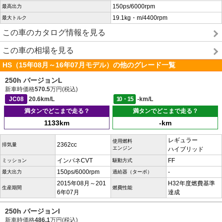
150ps/6000rpm
最高出力
19.1kg・m/4400rpm
最大トルク
この車のカタログ情報を見る
この車の相場を見る
HS（15年08月～16年07月モデル）の他のグレード一覧
250h バージョンL
新車時価格
570.5
万円(税込)
JC08
20.6km/L
10・15
-km/L
満タンでどこまで走る？
満タンでどこまで走る？
1133km
-km
レギュラー
使用燃料
2362cc
排気量
エンジン
ハイブリッド
インパネCVT
FF
ミッション
駆動方式
150ps/6000rpm
-
最大出力
過給器（ターボ）
2015年08月～201
H32年度燃費基準
生産期間
燃費性能
6年07月
達成
250h バージョンI
新車時価格
486.1
万円(税込)