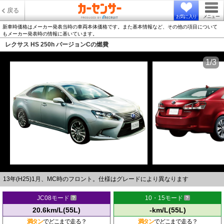
戻る
お気に入り
メニュー
新車時価格はメーカー発表当時の車両本体価格です。また基本情報など、その他の項目について
もメーカー発表時の情報に基いています。
レクサス HS 250h バージョンCの燃費
1/3
13年(H25)1月、MC時のフロント。仕様はグレードにより異なります
JC08モード
10・15モード
20.6km/L(55L)
-km/L(55L)
満タン
でどこまで走る？
満タン
でどこまで走る？