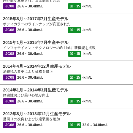
内外装が変更され、安全装備も充実
JC08
26.6～30.4km/L
10・15
-km/L
2015年8月～2017年7月生産モデル
ボディカラーのラインナップが変更された
JC08
26.6～30.4km/L
10・15
-km/L
2015年1月～2015年7月生産モデル
インフォテイメントテクノロジーのG-Linkに新機能を搭載
JC08
26.6～30.4km/L
10・15
-km/L
2014年4月～2014年12月生産モデル
消費税の変更により価格を修正
JC08
26.6～30.4km/L
10・15
-km/L
2014年1月～2014年3月生産モデル
静粛性および乗り心地が向上
JC08
26.6～30.4km/L
10・15
-km/L
2012年8月～2013年12月生産モデル
足回りの改良および快適装備を追加
JC08
26.6～30.4km/L
10・15
32.0～34.0km/L