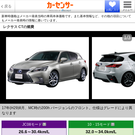
戻る
お気に入り
メニュー
新車時価格はメーカー発表当時の車両本体価格です。また基本情報など、その他の項目について
もメーカー発表時の情報に基いています。
レクサス CTの燃費
1/3
17年(H29)8月、MC時の200h バージョンLのフロント。仕様はグレードにより異
なります
JC08モード
10・15モード
26.6～30.4km/L
32.0～34.0km/L