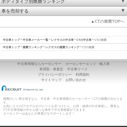
ボディタイプ別燃費ランキング
車を売却する
▲CTの燃費TOPへ
中古車トップ
中古車メーカー一覧
レクサスの中古車
CTの中古車
CTの燃費
中古車トップ
燃費ランキング
レクサスの燃費ランキング
CTの燃費
中古車情報ならカーセンサー
カーセンサーエッジ・輸入車
車買取・車査定
中古車リース
プライバシーポリシー
利用規約
サイトマップ
お問い合わせ
燃費のいい車を探すなら、中古車・中古車情報のカーセンサー！CTの燃費が分かりま
す。
お気に入りのCTモデルやグレードを見つけたら、お得・納得の中古車探し。豊富な
CT中古車情報の中から様々な条件で中古車検索ができます。
カーセンサーはあなたの車選びをサポートします！