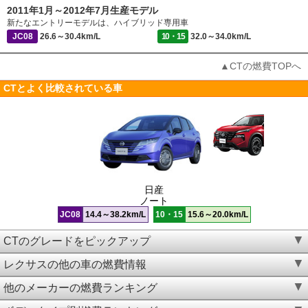
2011年1月～2012年7月生産モデル
新たなエントリーモデルは、ハイブリッド専用車
JC08
26.6～30.4km/L
10・15
32.0～34.0km/L
▲CTの燃費TOPへ
CTとよく比較されている車
日産
ノート
JC08
14.4～38.2km/L
10・15
15.6～20.0km/L
CTのグレードをピックアップ
レクサスの他の車の燃費情報
他のメーカーの燃費ランキング