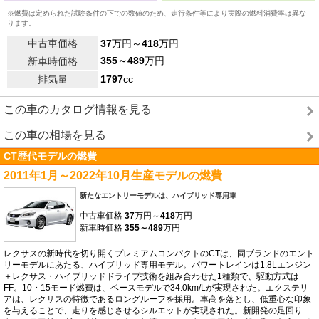
※燃費は定められた試験条件の下での数値のため、走行条件等により実際の燃料消費率は異な
ります。
中古車価格
37
万円～
418
万円
355～489
万円
新車時価格
排気量
1797
cc
この車のカタログ情報を見る
この車の相場を見る
CT歴代モデルの燃費
2011年1月～2022年10月生産モデルの燃費
新たなエントリーモデルは、ハイブリッド専用車
中古車価格
37
万円～
418
万円
新車時価格
355～489
万円
レクサスの新時代を切り開くプレミアムコンパクトのCTは、同ブランドのエント
リーモデルにあたる、ハイブリッド専用モデル。パワートレインは1.8Lエンジン
＋レクサス・ハイブリッドドライブ技術を組み合わせた1種類で、駆動方式は
FF。10・15モード燃費は、ベースモデルで34.0km/Lが実現された。エクステリ
アは、レクサスの特徴であるロングルーフを採用。車高を落とし、低重心な印象
を与えることで、走りを感じさせるシルエットが実現された。新開発の足回り