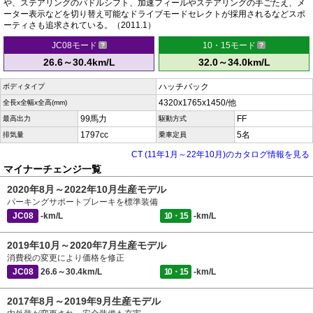
や、ステアリングのパドルシフト、加速フィールやステアリングの手ごたえ、メ
ーター表示などを切り替え可能なドライブモードセレクトが採用されるなどスポ
ーティさも追求されている。（2011.1）
JC08モード
10・15モード
26.6～30.4km/L
32.0～34.0km/L
ハッチバック
ボディタイプ
4320x1765x1450/他
全長x全幅x全高(mm)
99馬力
FF
最高出力
駆動方式
1797cc
5名
排気量
乗車定員
CT (11年1月～22年10月)のカタログ情報を見る
マイナーチェンジ一覧
2020年8月～2022年10月生産モデル
パーキングサポートブレーキを標準装備
JC08
-km/L
10・15
-km/L
2019年10月～2020年7月生産モデル
消費税の変更により価格を修正
JC08
26.6～30.4km/L
10・15
-km/L
2017年8月～2019年9月生産モデル