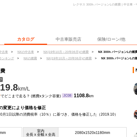
レクサス 300h バージョンLの燃費 | 中古
カタログ
中古車販売店
保険/ローン/他
中古車
>
NXの中古車
>
NX(19年10月～20年06月)の燃費
>
NX 300h バージョンLの燃
ランキング
>
NXの燃費
>
NX(19年10月～20年06月)の燃費
>
NX 300h バージョンLの
燃費
？
19.8
km/L
ン
1108.8
JC08
でどこまで走る？ (燃費xタンク容量)
km
の変更により価格を修正
年10月1日以降の消費税率（10％）に基づき、価格を修正した（2019.10）
室内
5mm
2080x1520x1180mm
全長 x 全幅 x 全高