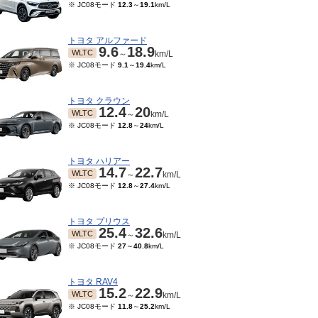
※ JC08モード
12.3
～
19.1
km/L
トヨタ アルファード
9.6
18.9
WLTC
～
km/L
※ JC08モード
9.1
～
19.4
km/L
トヨタ クラウン
12.4
20
WLTC
～
km/L
※ JC08モード
12.8
～
24
km/L
トヨタ ハリアー
14.7
22.7
WLTC
～
km/L
※ JC08モード
12.8
～
27.4
km/L
トヨタ プリウス
25.4
32.6
WLTC
～
km/L
※ JC08モード
27
～
40.8
km/L
トヨタ RAV4
15.2
22.9
WLTC
～
km/L
※ JC08モード
11.8
～
25.2
km/L