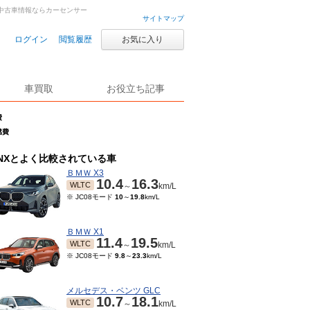
車・中古車情報ならカーセンサー
サイトマップ
ログイン
閲覧履歴
お気に入り
車買取
お役立ち記事
費
燃費
NXとよく比較されている車
ＢＭＷ X3
10.4
16.3
WLTC
～
km/L
※ JC08モード
10
～
19.8
km/L
ＢＭＷ X1
11.4
19.5
WLTC
～
km/L
※ JC08モード
9.8
～
23.3
km/L
メルセデス・ベンツ GLC
10.7
18.1
WLTC
～
km/L