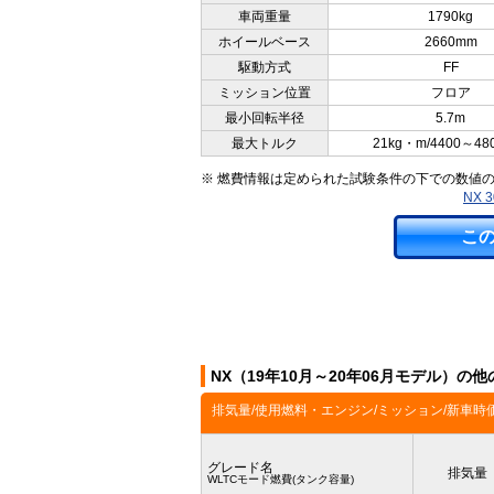
車両重量
1790kg
ホイールベース
2660mm
駆動方式
FF
ミッション位置
フロア
最小回転半径
5.7m
最大トルク
21kg・m/4400～48
※ 燃費情報は定められた試験条件の下での数値
NX
こ
NX（19年10月～20年06月モデル）の
排気量/使用燃料・エンジン/ミッション/新車時
グレード名
排気量
WLTCモード燃費(タンク容量)