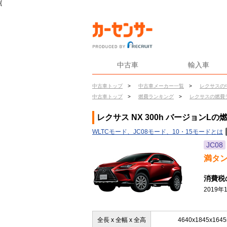
{
中古車
輸入車
中古車トップ
>
中古車メーカー一覧
>
レクサスの
中古車トップ
>
燃費ランキング
>
レクサスの燃費
レクサス NX 300h バージョンLの
WLTCモード、JC08モード、10・15モードとは
JC08
満タ
消費税
2019
全長 x 全幅 x 全高
4640x1845x164