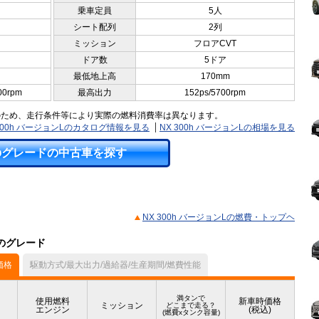
乗車定員
5人
シート配列
2列
ミッション
フロアCVT
ドア数
5ドア
最低地上高
170mm
00rpm
最高出力
152ps/5700rpm
のため、走行条件等により実際の燃料消費率は異なります。
 300h バージョンLのカタログ情報を見る
NX 300h バージョンLの相場を見る
のグレードの中古車を探す
NX 300h バージョンLの燃費・トップヘ
他のグレード
価格
駆動方式/最大出力/過給器/生産期間/燃費性能
満タンで
使用燃料
新車時価格
ミッション
どこまで走る？
エンジン
(税込)
(燃費xタンク容量)