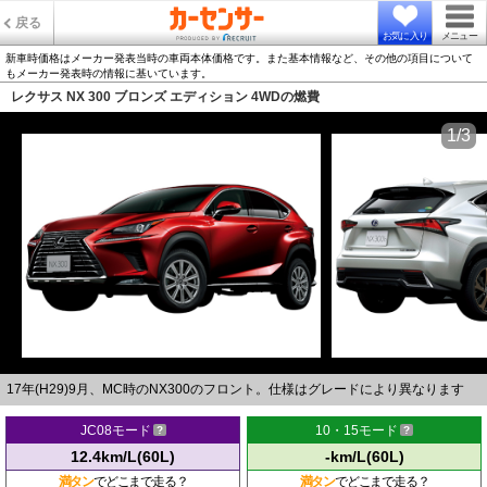
戻る
お気に入り
メニュー
新車時価格はメーカー発表当時の車両本体価格です。また基本情報など、その他の項目について
もメーカー発表時の情報に基いています。
レクサス NX 300 ブロンズ エディション 4WDの燃費
1/3
17年(H29)9月、MC時のNX300のフロント。仕様はグレードにより異なります
JC08モード
10・15モード
12.4km/L(60L)
-km/L(60L)
満タン
でどこまで走る？
満タン
でどこまで走る？