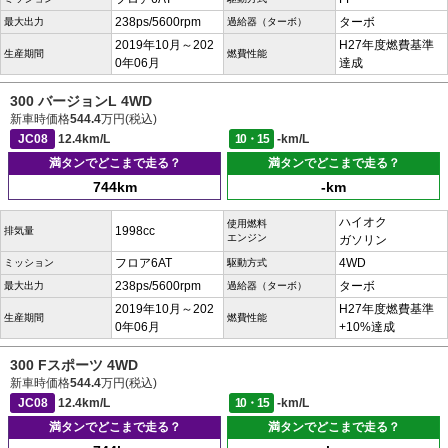
238ps/5600rpm
ターボ
最大出力
過給器（ターボ）
2019年10月～202
H27年度燃費基準
生産期間
燃費性能
0年06月
達成
300 バージョンL 4WD
新車時価格
544.4
万円(税込)
JC08
12.4km/L
10・15
-km/L
満タンでどこまで走る？
満タンでどこまで走る？
744km
-km
ハイオク
使用燃料
1998cc
排気量
エンジン
ガソリン
フロア6AT
4WD
ミッション
駆動方式
238ps/5600rpm
ターボ
最大出力
過給器（ターボ）
2019年10月～202
H27年度燃費基準
生産期間
燃費性能
0年06月
+10%達成
300 Fスポーツ 4WD
新車時価格
544.4
万円(税込)
JC08
12.4km/L
10・15
-km/L
満タンでどこまで走る？
満タンでどこまで走る？