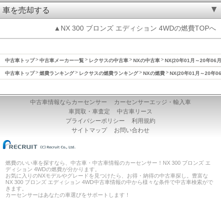
車を売却する
▲NX 300 ブロンズ エディション 4WDの燃費TOPへ
中古車トップ
中古車メーカー一覧
レクサスの中古車
NXの中古車
NX(20年01月～20年06
中古車トップ
燃費ランキング
レクサスの燃費ランキング
NXの燃費
NX(20年01月～20年0
中古車情報ならカーセンサー
カーセンサーエッジ・輸入車
車買取・車査定
中古車リース
プライバシーポリシー
利用規約
サイトマップ
お問い合わせ
燃費のいい車を探すなら、中古車・中古車情報のカーセンサー！NX 300 ブロンズ エ
ディション 4WDの燃費が分かります。
お気に入りのNXモデルやグレードを見つけたら、お得・納得の中古車探し。豊富な
NX 300 ブロンズ エディション 4WD中古車情報の中から様々な条件で中古車検索がで
きます。
カーセンサーはあなたの車選びをサポートします！