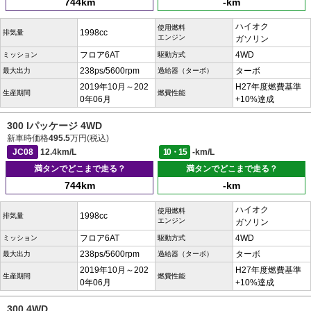
744km
-km
ハイオク
使用燃料
1998cc
排気量
エンジン
ガソリン
フロア6AT
4WD
ミッション
駆動方式
238ps/5600rpm
ターボ
最大出力
過給器（ターボ）
2019年10月～202
H27年度燃費基準
生産期間
燃費性能
0年06月
+10%達成
300 Iパッケージ 4WD
新車時価格
495.5
万円(税込)
JC08
12.4km/L
10・15
-km/L
満タンでどこまで走る？
満タンでどこまで走る？
744km
-km
ハイオク
使用燃料
1998cc
排気量
エンジン
ガソリン
フロア6AT
4WD
ミッション
駆動方式
238ps/5600rpm
ターボ
最大出力
過給器（ターボ）
2019年10月～202
H27年度燃費基準
生産期間
燃費性能
0年06月
+10%達成
300 4WD