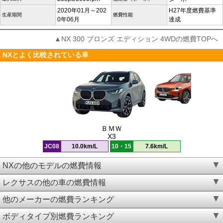
2020年01月～202
H27年度燃費基準
生産期間
燃費性能
0年06月
達成
▲NX 300 ブロンズ エディション 4WDの燃費TOPへ
NXとよく比較されている車
ＢＭＷ
X3
JC08
10.0km/L
10・15
7.6km/L
NXの他のモデルの燃費情報
レクサスの他の車の燃費情報
他のメーカーの燃費ランキング
ボディタイプ別燃費ランキング