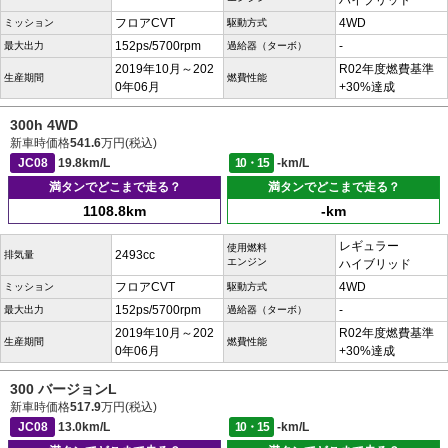
ハイブリッド
フロアCVT
4WD
ミッション
駆動方式
152ps/5700rpm
-
最大出力
過給器（ターボ）
2019年10月～202
R02年度燃費基準
生産期間
燃費性能
0年06月
+30%達成
300h 4WD
新車時価格
541.6
万円(税込)
JC08
19.8km/L
10・15
-km/L
満タンでどこまで走る？
満タンでどこまで走る？
1108.8km
-km
レギュラー
使用燃料
2493cc
排気量
エンジン
ハイブリッド
フロアCVT
4WD
ミッション
駆動方式
152ps/5700rpm
-
最大出力
過給器（ターボ）
2019年10月～202
R02年度燃費基準
生産期間
燃費性能
0年06月
+30%達成
300 バージョンL
新車時価格
517.9
万円(税込)
JC08
13.0km/L
10・15
-km/L