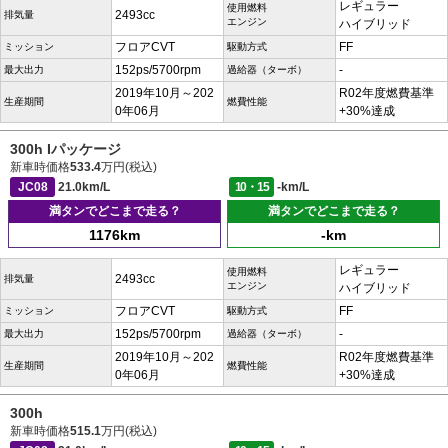
レギュラー
使用燃料
2493cc
排気量
エンジン
ハイブリッド
フロアCVT
FF
ミッション
駆動方式
152ps/5700rpm
-
最大出力
過給器（ターボ）
2019年10月～202
R02年度燃費基準
生産期間
燃費性能
0年06月
+30%達成
300h Iパッケージ
新車時価格
533.4
万円(税込)
JC08
21.0km/L
10・15
-km/L
満タンでどこまで走る？
満タンでどこまで走る？
1176km
-km
レギュラー
使用燃料
2493cc
排気量
エンジン
ハイブリッド
フロアCVT
FF
ミッション
駆動方式
152ps/5700rpm
-
最大出力
過給器（ターボ）
2019年10月～202
R02年度燃費基準
生産期間
燃費性能
0年06月
+30%達成
300h
新車時価格
515.1
万円(税込)