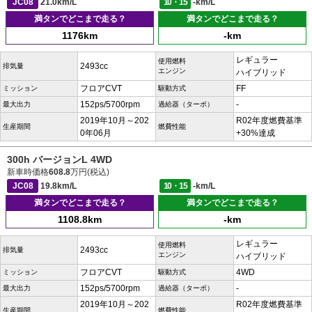
JC08
21.0km/L
10・15
-km/L
満タンでどこまで走る？
満タンでどこまで走る？
1176km
-km
レギュラー
使用燃料
2493cc
排気量
エンジン
ハイブリッド
フロアCVT
FF
ミッション
駆動方式
152ps/5700rpm
-
最大出力
過給器（ターボ）
2019年10月～202
R02年度燃費基準
生産期間
燃費性能
0年06月
+30%達成
300h バージョンL 4WD
新車時価格
608.8
万円(税込)
JC08
19.8km/L
10・15
-km/L
満タンでどこまで走る？
満タンでどこまで走る？
1108.8km
-km
レギュラー
使用燃料
2493cc
排気量
エンジン
ハイブリッド
フロアCVT
4WD
ミッション
駆動方式
152ps/5700rpm
-
最大出力
過給器（ターボ）
2019年10月～202
R02年度燃費基準
生産期間
燃費性能