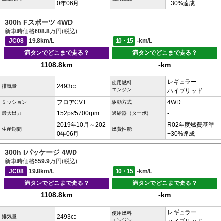
0年06月
+30%達成
300h Fスポーツ 4WD
新車時価格
608.8
万円(税込)
JC08
19.8km/L
10・15
-km/L
満タンでどこまで走る？
満タンでどこまで走る？
1108.8km
-km
レギュラー
使用燃料
2493cc
排気量
エンジン
ハイブリッド
フロアCVT
4WD
ミッション
駆動方式
152ps/5700rpm
-
最大出力
過給器（ターボ）
2019年10月～202
R02年度燃費基準
生産期間
燃費性能
0年06月
+30%達成
300h Iパッケージ 4WD
新車時価格
559.9
万円(税込)
JC08
19.8km/L
10・15
-km/L
満タンでどこまで走る？
満タンでどこまで走る？
1108.8km
-km
レギュラー
使用燃料
2493cc
排気量
エンジン