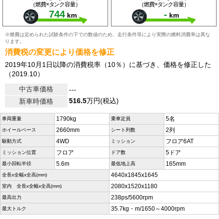
（燃費×タンク容量）
（燃費×タンク容量）
744
-
km
km
※燃費は定められた試験条件の下での数値のため、走行条件等により実際の燃料消費率は異な
ります。
消費税の変更により価格を修正
2019年10月1日以降の消費税率（10％）に基づき、価格を修正した
（2019.10）
中古車価格
---
516.5
万円(税込)
新車時価格
1790kg
5名
車両重量
乗車定員
2660mm
2列
ホイールベース
シート列数
4WD
フロア6AT
駆動方式
ミッション
フロア
5ドア
ミッション位置
ドア数
5.6m
165mm
最小回転半径
最低地上高
4640x1845x1645
全長x全幅x全高(mm)
2080x1520x1180
室内 全長x全幅x全高(mm)
238ps/5600rpm
最高出力
35.7kg・m/1650～4000rpm
最大トルク