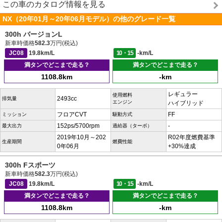
この車のカタログ情報を見る
NX（20年01月～20年06月モデル）の他のグレード一覧
300h バージョンL
新車時価格
582.3
万円(税込)
JC08
19.8km/L
10・15
-km/L
満タンでどこまで走る？
満タンでどこまで走る？
1108.8km
-km
レギュラー
使用燃料
2493cc
排気量
エンジン
ハイブリッド
フロアCVT
FF
ミッション
駆動方式
152ps/5700rpm
-
最大出力
過給器（ターボ）
2019年10月～202
R02年度燃費基準
生産期間
燃費性能
0年06月
+30%達成
300h Fスポーツ
新車時価格
582.3
万円(税込)
JC08
19.8km/L
10・15
-km/L
満タンでどこまで走る？
満タンでどこまで走る？
1108.8km
-km