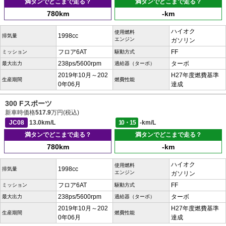
満タンでどこまで走る？
満タンでどこまで走る？
780km
-km
ハイオク
使用燃料
1998cc
排気量
エンジン
ガソリン
フロア6AT
FF
ミッション
駆動方式
238ps/5600rpm
ターボ
最大出力
過給器（ターボ）
2019年10月～202
H27年度燃費基準
生産期間
燃費性能
0年06月
達成
300 Fスポーツ
新車時価格
517.9
万円(税込)
JC08
13.0km/L
10・15
-km/L
満タンでどこまで走る？
満タンでどこまで走る？
780km
-km
ハイオク
使用燃料
1998cc
排気量
エンジン
ガソリン
フロア6AT
FF
ミッション
駆動方式
238ps/5600rpm
ターボ
最大出力
過給器（ターボ）
2019年10月～202
H27年度燃費基準
生産期間
燃費性能
0年06月
達成