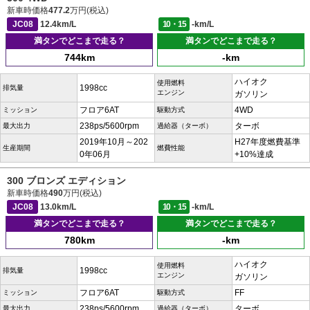
新車時価格
477.2
万円(税込)
JC08
12.4km/L
10・15
-km/L
満タンでどこまで走る？
満タンでどこまで走る？
744km
-km
ハイオク
使用燃料
1998cc
排気量
エンジン
ガソリン
フロア6AT
4WD
ミッション
駆動方式
238ps/5600rpm
ターボ
最大出力
過給器（ターボ）
2019年10月～202
H27年度燃費基準
生産期間
燃費性能
0年06月
+10%達成
300 ブロンズ エディション
新車時価格
490
万円(税込)
JC08
13.0km/L
10・15
-km/L
満タンでどこまで走る？
満タンでどこまで走る？
780km
-km
ハイオク
使用燃料
1998cc
排気量
エンジン
ガソリン
フロア6AT
FF
ミッション
駆動方式
238ps/5600rpm
ターボ
最大出力
過給器（ターボ）