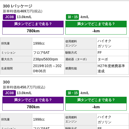
300 Iパッケージ
新車時価格
469
万円(税込)
JC08
13.0km/L
10・15
-km/L
満タンでどこまで走る？
満タンでどこまで走る？
780km
-km
ハイオク
使用燃料
1998cc
排気量
エンジン
ガソリン
フロア6AT
FF
ミッション
駆動方式
238ps/5600rpm
ターボ
最大出力
過給器（ターボ）
2019年10月～202
H27年度燃費基準
生産期間
燃費性能
0年06月
達成
300
新車時価格
450.7
万円(税込)
JC08
13.0km/L
10・15
-km/L
満タンでどこまで走る？
満タンでどこまで走る？
780km
-km
ハイオク
使用燃料
1998cc
排気量
エンジン
ガソリン
フロア6AT
FF
ミッション
駆動方式