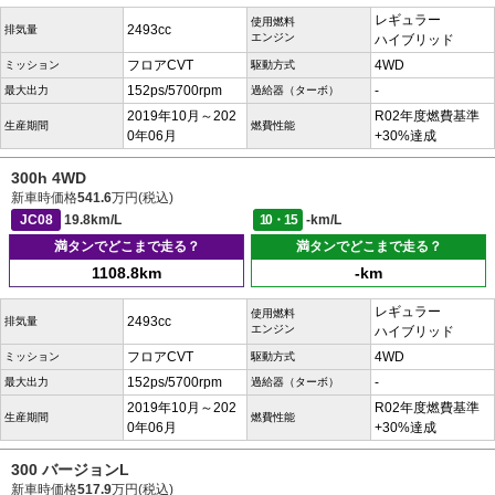
レギュラー
使用燃料
2493cc
排気量
エンジン
ハイブリッド
フロアCVT
4WD
ミッション
駆動方式
152ps/5700rpm
-
最大出力
過給器（ターボ）
2019年10月～202
R02年度燃費基準
生産期間
燃費性能
0年06月
+30%達成
300h 4WD
新車時価格
541.6
万円(税込)
JC08
19.8km/L
10・15
-km/L
満タンでどこまで走る？
満タンでどこまで走る？
1108.8km
-km
レギュラー
使用燃料
2493cc
排気量
エンジン
ハイブリッド
フロアCVT
4WD
ミッション
駆動方式
152ps/5700rpm
-
最大出力
過給器（ターボ）
2019年10月～202
R02年度燃費基準
生産期間
燃費性能
0年06月
+30%達成
300 バージョンL
新車時価格
517.9
万円(税込)