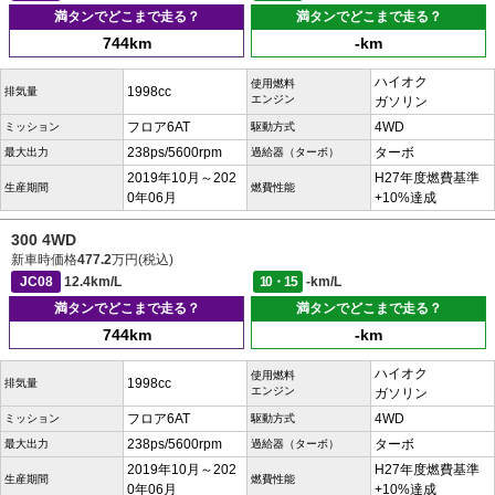
満タンでどこまで走る？
満タンでどこまで走る？
744km
-km
ハイオク
使用燃料
1998cc
排気量
エンジン
ガソリン
フロア6AT
4WD
ミッション
駆動方式
238ps/5600rpm
ターボ
最大出力
過給器（ターボ）
2019年10月～202
H27年度燃費基準
生産期間
燃費性能
0年06月
+10%達成
300 4WD
新車時価格
477.2
万円(税込)
JC08
12.4km/L
10・15
-km/L
満タンでどこまで走る？
満タンでどこまで走る？
744km
-km
ハイオク
使用燃料
1998cc
排気量
エンジン
ガソリン
フロア6AT
4WD
ミッション
駆動方式
238ps/5600rpm
ターボ
最大出力
過給器（ターボ）
2019年10月～202
H27年度燃費基準
生産期間
燃費性能
0年06月
+10%達成