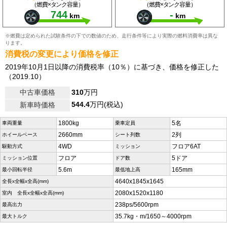
（燃費×タンク容量）
（燃費×タンク容量）
744
-
km
km
※燃費は定められた試験条件の下での数値のため、走行条件等により実際の燃料消費率は異な
ります。
消費税の変更により価格を修正
2019年10月1日以降の消費税率（10％）に基づき、価格を修正した
（2019.10）
中古車価格
310
万円
544.4
万円(税込)
新車時価格
1800kg
5名
車両重量
乗車定員
2660mm
2列
ホイールベース
シート列数
4WD
フロア6AT
駆動方式
ミッション
フロア
5ドア
ミッション位置
ドア数
5.6m
165mm
最小回転半径
最低地上高
4640x1845x1645
全長x全幅x全高(mm)
2080x1520x1180
室内 全長x全幅x全高(mm)
238ps/5600rpm
最高出力
35.7kg・m/1650～4000rpm
最大トルク