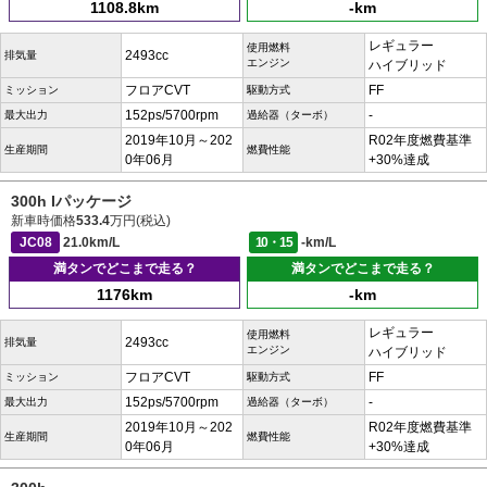
1108.8km
-km
レギュラー
使用燃料
2493cc
排気量
エンジン
ハイブリッド
フロアCVT
FF
ミッション
駆動方式
152ps/5700rpm
-
最大出力
過給器（ターボ）
2019年10月～202
R02年度燃費基準
生産期間
燃費性能
0年06月
+30%達成
300h Iパッケージ
新車時価格
533.4
万円(税込)
JC08
21.0km/L
10・15
-km/L
満タンでどこまで走る？
満タンでどこまで走る？
1176km
-km
レギュラー
使用燃料
2493cc
排気量
エンジン
ハイブリッド
フロアCVT
FF
ミッション
駆動方式
152ps/5700rpm
-
最大出力
過給器（ターボ）
2019年10月～202
R02年度燃費基準
生産期間
燃費性能
0年06月
+30%達成