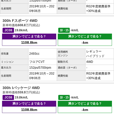
152ps/5700rpm
-
最大出力
過給器（ターボ）
2019年10月～202
R02年度燃費基準
生産期間
燃費性能
0年06月
+30%達成
300h Fスポーツ 4WD
新車時価格
608.8
万円(税込)
JC08
19.8km/L
10・15
-km/L
満タンでどこまで走る？
満タンでどこまで走る？
1108.8km
-km
レギュラー
使用燃料
2493cc
排気量
エンジン
ハイブリッド
フロアCVT
4WD
ミッション
駆動方式
152ps/5700rpm
-
最大出力
過給器（ターボ）
2019年10月～202
R02年度燃費基準
生産期間
燃費性能
0年06月
+30%達成
300h Iパッケージ 4WD
新車時価格
559.9
万円(税込)
JC08
19.8km/L
10・15
-km/L
満タンでどこまで走る？
満タンでどこまで走る？
1108.8km
-km