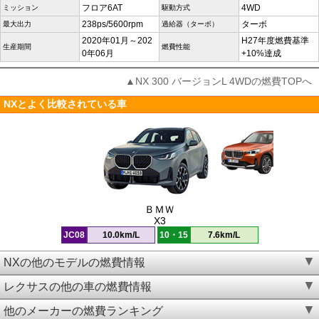
フロア6AT
4WD
ミッション
駆動方式
238ps/5600rpm
ターボ
最大出力
過給器（ターボ）
2020年01月～202
H27年度燃費基準
生産期間
燃費性能
0年06月
+10%達成
▲NX 300 バージョンL 4WDの燃費TOPへ
NXとよく比較されている車
ＢＭＷ
X3
JC08
10.0km/L
10・15
7.6km/L
NXの他のモデルの燃費情報
レクサスの他の車の燃費情報
他のメーカーの燃費ランキング