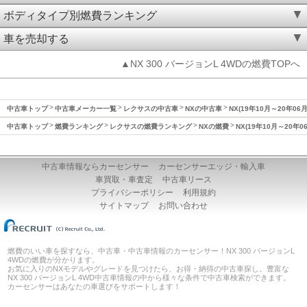
ボディタイプ別燃費ランキング
車を売却する
▲NX 300 バージョンL 4WDの燃費TOPへ
中古車トップ
中古車メーカー一覧
レクサスの中古車
NXの中古車
NX(19年10月～20年06
中古車トップ
燃費ランキング
レクサスの燃費ランキング
NXの燃費
NX(19年10月～20年0
中古車情報ならカーセンサー
カーセンサーエッジ・輸入車
車買取・車査定
中古車リース
プライバシーポリシー
利用規約
サイトマップ
お問い合わせ
燃費のいい車を探すなら、中古車・中古車情報のカーセンサー！NX 300 バージョンL
4WDの燃費が分かります。
お気に入りのNXモデルやグレードを見つけたら、お得・納得の中古車探し。豊富な
NX 300 バージョンL 4WD中古車情報の中から様々な条件で中古車検索ができます。
カーセンサーはあなたの車選びをサポートします！