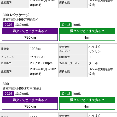
2019年10月～202
H27年度燃費基準
生産期間
燃費性能
0年06月
達成
300 Iパッケージ
新車時価格
469
万円(税込)
JC08
13.0km/L
10・15
-km/L
満タンでどこまで走る？
満タンでどこまで走る？
780km
-km
ハイオク
使用燃料
1998cc
排気量
エンジン
ガソリン
フロア6AT
FF
ミッション
駆動方式
238ps/5600rpm
ターボ
最大出力
過給器（ターボ）
2019年10月～202
H27年度燃費基準
生産期間
燃費性能
0年06月
達成
300
新車時価格
450.7
万円(税込)
JC08
13.0km/L
10・15
-km/L
満タンでどこまで走る？
満タンでどこまで走る？
780km
-km
ハイオク
使用燃料