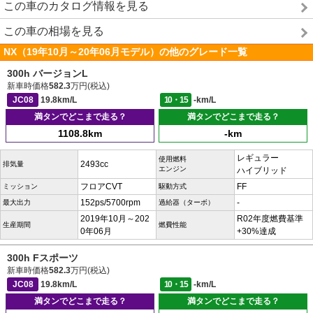
この車のカタログ情報を見る
この車の相場を見る
NX（19年10月～20年06月モデル）の他のグレード一覧
300h バージョンL
新車時価格
582.3
万円(税込)
JC08
19.8km/L
10・15
-km/L
満タンでどこまで走る？
満タンでどこまで走る？
1108.8km
-km
レギュラー
使用燃料
2493cc
排気量
エンジン
ハイブリッド
フロアCVT
FF
ミッション
駆動方式
152ps/5700rpm
-
最大出力
過給器（ターボ）
2019年10月～202
R02年度燃費基準
生産期間
燃費性能
0年06月
+30%達成
300h Fスポーツ
新車時価格
582.3
万円(税込)
JC08
19.8km/L
10・15
-km/L
満タンでどこまで走る？
満タンでどこまで走る？