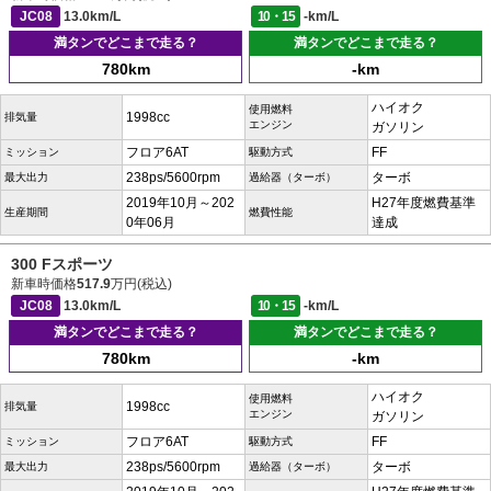
JC08
13.0km/L
10・15
-km/L
満タンでどこまで走る？
満タンでどこまで走る？
780km
-km
ハイオク
使用燃料
1998cc
排気量
エンジン
ガソリン
フロア6AT
FF
ミッション
駆動方式
238ps/5600rpm
ターボ
最大出力
過給器（ターボ）
2019年10月～202
H27年度燃費基準
生産期間
燃費性能
0年06月
達成
300 Fスポーツ
新車時価格
517.9
万円(税込)
JC08
13.0km/L
10・15
-km/L
満タンでどこまで走る？
満タンでどこまで走る？
780km
-km
ハイオク
使用燃料
1998cc
排気量
エンジン
ガソリン
フロア6AT
FF
ミッション
駆動方式
238ps/5600rpm
ターボ
最大出力
過給器（ターボ）