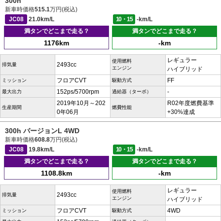
300h
新車時価格
515.1
万円(税込)
JC08
21.0km/L
10・15
-km/L
満タンでどこまで走る？
満タンでどこまで走る？
1176km
-km
レギュラー
使用燃料
2493cc
排気量
エンジン
ハイブリッド
フロアCVT
FF
ミッション
駆動方式
152ps/5700rpm
-
最大出力
過給器（ターボ）
2019年10月～202
R02年度燃費基準
生産期間
燃費性能
0年06月
+30%達成
300h バージョンL 4WD
新車時価格
608.8
万円(税込)
JC08
19.8km/L
10・15
-km/L
満タンでどこまで走る？
満タンでどこまで走る？
1108.8km
-km
レギュラー
使用燃料
2493cc
排気量
エンジン
ハイブリッド
フロアCVT
4WD
ミッション
駆動方式