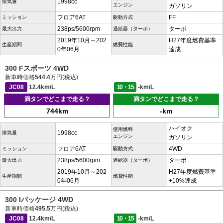
1998cc
排気量
エンジン
ガソリン
フロア6AT
FF
ミッション
駆動方式
238ps/5600rpm
ターボ
最大出力
過給器（ターボ）
2019年10月～202
H27年度燃費基準
生産期間
燃費性能
0年06月
達成
300 Fスポーツ 4WD
新車時価格
544.4
万円(税込)
JC08
12.4km/L
10・15
-km/L
満タンでどこまで走る？
満タンでどこまで走る？
744km
-km
ハイオク
使用燃料
1998cc
排気量
エンジン
ガソリン
フロア6AT
4WD
ミッション
駆動方式
238ps/5600rpm
ターボ
最大出力
過給器（ターボ）
2019年10月～202
H27年度燃費基準
生産期間
燃費性能
0年06月
+10%達成
300 Iパッケージ 4WD
新車時価格
495.5
万円(税込)
JC08
12.4km/L
10・15
-km/L