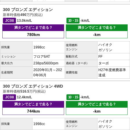
300 ブロンズ エディション
新車時価格
490
万円(税込)
JC08
13.0km/L
10・15
-km/L
満タンでどこまで走る？
満タンでどこまで走る？
780km
-km
ハイオク
使用燃料
1998cc
排気量
エンジン
ガソリン
フロア6AT
FF
ミッション
駆動方式
238ps/5600rpm
ターボ
最大出力
過給器（ターボ）
2020年01月～202
H27年度燃費基準
生産期間
燃費性能
0年06月
達成
300 ブロンズ エディション 4WD
新車時価格
516.5
万円(税込)
JC08
12.4km/L
10・15
-km/L
満タンでどこまで走る？
満タンでどこまで走る？
744km
-km
ハイオク
使用燃料
1998cc
排気量
エンジン
ガソリン