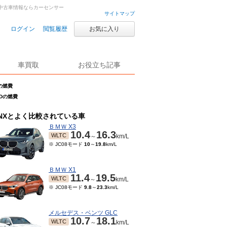
古車・中古車情報ならカーセンサー
サイトマップ
ログイン
閲覧履歴
お気に入り
車買取
お役立ち記事
Dの燃費
WDの燃費
NXとよく比較されている車
ＢＭＷ X3
10.4
16.3
WLTC
～
km/L
※ JC08モード
10
～
19.8
km/L
ＢＭＷ X1
11.4
19.5
WLTC
～
km/L
※ JC08モード
9.8
～
23.3
km/L
メルセデス・ベンツ GLC
10.7
18.1
WLTC
～
km/L