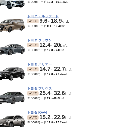
※ JC08モード
12.3
～
19.1
km/L
トヨタ アルファード
9.6
18.9
WLTC
～
km/L
※ JC08モード
9.1
～
19.4
km/L
トヨタ クラウン
12.4
20
WLTC
～
km/L
※ JC08モード
12.8
～
24
km/L
トヨタ ハリアー
14.7
22.7
WLTC
～
km/L
※ JC08モード
12.8
～
27.4
km/L
トヨタ プリウス
25.4
32.6
WLTC
～
km/L
※ JC08モード
27
～
40.8
km/L
トヨタ RAV4
15.2
22.9
WLTC
～
km/L
※ JC08モード
11.8
～
25.2
km/L