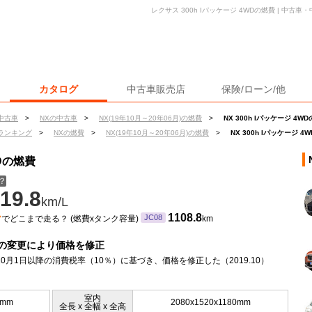
レクサス 300h Iパッケージ 4WDの燃費 | 中
カタログ
中古車販売店
保険/ローン/他
中古車
>
NXの中古車
>
NX(19年10月～20年06月)の燃費
>
NX 300h Iパッケージ 4W
ランキング
>
NXの燃費
>
NX(19年10月～20年06月)の燃費
>
NX 300h Iパッケージ 4
WDの燃費
？
19.8
km/L
ン
1108.8
JC08
でどこまで走る？ (燃費xタンク容量)
km
の変更により価格を修正
年10月1日以降の消費税率（10％）に基づき、価格を修正した（2019.10）
室内
5mm
2080x1520x1180mm
全長 x 全幅 x 全高