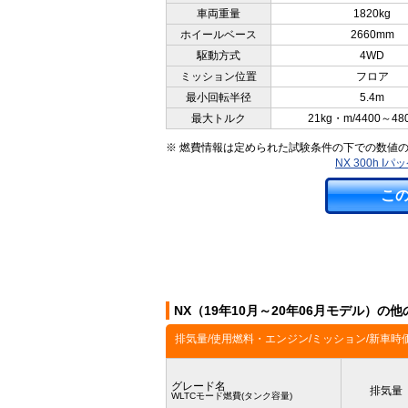
車両重量
1820kg
ホイールベース
2660mm
駆動方式
4WD
ミッション位置
フロア
最小回転半径
5.4m
最大トルク
21kg・m/4400～48
※ 燃費情報は定められた試験条件の下での数値
NX 300h 
こ
NX（19年10月～20年06月モデル）の
排気量/使用燃料・エンジン/ミッション/新車時
グレード名
排気量
WLTCモード燃費(タンク容量)