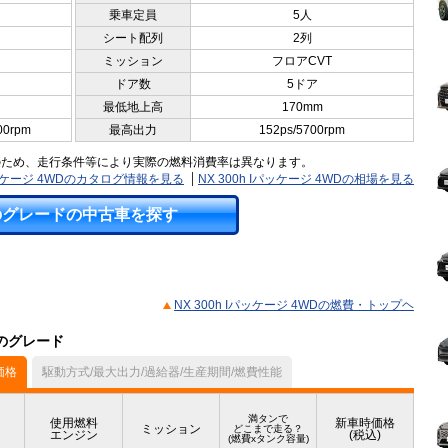
乗車定員
5人
シート配列
2列
ミッション
フロアCVT
ドア数
5ドア
最低地上高
170mm
00rpm
最高出力
152ps/5700rpm
のため、走行条件等により実際の燃料消費率は異なります。
Iパッケージ 4WDのカタログ情報を見る
NX 300h Iパッケージ 4WDの相場を見る
のグレードの中古車を探す
NX 300h Iパッケージ 4WDの燃費・トップヘ
他のグレード
価格
駆動方式/最大出力/過給器/生産期間/燃費性能
満タンで
使用燃料
新車時価格
ミッション
どこまで走る？
エンジン
(税込)
(燃費xタンク容量)