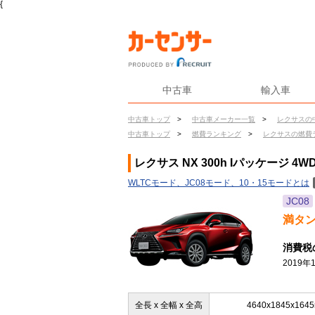
{
中古車
輸入車
中古車トップ
>
中古車メーカー一覧
>
レクサスの
中古車トップ
>
燃費ランキング
>
レクサスの燃費
レクサス NX 300h Iパッケージ 4
WLTCモード、JC08モード、10・15モードとは
JC08
満タ
消費税
2019
全長 x 全幅 x 全高
4640x1845x164