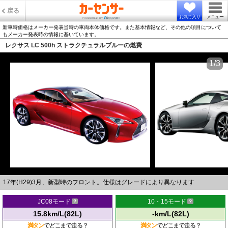
戻る
お気に入り
メニュー
新車時価格はメーカー発表当時の車両本体価格です。また基本情報など、その他の項目について
もメーカー発表時の情報に基いています。
レクサス LC 500h ストラクチュラルブルーの燃費
1/3
17年(H29)3月、新型時のフロント。仕様はグレードにより異なります
JC08モード
10・15モード
15.8km/L(82L)
-km/L(82L)
満タン
でどこまで走る？
満タン
でどこまで走る？