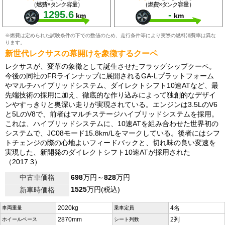
（燃費×タンク容量）
（燃費×タンク容量）
1295.6
-
km
km
※燃費は定められた試験条件の下での数値のため、走行条件等により実際の燃料消費率は異な
ります。
新世代レクサスの幕開けを象徴するクーペ
レクサスが、変革の象徴として誕生させたフラッグシップクーペ。
今後の同社のFRラインナップに展開されるGA-Lプラットフォーム
やマルチハイブリッドシステム、ダイレクトシフト10速ATなど、最
先端技術の採用に加え、徹底的な作り込みによって独創的なデザイ
ンやすっきりと奥深い走りが実現されている。エンジンは3.5LのV6
と5LのV8で、前者はマルチステージハイブリッドシステムを採用。
これは、ハイブリッドシステムに、10速ATを組み合わせた世界初の
システムで、JC08モード15.8km/Lをマークしている。後者にはシフ
トチェンジの際の心地よいフィードバックと、切れ味の良い変速を
実現した、新開発のダイレクトシフト10速ATが採用された
（2017.3）
中古車価格
698
万円～
828
万円
1525
万円(税込)
新車時価格
2020kg
4名
車両重量
乗車定員
2870mm
2列
ホイールベース
シート列数