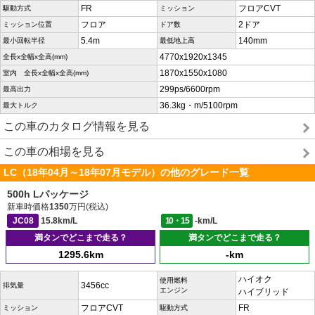
FR
フロアCVT
駆動方式
ミッション
フロア
2ドア
ミッション位置
ドア数
5.4m
140mm
最小回転半径
最低地上高
4770x1920x1345
全長x全幅x全高(mm)
1870x1550x1080
室内 全長x全幅x全高(mm)
299ps/6600rpm
最高出力
36.3kg・m/5100rpm
最大トルク
この車のカタログ情報を見る
この車の相場を見る
LC（18年04月～18年07月モデル）の他のグレード一覧
500h Lパッケージ
新車時価格
1350
万円(税込)
JC08
15.8km/L
10・15
-km/L
満タンでどこまで走る？
満タンでどこまで走る？
1295.6km
-km
ハイオク
使用燃料
3456cc
排気量
エンジン
ハイブリッド
フロアCVT
FR
ミッション
駆動方式