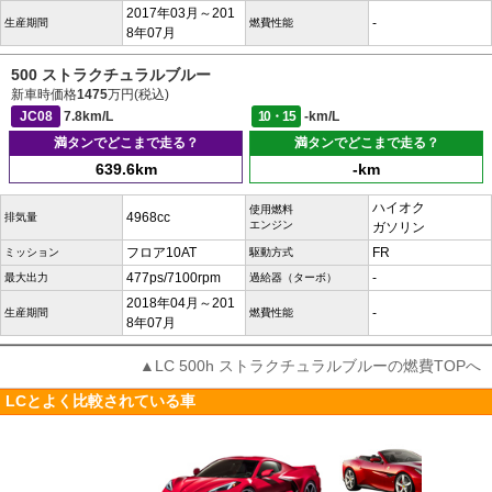
2017年03月～201
-
生産期間
燃費性能
8年07月
500 ストラクチュラルブルー
新車時価格
1475
万円(税込)
JC08
7.8km/L
10・15
-km/L
満タンでどこまで走る？
満タンでどこまで走る？
639.6km
-km
ハイオク
使用燃料
4968cc
排気量
エンジン
ガソリン
フロア10AT
FR
ミッション
駆動方式
477ps/7100rpm
-
最大出力
過給器（ターボ）
2018年04月～201
-
生産期間
燃費性能
8年07月
▲LC 500h ストラクチュラルブルーの燃費TOPへ
LCとよく比較されている車