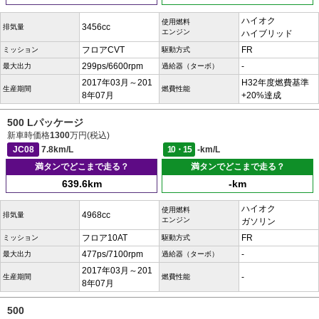
ハイオク
使用燃料
3456cc
排気量
エンジン
ハイブリッド
フロアCVT
FR
ミッション
駆動方式
299ps/6600rpm
-
最大出力
過給器（ターボ）
2017年03月～201
H32年度燃費基準
生産期間
燃費性能
8年07月
+20%達成
500 Lパッケージ
新車時価格
1300
万円(税込)
JC08
7.8km/L
10・15
-km/L
満タンでどこまで走る？
満タンでどこまで走る？
639.6km
-km
ハイオク
使用燃料
4968cc
排気量
エンジン
ガソリン
フロア10AT
FR
ミッション
駆動方式
477ps/7100rpm
-
最大出力
過給器（ターボ）
2017年03月～201
-
生産期間
燃費性能
8年07月
500