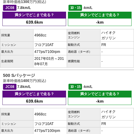
新車時価格
1300
万円(税込)
JC08
7.8km/L
10・15
-km/L
満タンでどこまで走る？
満タンでどこまで走る？
639.6km
-km
ハイオク
使用燃料
4968cc
排気量
エンジン
ガソリン
フロア10AT
FR
ミッション
駆動方式
477ps/7100rpm
-
最大出力
過給器（ターボ）
2017年03月～201
-
生産期間
燃費性能
8年07月
500 Sパッケージ
新車時価格
1400
万円(税込)
JC08
7.8km/L
10・15
-km/L
満タンでどこまで走る？
満タンでどこまで走る？
639.6km
-km
ハイオク
使用燃料
4968cc
排気量
エンジン
ガソリン
フロア10AT
FR
ミッション
駆動方式
477ps/7100rpm
-
最大出力
過給器（ターボ）