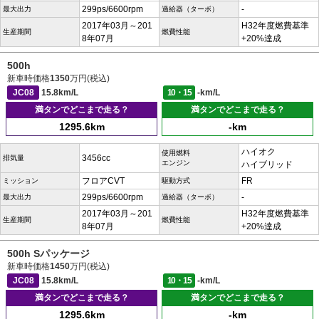
299ps/6600rpm
-
最大出力
過給器（ターボ）
2017年03月～201
H32年度燃費基準
生産期間
燃費性能
8年07月
+20%達成
500h
新車時価格
1350
万円(税込)
JC08
15.8km/L
10・15
-km/L
満タンでどこまで走る？
満タンでどこまで走る？
1295.6km
-km
ハイオク
使用燃料
3456cc
排気量
エンジン
ハイブリッド
フロアCVT
FR
ミッション
駆動方式
299ps/6600rpm
-
最大出力
過給器（ターボ）
2017年03月～201
H32年度燃費基準
生産期間
燃費性能
8年07月
+20%達成
500h Sパッケージ
新車時価格
1450
万円(税込)
JC08
15.8km/L
10・15
-km/L
満タンでどこまで走る？
満タンでどこまで走る？
1295.6km
-km