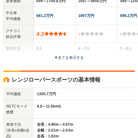
新車価格
699～1769.8万円
1687～4850万円
489～22
中古車
681.2万円
1897万円
896.2万円
平均価格
クチコミ
4.3
-
-
総合評価
乗車定員
5人
4～7人
2～8人
▼
全てを表示する
ドア数
5ドア
5ドア
3～5ドア
全高
全高
全高
レンジローバースポーツの基本情報
1.68m～1.69m
1.87m
1.97m
平均価格
1260.7万円
全幅
全幅
全幅
WLTCモード
8.8～11.6km/L
サイズ
1.93m～2.04m
2.01m
2m～
燃費
全長
全長
(全長x全幅x全高)
4.81m～4.82m
5.06m～5.27m
4.51m
車体寸法
全長：4.96m～4.97m
(全長x全幅x全
全幅：2.01m～2.03m
高)
全高：1.82m