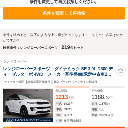
条件を変更して再度お探しください。
条件を変更して再検索
条件を緩めると、以下のような中古車がヒットします！こちらの中古車はいか
がですか？
219
検索条件：レンジローバースポーツ
台ヒット
ランドローバー
レンジローバースポーツ ダイナミック SE 3.0L D300 デ
ィーゼルターボ 4WD メーカー基準整備!認定中古車2年
保証付き
ディーラー保証
車両品質評価書付
購入プラン付
オンライン相談可
支払総額
本体価格
1213
1188.
0
万円
万円
年式
2025
年
走行
1.8
万km
車検
'28/01
修復
なし
保証
保証付
整備
法定整備付
住所
静岡県駿東郡