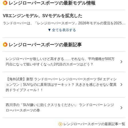
レンジローバースポーツの最新モデル情報
V8エンジンモデル、SVモデルを拡充した
ランドローバーは、「レンジローバースポーツ」2026年モデルの受注を2025年12月から開始した。このモデルでは、4.4リッターV型8気筒ツインスクロールターボチャージドガソリンエンジンを搭載した「P530」モデルを新たに追加し、限定導入されていた、最高出力635psを発揮する「SV」グレードもラインナップに加えた。中でも「SV BLACK」では、すべてのアクセントをブラックで統一し、スポーティさと洗練さを両立させたデザインが特徴である。また、全グレードに対してBESPOKEサービスを導入し、エクステリアやインテリアのカスタマイズが可能となる。これにより、ユーザーは幅広い選択肢の中から自分好みの個性的なモデルを仕上げることが可能になった。（2025.12）
全てを表示する
レンジローバースポーツの最新記事
レンジローバーが欲しいけど高すぎる……それなら、平均価格が500万
円台になって狙いやすくなった2代目のスポーツはどう？
【海外試乗】新型 ランドローバー レンジローバースポーツ SV エディシ
ョンワン｜SUVなのに真骨頂はサーキット？ 大きさを感じさせない驚異
的ドライブフィール！！
西川淳の「SUV嫌いに効くクスリをください」 ランドローバー レンジ
ローバースポーツの巻
レンジローバースポーツの最新記事一覧