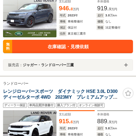
アルリアサイドウィンドウサンブラインド トレッド
支払総額
本体価格
LEDプレート
946.
919.
8
9
万円
万円
年式
2023
年
走行
3.0
万km
車検
車検整備付
修復
なし
保証
保証付
整備
法定整備付
住所
東京都三鷹市
無
在庫確認・見積依頼
料
販売店：
ジャガー・ランドローバー三鷹
ランドローバー
レンジローバースポーツ ダイナミック HSE 3.0L D300
ディーゼルターボ 4WD 2023MY プレミアムアップグ
レードインテリアパック 23インチグロスブラックAW
ディーラー保証
車両品質評価書付
購入プラン付
オンライン相談可
スライディングパノラミック ブラックエクステリアパ
ック ブラックコントラストルーフ コンフィギュラ
支払総額
本体価格
ブルプログラム
915.
889.
6
9
万円
万円
年式
2023
年
走行
5.8
万km
車検
車検整備付
修復
なし