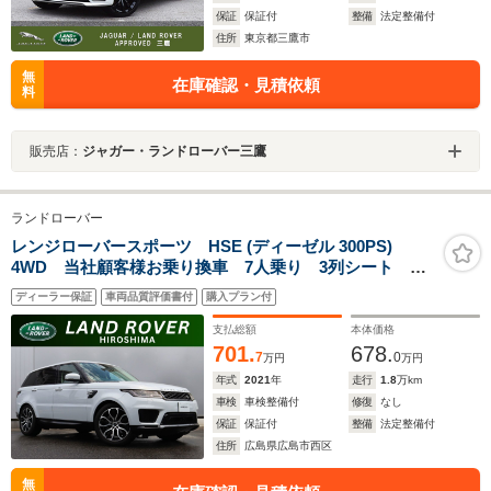
保証
保証付
整備
法定整備付
住所
東京都三鷹市
無
在庫確認・見積依頼
料
販売店：
ジャガー・ランドローバー三鷹
ランドローバー
レンジローバースポーツ HSE (ディーゼル 300PS)
4WD 当社顧客様お乗り換車 7人乗り 3列シート ス
ライディングルーフ アイボリーレザー 前席ヒーター&
ディーラー保証
車両品質評価書付
購入プラン付
クーラー付き 21インチAW CD/DVDプレーヤー ピク
セルLEDヘッドライト 純正ドラレコ前後付き
支払総額
本体価格
701.
678.
7
0
万円
万円
年式
2021
年
走行
1.8
万km
車検
車検整備付
修復
なし
保証
保証付
整備
法定整備付
住所
広島県広島市西区
無