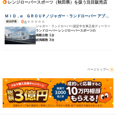
レンジローバースポーツ（秋田県）を扱う注目販売店
ＭＩＤ．α ＧＲＯＵＰ／ジャガー・ランドローバー アプルーブド秋田／株式会社ＭＩＤ ＡＬＦＡ
0
総合評価
点
ジャガー・ランドローバー認定中古車正規ディーラー
ランドローバー レンジローバースポーツの
1
掲載台数
台
3
総掲載数
台
ページトップへ