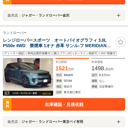
料
販売店：
ジャガー・ランドローバー金沢
ランドローバー
レンジローバースポーツ オートバイオグラフィ 3.0L
P550e 4WD 禁煙車 1オナ 赤革 サンル-フ MERIDIAN
HUD 全席シートヒーター&クーラー フロントシートマッ
ディーラー保証
車両品質評価書付
購入プラン付
オンライン相談可
360°画像付
サージ 急速クーラーBOX アンビエントライト ブラック
エクステリアパック ステアリングヒーター
支払総額
本体価格
1521
1498.
0
万円
万円
年式
2024
年
走行
0.1
万km
車検
'27/10
修復
なし
保証
保証付
整備
法定整備付
住所
東京都江東区
無
在庫確認・見積依頼
料
販売店：
ジャガー・ランドローバー東京ベイ有明