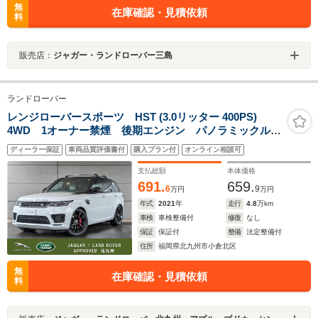
無
在庫確認・見積依頼
料
販売店：
ジャガー・ランドローバー三島
ランドローバー
レンジローバースポーツ HST (3.0リッター 400PS)
4WD 1オーナー禁煙 後期エンジン パノラミックルー
フ 22インチアルミホイール ドライバーアシストパッ
ディーラー保証
車両品質評価書付
購入プラン付
オンライン相談可
ク シートヒーター&シートベンチレーション CD/DVD
プレイヤー キャリパー赤
支払総額
本体価格
691.
659.
6
9
万円
万円
年式
2021
年
走行
4.8
万km
車検
車検整備付
修復
なし
保証
保証付
整備
法定整備付
住所
福岡県北九州市小倉北区
無
在庫確認・見積依頼
料