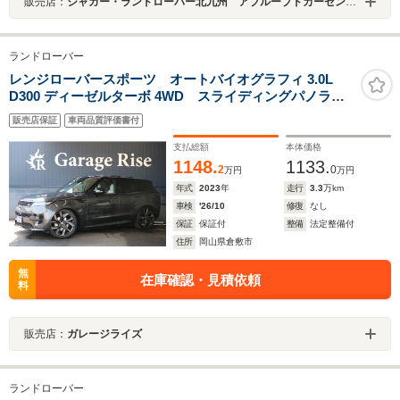
販売店：
ジャガー・ランドローバー北九州 アプルーブドカーセンター
ランドローバー
レンジローバースポーツ オートバイオグラフィ 3.0L
D300 ディーゼルターボ 4WD スライディングパノラマ
ルーフ 電動サイドステップ 23インチAW MERIDIAM
販売店保証
車両品質評価書付
サウンド 360度ドライブレコーダー デジタルインナー
ミラー クールボックス ベンチレーションシート
支払総額
本体価格
1148.
1133.
2
0
万円
万円
年式
2023
年
走行
3.3
万km
車検
'26/10
修復
なし
保証
保証付
整備
法定整備付
住所
岡山県倉敷市
無
在庫確認・見積依頼
料
販売店：
ガレージライズ
ランドローバー