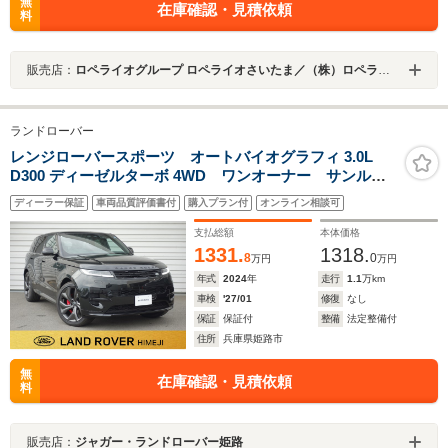
無
在庫確認・見積依頼
料
販売店：
ロペライオグループ ロペライオさいたま／（株）ロペライオ
ランドローバー
レンジローバースポーツ オートバイオグラフィ 3.0L
D300 ディーゼルターボ 4WD ワンオーナー サンルー
フ サイドステップ
ディーラー保証
車両品質評価書付
購入プラン付
オンライン相談可
支払総額
本体価格
1331.
1318.
8
0
万円
万円
年式
2024
年
走行
1.1
万km
車検
'27/01
修復
なし
保証
保証付
整備
法定整備付
住所
兵庫県姫路市
無
在庫確認・見積依頼
料
販売店：
ジャガー・ランドローバー姫路