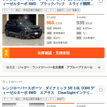
ィーゼルターボ 4WD ブラックパック スライド開閉サ
ンルーフ 21AW 電動サイドステップ プレミアムイン
ディーラー保証
車両品質評価書付
オンライン相談可
360°画像付
テリアグレードアップ 前後シートクーラー&ヒーター
ステアリングヒーター ソフトドアクローズ フォグ
支払総額
本体価格
ワンオーナー
960.
939.
1
9
万円
万円
年式
2023
年
走行
4.2
万km
車検
車検整備付
修復
なし
保証
保証付
整備
法定整備付
住所
愛知県愛知郡
無
在庫確認・見積依頼
料
販売店：
ジャガー・ランドローバー名古屋東 アプルーブドカーセンター
ランドローバー
レンジローバースポーツ ダイナミック SE 3.0L D300 デ
ィーゼルターボ 4WD エアサス ClearSightインテリア
ミラー Frシート(H&C) Rシート(ヒーター) ブラック
ディーラー保証
車両品質評価書付
オンライン相談可
エクステリアパック 空気洗浄システム ハンドルヒー
ター ソフトドアクローズ
支払総額
本体価格