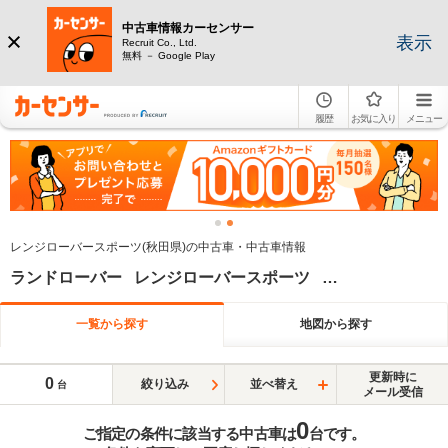
中古車情報カーセンサー
表示
Recruit Co., Ltd.
無料 － Google Play
履歴
お気に入り
メニュー
レンジローバースポーツ(秋田県)の中古車・中古車情報
ランドローバー レンジローバースポーツ 秋田県
一覧から探す
地図から探す
更新時に
0
絞り込み
並べ替え
台
メール受信
0
ご指定の条件に該当する中古車は
台です。