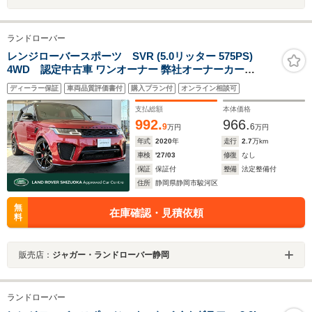
ランドローバー
レンジローバースポーツ SVR (5.0リッター 575PS)
4WD 認定中古車 ワンオーナー 弊社オーナーカー
MERIDIANサラウンド ヒーター&クーラー付きフロント
ディーラー保証
車両品質評価書付
購入プラン付
オンライン相談可
シート ヒーター付きリアシート 22インチ純正ホイール ア
ダプティブクルーズコントロール パワーバックドア
支払総額
本体価格
992.
966.
9
6
万円
万円
年式
2020
年
走行
2.7
万km
車検
'27/03
修復
なし
保証
保証付
整備
法定整備付
住所
静岡県静岡市駿河区
無
在庫確認・見積依頼
料
販売店：
ジャガー・ランドローバー静岡
ランドローバー