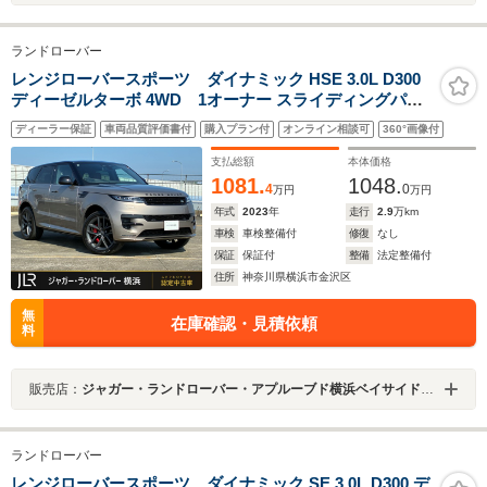
ランドローバー
レンジローバースポーツ ダイナミック HSE 3.0L D300
ディーゼルターボ 4WD 1オーナー スライディングパノ
ラミックルーフ 全席シートヒーター&クーラー ステアリ
ディーラー保証
車両品質評価書付
購入プラン付
オンライン相談可
360°画像付
ングヒーター 22インチスタイル5127サテンダークグレー
ホイール クリアサイトインテリアリヤビューミラー パー
支払総額
本体価格
クアシスト
1081.
1048.
4
0
万円
万円
年式
2023
年
走行
2.9
万km
車検
車検整備付
修復
なし
保証
保証付
整備
法定整備付
住所
神奈川県横浜市金沢区
無
在庫確認・見積依頼
料
販売店：
ジャガー・ランドローバー・アプルーブド横浜ベイサイドマリーナ
ランドローバー
レンジローバースポーツ ダイナミック SE 3.0L D300 デ