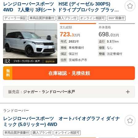
レンジローバースポーツ HSE (ディーゼル 300PS)
4WD 7人乗り 3列シート ドライブプロパック ブラック
パック 21インチスタイル9001グロスブラックアルミホイ
ディーラー保証
車両品質評価書付
購入プラン付
オンライン相談可
360°画像付
ール ピクセルLEDヘッドライト ハクバシルバー 3ゾーン
クライメートコントロール
支払総額
本体価格
723.
698.
3
0
万円
万円
年式
2021
年
走行
3.3
万km
車検
車検整備付
修復
なし
保証
保証付
整備
法定整備付
住所
茨城県水戸市
無
在庫確認・見積依頼
料
販売店：
ジャガー・ランドローバー水戸
ランドローバー
レンジローバースポーツ オートバイオグラフィ ダイナ
ミック (5.0リッター) 4WD
車両品質評価書付
購入プラン付
オンライン相談可