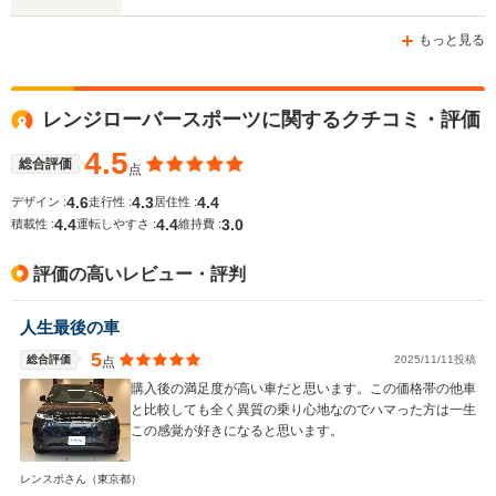
ホイールベース
ホイールベース
ホイー
-m
-m
もっと見る
9.5～13.6km/L
7.6～11.4km/L
8.3～11.0
└市街地:6.3～
└市街地:4.8～
└市街地:6
レンジローバースポーツに関するクチコミ・評価
WLTCモード
10.7km/L
9.6km/L
7.5km/L
燃費
└郊外:9.9～13.4km/L
└郊外:8.0～12.1km/L
└郊外:8.3
4.5
総合評価
点
└高速道路:11.8～
└高速道路:9.5～
└高速道路:
15.6km/L
13.9km/L
12.9km/L
4.6
4.3
4.4
デザイン :
走行性 :
居住性 :
4.4
4.4
3.0
積載性 :
運転しやすさ :
維持費 :
排気量
1995～4999cc
2993～4394cc
1995～49
評価の高いレビュー・評判
駆動方式
4WD
4WD
4WD
人生最後の車
5
総合評価
2025/11/11投稿
点
購入後の満足度が高い車だと思います。この価格帯の他車
と比較しても全く異質の乗り心地なのでハマった方は一生
この感覚が好きになると思います。
レンスポさん
（東京都）