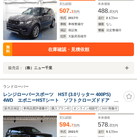
支払総額
本体価格
507.
488.
3
0
万円
万円
年式
2017
年
走行
2.1
万km
車検
車検整備付
修復
なし
保証
保証無
整備
法定整備付
住所
大阪府高槻市
無
在庫確認・見積依頼
料
販売店：
（株）ニュー千里
ランドローバー
レンジローバースポーツ HST (3.0リッター 400PS)
4WD エボニーHSTシート ソフトクローズドドア パ
ノラマサンルーフ ドライバ―アシストパック カーボ
販売店保証
車両品質評価書付
購入プラン付
オンライン相談可
360°画像付
ンエクステリアパック MERIDIANサウンド 21インチ
ホイール ナビTV ドラレコ 記録簿
支払総額
本体価格
594.
578.
7
0
万円
万円
年式
2021
年
走行
5.1
万km