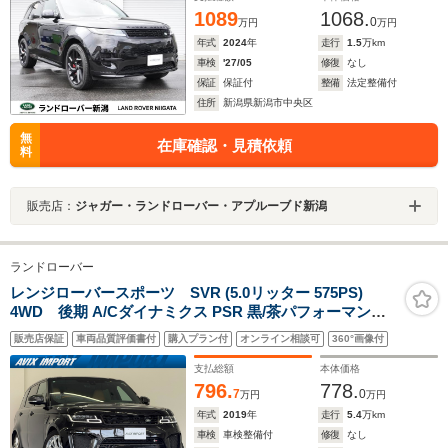
1089
1068.
0
万円
万円
年式
2024
年
走行
1.5
万km
車検
'27/05
修復
なし
保証
保証付
整備
法定整備付
住所
新潟県新潟市中央区
無
在庫確認・見積依頼
料
販売店：
ジャガー・ランドローバー・アプルーブド新潟
ランドローバー
レンジローバースポーツ SVR (5.0リッター 575PS)
4WD 後期 A/Cダイナミクス PSR 黒/茶パフォーマンス
シート Sヒーター 3ゾ-ンAC 純正ナビ(Touch Pro Duo)
販売店保証
車両品質評価書付
購入プラン付
オンライン相談可
360°画像付
MERIDIAN 全周カメラ&PAS ドライブプロP ハンズフリ-
Rゲ-ト ピクセルLED Sクローズドア 純正21AW 禁煙 1オ-
支払総額
本体価格
ナ-
796.
778.
7
0
万円
万円
年式
2019
年
走行
5.4
万km
車検
車検整備付
修復
なし