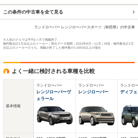
この条件の中古車を全て見る
ランドローバー レンジローバースポーツ（秋田県）の中古車
※人気のクルマは平均1ヶ月で掲載終了
物件数合計1万台以上のメーカー｜算出データ期間：2024年9月～11月｜内容：物件数合計1万
台以上のメーカーのうち、掲載が終了した物件数が1,000台以上の場合
よく一緒に検討される車種を比較
ランドローバー
ランドローバー
ランドロ
レンジローバーヴ
レンジローバー
ディフェ
ェラール
基本情報