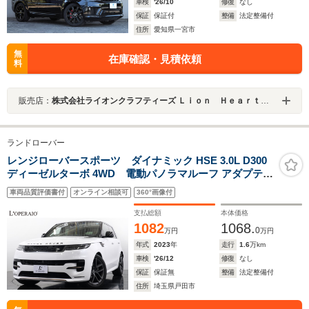
車検
'26/10
修復
なし
保証
保証付
整備
法定整備付
住所
愛知県一宮市
無
在庫確認・見積依頼
料
販売店：
株式会社ライオンクラフティーズ Ｌｉｏｎ Ｈｅａｒｔ ライオンハート
ランドローバー
レンジローバースポーツ ダイナミック HSE 3.0L D300
ディーゼルターボ 4WD 電動パノラマルーフ アダプティ
ブエアサス ステアリングヒーター ソフトクローズドア ヘ
車両品質評価書付
オンライン相談可
360°画像付
ッドアップディスプレイ デジタルインナーミラー
支払総額
本体価格
1082
1068.
0
万円
万円
年式
2023
年
走行
1.6
万km
車検
'26/12
修復
なし
保証
保証無
整備
法定整備付
住所
埼玉県戸田市