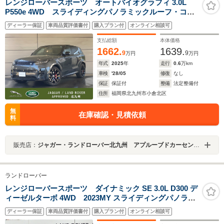
レンジローバースポーツ オートバイオグラフィ 3.0L
P550e 4WD スライディングパノラミックルーフ・コン
フォートパック・ブレーキキャリパーレッド・23インチ
ディーラー保証
車両品質評価書付
購入プラン付
オンライン相談可
グロスブラックフィニッシュAW・ブラックエクステリア
パック・コンフィギラルブルプログラム
支払総額
本体価格
1662.
1639.
9
9
万円
万円
年式
2025
年
走行
0.6
万km
車検
'28/05
修復
なし
保証
保証付
整備
法定整備付
住所
福岡県北九州市小倉北区
無
在庫確認・見積依頼
料
販売店：
ジャガー・ランドローバー北九州 アプルーブドカーセンター
ランドローバー
レンジローバースポーツ ダイナミック SE 3.0L D300 デ
ィーゼルターボ 4WD 2023MY スライディングパノラミ
ックルーフ 電動サイドステップ 4ゾーンエアコン ソ
ディーラー保証
車両品質評価書付
購入プラン付
オンライン相談可
フトドアクローズ レッドブレーキキャリパー マニュ