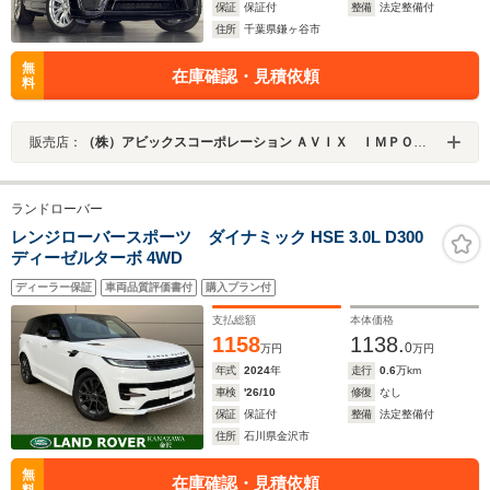
保証
保証付
整備
法定整備付
住所
千葉県鎌ヶ谷市
無
在庫確認・見積依頼
料
販売店：
（株）アビックスコーポレーション ＡＶＩＸ ＩＭＰＯＲＴ 鎌ヶ谷店
ランドローバー
レンジローバースポーツ ダイナミック HSE 3.0L D300
ディーゼルターボ 4WD
ディーラー保証
車両品質評価書付
購入プラン付
支払総額
本体価格
1158
1138.
0
万円
万円
年式
2024
年
走行
0.6
万km
車検
'26/10
修復
なし
保証
保証付
整備
法定整備付
住所
石川県金沢市
無
在庫確認・見積依頼