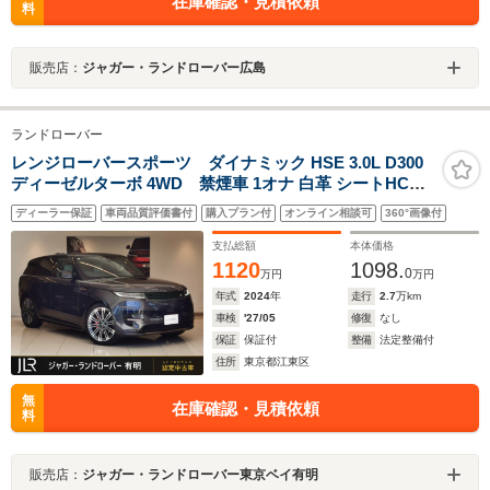
在庫確認・見積依頼
料
販売店：
ジャガー・ランドローバー広島
ランドローバー
レンジローバースポーツ ダイナミック HSE 3.0L D300
ディーゼルターボ 4WD 禁煙車 1オナ 白革 シートHC
MERIDIAN HUD フィックスドサイドステップ アンビエ
ディーラー保証
車両品質評価書付
購入プラン付
オンライン相談可
360°画像付
ントライト 23インチアルミホイール クリアサイトインテ
リアリアビューミラー ワイヤレスデバイスチャージング
支払総額
本体価格
ステアリングヒーター
1120
1098.
0
万円
万円
年式
2024
年
走行
2.7
万km
車検
'27/05
修復
なし
保証
保証付
整備
法定整備付
住所
東京都江東区
無
在庫確認・見積依頼
料
販売店：
ジャガー・ランドローバー東京ベイ有明